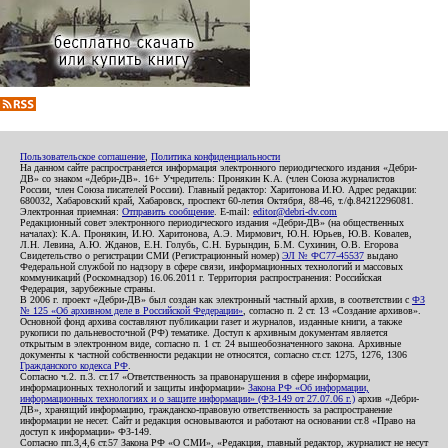
Пользовательское соглашение
,
Политика конфиденциальности
На данном сайте распространяется информация электронного периодического издания «Дебри-
ДВ» со знаком «Дебри-ДВ». 16+ Учредитель: Пронякин К.А. (член Союза журналистов
России, член Союза писателей России). Главный редактор: Харитонова И.Ю. Адрес редакции:
680032, Хабаровский край, Хабаровск, проспект 60-летия Октября, 88-46, т./ф.84212296081.
Электронная приемная:
Отправить сообщение
. E-mail:
editor@debri-dv.com
Редакционный совет электронного периодического издания «Дебри-ДВ» (на общественных
началах): К.А. Пронякин, И.Ю. Харитонова, А.Э. Мирмович, Ю.Н. Юрьев, Ю.В. Ковалев,
Л.Н. Левина, А.Ю. Жданов, Е.Н. Голубь, С.Н. Бурындин, Б.М. Сухинин, О.В. Егорова
Свидетельство о регистрации СМИ (Регистрационный номер)
ЭЛ № ФС77-45537
выдано
Федеральной службой по надзору в сфере связи, информационных технологий и массовых
коммуникаций (Роскомнадзор) 16.06.2011 г. Территория распространения: Российская
Федерация, зарубежные страны.
В 2006 г. проект «Дебри-ДВ» был создан как электронный частный архив, в соответствии с
ФЗ
№ 125 «Об архивном деле в Российской Федерации»
, согласно п. 2 ст. 13 «Создание архивов».
Основной фонд архива составляют публикации газет и журналов, изданные книги, а также
рукописи по дальневосточной (РФ) тематике. Доступ к архивным документам является
открытым в электронном виде, согласно п. 1 ст. 24 вышеобозначенного закона. Архивные
документы к частной собственности редакции не относятся, согласно ст.ст. 1275, 1276, 1306
Гражданского кодекса РФ
.
Согласно ч.2. п.3. ст.17 «Ответственность за правонарушения в сфере информации,
информационных технологий и защиты информации»
Закона РФ «Об информации,
информационных технологиях и о защите информации» (ФЗ-149 от 27.07.06 г.)
архив «Дебри-
ДВ», хранящий информацию, гражданско-правовую ответственность за распространение
информации не несет. Сайт и редакция основываются и работают на основании ст.8 «Право на
доступ к информации» ФЗ-149.
Согласно пп.3,4,6 ст.57 Закона РФ «О СМИ», «Редакция, главный редактор, журналист не несут