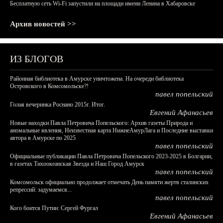
Бесплатную сеть Wi-Fi запустили на площади имени Ленина в Хабаровске
Архив новостей >>
ИЗ БЛОГОВ
Районная библиотека в Амурске уничтожена. На очереди библиотека
Островского в Комсомольске?!
павел попельский
Голая вечеринка Роснано 2015г. Итог.
Евгений Афанасьев
Новые находки Павла Петровича Попельского: Архив газеты Природа и
аномальные явления, Неизвестная карта НижнеАмурЛага и Последние выставки
автора в Амурске по 2025
павел попельский
Официальные публикации Павла Петровича Попельского 2023-2025 в Болгарии,
в газетах Тихоокеанская Звезда и Наш Город Амурск
павел попельский
Комсомольск официально продолжает отмечать День памяти жертв сталинских
репрессий: задумаемся...
павел попельский
Кого боится Путин: Сергей Фургал
Евгений Афанасьев