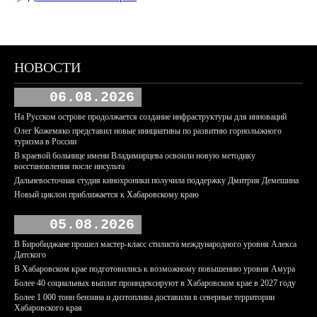
НОВОСТИ
06.08.2026
На Русском острове продолжается создание инфраструктуры для инноваций
Олег Кожемяко представил новые инициативы по развитию горнолыжного
туризма в России
В краевой больнице имени Владимирцева освоили новую методику
восстановления после инсульта
Дальневосточная студия кинохроники получила поддержку Дмитрия Демешина
Новый циклон приближается к Хабаровскому краю
05.08.2026
В Биробиджане прошел мастер-класс стилиста международного уровня Алекса
Датского
В Хабаровском крае подготовились к возможному повышению уровня Амура
Более 40 социальных выплат проиндексируют в Хабаровском крае в 2027 году
Более 1 000 тонн бензина и дизтоплива доставили в северные территории
Хабаровского края