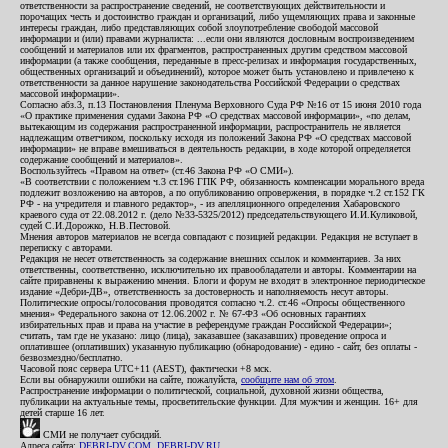
ответственности за распространение сведений, не соответствующих действительности и
порочащих честь и достоинство граждан и организаций, либо ущемляющих права и законные
интересы граждан, либо представляющих собой злоупотребление свободой массовой
информации и (или) правами журналиста: ...если они являются дословным воспроизведением
сообщений и материалов или их фрагментов, распространенных другим средством массовой
информации (а также сообщения, переданные в пресс-релизах и информация государственных,
общественных организаций и объединений), которое может быть установлено и привлечено к
ответственности за данное нарушение законодательства Российской Федерации о средствах
массовой информации».
Согласно абз.3, п.13 Постановления Пленума Верховного Суда РФ №16 от 15 июня 2010 года
«О практике применения судами Закона РФ «О средствах массовой информации», «по делам,
вытекающим из содержания распространенной информации, распространитель не является
надлежащим ответчиком, поскольку исходя из положений Закона РФ «О средствах массовой
информации» не вправе вмешиваться в деятельность редакции, в ходе которой определяется
содержание сообщений и материалов».
Воспользуйтесь «Правом на ответ» (ст.46 Закона РФ «О СМИ»).
«В соответствии с положением ч.3 ст.196 ГПК РФ, обязанность компенсации морального вреда
подлежит возложению на авторов, а по опубликованию опровержения, в порядке ч.2 ст.152 ГК
РФ - на учредителя и главного редактор», - из апелляционного определения Хабаровского
краевого суда от 22.08.2012 г. (дело №33-5325/2012) председательствующего И.И.Куликовой,
судей С.И.Дорожко, Н.В.Пестовой.
Мнения авторов материалов не всегда совпадают с позицией редакции. Редакция не вступает в
переписку с авторами.
Редакция не несет ответственность за содержание внешних ссылок и комментариев. За них
ответственны, соответственно, исключительно их правообладатели и авторы. Комментарии на
сайте приравнены к выражению мнения. Блоги и форум не входят в электронное периодическое
издание «Дебри-ДВ», ответственность за достоверность и наполняемость несут авторы.
Политические опросы/голосования проводятся согласно ч.2. ст.46 «Опросы общественного
мнения» Федерального закона от 12.06.2002 г. № 67-ФЗ «Об основных гарантиях
избирательных прав и права на участие в референдуме граждан Российской Федерации»;
считать, там где не указано: лицо (лица), заказавшее (заказавших) проведение опроса и
оплатившее (оплативших) указанную публикацию (обнародование) - едино - сайт, без оплаты -
безвозмездно/бесплатно.
Часовой пояс сервера UTC+11 (AEST), фактически +8 мск.
Если вы обнаружили ошибки на сайте, пожалуйста,
сообщите нам об этом
.
Распространение информации о политической, социальной, духовной жизни общества,
публикации на актуальные темы, просветительские функции. Для мужчин и женщин. 16+ для
детей старше 16 лет.
СМИ не получает субсидий.
Адреса сайта:
DEBRI-DV.COM
,
DEBRI-DV.RU
.