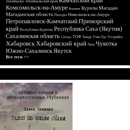
Камчатский край
Забайкалье
Забайкальский край
Комсомольск-на-Амуре
Магадан
Курилы
Корякия
Магаданская область
Николаевск-на-Амуре
Находка
Приморский
Петропавловск-Камчатский
край
Республика Саха (Якутия)
Республика Бурятия
Сахалинская область
ТОФ
Тында
Улан-Удэ
Уссурийск
Сибирь
Хабаровск
Хабаровский край
Чукотка
Чита
Южно-Сахалинск
Якутск
Все теги >>