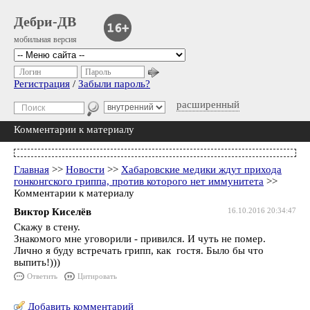
Дебри-ДВ
мобильная версия
Логин
Пароль
Регистрация
/
Забыли пароль?
расширенный
Комментарии к материалу
Главная
>>
Новости
>>
Хабаровские медики ждут прихода
гонконгского гриппа, против которого нет иммунитета
>>
Комментарии к материалу
Виктор Киселёв
16.10.2016 20:34:47
Скажу в стену.
Знакомого мне уговорили - привился. И чуть не помер.
Лично я буду встречать грипп, как гостя. Было бы что
выпить!)))
Ответить
Цитировать
Добавить комментарий