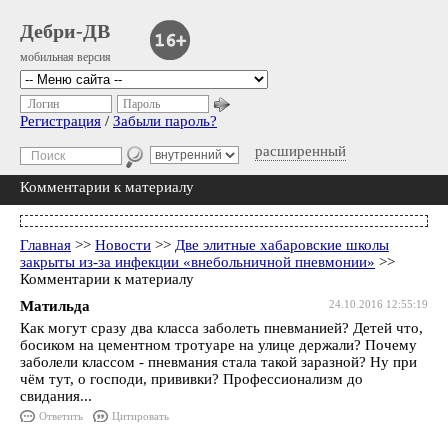
Дебри-ДВ
мобильная версия
Логин
Пароль
Регистрация
/
Забыли пароль?
расширенный
Комментарии к материалу
Главная
>>
Новости
>>
Две элитные хабаровские школы
закрыты из-за инфекции «внебольничной пневмонии»
>>
Комментарии к материалу
Матильда
24.10.2016 12:55:19
Как могут сразу два класса заболеть пневманией? Детей что,
босиком на цементном тротуаре на улице держали? Почему
заболели классом - пневмания стала такой заразной? Ну при
чём тут, о господи, прививки? Профессионализм до
свидания...
Ответить
Цитировать