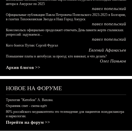
автора в Амурске по 2025
павел попельский
Официальные публикации Павла Петровича Попельского 2023-2025 в Болгарии,
в газетах Тихоокеанская Звезда и Наш Город Амурск
павел попельский
Комсомольск официально продолжает отмечать День памяти жертв сталинских
репрессий: задумаемся...
павел попельский
Кого боится Путин: Сергей Фургал
Евгений Афанасьев
Повышение платы в автобусах за проезд: кто виноват, и что делать?
Олег Паньков
Архив блогов >>
НОВОЕ НА ФОРУМЕ
Трилогия "Китобои" А. Вахова.
Охранник спит - смена идёт
80% российского медиаконтента это телевидение для пациентов психдиспансера
и наркологии.
Перейти на форум >>