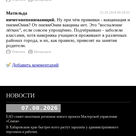
Матильда
25.10.2016 00:38:01
ничегонепонимающий
, Ну при чём прививки - вакцинация и
пневмОния? От пневмОнии вакцины нет. Это "воспаление
лёгких", если совсем упрощённо. Подчёркиваю - заболели
классами, хотя наверняка учащиеся проживают в различных
районах города, и их, как правило, привозят на занятия
родители.
Ответить
Цитировать
Добавить комментарий
НОВОСТИ
07.08.2026
ЕАО станет пилотным регионом нового проекта Мастерской управления
«Сенеж»
В Хабаровском крае быстрее всего растут зарплаты у административного
персонала и рабочих