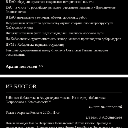
В ЕАО обсудили стратегию сохранения исторической памяти
ЕАО - в числе 40 российских регионов-участников кампании «Продвижение
безопасности»
В ЕАО значительно увеличены объемы дорожных работ
Федеральный эксперт по достоинству оценил спортивную инфраструктуру
Хабаровского края
Дноуглубительный флот будет создан для Северного морского пути
На Хабаровском судостроительном заводе началось производство дебаркадеров
ЦУМ в Хабаровске вернули государству
Бывший судоремонтный завод «Якорь» в Советской Гавани планируют
восстановить
Архив новостей >>
ИЗ БЛОГОВ
Районная библиотека в Амурске уничтожена. На очереди библиотека
Островского в Комсомольске?!
павел попельский
Голая вечеринка Роснано 2015г. Итог.
Евгений Афанасьев
Новые находки Павла Петровича Попельского: Архив газеты Природа и
аномальные явления, Неизвестная карта НижнеАмурЛага и Последние выставки