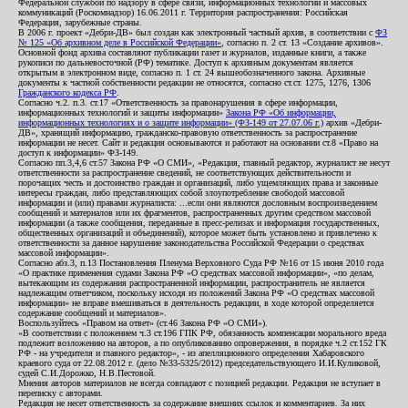
Федеральной службой по надзору в сфере связи, информационных технологий и массовых
коммуникаций (Роскомнадзор) 16.06.2011 г. Территория распространения: Российская
Федерация, зарубежные страны.
В 2006 г. проект «Дебри-ДВ» был создан как электронный частный архив, в соответствии с
ФЗ
№ 125 «Об архивном деле в Российской Федерации»
, согласно п. 2 ст. 13 «Создание архивов».
Основной фонд архива составляют публикации газет и журналов, изданные книги, а также
рукописи по дальневосточной (РФ) тематике. Доступ к архивным документам является
открытым в электронном виде, согласно п. 1 ст. 24 вышеобозначенного закона. Архивные
документы к частной собственности редакции не относятся, согласно ст.ст. 1275, 1276, 1306
Гражданского кодекса РФ
.
Согласно ч.2. п.3. ст.17 «Ответственность за правонарушения в сфере информации,
информационных технологий и защиты информации»
Закона РФ «Об информации,
информационных технологиях и о защите информации» (ФЗ-149 от 27.07.06 г.)
архив «Дебри-
ДВ», хранящий информацию, гражданско-правовую ответственность за распространение
информации не несет. Сайт и редакция основываются и работают на основании ст.8 «Право на
доступ к информации» ФЗ-149.
Согласно пп.3,4,6 ст.57 Закона РФ «О СМИ», «Редакция, главный редактор, журналист не несут
ответственности за распространение сведений, не соответствующих действительности и
порочащих честь и достоинство граждан и организаций, либо ущемляющих права и законные
интересы граждан, либо представляющих собой злоупотребление свободой массовой
информации и (или) правами журналиста: ...если они являются дословным воспроизведением
сообщений и материалов или их фрагментов, распространенных другим средством массовой
информации (а также сообщения, переданные в пресс-релизах и информация государственных,
общественных организаций и объединений), которое может быть установлено и привлечено к
ответственности за данное нарушение законодательства Российской Федерации о средствах
массовой информации».
Согласно абз.3, п.13 Постановления Пленума Верховного Суда РФ №16 от 15 июня 2010 года
«О практике применения судами Закона РФ «О средствах массовой информации», «по делам,
вытекающим из содержания распространенной информации, распространитель не является
надлежащим ответчиком, поскольку исходя из положений Закона РФ «О средствах массовой
информации» не вправе вмешиваться в деятельность редакции, в ходе которой определяется
содержание сообщений и материалов».
Воспользуйтесь «Правом на ответ» (ст.46 Закона РФ «О СМИ»).
«В соответствии с положением ч.3 ст.196 ГПК РФ, обязанность компенсации морального вреда
подлежит возложению на авторов, а по опубликованию опровержения, в порядке ч.2 ст.152 ГК
РФ - на учредителя и главного редактор», - из апелляционного определения Хабаровского
краевого суда от 22.08.2012 г. (дело №33-5325/2012) председательствующего И.И.Куликовой,
судей С.И.Дорожко, Н.В.Пестовой.
Мнения авторов материалов не всегда совпадают с позицией редакции. Редакция не вступает в
переписку с авторами.
Редакция не несет ответственность за содержание внешних ссылок и комментариев. За них