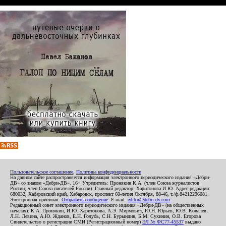
Пользовательское соглашение
,
Политика конфиденциальности
На данном сайте распространяется информация электронного периодического издания «Дебри-
ДВ» со знаком «Дебри-ДВ». 16+ Учредитель: Пронякин К.А. (член Союза журналистов
России, член Союза писателей России). Главный редактор: Харитонова И.Ю. Адрес редакции:
680032, Хабаровский край, Хабаровск, проспект 60-летия Октября, 88-46, т./ф.84212296081.
Электронная приемная:
Отправить сообщение
. E-mail:
editor@debri-dv.com
Редакционный совет электронного периодического издания «Дебри-ДВ» (на общественных
началах): К.А. Пронякин, И.Ю. Харитонова, А.Э. Мирмович, Ю.Н. Юрьев, Ю.В. Ковалев,
Л.Н. Левина, А.Ю. Жданов, Е.Н. Голубь, С.Н. Бурындин, Б.М. Сухинин, О.В. Егорова
Свидетельство о регистрации СМИ (Регистрационный номер)
ЭЛ № ФС77-45537
выдано