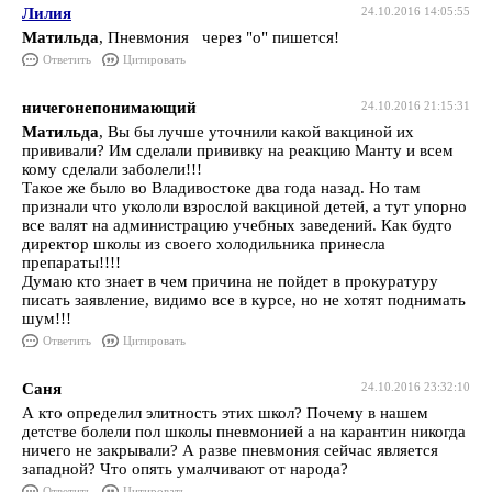
Лилия
24.10.2016 14:05:55
Матильда
, Пневмония через "о" пишется!
Ответить
Цитировать
ничегонепонимающий
24.10.2016 21:15:31
Матильда
, Вы бы лучше уточнили какой вакциной их
прививали? Им сделали прививку на реакцию Манту и всем
кому сделали заболели!!!
Такое же было во Владивостоке два года назад. Но там
признали что укололи взрослой вакциной детей, а тут упорно
все валят на администрацию учебных заведений. Как будто
директор школы из своего холодильника принесла
препараты!!!!
Думаю кто знает в чем причина не пойдет в прокуратуру
писать заявление, видимо все в курсе, но не хотят поднимать
шум!!!
Ответить
Цитировать
Саня
24.10.2016 23:32:10
А кто определил элитность этих школ? Почему в нашем
детстве болели пол школы пневмонией а на карантин никогда
ничего не закрывали? А разве пневмония сейчас является
западной? Что опять умалчивают от народа?
Ответить
Цитировать