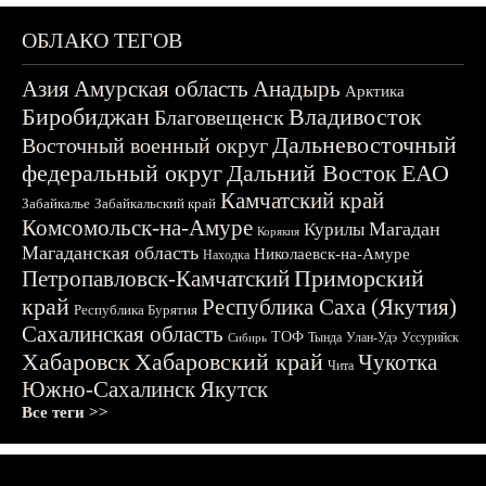
ОБЛАКО ТЕГОВ
Азия
Амурская область
Анадырь
Арктика
Биробиджан
Владивосток
Благовещенск
Дальневосточный
Восточный военный округ
федеральный округ
Дальний Восток
ЕАО
Камчатский край
Забайкалье
Забайкальский край
Комсомольск-на-Амуре
Магадан
Курилы
Корякия
Магаданская область
Николаевск-на-Амуре
Находка
Приморский
Петропавловск-Камчатский
край
Республика Саха (Якутия)
Республика Бурятия
Сахалинская область
ТОФ
Тында
Улан-Удэ
Уссурийск
Сибирь
Хабаровск
Хабаровский край
Чукотка
Чита
Южно-Сахалинск
Якутск
Все теги >>