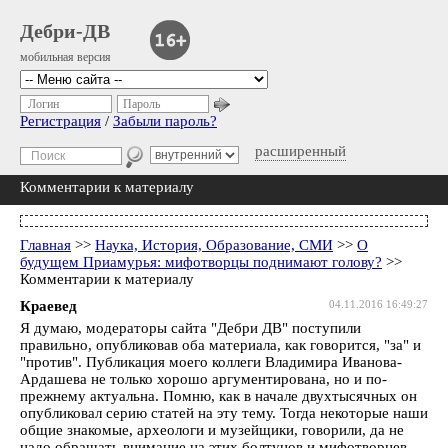
Дебри-ДВ
мобильная версия
Логин
Пароль
Регистрация
/
Забыли пароль?
расширенный
Комментарии к материалу
Главная
>>
Наука, История, Образование, СМИ
>>
О
будущем Приамурья: мифотворцы поднимают голову?
>>
Комментарии к материалу
Краевед
04.11.2016 16:49:27
Я думаю, модераторы сайта "Дебри ДВ" поступили
правильно, опубликовав оба материала, как говорится, "за" и
"против". Публикация моего коллеги Владимира Иванова-
Ардашева не только хорошо аргументирована, но и по-
прежнему актуальна. Помню, как в начале двухтысячных он
опубликовал серию статей на эту тему. Тогда некоторые наши
общие знакомые, археологи и музейщики, говорили, да не
надо обращать внимание на этих болтунов и мифотворцев,