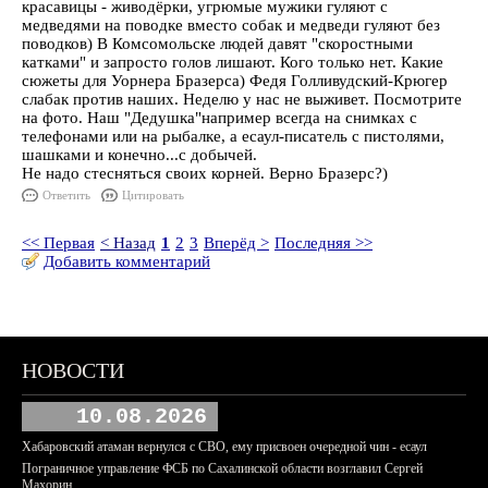
красавицы - живодёрки, угрюмые мужики гуляют с
медведями на поводке вместо собак и медведи гуляют без
поводков) В Комсомольске людей давят "скоростными
катками" и запросто голов лишают. Кого только нет. Какие
сюжеты для Уорнера Бразерса) Федя Голливудский-Крюгер
слабак против наших. Неделю у нас не выживет. Посмотрите
на фото. Наш "Дедушка"например всегда на снимках с
телефонами или на рыбалке, а есаул-писатель с пистолями,
шашками и конечно...с добычей.
Не надо стесняться своих корней. Верно Бразерс?)
Ответить
Цитировать
<< Первая
< Назад
1
2
3
Вперёд >
Последняя >>
Добавить комментарий
НОВОСТИ
10.08.2026
Хабаровский атаман вернулся с СВО, ему присвоен очередной чин - есаул
Пограничное управление ФСБ по Сахалинской области возглавил Сергей
Махорин