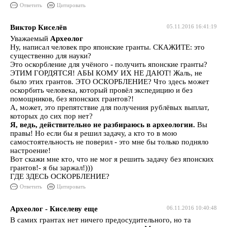
Ответить
Цитировать
Виктор Киселёв
05.11.2016 16:41:19
Уважаемый
Археолог
Ну, написал человек про японские гранты. СКАЖИТЕ: это
существенно для науки?
Это оскорбление для учёного - получить японские гранты?
ЭТИМ ГОРДЯТСЯ! АБЫ КОМУ ИХ НЕ ДАЮТ! Жаль, не
было этих грантов. ЭТО ОСКОРБЛЕНИЕ? Что здесь может
оскорбить человека, который провёл экспедицию и без
помощников, без японских грантов?!
А, может, это препятствие для получения рублёвых выплат,
которых до сих пор нет?
Я, ведь, действительно не разбираюсь в археологии.
Вы
правы! Но если бы я решил задачу, а кто то в мою
самостоятельность не поверил - это мне бы только подняло
настроение!
Вот скажи мне кто, что не мог я решить задачу без японских
грантов!- я бы заржал!)))
ГДЕ ЗДЕСЬ ОСКОРБЛЕНИЕ?
Ответить
Цитировать
Археолог - Киселеву еще
06.11.2016 10:40:48
В самих грантах нет ничего предосудительного, но та