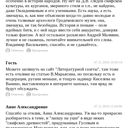
особенно в истории народов. Ну нет на Д.В. следов скифской
культуры, их курганов, звериного стиля и т.п., не найдено,
даже Окладниковым и его учениками. Есть наука, а есть
лженаука, и, как мне объяснили когда-то давно молодые и
очень толковые археологи Гродековского музея, она,
лженаука, не так безобидна. История и поныне – поле
идейных битв, и с ней надо ввести себя аккуратно, доверяя
только фактам. А всё остальное разъяснил Андрей Малявин,
лучше и не скажешь, почитайте внимательней его слова.
Владимир Васильевич, спасибо, и не сдавайтесь.
Ответить
Цитировать
Гость
07.11.2016 10:00:10
Можете заглянуть на сайт "Литературной газеты", там тоже
есть отклики на статью В.Марьясина, но поскольку есть и
модерация, ругани меньше, и тощую задницу Киселева из
Ванино, выставленную в интернете напоказ, там вряд ли
будут обсуждать.
Ответить
Цитировать
Анне Александровне
07.11.2016 11:04:00
Спасибо за отклик, Анна Александровна. Уж вы-то прекрасно
разбираетесь в теме, и "лапшу на уши" в виде неких
"скифских древностей", придуманных Гусевым и
подхваченных Марьясиным, вам, как и всем эрудированным