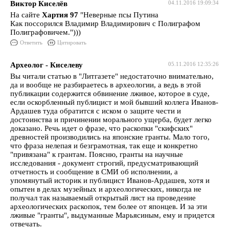
Виктор Киселёв
04.11.2016 19:09:34
На сайте
Хартия 97
"Неверные псы Путина
Как поссорился Владимир Владимирович с Полиграфом
Полиграфовичем.")))
Ответить
Цитировать
Археолог - Киселеву
05.11.2016 12:35:26
Вы читали статью в "Литгазете" недостаточно внимательно,
да и вообще не разбираетесь в археологии, а ведь в этой
публикации содержится обвинение лживое, которое в суде,
если оскорбленный публицист и мой бывший коллега Иванов-
Ардашев туда обратится с иском о защите чести и
достоинства и причинении морального ущерба, будет легко
доказано. Речь идет о фразе, что раскопки "скифских"
древностей производились на японские гранты. Мало того,
что фраза нелепая и безграмотная, так еще и конкретно
"привязана" к грантам. Поясню, гранты на научные
исследования - документ строгий, предусматривающий
отчетность и сообщение в СМИ об исполнении, а
упомянутый историк и публицист Иванов-Ардашев, хотя и
опытен в делах музейных и археологических, никогда не
получал так называемый открытый лист на проведение
археологических раскопок, тем более от японцев. И за эти
лживые "гранты", выдуманные Марьясиным, ему и придется
отвечать.