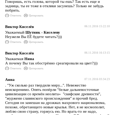
Говоришь, есть голова, которой ты ешь? Так есть еще и
задница, ты ее тоже в отклики засунешь? Только не забудь
побрить.
Ответить
Цитировать
Виктор Киселёв
06.11.2016 15:22:10
Уважаемый
Шутник - Киселеву
Неужели Вы ЕЁ будете читать?)))
Ответить
Цитировать
Виктор Киселёв
06.11.2016 16:13:15
Уважаемая
Нина
А почему Вы так обострённо среагировали на цвет?)))
Ответить
Цитировать
Анна
07.11.2016 03:34:23
. "Уж сколько раз твердили миру...". Невежество
неискоренимо. Опять попёрли "белые дальневосточные
цивилизации со времён неолита» "скифские древности",
"журжени славянского происхождения" и прочий бред.
Сегодня он замешан на дрожжах махрового национализма,
похоже, обретающего новые крылья. Нет, я не космополит,
люблю свою страну, горжусь ею. Но врать-то не надо,