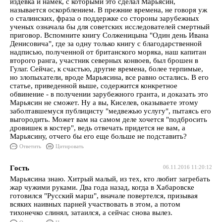
издевка и намек, с которыми это сделал Марьясин,
называется оскорблением. В прежние времена, не говоря уж
о сталинских, фраза о поддержке со стороны зарубежных
ученых означала бы для советских исследователей смертный
приговор. Вспомните книгу Солженицына "Один день Ивана
Денисовича", где за одну только книгу с благодарственной
надписью, полученной от британского моряка, наш капитан
второго ранга, участник северных конвоев, был брошен в
Гулаг. Сейчас, к счастью, другие времена, более терпимые,
но злопыхатели, вроде Марьясина, все равно остались. В его
статье, приведенной выше, содержится конкретное
обвинение - в получении зарубежного гранта, и доказать это
Марьясин не сможет. Ну а вы, Киселев, оказываете этому
заболтавшемуся публицисту "медвежью услугу", пытаясь его
выгородить. Может вам на самом деле хочется "подбросить
дровишек в костер", ведь отвечать придется не вам, а
Марьясину, отчего бы его еще больше не подставить?
Ответить
Цитировать
Гость
06.11.2016 11:20:12
Марьясина знаю. Хитрый малый, из тех, кто любит загребать
жар чужими руками. Два года назад, когда в Хабаровске
готовился "Русский марш", вначале повертелся, призывая
всяких наивных парней участвовать в этом, а потом
тихонечко слинял, затаился, а сейчас снова вылез.