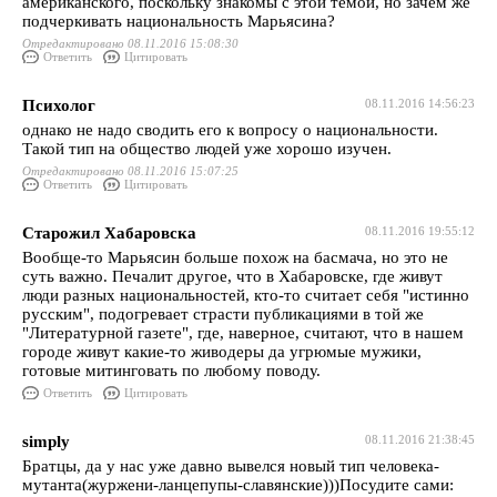
американского, поскольку знакомы с этой темой, но зачем же
подчеркивать национальность Марьясина?
Отредактировано 08.11.2016 15:08:30
Ответить
Цитировать
Психолог
08.11.2016 14:56:23
однако не надо сводить его к вопросу о национальности.
Такой тип на общество людей уже хорошо изучен.
Отредактировано 08.11.2016 15:07:25
Ответить
Цитировать
Старожил Хабаровска
08.11.2016 19:55:12
Вообще-то Марьясин больше похож на басмача, но это не
суть важно. Печалит другое, что в Хабаровске, где живут
люди разных национальностей, кто-то считает себя "истинно
русским", подогревает страсти публикациями в той же
"Литературной газете", где, наверное, считают, что в нашем
городе живут какие-то живодеры да угрюмые мужики,
готовые митинговать по любому поводу.
Ответить
Цитировать
simply
08.11.2016 21:38:45
Братцы, да у нас уже давно вывелся новый тип человека-
мутанта(журжени-ланцепупы-славянские)))Посудите сами: