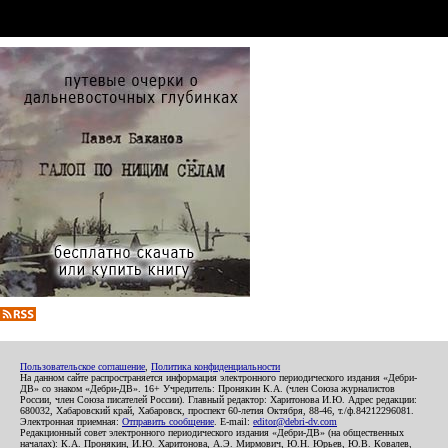
Пользовательское соглашение
,
Политика конфиденциальности
На данном сайте распространяется информация электронного периодического издания «Дебри-
ДВ» со знаком «Дебри-ДВ». 16+ Учредитель: Пронякин К.А. (член Союза журналистов
России, член Союза писателей России). Главный редактор: Харитонова И.Ю. Адрес редакции:
680032, Хабаровский край, Хабаровск, проспект 60-летия Октября, 88-46, т./ф.84212296081.
Электронная приемная:
Отправить сообщение
. E-mail:
editor@debri-dv.com
Редакционный совет электронного периодического издания «Дебри-ДВ» (на общественных
началах): К.А. Пронякин, И.Ю. Харитонова, А.Э. Мирмович, Ю.Н. Юрьев, Ю.В. Ковалев,