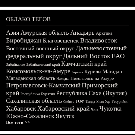
ОБЛАКО ТЕГОВ
Азия
Амурская область
Анадырь
Арктика
Биробиджан
Владивосток
Благовещенск
Дальневосточный
Восточный военный округ
федеральный округ
Дальний Восток
ЕАО
Камчатский край
Забайкалье
Забайкальский край
Комсомольск-на-Амуре
Магадан
Курилы
Корякия
Магаданская область
Николаевск-на-Амуре
Находка
Приморский
Петропавловск-Камчатский
край
Республика Саха (Якутия)
Республика Бурятия
Сахалинская область
ТОФ
Тында
Улан-Удэ
Уссурийск
Сибирь
Хабаровск
Хабаровский край
Чукотка
Чита
Южно-Сахалинск
Якутск
Все теги >>