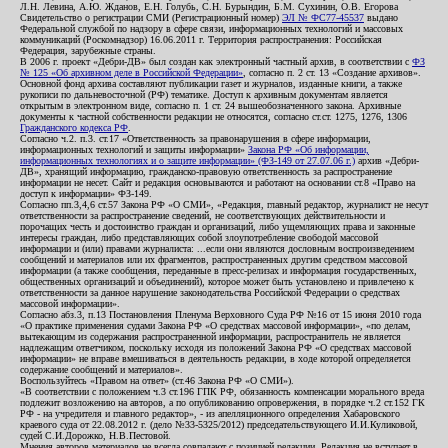
Л.Н. Левина, А.Ю. Жданов, Е.Н. Голубь, С.Н. Бурындин, Б.М. Сухинин, О.В. Егорова
Свидетельство о регистрации СМИ (Регистрационный номер)
ЭЛ № ФС77-45537
выдано
Федеральной службой по надзору в сфере связи, информационных технологий и массовых
коммуникаций (Роскомнадзор) 16.06.2011 г. Территория распространения: Российская
Федерация, зарубежные страны.
В 2006 г. проект «Дебри-ДВ» был создан как электронный частный архив, в соответствии с
ФЗ
№ 125 «Об архивном деле в Российской Федерации»
, согласно п. 2 ст. 13 «Создание архивов».
Основной фонд архива составляют публикации газет и журналов, изданные книги, а также
рукописи по дальневосточной (РФ) тематике. Доступ к архивным документам является
открытым в электронном виде, согласно п. 1 ст. 24 вышеобозначенного закона. Архивные
документы к частной собственности редакции не относятся, согласно ст.ст. 1275, 1276, 1306
Гражданского кодекса РФ
.
Согласно ч.2. п.3. ст.17 «Ответственность за правонарушения в сфере информации,
информационных технологий и защиты информации»
Закона РФ «Об информации,
информационных технологиях и о защите информации» (ФЗ-149 от 27.07.06 г.)
архив «Дебри-
ДВ», хранящий информацию, гражданско-правовую ответственность за распространение
информации не несет. Сайт и редакция основываются и работают на основании ст.8 «Право на
доступ к информации» ФЗ-149.
Согласно пп.3,4,6 ст.57 Закона РФ «О СМИ», «Редакция, главный редактор, журналист не несут
ответственности за распространение сведений, не соответствующих действительности и
порочащих честь и достоинство граждан и организаций, либо ущемляющих права и законные
интересы граждан, либо представляющих собой злоупотребление свободой массовой
информации и (или) правами журналиста: ...если они являются дословным воспроизведением
сообщений и материалов или их фрагментов, распространенных другим средством массовой
информации (а также сообщения, переданные в пресс-релизах и информация государственных,
общественных организаций и объединений), которое может быть установлено и привлечено к
ответственности за данное нарушение законодательства Российской Федерации о средствах
массовой информации».
Согласно абз.3, п.13 Постановления Пленума Верховного Суда РФ №16 от 15 июня 2010 года
«О практике применения судами Закона РФ «О средствах массовой информации», «по делам,
вытекающим из содержания распространенной информации, распространитель не является
надлежащим ответчиком, поскольку исходя из положений Закона РФ «О средствах массовой
информации» не вправе вмешиваться в деятельность редакции, в ходе которой определяется
содержание сообщений и материалов».
Воспользуйтесь «Правом на ответ» (ст.46 Закона РФ «О СМИ»).
«В соответствии с положением ч.3 ст.196 ГПК РФ, обязанность компенсации морального вреда
подлежит возложению на авторов, а по опубликованию опровержения, в порядке ч.2 ст.152 ГК
РФ - на учредителя и главного редактор», - из апелляционного определения Хабаровского
краевого суда от 22.08.2012 г. (дело №33-5325/2012) председательствующего И.И.Куликовой,
судей С.И.Дорожко, Н.В.Пестовой.
Мнения авторов материалов не всегда совпадают с позицией редакции. Редакция не вступает в