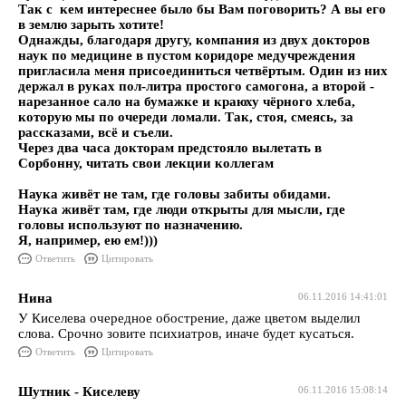
Так с кем интереснее было бы Вам поговорить? А вы его
в землю зарыть хотите!
Однажды, благодаря другу, компания из двух докторов
наук по медицине в пустом коридоре медучреждения
пригласила меня присоединиться четвёртым. Один из них
держал в руках пол-литра простого самогона, а второй -
нарезанное сало на бумажке и краюху чёрного хлеба,
которую мы по очереди ломали. Так, стоя, смеясь, за
рассказами, всё и съели.
Через два часа докторам предстояло вылетать в
Сорбонну, читать свои лекции коллегам
Наука живёт не там, где головы забиты обидами.
Наука живёт там, где люди открыты для мысли, где
головы используют по назначению.
Я, например, ею ем!)))
Ответить
Цитировать
Нина
06.11.2016 14:41:01
У Киселева очередное обострение, даже цветом выделил
слова. Срочно зовите психиатров, иначе будет кусаться.
Ответить
Цитировать
Шутник - Киселеву
06.11.2016 15:08:14