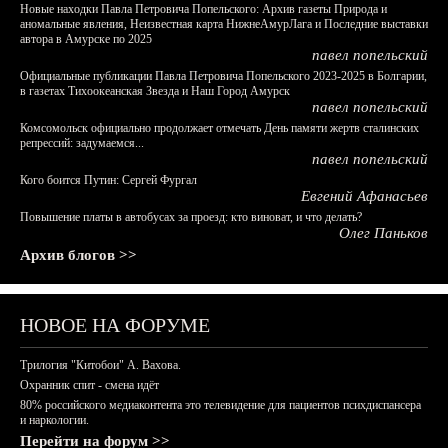
Новые находки Павла Петровича Попельского: Архив газеты Природа и
аномальные явления, Неизвестная карта НижнеАмурЛага и Последние выставки
автора в Амурске по 2025
павел попельский
Официальные публикации Павла Петровича Попельского 2023-2025 в Болгарии,
в газетах Тихоокеанская Звезда и Наш Город Амурск
павел попельский
Комсомольск официально продолжает отмечать День памяти жертв сталинских
репрессий: задумаемся...
павел попельский
Кого боится Путин: Сергей Фургал
Евгений Афанасьев
Повышение платы в автобусах за проезд: кто виноват, и что делать?
Олег Паньков
Архив блогов >>
НОВОЕ НА ФОРУМЕ
Трилогия "Китобои" А. Вахова.
Охранник спит - смена идёт
80% российского медиаконтента это телевидение для пациентов психдиспансера
и наркологии.
Перейти на форум >>