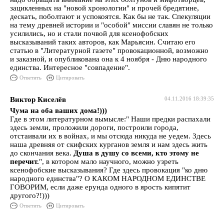
зацикленных на "новой хронологии" и прочей бредятине,
дескать, поболтают и успокоятся. Как бы не так. Спекуляции
на тему древней истории и "особой" миссии славян не только
усилились, но и стали почвой для ксенофобских
высказываний таких авторов, как Марьясин. Считаю его
статью в "Литературной газете" провокационной, возможно
и заказной, и опубликована она к 4 ноября - Дню народного
единства. Интересное "совпадение".
Ответить
Цитировать
Виктор Киселёв
04.11.2016 18:39:35
Чума на оба ваших дома!)))
Где в этом литературном вымысле:" Наши предки распахали
здесь земли, проложили дороги, построили города,
отстаивали их в войнах, и мы отсюда никуда не уедем. Здесь
наша древняя от скифских курганов земля и нам здесь жить
до скончания века.
Душа в душу со всеми, кто этому не
перечит.
", в котором мало научного, можно узреть
ксенофобские высказывания? Где здесь провокация "ко дню
народного единства"? О КАКОМ НАРОДНОМ ЕДИНСТВЕ
ГОВОРИМ, если даже ерунда одного в ярость кипятит
другого?!)))
Ответить
Цитировать