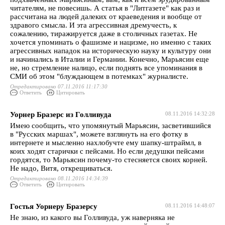
читателям, не повесишь. А статья в "Литгазете" как раз и
рассчитана на людей далеких от краеведения и вообще от
здравого смысла. И эта агрессивная дремучесть, к
сожалению, тиражируется даже в столичных газетах. Не
хочется упоминать о фашизме и нацизме, но именно с таких
агрессивных нападок на историческую науку и культуру они
и начинались в Италии и Германии. Конечно, Марьясин еще
не, но стремление налицо, если поднять все упоминания в
СМИ об этом "блуждающем в потемках" журналисте.
Отредактировано 07.11.2016 11:17:30
Ответить
Цитировать
Уорнер Бразерс из Голливуда
08.11.2016 14:32:28
Имею сообщить, что упомянутый Марьясин, засветившийся
в "Русских маршах", можете взглянуть на его фотку в
интернете и мысленно нахлобучте ему шапку-штраймл, в
коих ходят старички с пейсами. Но если дедушки пейсами
гордятся, то Марьясин почему-то стесняется своих корней.
Не надо, Витя, открещиваться.
Отредактировано 08.11.2016 14:34:39
Ответить
Цитировать
Гостья Уорнеру Бразерсу
08.11.2016 14:48:07
Не знаю, из какого вы Голливуда, уж наверняка не