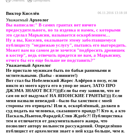
Ответить
Цитировать
Виктор Киселёв
06.11.2016 13:18:18
Уважаемый
Археолог
Вы написали:" В самих грантах нет ничего
предосудительного, но та издевка и намек, с которыми
это сделал Марьясин, называется оскорблением…
Ну а вы, Киселев, оказываете этому заболтавшемуся
публицисту "медвежью услугу", пытаясь его выгородить.
Может вам на самом деле хочется "подбросить дровишек
в костер", ведь отвечать придется не вам, а Марьясину,
отчего бы его еще больше не подставить?"
Уважаемый
Археолог
Не пристало мужикам быть по бабьи ранимыми и
мстительными. (Бабы - извините!)
Вот стал бы Нобелевский Жорес Алфёров в позу, если
никто из моего круга его в упор не знает, ЗАТО ПРО
ДЖЭМА ЗНАЮТ ВСЕ?!)))Если бы ему заявили, что не
сам он всё выдумал! НА ЯПОНСКИЕ ГРАНТЫ!))) Если
меня назвали невеждой - было бы хамством с моей
стороны это отрицать! Или я, оскорблённый, должен в
суд подать на человека, сказавшего правду?! Кто я, а кто
Паскаль,Ньютон,Фарадей,Стив Ждобс?! Публицистика
тем и отличается от документального жанра, что
позволяет автору вольности рассуждений. Определённо
публицист от археологии знает о ней куда больше, чем я.