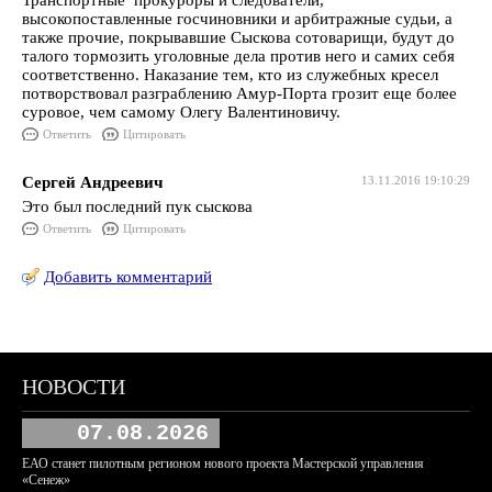
Транспортные прокуроры и следователи,
высокопоставленные госчиновники и арбитражные судьи, а
также прочие, покрывавшие Сыскова сотоварищи, будут до
талого тормозить уголовные дела против него и самих себя
соответственно. Наказание тем, кто из служебных кресел
потворствовал разграблению Амур-Порта грозит еще более
суровое, чем самому Олегу Валентиновичу.
Ответить
Цитировать
Сергей Андреевич
13.11.2016 19:10:29
Это был последний пук сыскова
Ответить
Цитировать
Добавить комментарий
НОВОСТИ
07.08.2026
ЕАО станет пилотным регионом нового проекта Мастерской управления
«Сенеж»