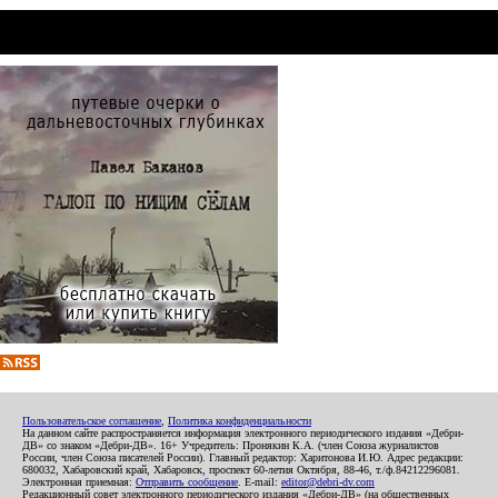
Пользовательское соглашение
,
Политика конфиденциальности
На данном сайте распространяется информация электронного периодического издания «Дебри-
ДВ» со знаком «Дебри-ДВ». 16+ Учредитель: Пронякин К.А. (член Союза журналистов
России, член Союза писателей России). Главный редактор: Харитонова И.Ю. Адрес редакции:
680032, Хабаровский край, Хабаровск, проспект 60-летия Октября, 88-46, т./ф.84212296081.
Электронная приемная:
Отправить сообщение
. E-mail:
editor@debri-dv.com
Редакционный совет электронного периодического издания «Дебри-ДВ» (на общественных