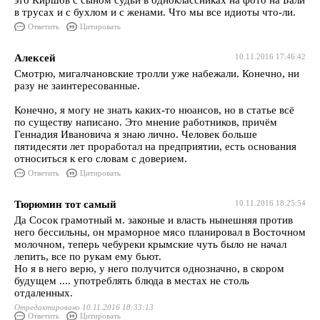
это Киршов с сыном судьи в одноклассниках на фото на Бали
в трусах и с бухлом и с женами. Что мы все идиоты что-ли.
Ответить
Цитировать
Алексей
10.11.2016 17:46:42
Смотрю, мигалчановские тролли уже набежали. Конечно, ни
разу не заинтересованные.
Конечно, я могу не знать каких-то нюансов, но в статье всё
по существу написано. Это мнение работников, причём
Геннадия Ивановича я знаю лично. Человек больше
пятидесяти лет проработал на предприятии, есть основания
относиться к его словам с доверием.
Ответить
Цитировать
Тюрюмин тот самый
10.11.2016 18:25:54
Да Сосок грамотный м. законые и власть нынешняя против
него бессильны, он мраморное мясо планировал в Восточном
молочном, теперь чебуреки крымские чуть было не начал
лепить, все по рукам ему бьют.
Но я в него верю, у него получится однозначно, в скором
будущем .... употреблять блюда в местах не столь
отдаленных.
Отредактировано 10.11.2016 18:33:13
Ответить
Цитировать