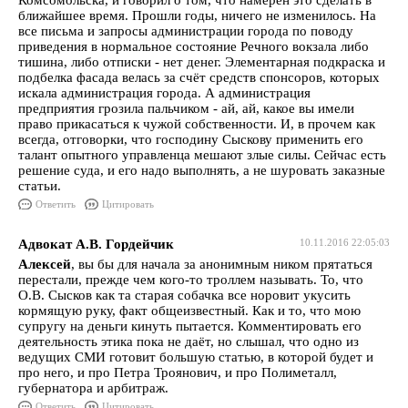
Комсомольска, и говорил о том, что намерен это сделать в
ближайшее время. Прошли годы, ничего не изменилось. На
все письма и запросы администрации города по поводу
приведения в нормальное состояние Речного вокзала либо
тишина, либо отписки - нет денег. Элементарная подкраска и
подбелка фасада велась за счёт средств спонсоров, которых
искала администрация города. А администрация
предприятия грозила пальчиком - ай, ай, какое вы имели
право прикасаться к чужой собственности. И, в прочем как
всегда, отговорки, что господину Сыскову применить его
талант опытного управленца мешают злые силы. Сейчас есть
решение суда, и его надо выполнять, а не шуровать заказные
статьи.
Ответить
Цитировать
Адвокат А.В. Гордейчик
10.11.2016 22:05:03
Алексей
, вы бы для начала за анонимным ником прятаться
перестали, прежде чем кого-то троллем называть. То, что
О.В. Сысков как та старая собачка все норовит укусить
кормящую руку, факт общеизвестный. Как и то, что мою
супругу на деньги кинуть пытается. Комментировать его
деятельность этика пока не даёт, но слышал, что одно из
ведущих СМИ готовит большую статью, в которой будет и
про него, и про Петра Троянович, и про Полиметалл,
губернатора и арбитраж.
Ответить
Цитировать