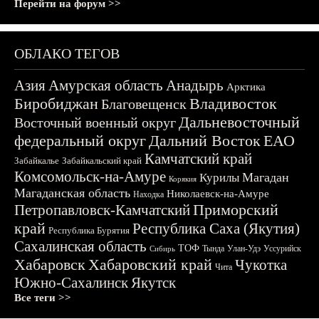
Перейти на форум >>
ОБЛАКО ТЕГОВ
Азия
Амурская область
Анадырь
Арктика
Биробиджан
Владивосток
Благовещенск
Дальневосточный
Восточный военный округ
федеральный округ
Дальний Восток
ЕАО
Камчатский край
Забайкалье
Забайкальский край
Комсомольск-на-Амуре
Магадан
Курилы
Корякия
Магаданская область
Николаевск-на-Амуре
Находка
Приморский
Петропавловск-Камчатский
край
Республика Саха (Якутия)
Республика Бурятия
Сахалинская область
ТОФ
Тында
Улан-Удэ
Уссурийск
Сибирь
Хабаровск
Хабаровский край
Чукотка
Чита
Южно-Сахалинск
Якутск
Все теги >>