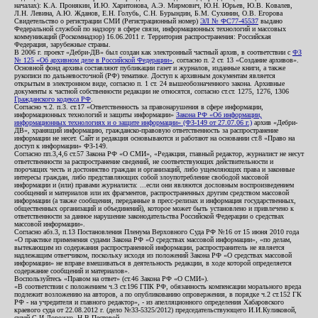
началах): К.А. Пронякин, И.Ю. Харитонова, А.Э. Мирмович, Ю.Н. Юрьев, Ю.В. Ковалев,
Л.Н. Левина, А.Ю. Жданов, Е.Н. Голубь, С.Н. Бурындин, Б.М. Сухинин, О.В. Егорова
Свидетельство о регистрации СМИ (Регистрационный номер)
ЭЛ № ФС77-45537
выдано
Федеральной службой по надзору в сфере связи, информационных технологий и массовых
коммуникаций (Роскомнадзор) 16.06.2011 г. Территория распространения: Российская
Федерация, зарубежные страны.
В 2006 г. проект «Дебри-ДВ» был создан как электронный частный архив, в соответствии с
ФЗ
№ 125 «Об архивном деле в Российской Федерации»
, согласно п. 2 ст. 13 «Создание архивов».
Основной фонд архива составляют публикации газет и журналов, изданные книги, а также
рукописи по дальневосточной (РФ) тематике. Доступ к архивным документам является
открытым в электронном виде, согласно п. 1 ст. 24 вышеобозначенного закона. Архивные
документы к частной собственности редакции не относятся, согласно ст.ст. 1275, 1276, 1306
Гражданского кодекса РФ
.
Согласно ч.2. п.3. ст.17 «Ответственность за правонарушения в сфере информации,
информационных технологий и защиты информации»
Закона РФ «Об информации,
информационных технологиях и о защите информации» (ФЗ-149 от 27.07.06 г.)
архив «Дебри-
ДВ», хранящий информацию, гражданско-правовую ответственность за распространение
информации не несет. Сайт и редакция основываются и работают на основании ст.8 «Право на
доступ к информации» ФЗ-149.
Согласно пп.3,4,6 ст.57 Закона РФ «О СМИ», «Редакция, главный редактор, журналист не несут
ответственности за распространение сведений, не соответствующих действительности и
порочащих честь и достоинство граждан и организаций, либо ущемляющих права и законные
интересы граждан, либо представляющих собой злоупотребление свободой массовой
информации и (или) правами журналиста: ...если они являются дословным воспроизведением
сообщений и материалов или их фрагментов, распространенных другим средством массовой
информации (а также сообщения, переданные в пресс-релизах и информация государственных,
общественных организаций и объединений), которое может быть установлено и привлечено к
ответственности за данное нарушение законодательства Российской Федерации о средствах
массовой информации».
Согласно абз.3, п.13 Постановления Пленума Верховного Суда РФ №16 от 15 июня 2010 года
«О практике применения судами Закона РФ «О средствах массовой информации», «по делам,
вытекающим из содержания распространенной информации, распространитель не является
надлежащим ответчиком, поскольку исходя из положений Закона РФ «О средствах массовой
информации» не вправе вмешиваться в деятельность редакции, в ходе которой определяется
содержание сообщений и материалов».
Воспользуйтесь «Правом на ответ» (ст.46 Закона РФ «О СМИ»).
«В соответствии с положением ч.3 ст.196 ГПК РФ, обязанность компенсации морального вреда
подлежит возложению на авторов, а по опубликованию опровержения, в порядке ч.2 ст.152 ГК
РФ - на учредителя и главного редактор», - из апелляционного определения Хабаровского
краевого суда от 22.08.2012 г. (дело №33-5325/2012) председательствующего И.И.Куликовой,
судей С.И.Дорожко, Н.В.Пестовой.