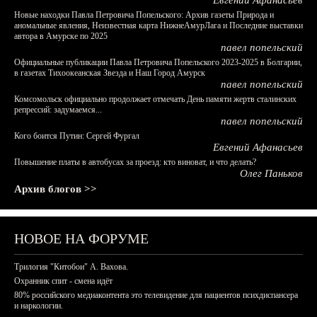
Евгений Афанасьев
Новые находки Павла Петровича Попельского: Архив газеты Природа и
аномальные явления, Неизвестная карта НижнеАмурЛага и Последние выставки
автора в Амурске по 2025
павел попельский
Официальные публикации Павла Петровича Попельского 2023-2025 в Болгарии,
в газетах Тихоокеанская Звезда и Наш Город Амурск
павел попельский
Комсомольск официально продолжает отмечать День памяти жертв сталинских
репрессий: задумаемся...
павел попельский
Кого боится Путин: Сергей Фургал
Евгений Афанасьев
Повышение платы в автобусах за проезд: кто виноват, и что делать?
Олег Паньков
Архив блогов >>
НОВОЕ НА ФОРУМЕ
Трилогия "Китобои" А. Вахова.
Охранник спит - смена идёт
80% российского медиаконтента это телевидение для пациентов психдиспансера
и наркологии.