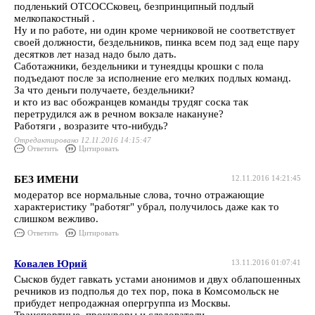
подленький ОТСОССковец, безпринципный подлый
мелкопакостный .
Ну и по работе, ни один кроме черниковой не соответствует
своей должности, бездельников, пинка всем под зад еще пару
десятков лет назад надо было дать.
Саботажники, бездельники и тунеядцы крошки с пола
подъедают после за исполнение его мелких подлых команд.
За что деньги получаете, бездельники?
и кто из вас обожранцев команды трудяг соска так
перетрудился аж в речном вокзале накануне?
Работяги , возразите что-нибудь?
Отредактировано 12.11.2016 14:15:47
Ответить
Цитировать
БЕЗ ИМЕНИ
12.11.2016 14:21:45
модератор все нормальные слова, точно отражающие
характеристику "работяг" убрал, получилось даже как то
слишком вежливо.
Ответить
Цитировать
Ковалев Юрий
13.11.2016 01:07:41
Сысков будет гавкать устами анонимов и двух облапошенных
речников из подполья до тех пор, пока в Комсомольск не
прибудет непродажная опергруппа из Москвы.