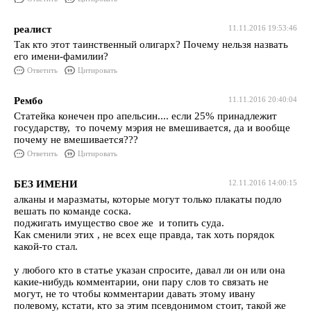
реалист
11.11.2016 19:53:46
Так кто этот таинственный олигарх? Почему нельзя назвать
его имени-фамилии?
Ответить
Цитировать
Рембо
11.11.2016 20:40:04
Статейка конечен про апельсин.... если 25% принадлежит
государству, то почему мэрия не вмешивается, да и вообще
почему не вмешивается???
Ответить
Цитировать
БЕЗ ИМЕНИ
12.11.2016 14:00:15
алканы и маразматы, которые могут только плакаты подло
вешать по команде соска.
поджигать имущество свое же и топить суда.
Как сменили этих , не всех еще правда, так хоть порядок
какой-то стал.
у любого кто в статье указан спросите, давал ли он или она
какие-нибудь комментарии, они пару слов то связать не
могут, не то чтобы комментарии давать этому ивану
полевому, кстати, кто за этим псевдонимом стоит, такой же