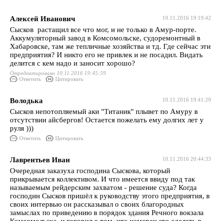
Алексей Иванович
10.11.2016 19:19:42
Сысков растащил все что мог, и не только в Амур-порте.
Аккумуляторный завод в Комсомольске, судоремонтный в
Хабаровске, там же тепличные хозяйства и тд. Где сейчас эти
предприятия? И никто его не привлек и не посадил. Видать
делится с кем надо и заносит хорошо?
Отредактировано 10.11.2016 19:45:59
Ответить
Цитировать
Володька
10.11.2016 19:41:29
Сысков непотопляемый аки "Титаник" плывет по Амуру в
отсутствии айсбергов! Остается пожелать ему долгих лет у
руля )))
Ответить
Цитировать
Лаврентьев Иван
10.11.2016 20:44:33
Очередная заказуха господина Сыскова, который
прикрывается коллективом. И что имеется ввиду под так
называемым рейдерским захватом - решение суда? Когда
господин Сысков пришёл к руководству этого предприятия, в
своих интервью он рассказывал о своих благородных
замыслах по приведению в порядок здания Речного вокзала