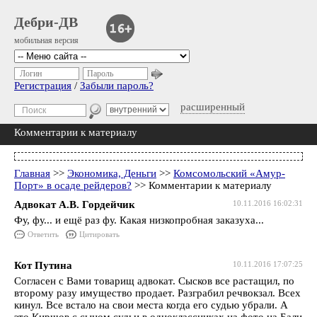
Дебри-ДВ
мобильная версия
Логин
Пароль
Регистрация
/
Забыли пароль?
расширенный
Комментарии к материалу
Главная
>>
Экономика, Деньги
>>
Комсомольский «Амур-
Порт» в осаде рейдеров?
>> Комментарии к материалу
Адвокат А.В. Гордейчик
10.11.2016 16:02:31
Фу, фу... и ещё раз фу. Какая низкопробная заказуха...
Ответить
Цитировать
Кот Путина
10.11.2016 17:07:25
Согласен с Вами товарищ адвокат. Сысков все растащил, по
второму разу имущество продает. Разграбил речвокзал. Всех
кинул. Все встало на свои места когда его судью убрали. А