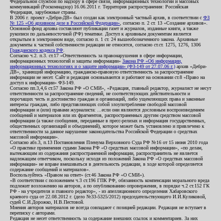
Федеральной службой по надзору в сфере связи, информационных технологий и массовых
коммуникаций (Роскомнадзор) 16.06.2011 г. Территория распространения: Российская
Федерация, зарубежные страны.
В 2006 г. проект «Дебри-ДВ» был создан как электронный частный архив, в соответствии с
ФЗ
№ 125 «Об архивном деле в Российской Федерации»
, согласно п. 2 ст. 13 «Создание архивов».
Основной фонд архива составляют публикации газет и журналов, изданные книги, а также
рукописи по дальневосточной (РФ) тематике. Доступ к архивным документам является
открытым в электронном виде, согласно п. 1 ст. 24 вышеобозначенного закона. Архивные
документы к частной собственности редакции не относятся, согласно ст.ст. 1275, 1276, 1306
Гражданского кодекса РФ
.
Согласно ч.2. п.3. ст.17 «Ответственность за правонарушения в сфере информации,
информационных технологий и защиты информации»
Закона РФ «Об информации,
информационных технологиях и о защите информации» (ФЗ-149 от 27.07.06 г.)
архив «Дебри-
ДВ», хранящий информацию, гражданско-правовую ответственность за распространение
информации не несет. Сайт и редакция основываются и работают на основании ст.8 «Право на
доступ к информации» ФЗ-149.
Согласно пп.3,4,6 ст.57 Закона РФ «О СМИ», «Редакция, главный редактор, журналист не несут
ответственности за распространение сведений, не соответствующих действительности и
порочащих честь и достоинство граждан и организаций, либо ущемляющих права и законные
интересы граждан, либо представляющих собой злоупотребление свободой массовой
информации и (или) правами журналиста: ...если они являются дословным воспроизведением
сообщений и материалов или их фрагментов, распространенных другим средством массовой
информации (а также сообщения, переданные в пресс-релизах и информация государственных,
общественных организаций и объединений), которое может быть установлено и привлечено к
ответственности за данное нарушение законодательства Российской Федерации о средствах
массовой информации».
Согласно абз.3, п.13 Постановления Пленума Верховного Суда РФ №16 от 15 июня 2010 года
«О практике применения судами Закона РФ «О средствах массовой информации», «по делам,
вытекающим из содержания распространенной информации, распространитель не является
надлежащим ответчиком, поскольку исходя из положений Закона РФ «О средствах массовой
информации» не вправе вмешиваться в деятельность редакции, в ходе которой определяется
содержание сообщений и материалов».
Воспользуйтесь «Правом на ответ» (ст.46 Закона РФ «О СМИ»).
«В соответствии с положением ч.3 ст.196 ГПК РФ, обязанность компенсации морального вреда
подлежит возложению на авторов, а по опубликованию опровержения, в порядке ч.2 ст.152 ГК
РФ - на учредителя и главного редактор», - из апелляционного определения Хабаровского
краевого суда от 22.08.2012 г. (дело №33-5325/2012) председательствующего И.И.Куликовой,
судей С.И.Дорожко, Н.В.Пестовой.
Мнения авторов материалов не всегда совпадают с позицией редакции. Редакция не вступает в
переписку с авторами.
Редакция не несет ответственность за содержание внешних ссылок и комментариев. За них