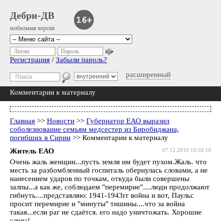
Дебри-ДВ
мобильная версия
Логин
Пароль
Регистрация
/
Забыли пароль?
расширенный
Комментарии к материалу
Главная
>>
Новости
>>
Губернатор ЕАО выразил
соболезнование семьям медсестер из Биробиджана,
погибших в Сирии
>> Комментарии к материалу
Житель ЕАО
07.12.2016 18:50:10
Очень жаль женщин...пусть земля им будет пухом.Жаль. что
месть за разбомбленный госпиталь обернулась словами, а не
нанесением ударов по точкам, откуда были совершены
залпы...а как же, соблюдаем "перемирие"....люди продолжают
гибнуть....представляю: 1941-1943гг война и вот, Паульс
просит перемирие и "минуты" тишины....что за война
такая...если раг не сдаётся. его надо уничтожать. Хорошие
слова!