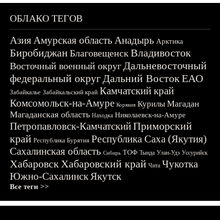
ОБЛАКО ТЕГОВ
Азия
Амурская область
Анадырь
Арктика
Биробиджан
Владивосток
Благовещенск
Дальневосточный
Восточный военный округ
федеральный округ
Дальний Восток
ЕАО
Камчатский край
Забайкалье
Забайкальский край
Комсомольск-на-Амуре
Магадан
Курилы
Корякия
Магаданская область
Николаевск-на-Амуре
Находка
Приморский
Петропавловск-Камчатский
край
Республика Саха (Якутия)
Республика Бурятия
Сахалинская область
ТОФ
Тында
Улан-Удэ
Уссурийск
Сибирь
Хабаровск
Хабаровский край
Чукотка
Чита
Южно-Сахалинск
Якутск
Все теги >>