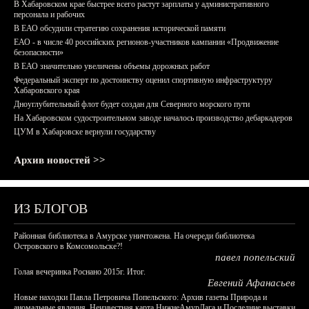
В Хабаровском крае быстрее всего растут зарплаты у административного
персонала и рабочих
В ЕАО обсудили стратегию сохранения исторической памяти
ЕАО - в числе 40 российских регионов-участников кампании «Продвижение
безопасности»
В ЕАО значительно увеличены объемы дорожных работ
Федеральный эксперт по достоинству оценил спортивную инфраструктуру
Хабаровского края
Дноуглубительный флот будет создан для Северного морского пути
На Хабаровском судостроительном заводе началось производство дебаркадеров
ЦУМ в Хабаровске вернули государству
Архив новостей >>
ИЗ БЛОГОВ
Районная библиотека в Амурске уничтожена. На очереди библиотека
Островского в Комсомольске?!
павел попельский
Голая вечеринка Роснано 2015г. Итог.
Евгений Афанасьев
Новые находки Павла Петровича Попельского: Архив газеты Природа и
аномальные явления, Неизвестная карта НижнеАмурЛага и Последние выставки