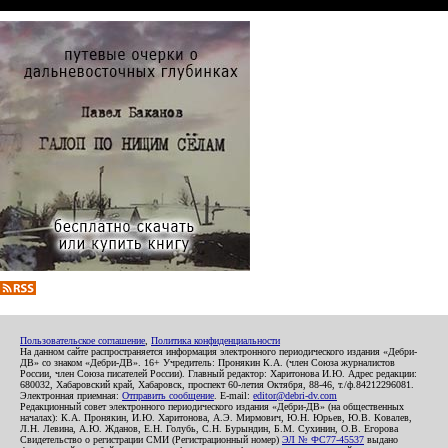
Пользовательское соглашение
,
Политика конфиденциальности
На данном сайте распространяется информация электронного периодического издания «Дебри-
ДВ» со знаком «Дебри-ДВ». 16+ Учредитель: Пронякин К.А. (член Союза журналистов
России, член Союза писателей России). Главный редактор: Харитонова И.Ю. Адрес редакции:
680032, Хабаровский край, Хабаровск, проспект 60-летия Октября, 88-46, т./ф.84212296081.
Электронная приемная:
Отправить сообщение
. E-mail:
editor@debri-dv.com
Редакционный совет электронного периодического издания «Дебри-ДВ» (на общественных
началах): К.А. Пронякин, И.Ю. Харитонова, А.Э. Мирмович, Ю.Н. Юрьев, Ю.В. Ковалев,
Л.Н. Левина, А.Ю. Жданов, Е.Н. Голубь, С.Н. Бурындин, Б.М. Сухинин, О.В. Егорова
Свидетельство о регистрации СМИ (Регистрационный номер)
ЭЛ № ФС77-45537
выдано