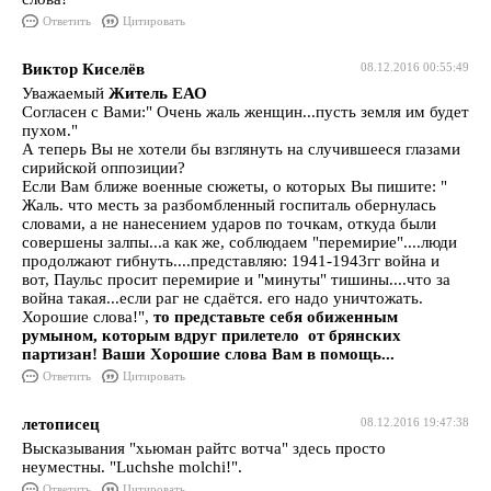
Ответить
Цитировать
Виктор Киселёв
08.12.2016 00:55:49
Уважаемый
Житель ЕАО
Согласен с Вами:" Очень жаль женщин...пусть земля им будет
пухом."
А теперь Вы не хотели бы взглянуть на случившееся глазами
сирийской оппозиции?
Если Вам ближе военные сюжеты, о которых Вы пишите: "
Жаль. что месть за разбомбленный госпиталь обернулась
словами, а не нанесением ударов по точкам, откуда были
совершены залпы...а как же, соблюдаем "перемирие"....люди
продолжают гибнуть....представляю: 1941-1943гг война и
вот, Паульс просит перемирие и "минуты" тишины....что за
война такая...если раг не сдаётся. его надо уничтожать.
Хорошие слова!",
то представьте себя обиженным
румыном, которым вдруг прилетело от брянских
партизан! Ваши Хорошие слова Вам в помощь...
Ответить
Цитировать
летописец
08.12.2016 19:47:38
Высказывания "хьюман райтс вотча" здесь просто
неуместны. "Luchshe molchi!".
Ответить
Цитировать