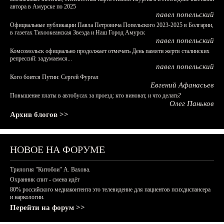
автора в Амурске по 2025
павел попельский
Официальные публикации Павла Петровича Попельского 2023-2025 в Болгарии,
в газетах Тихоокеанская Звезда и Наш Город Амурск
павел попельский
Комсомольск официально продолжает отмечать День памяти жертв сталинских
репрессий: задумаемся...
павел попельский
Кого боится Путин: Сергей Фургал
Евгений Афанасьев
Повышение платы в автобусах за проезд: кто виноват, и что делать?
Олег Паньков
Архив блогов >>
НОВОЕ НА ФОРУМЕ
Трилогия "Китобои" А. Вахова.
Охранник спит - смена идёт
80% российского медиаконтента это телевидение для пациентов психдиспансера
и наркологии.
Перейти на форум >>