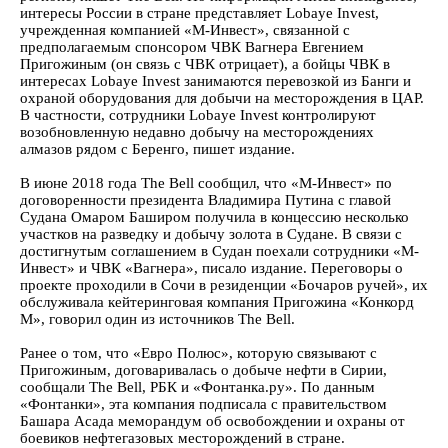
интересы России в стране представляет Lobaye Invest,
учрежденная компанией «М-Инвест», связанной с
предполагаемым спонсором ЧВК Вагнера Евгением
Пригожиным (он связь с ЧВК отрицает), а бойцы ЧВК в
интересах Lobaye Invest занимаются перевозкой из Банги и
охраной оборудования для добычи на месторождения в ЦАР.
В частности, сотрудники Lobaye Invest контролируют
возобновленную недавно добычу на месторождениях
алмазов рядом с Беренго, пишет издание.
В июне 2018 года The Bell сообщил, что «М-Инвест» по
договоренности президента Владимира Путина с главой
Судана Омаром Баширом получила в концессию несколько
участков на разведку и добычу золота в Судане. В связи с
достигнутым соглашением в Судан поехали сотрудники «М-
Инвест» и ЧВК «Вагнера», писало издание. Переговоры о
проекте проходили в Сочи в резиденции «Бочаров ручей», их
обслуживала кейтеринговая компания Пригожина «Конкорд
М», говорил один из источников The Bell.
Ранее о том, что «Евро Полюс», которую связывают с
Пригожиным, договаривалась о добыче нефти в Сирии,
сообщали The Bell, РБК и «Фонтанка.ру». По данным
«Фонтанки», эта компания подписала с правительством
Башара Асада меморандум об освобождении и охраны от
боевиков нефтегазовых месторождений в стране.