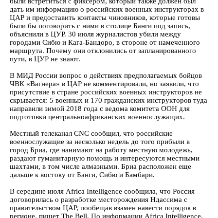
были встретиться с фиксером, который также должен был
дать им информацию о российских военных инструкторах в
ЦАР и предоставить контакты чиновников, которые готовы
были бы поговорить с ними в столице Банги под запись,
объяснили в ЦУР. 30 июля журналистов убили между
городами Сибю и Кага-Бандоро, в стороне от намеченного
маршрута. Почему они отклонились от запланированного
пути, в ЦУР не знают.
В МИД России вопрос о действиях предполагаемых бойцов
ЧВК «Вагнера» в ЦАР не комментировали, но заявили, что
присутствие в стране российских военных инструкторов не
скрывается: 5 военных и 170 гражданских инструкторов туда
направили зимой 2018 года с ведома комитета ООН для
подготовки центральноафриканских военнослужащих.
Местный телеканал CNC сообщил, что российские
военнослужащие за несколько недель до того прибыли в
город Бриа, где нанимают на работу местную молодежь,
раздают гуманитарную помощь и интересуются местными
шахтами, в том числе алмазными. Бриа расположен еще
дальше к востоку от Банги, Сибю и Бамбари.
В середине июля Africa Intelligence сообщила, что Россия
договорилась о разработке месторождения Ндассима с
правительством ЦАР, пообещав взамен навести порядок в
регионе, пишет The Bell. По информации Africa Intelligence,