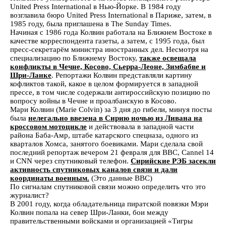
United Press International в Нью-Йорке. В 1984 году
возглавила бюро United Press International в Париже, затем, в
1985 году, была приглашена в The Sunday Times.
Начиная с 1986 года Колвин работала на Ближнем Востоке в
качестве корреспондента газеты, а затем, с 1995 года, был
пресс-секретарём министра иностранных дел. Несмотря на
специализацию по Ближнему Востоку,
также освещала
конфликты в Чечне, Косово, Сьерра-Леоне, Зимбабве и
Шри-Ланке
. Репортажи Колвин представляли картину
кофликтов такой, какое в целом формируется в западной
прессе, в том числе содержали антироссийскую позицию по
вопросу войны в Чечне и проалбанскую в Косово.
Мари Колвин (Marie Colvin) за 3 дня до гибели, минуя посты
была
нелегально ввезена в Сирию ночью из Ливана на
кроссовом мотоцикле
и действовала в западной части
района Баба-Амр, штабе катарского спецназа, одного из
кварталов Хомса, занятого боевиками. Мари сделала свой
последний репортаж вечером 21 февраля для BBC, Cannel 14
и CNN через спутниковый телефон.
Сирийские РЭБ засекли
активность спутниковых каналов связи и дали
координаты военным.
(Это данные BBC)
По сигналам спутниковой связи можно определить что это
журналист?
В 2001 году, когда обладательница пиратской повязки Мэри
Колвин попала на север Шри-Ланки, бои между
правительственными войсками и организацией «Тигры