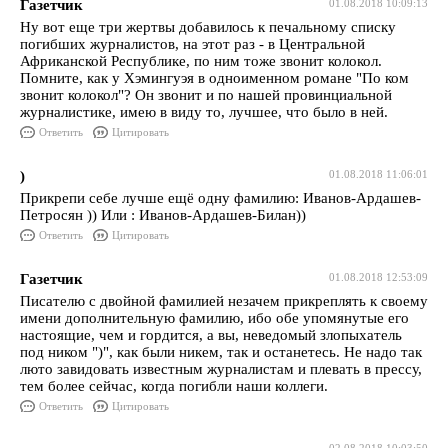
Газетчик
01.08.2018 10:09:13
Ну вот еще три жертвы добавилось к печальному списку
погибших журналистов, на этот раз - в Центральной
Африканской Республике, по ним тоже звонит колокол.
Помните, как у Хэмингуэя в одноименном романе "По ком
звонит колокол"? Он звонит и по нашей провинциальной
журналистике, имею в виду то, лучшее, что было в ней.
Ответить
Цитировать
)
01.08.2018 11:06:01
Прикрепи себе лучше ещё одну фамилию: Иванов-Ардашев-
Петросян )) Или : Иванов-Ардашев-Билан))
Ответить
Цитировать
Газетчик
01.08.2018 12:53:09
Писателю с двойной фамилией незачем прикреплять к своему
имени дополнительную фамилию, ибо обе упомянутые его
настоящие, чем и гордится, а вы, неведомый злопыхатель
под ником ")", как были никем, так и останетесь. Не надо так
люто завидовать известным журналистам и плевать в прессу,
тем более сейчас, когда погибли наши коллеги.
Ответить
Цитировать