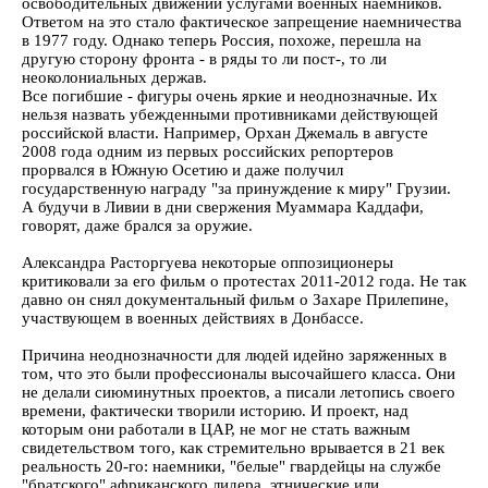
освободительных движений услугами военных наемников.
Ответом на это стало фактическое запрещение наемничества
в 1977 году. Однако теперь Россия, похоже, перешла на
другую сторону фронта - в ряды то ли пост-, то ли
неоколониальных держав.
Все погибшие - фигуры очень яркие и неоднозначные. Их
нельзя назвать убежденными противниками действующей
российской власти. Например, Орхан Джемаль в августе
2008 года одним из первых российских репортеров
прорвался в Южную Осетию и даже получил
государственную награду "за принуждение к миру" Грузии.
А будучи в Ливии в дни свержения Муаммара Каддафи,
говорят, даже брался за оружие.
Александра Расторгуева некоторые оппозиционеры
критиковали за его фильм о протестах 2011-2012 года. Не так
давно он снял документальный фильм о Захаре Прилепине,
участвующем в военных действиях в Донбассе.
Причина неоднозначности для людей идейно заряженных в
том, что это были профессионалы высочайшего класса. Они
не делали сиюминутных проектов, а писали летопись своего
времени, фактически творили историю. И проект, над
которым они работали в ЦАР, не мог не стать важным
свидетельством того, как стремительно врывается в 21 век
реальность 20-го: наемники, "белые" гвардейцы на службе
"братского" африканского лидера, этнические или