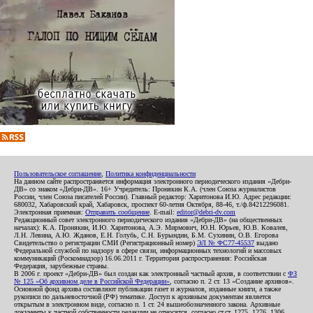
Пользовательское соглашение
,
Политика конфиденциальности
На данном сайте распространяется информация электронного периодического издания «Дебри-
ДВ» со знаком «Дебри-ДВ». 16+ Учредитель: Пронякин К.А. (член Союза журналистов
России, член Союза писателей России). Главный редактор: Харитонова И.Ю. Адрес редакции:
680032, Хабаровский край, Хабаровск, проспект 60-летия Октября, 88-46, т./ф.84212296081.
Электронная приемная:
Отправить сообщение
. E-mail:
editor@debri-dv.com
Редакционный совет электронного периодического издания «Дебри-ДВ» (на общественных
началах): К.А. Пронякин, И.Ю. Харитонова, А.Э. Мирмович, Ю.Н. Юрьев, Ю.В. Ковалев,
Л.Н. Левина, А.Ю. Жданов, Е.Н. Голубь, С.Н. Бурындин, Б.М. Сухинин, О.В. Егорова
Свидетельство о регистрации СМИ (Регистрационный номер)
ЭЛ № ФС77-45537
выдано
Федеральной службой по надзору в сфере связи, информационных технологий и массовых
коммуникаций (Роскомнадзор) 16.06.2011 г. Территория распространения: Российская
Федерация, зарубежные страны.
В 2006 г. проект «Дебри-ДВ» был создан как электронный частный архив, в соответствии с
ФЗ
№ 125 «Об архивном деле в Российской Федерации»
, согласно п. 2 ст. 13 «Создание архивов».
Основной фонд архива составляют публикации газет и журналов, изданные книги, а также
рукописи по дальневосточной (РФ) тематике. Доступ к архивным документам является
открытым в электронном виде, согласно п. 1 ст. 24 вышеобозначенного закона. Архивные
документы к частной собственности редакции не относятся, согласно ст.ст. 1275, 1276, 1306