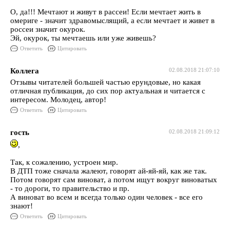
О, да!!! Мечтают и живут в рассеи! Если мечтает жить в
омериге - значит здравомыслящий, а если мечтает и живет в
россеи значит окурок.
Эй, окурок, ты мечтаешь или уже живешь?
Ответить
Цитировать
Коллега
02.08.2018 21:07:10
Отзывы читателей большей частью ерундовые, но какая
отличная публикация, до сих пор актуальная и читается с
интересом. Молодец, автор!
Ответить
Цитировать
гость
02.08.2018 21:09:12
,
Так, к сожалению, устроен мир.
В ДТП тоже сначала жалеют, говорят ай-яй-яй, как же так.
Потом говорят сам виноват, а потом ищут вокруг виноватых
- то дороги, то правительство и пр.
А виноват во всем и всегда только один человек - все его
знают!
Ответить
Цитировать