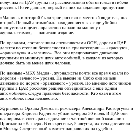
получила из ЦАР группа по расследованию обстоятельств гибели
россиян. По ее данным, первый из них нападавшие пропустили.
«Машина, в которой были трое россиян и местный водитель, шла
второй. Первый автомобиль находившиеся в засаде убийцы
пропустили и целенаправленно напали на машину с
журналистами», — написало издание.
По правилам, составленным специалистами ООН, дороги в ЦАР
делятся по степени безопасности на три категории — «красную»,
«оранжевую» и «зеленую». Все они предполагают движение
группами из минимум двух автомобилей, в каждом из которых
должно быть не менее двух человек.
По данным «МБХ Медиа», журналисты почти все время ехали по
дорогам «зеленого» уровня. На выезде из Сибю они начали
движение по дороге «оранжевого» уровня. По мнению источников
группы в ЦАР, россияне решили объединиться с еще одним
автомобилем, следуя правилам безопасности. Кто ехал в этом
автомобиле, пока неизвестно.
Журналиста Орхана Джемаля, режиссера Александра Расторгуева и
оператора Кирилла Радченко убили вечером 30 июля. В ЦАР они
планировали снять расследование о частной военной компании
Пригожина «Вагнер». В воскресенье, 5 августа, их тела доставили
в Москву. Следственный комитет направил их на судебно-