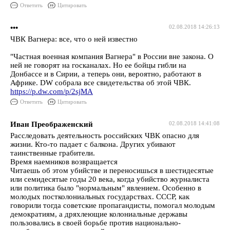
Ответить
Цитировать
•••
02.08.2018 14:26:13
ЧВК Вагнера: все, что о ней известно
"Частная военная компания Вагнера" в России вне закона. О
ней не говорят на госканалах. Но ее бойцы гибли на
Донбассе и в Сирии, а теперь они, вероятно, работают в
Африке. DW собрала все свидетельства об этой ЧВК.
https://p.dw.com/p/2sjMA
Ответить
Цитировать
Иван Преображенский
02.08.2018 14:41:08
Расследовать деятельность российских ЧВК опасно для
жизни. Кто-то падает с балкона. Других убивают
таинственные грабители.
Время наемников возвращается
Читаешь об этом убийстве и переносишься в шестидесятые
или семидесятые годы 20 века, когда убийство журналиста
или политика было "нормальным" явлением. Особенно в
молодых постколониальных государствах. СССР, как
говорили тогда советские пропагандисты, помогал молодым
демократиям, а дряхлеющие колониальные державы
пользовались в своей борьбе против национально-