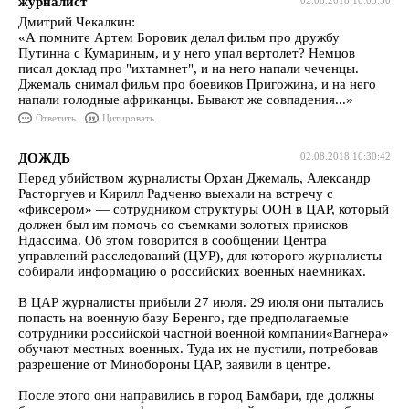
журналист
02.08.2018 10:03:50
Дмитрий Чекалкин:
«А помните Артем Боровик делал фильм про дружбу
Путинна с Кумариным, и у него упал вертолет? Немцов
писал доклад про "ихтамнет", и на него напали чеченцы.
Джемаль снимал фильм про боевиков Пригожина, и на него
напали голодные африканцы. Бывают же совпадения...»
Ответить
Цитировать
ДОЖДЬ
02.08.2018 10:30:42
Перед убийством журналисты Орхан Джемаль, Александр
Расторгуев и Кирилл Радченко выехали на встречу с
«фиксером» — сотрудником структуры ООН в ЦАР, который
должен был им помочь со съемками золотых приисков
Ндассима. Об этом говорится в сообщении Центра
управлений расследований (ЦУР), для которого журналисты
собирали информацию о российских военных наемниках.
В ЦАР журналисты прибыли 27 июля. 29 июля они пытались
попасть на военную базу Беренго, где предполагаемые
сотрудники российской частной военной компании«Вагнера»
обучают местных военных. Туда их не пустили, потребовав
разрешение от Минобороны ЦАР, заявили в центре.
После этого они направились в город Бамбари, где должны