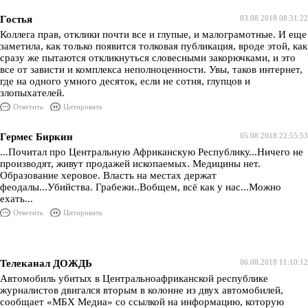
Гостья
03.08.2018 08:31:22
Коллега прав, отклики почти все и глупые, и малограмотные. И еще
заметила, как только появится толковая публикация, вроде этой, как
сразу же пытаются откликнуться словесными закорючками, и это
все от зависти и комплекса неполноценности. Увы, таков интернет,
где на одного умного десяток, если не сотня, глупцов и
злопыхателей.
Ответить
Цитировать
Гермес Биркин
05.08.2018 22:55:53
...Почитал про Центральную Африканскую Республику...Ничего не
производят, живут продажей ископаемых. Медицины нет.
Образование херовое. Власть на местах держат
феодалы...Убийства. Грабежи..Вобщем, всё как у нас...Можно
ехать...
Ответить
Цитировать
Телеканал ДОЖДЬ
06.08.2018 11:10:12
Автомобиль убитых в Центральноафриканской республике
журналистов двигался вторым в колонне из двух автомобилей,
сообщает «МБХ Медиа» со ссылкой на информацию, которую