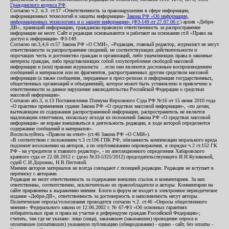
Гражданского кодекса РФ
.
Согласно ч.2. п.3. ст.17 «Ответственность за правонарушения в сфере информации,
информационных технологий и защиты информации»
Закона РФ «Об информации,
информационных технологиях и о защите информации» (ФЗ-149 от 27.07.06 г.)
архив «Дебри-
ДВ», хранящий информацию, гражданско-правовую ответственность за распространение
информации не несет. Сайт и редакция основываются и работают на основании ст.8 «Право на
доступ к информации» ФЗ-149.
Согласно пп.3,4,6 ст.57 Закона РФ «О СМИ», «Редакция, главный редактор, журналист не несут
ответственности за распространение сведений, не соответствующих действительности и
порочащих честь и достоинство граждан и организаций, либо ущемляющих права и законные
интересы граждан, либо представляющих собой злоупотребление свободой массовой
информации и (или) правами журналиста: ...если они являются дословным воспроизведением
сообщений и материалов или их фрагментов, распространенных другим средством массовой
информации (а также сообщения, переданные в пресс-релизах и информация государственных,
общественных организаций и объединений), которое может быть установлено и привлечено к
ответственности за данное нарушение законодательства Российской Федерации о средствах
массовой информации».
Согласно абз.3, п.13 Постановления Пленума Верховного Суда РФ №16 от 15 июня 2010 года
«О практике применения судами Закона РФ «О средствах массовой информации», «по делам,
вытекающим из содержания распространенной информации, распространитель не является
надлежащим ответчиком, поскольку исходя из положений Закона РФ «О средствах массовой
информации» не вправе вмешиваться в деятельность редакции, в ходе которой определяется
содержание сообщений и материалов».
Воспользуйтесь «Правом на ответ» (ст.46 Закона РФ «О СМИ»).
«В соответствии с положением ч.3 ст.196 ГПК РФ, обязанность компенсации морального вреда
подлежит возложению на авторов, а по опубликованию опровержения, в порядке ч.2 ст.152 ГК
РФ - на учредителя и главного редактор», - из апелляционного определения Хабаровского
краевого суда от 22.08.2012 г. (дело №33-5325/2012) председательствующего И.И.Куликовой,
судей С.И.Дорожко, Н.В.Пестовой.
Мнения авторов материалов не всегда совпадают с позицией редакции. Редакция не вступает в
переписку с авторами.
Редакция не несет ответственность за содержание внешних ссылок и комментариев. За них
ответственны, соответственно, исключительно их правообладатели и авторы. Комментарии на
сайте приравнены к выражению мнения. Блоги и форум не входят в электронное периодическое
издание «Дебри-ДВ», ответственность за достоверность и наполняемость несут авторы.
Политические опросы/голосования проводятся согласно ч.2. ст.46 «Опросы общественного
мнения» Федерального закона от 12.06.2002 г. № 67-ФЗ «Об основных гарантиях
избирательных прав и права на участие в референдуме граждан Российской Федерации»;
считать, там где не указано: лицо (лица), заказавшее (заказавших) проведение опроса и
оплатившее (оплативших) указанную публикацию (обнародование) - едино - сайт, без оплаты -