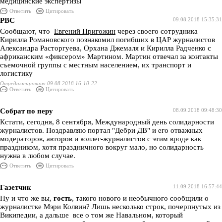
медицинские экспертизы
Ответить
Цитировать
РВС
09.08.2018 15:35:31
Сообщают, что
Евгений Пригожин
через своего сотрудника
Кирилла Романовского познакомил погибших в ЦАР журналистов
Александра Расторгуева, Орхана Джемаля и Кирилла Радченко с
африканским «фиксером» Мартином. Мартин отвечал за контакты
съемочной группы с местным населением, их транспорт и
логистику
Отредактировано 09.08.2018 16:10:22
Ответить
Цитировать
Собрат по перу
08.09.2018 09:48:30
Кстати, сегодня, 8 сентября, Международный день солидарности
журналистов. Поздравляю портал "Дебри ДВ" и его отважных
модераторов, авторов и коллег-журналистов с этим вроде как
праздником, хотя праздничного вокруг мало, но солидарность
нужна в любом случае.
Ответить
Цитировать
Газетчик
11.09.2018 16:57:44
Ну и что же вы,
гость
, такого нового и необычного сообщили о
журналистке Мэри Колвин? Лишь несколько строк, почерпнутых из
Википедии, а дальше все о том же Навальном, который