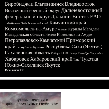
Биробиджан
Владивосток
Благовещенск
Дальневосточный
Восточный военный округ
федеральный округ
Дальний Восток
ЕАО
Камчатский край
Забайкалье
Забайкальский край
Комсомольск-на-Амуре
Магадан
Курилы
Корякия
Магаданская область
Николаевск-на-Амуре
Находка
Приморский
Петропавловск-Камчатский
край
Республика Саха (Якутия)
Республика Бурятия
Сахалинская область
ТОФ
Тында
Улан-Удэ
Уссурийск
Сибирь
Хабаровск
Хабаровский край
Чукотка
Чита
Южно-Сахалинск
Якутск
Все теги >>