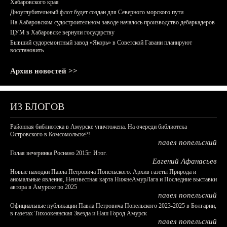
Хабаровского края
Дноуглубительный флот будет создан для Северного морского пути
На Хабаровском судостроительном заводе началось производство дебаркадеров
ЦУМ в Хабаровске вернули государству
Бывший судоремонтный завод «Якорь» в Советской Гавани планируют
восстановить
Архив новостей >>
ИЗ БЛОГОВ
Районная библиотека в Амурске уничтожена. На очереди библиотека
Островского в Комсомольске?!
павел попельский
Голая вечеринка Роснано 2015г. Итог.
Евгений Афанасьев
Новые находки Павла Петровича Попельского: Архив газеты Природа и
аномальные явления, Неизвестная карта НижнеАмурЛага и Последние выставки
автора в Амурске по 2025
павел попельский
Официальные публикации Павла Петровича Попельского 2023-2025 в Болгарии,
в газетах Тихоокеанская Звезда и Наш Город Амурск
павел попельский