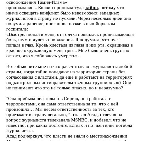
освобождения Тамил-Илама»
продолжались. Колвин проникла туда
тайно
, потому что
иначе освещать конфликт было невозможно: западных
журналистов в страну не пускали. Через несколько дней она
получила ранение, описанное позже в нью-йоркском
госпитале:
«Выстрел попал в меня, от толчка появилась пронизывающая
боль, шум и чувство поражения. Я подумала, что пуля
попала в глаз. Кровь хлестала из глаза и изо рта, окрашивая в
красное окружающую меня грязь. Мне было очень грустно
оттого, что я собираюсь умереть».
Вот объясните мне на что рассчитывают журналисты любой
страны, когда тайно попадают на территорию страны без
согласования с властями, да еще и работают на территориях
подконтрольных антиправительственных группировок? Они
не понимают что это не только опасно, но и неразумно?
"Она прибыла нелегально в Сирию, она работала с
террористами, она сама ответственна за то, что с ней
произошло… Мы несем ответственность за тех, кто
приезжает в страну легально, "- сказал Асад, отвечая на
вопрос журналиста телеканала MSNBC, и добавил, что не
известно, при каких обстоятельствах и по чьей вине погибла
журналистка.
Асад подчеркнул, что власти не знали о местонахождении