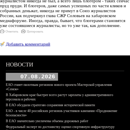
журналистом никогда не был, а всего лишь блогером - таких сейчас
пруд пруди. И блогеров, даже самых успешных по части кликов и
собранных деньжат, никогда не примут в Союз журналистов
России, как подчеркнул глава СЖР Соловьев на хабаровском
медиафоруме. Иногда, правда, бывает, что блогерами становятся
уже состоявшиеся журналисты, но то уже так, как дополнение.
Ответить
Цитировать
Добавить комментарий
НОВОСТИ
07.08.2026
ЕАО станет пилотным регионом нового проекта Мастерской управления
«Сенеж»
В Хабаровском крае быстрее всего растут зарплаты у административного
персонала и рабочих
В ЕАО обсудили стратегию сохранения исторической памяти
ЕАО - в числе 40 российских регионов-участников кампании «Продвижение
безопасности»
В ЕАО значительно увеличены объемы дорожных работ
Федеральный эксперт по достоинству оценил спортивную инфраструктуру