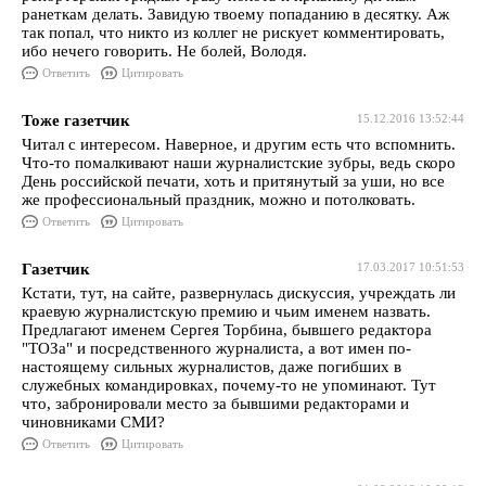
ранеткам делать. Завидую твоему попаданию в десятку. Аж
так попал, что никто из коллег не рискует комментировать,
ибо нечего говорить. Не болей, Володя.
Ответить
Цитировать
Тоже газетчик
15.12.2016 13:52:44
Читал с интересом. Наверное, и другим есть что вспомнить.
Что-то помалкивают наши журналистские зубры, ведь скоро
День российской печати, хоть и притянутый за уши, но все
же профессиональный праздник, можно и потолковать.
Ответить
Цитировать
Газетчик
17.03.2017 10:51:53
Кстати, тут, на сайте, развернулась дискуссия, учреждать ли
краевую журналистскую премию и чьим именем назвать.
Предлагают именем Сергея Торбина, бывшего редактора
"ТОЗа" и посредственного журналиста, а вот имен по-
настоящему сильных журналистов, даже погибших в
служебных командировках, почему-то не упоминают. Тут
что, забронировали место за бывшими редакторами и
чиновниками СМИ?
Ответить
Цитировать