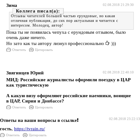
Зима
02.08.2018 21:29:30
Коллега
Отзывы читателей большей частью ерундовые, но какая
отличная публикация, до сих пор актуальная и читается с
интересом. Молодец, автор!
Пока ты не появилась чепуха с ерундовым отзывом, было
очень даже ничего.
Но зато как ты автору лизнул профессионально
)))
Ответить
Цитировать
Звягинцев Юрий
02.08.2018 22:40:10
МИД: Российские журналисты оформили поездку в ЦАР
как туристическую
А какую визу оформляют российские наемники, воющие
в ЦАР, Сирии и Донбассе?
Ответить
Цитировать
02.08.2018 23:22:13
Ответы на ваши вопросы в ссылке❗️
гость
,
https://tvrain.ru/
Ответить
Цитировать