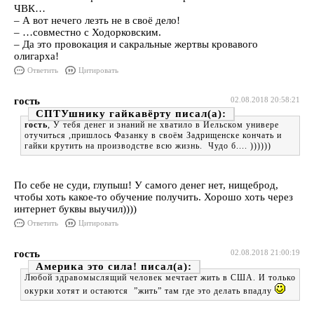
ЧВК…
– А вот нечего лезть не в своё дело!
– …совместно с Ходорковским.
– Да это провокация и сакральные жертвы кровавого
олигарха!
Ответить
Цитировать
гость
02.08.2018 20:58:21
СПТУшнику гайкавёрту
гость
, У тебя денег и знаний не хватило в Йельском универе
отучиться ,пришлось Фазанку в своём Задрищенске кончать и
гайки крутить на производстве всю жизнь. Чудо б.... ))))))
По себе не суди, глупыш! У самого денег нет, нищеброд,
чтобы хоть какое-то обучение получить. Хорошо хоть через
интернет буквы выучил))))
Ответить
Цитировать
гость
02.08.2018 21:00:19
Америка это сила!
Любой здравомыслящий человек мечтает жить в США. И только
окурки хотят и остаются ”жить” там где это делать впадлу