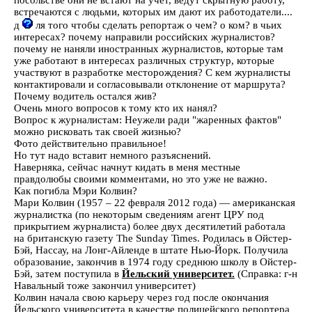
посольстве они не встают на учет, ведут скрытную работу,
встречаются с людьми, которых им дают их работодатели....
д
ля того чтобы сделать репортаж о чем? о ком? в чьих
интересах? почему направили российских журналистов?
почему не наняли иностранных журналистов, которые там
уже работают в интересах различных структур, которые
участвуют в разработке месторождения? С кем журналисты
контактировали и согласовывали отклонение от маршрута?
Почему водитель остался жив?
Очень много вопросов к тому кто их нанял?
Вопрос к журналистам: Неужели ради "жаренных фактов"
можно рисковать так своей жизнью?
Фото действительно правильное!
Но тут надо вставит немного разъяснений.
Наверняка, сейчас начнут кидать в меня местные
правдолюбы своими комментами, но это уже не важно.
Как погибла Мэри Колвин?
Мари Колвин (1957 – 22 февраля 2012 года) — американская
журналистка (по некоторым сведениям агент ЦРУ под
прикрытием журналиста) более двух десятилетий работала
на британскую газету The Sunday Times. Родилась в Ойстер-
Бэй, Нассау, на Лонг-Айленде в штате Нью-Йорк. Получила
образование, закончив в 1974 году среднюю школу в Ойстер-
Бэй, затем поступила в
Йельский университет.
(Справка: г-н
Навальный тоже закончил университет)
Колвин начала свою карьеру через год после окончания
Йельского университета в качестве полицейского репортера