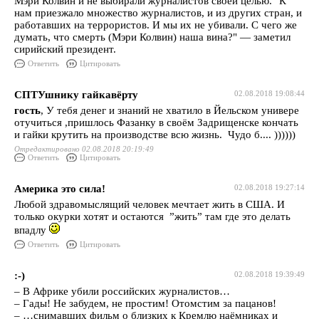
Мэри Колвин и не выбирали журналистов своей целью. "К
нам приезжало множество журналистов, и из других стран, и
работавших на террористов. И мы их не убивали. С чего же
думать, что смерть (Мэри Колвин) наша вина?" — заметил
сирийский президент.
Ответить
Цитировать
СПТУшнику гайкавёрту
02.08.2018 19:08:44
гость
, У тебя денег и знаний не хватило в Йельском универе
отучиться ,пришлось Фазанку в своём Задрищенске кончать
и гайки крутить на производстве всю жизнь. Чудо б.... ))))))
Отредактировано 02.08.2018 20:19:49
Ответить
Цитировать
Америка это сила!
02.08.2018 19:27:14
Любой здравомыслящий человек мечтает жить в США. И
только окурки хотят и остаются ”жить” там где это делать
впадлу
Ответить
Цитировать
:-)
02.08.2018 19:39:49
– В Африке убили российских журналистов…
– Гады! Не забудем, не простим! Отомстим за пацанов!
– …снимавших фильм о близких к Кремлю наёмниках и