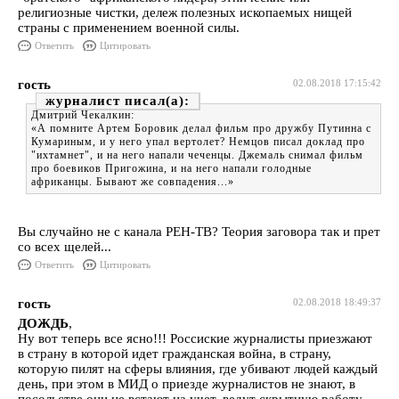
религиозные чистки, дележ полезных ископаемых нищей
страны с применением военной силы.
Ответить
Цитировать
гость
02.08.2018 17:15:42
журналист
Дмитрий Чекалкин:
«А помните Артем Боровик делал фильм про дружбу Путинна с
Кумариным, и у него упал вертолет? Немцов писал доклад про
"ихтамнет", и на него напали чеченцы. Джемаль снимал фильм
про боевиков Пригожина, и на него напали голодные
африканцы. Бывают же совпадения...»
Вы случайно не с канала РЕН-ТВ? Теория заговора так и прет
со всех щелей...
Ответить
Цитировать
гость
02.08.2018 18:49:37
ДОЖДЬ
,
Ну вот теперь все ясно!!! Россиские журналисты приезжают
в страну в которой идет гражданская война, в страну,
которую пилят на сферы влияния, где убивают людей каждый
день, при этом в МИД о приезде журналистов не знают, в