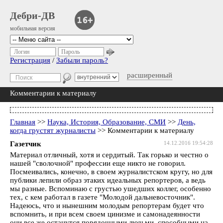
Дебри-ДВ
мобильная версия
Логин
Пароль
Регистрация
/
Забыли пароль?
расширенный
Комментарии к материалу
Главная
>>
Наука, История, Образование, СМИ
>>
День,
когда грустят журналисты
>> Комментарии к материалу
Газетчик
14.12.2016 19:54:28
Материал отличный, хотя и сердитый. Так горько и честно о
нашей "сволочной" профессии еще никто не говорил.
Посмеивались, конечно, в своем журналистском кругу, но для
публики лепили образ этаких идеальных репортеров, а ведь
мы разные. Вспоминаю с грустью ушедших коллег, особенно
тех, с кем работал в газете "Молодой дальневосточник".
Надеюсь, что и нынешним молодым репортерам будет что
вспомнить, и при всем своем цинизме и самонадеянности
они все же останутся порядочными людьми, способными на