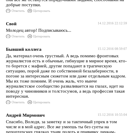
добрые поступки.
Ответить
Цитировать
Свой
14.12.2016 22:12:59
Молодец автор! Подписываюсь...
Ответить
Цитировать
Бывший коллега
15.12.2016 08:59:07
Да, материал очень грустный. А ведь помимо фронтовых
журналистов есть и обычные, гибнущие в мирное время, кто-
то борется с мафией, другие попадают в трагическую
ситуацию, порой даже по собственной безалаберности, в
погоне за интересным сюжетом или даже отдельным кадром.
Мы их тоже помним. И очень жаль, что нынче
журналистское сообщество разваливается на глазах, идет на
поводу у чиновников и толстосумов, а ведь профессия такая
интересная.
Ответить
Цитировать
Андрей Мирмович
15.12.2016 10:55:04
Спасибо, Володя, за заметку и за тактичный упрек в том
числе и в мой адрес. Все же умеешь ты без суеты на
репортерских грядках траву полоть и прививку дичкам-