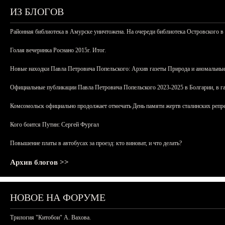
ИЗ БЛОГОВ
Районная библиотека в Амурске уничтожена. На очереди библиотека Островского в
Голая вечеринка Роснано 2015г. Итог.
Новые находки Павла Петровича Попельского: Архив газеты Природа и аномальные
Официальные публикации Павла Петровича Попельского 2023-2025 в Болгарии, в г
Комсомольск официально продолжает отмечать День памяти жертв сталинских репрес
Кого боится Путин: Сергей Фургал
Повышение платы в автобусах за проезд: кто виноват, и что делать?
Архив блогов >>
НОВОЕ НА ФОРУМЕ
Трилогия "Китобои" А. Вахова.