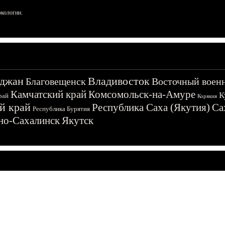
ркологии.
джан
Владивосток
Благовещенск
Восточный воен
Камчатский край
Комсомольск-на-Амуре
К
рай
Корякия
й край
Республика Саха (Якутия)
Са
Республика Бурятия
о-Сахалинск
Якутск