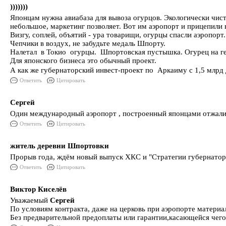
)))))))
Японцам нужна авиабаза для вывоза огурцов. Экологически чис
небольшое, маркетинг позволяет. Вот им аэропорт и прицепили в
Визгу, соплей, объятий - ура товарищи, огурцы спасли аэропорт.
Чепчики в воздух, не забудьте медаль Шпорту.
Налетал в Токио огурцы. Шпортовская пустышка. Огурец на ге
Для японского бизнеса это обычный проект.
А как же губернаторский инвест-проект по Аркаиму с 1,5 млрд
Ответить
Цитировать
Сергей
Один международный аэропорт , построенный японцами отжали 
Ответить
Цитировать
житель деревни Шпортовки
Прорыв года, ждём новый выпуск ХКС и "Стратегии губернатор
Ответить
Цитировать
Виктор Киселёв
Уважаемый
Сергей
По условиям контракта, даже на церковь при аэропорте материа
Без предварительной предоплаты или гарантии,касающейся чего 