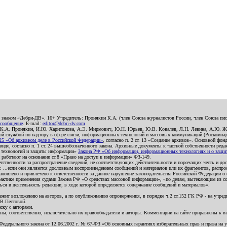
о знаком «Дебри-ДВ». 16+ Учредитель: Пронякин К.А. (член Союза журналистов России, член Союза писа
 сообщение
. E-mail:
editor@debri-dv.com
): К.А. Пронякин, И.Ю. Харитонова, А.Э. Мирмович, Ю.Н. Юрьев, Ю.В. Ковалев, Л.Н. Левина, А.Ю. Ж
 службой по надзору в сфере связи, информационных технологий и массовых коммуникаций (Роскомнадзо
5 «Об архивном деле в Российской Федерации»
, согласно п. 2 ст. 13 «Создание архивов». Основной фон
е, согласно п. 1 ст. 24 вышеобозначенного закона. Архивные документы к частной собственности редакци
ых технологий и защиты информации»
Закона РФ «Об информации, информационных технологиях и о защите
и работают на основании ст.8 «Право на доступ к информации» ФЗ-149.
етственности за распространение сведений, не соответствующих действительности и порочащих честь и д
 ...если они являются дословным воспроизведением сообщений и материалов или их фрагментов, распро
новлено и привлечено к ответственности за данное нарушение законодательства Российской Федерации о
актике применения судами Закона РФ «О средствах массовой информации», «по делам, вытекающим из со
ся в деятельность редакции, в ходе которой определяется содержание сообщений и материалов».
жит возложению на авторов, а по опубликованию опровержения, в порядке ч.2 ст.152 ГК РФ - на учредит
.В.Пестовой.
ску с авторами.
енны, соответственно, исключительно их правообладатели и авторы. Комментарии на сайте приравнены к
дерального закона от 12.06.2002 г. № 67-ФЗ «Об основных гарантиях избирательных прав и права на уча