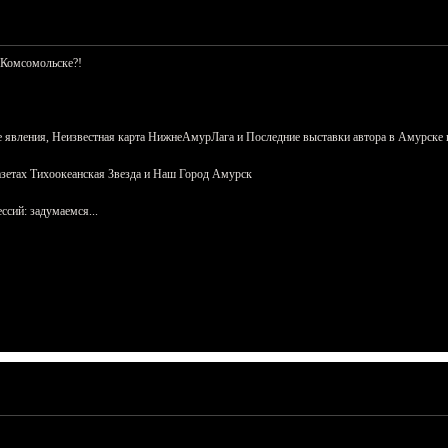
 Комсомольске?!
 явления, Неизвестная карта НижнеАмурЛага и Последние выставки автора в Амурске 
азетах Тихоокеанская Звезда и Наш Город Амурск
сий: задумаемся...