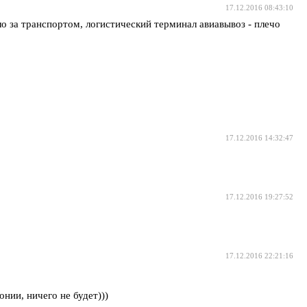
17.12.2016 08:43:10
о за транспортом, логистический терминал авиавывоз - плечо
17.12.2016 14:32:47
17.12.2016 19:27:52
17.12.2016 22:21:16
нии, ничего не будет)))