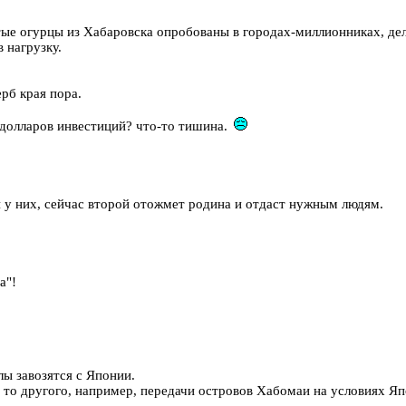
тые огурцы из Хабаровска опробованы в городах-миллионниках, дел
 нагрузку.
рб края пора.
 долларов инвестиций? что-то тишина.
у них, сейчас второй отожмет родина и отдаст нужным людям.
а"!
лы завозятся с Японии.
то другого, например, передачи островов Хабомаи на условиях Япо