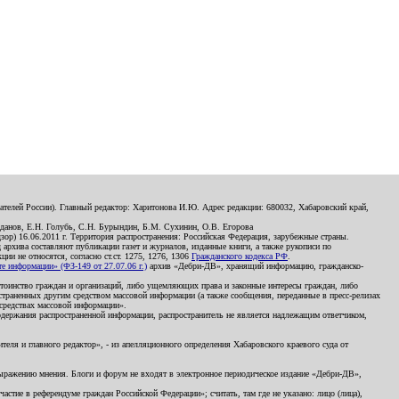
телей России). Главный редактор: Харитонова И.Ю. Адрес редакции: 680032, Хабаровский край,
данов, Е.Н. Голубь, С.Н. Бурындин, Б.М. Сухинин, О.В. Егорова
р) 16.06.2011 г. Территория распространения: Российская Федерация, зарубежные страны.
д архива составляют публикации газет и журналов, изданные книги, а также рукописи по
и не относятся, согласно ст.ст. 1275, 1276, 1306
Гражданского кодекса РФ
.
 информации» (ФЗ-149 от 27.07.06 г.)
архив «Дебри-ДВ», хранящий информацию, гражданско-
остоинство граждан и организаций, либо ущемляющих права и законные интересы граждан, либо
страненных другим средством массовой информации (а также сообщения, переданные в пресс-релизах
 средствах массовой информации».
держания распространенной информации, распространитель не является надлежащим ответчиком,
еля и главного редактор», - из апелляционного определения Хабаровского краевого суда от
 выражению мнения. Блоги и форум не входят в электронное периодическое издание «Дебри-ДВ»,
стие в референдуме граждан Российской Федерации»; считать, там где не указано: лицо (лица),