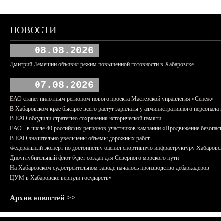
НОВОСТИ
08.08.2026
Дмитрий Демешин объявил режим повышенной готовности в Хабаровске
07.08.2026
ЕАО станет пилотным регионом нового проекта Мастерской управления «Сенеж»
В Хабаровском крае быстрее всего растут зарплаты у административного персонала 
В ЕАО обсудили стратегию сохранения исторической памяти
ЕАО - в числе 40 российских регионов-участников кампании «Продвижение безопас
В ЕАО значительно увеличены объемы дорожных работ
Федеральный эксперт по достоинству оценил спортивную инфраструктуру Хабаровс
Дноуглубительный флот будет создан для Северного морского пути
На Хабаровском судостроительном заводе началось производство дебаркадеров
ЦУМ в Хабаровске вернули государству
Архив новостей >>