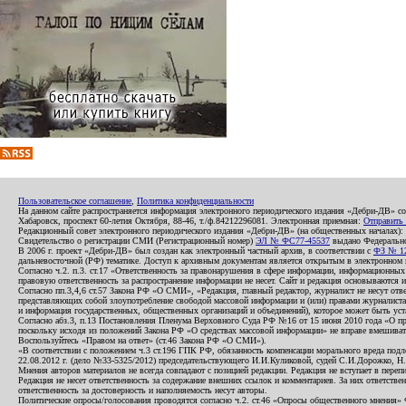
Пользовательское соглашение
,
Политика конфиденциальности
На данном сайте распространяется информация электронного периодического издания «Дебри-ДВ» с
Хабаровск, проспект 60-летия Октября, 88-46, т./ф.84212296081. Электронная приемная:
Отправить
Редакционный совет электронного периодического издания «Дебри-ДВ» (на общественных началах
Свидетельство о регистрации СМИ (Регистрационный номер)
ЭЛ № ФС77-45537
выдано Федеральной
В 2006 г. проект «Дебри-ДВ» был создан как электронный частный архив, в соответствии с
ФЗ № 12
дальневосточной (РФ) тематике. Доступ к архивным документам является открытым в электронном вид
Согласно ч.2. п.3. ст.17 «Ответственность за правонарушения в сфере информации, информационн
правовую ответственность за распространение информации не несет. Сайт и редакция основываются 
Согласно пп.3,4,6 ст.57 Закона РФ «О СМИ», «Редакция, главный редактор, журналист не несут отв
представляющих собой злоупотребление свободой массовой информации и (или) правами журналиста:
и информация государственных, общественных организаций и объединений), которое может быть уста
Согласно абз.3, п.13 Постановления Пленума Верховного Суда РФ №16 от 15 июня 2010 года «О пр
поскольку исходя из положений Закона РФ «О средствах массовой информации» не вправе вмешивать
Воспользуйтесь «Правом на ответ» (ст.46 Закона РФ «О СМИ»).
«В соответствии с положением ч.3 ст.196 ГПК РФ, обязанность компенсации морального вреда подле
22.08.2012 г. (дело №33-5325/2012) председательствующего И.И.Куликовой, судей С.И.Дорожко, Н
Мнения авторов материалов не всегда совпадают с позицией редакции. Редакция не вступает в перепи
Редакция не несет ответственность за содержание внешних ссылок и комментариев. За них ответств
ответственность за достоверность и наполняемость несут авторы.
Политические опросы/голосования проводятся согласно ч.2. ст.46 «Опросы общественного мнения» Фе