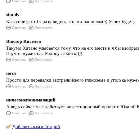
Ответить
Цитировать
simply
Классное фото! Сразу видно, что это наши люди) Успех будет)
Ответить
Цитировать
Виктор Киселёв
Такумо Хатано улыбается тому, что на его месте и я бы изобрази
Научит мужик нас Родину любить!)))
Ответить
Цитировать
петя
Просто для перевалки австралийского глинозема и уголька нуже
Ответить
Цитировать
ничегонепонимающий
А ведь сейчас уже действует инвестиционный проект с Южной К
Ответить
Цитировать
Добавить комментарий