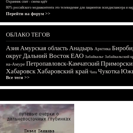
Охранник спит - смена идёт
80% российского медиаконтента это телевидение для пациентов психдиспансера и на
Перейти на форум >>
ОБЛАКО ТЕГОВ
Бироби
Азия
Амурская область
Анадырь
Арктика
округ
Дальний Восток
ЕАО
Забайкалье
Забайкальский к
Приморски
Петропавловск-Камчатский
на-Амуре
Хабаровск
Хабаровский край
Чукотка
Южн
Чита
Все теги >>