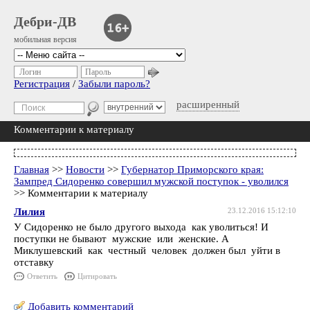
Дебри-ДВ
мобильная версия
Логин
Пароль
Регистрация
/
Забыли пароль?
расширенный
Комментарии к материалу
Главная
>>
Новости
>>
Губернатор Приморского края:
Зампред Сидоренко совершил мужской поступок - уволился
>> Комментарии к материалу
Лилия
23.12.2016 15:12:10
У Сидоренко не было другого выхода как уволиться! И
поступки не бывают мужские или женские. А
Миклушевский как честный человек должен был уйти в
отставку
Ответить
Цитировать
Добавить комментарий