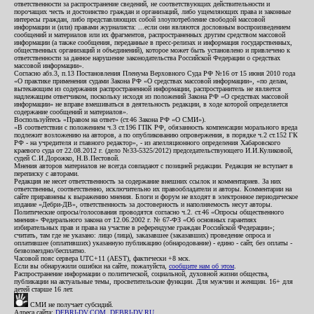
ответственности за распространение сведений, не соответствующих действительности и
порочащих честь и достоинство граждан и организаций, либо ущемляющих права и законные
интересы граждан, либо представляющих собой злоупотребление свободой массовой
информации и (или) правами журналиста: ...если они являются дословным воспроизведением
сообщений и материалов или их фрагментов, распространенных другим средством массовой
информации (а также сообщения, переданные в пресс-релизах и информация государственных,
общественных организаций и объединений), которое может быть установлено и привлечено к
ответственности за данное нарушение законодательства Российской Федерации о средствах
массовой информации».
Согласно абз.3, п.13 Постановления Пленума Верховного Суда РФ №16 от 15 июня 2010 года
«О практике применения судами Закона РФ «О средствах массовой информации», «по делам,
вытекающим из содержания распространенной информации, распространитель не является
надлежащим ответчиком, поскольку исходя из положений Закона РФ «О средствах массовой
информации» не вправе вмешиваться в деятельность редакции, в ходе которой определяется
содержание сообщений и материалов».
Воспользуйтесь «Правом на ответ» (ст.46 Закона РФ «О СМИ»).
«В соответствии с положением ч.3 ст.196 ГПК РФ, обязанность компенсации морального вреда
подлежит возложению на авторов, а по опубликованию опровержения, в порядке ч.2 ст.152 ГК
РФ - на учредителя и главного редактор», - из апелляционного определения Хабаровского
краевого суда от 22.08.2012 г. (дело №33-5325/2012) председательствующего И.И.Куликовой,
судей С.И.Дорожко, Н.В.Пестовой.
Мнения авторов материалов не всегда совпадают с позицией редакции. Редакция не вступает в
переписку с авторами.
Редакция не несет ответственность за содержание внешних ссылок и комментариев. За них
ответственны, соответственно, исключительно их правообладатели и авторы. Комментарии на
сайте приравнены к выражению мнения. Блоги и форум не входят в электронное периодическое
издание «Дебри-ДВ», ответственность за достоверность и наполняемость несут авторы.
Политические опросы/голосования проводятся согласно ч.2. ст.46 «Опросы общественного
мнения» Федерального закона от 12.06.2002 г. № 67-ФЗ «Об основных гарантиях
избирательных прав и права на участие в референдуме граждан Российской Федерации»;
считать, там где не указано: лицо (лица), заказавшее (заказавших) проведение опроса и
оплатившее (оплативших) указанную публикацию (обнародование) - едино - сайт, без оплаты -
безвозмездно/бесплатно.
Часовой пояс сервера UTC+11 (AEST), фактически +8 мск.
Если вы обнаружили ошибки на сайте, пожалуйста,
сообщите нам об этом
.
Распространение информации о политической, социальной, духовной жизни общества,
публикации на актуальные темы, просветительские функции. Для мужчин и женщин. 16+ для
детей старше 16 лет.
СМИ не получает субсидий.
Адреса сайта:
DEBRI-DV.COM
,
DEBRI-DV.RU
.