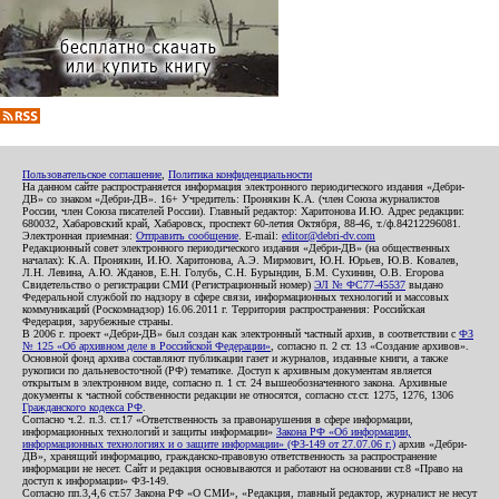
Пользовательское соглашение
,
Политика конфиденциальности
На данном сайте распространяется информация электронного периодического издания «Дебри-
ДВ» со знаком «Дебри-ДВ». 16+ Учредитель: Пронякин К.А. (член Союза журналистов
России, член Союза писателей России). Главный редактор: Харитонова И.Ю. Адрес редакции:
680032, Хабаровский край, Хабаровск, проспект 60-летия Октября, 88-46, т./ф.84212296081.
Электронная приемная:
Отправить сообщение
. E-mail:
editor@debri-dv.com
Редакционный совет электронного периодического издания «Дебри-ДВ» (на общественных
началах): К.А. Пронякин, И.Ю. Харитонова, А.Э. Мирмович, Ю.Н. Юрьев, Ю.В. Ковалев,
Л.Н. Левина, А.Ю. Жданов, Е.Н. Голубь, С.Н. Бурындин, Б.М. Сухинин, О.В. Егорова
Свидетельство о регистрации СМИ (Регистрационный номер)
ЭЛ № ФС77-45537
выдано
Федеральной службой по надзору в сфере связи, информационных технологий и массовых
коммуникаций (Роскомнадзор) 16.06.2011 г. Территория распространения: Российская
Федерация, зарубежные страны.
В 2006 г. проект «Дебри-ДВ» был создан как электронный частный архив, в соответствии с
ФЗ
№ 125 «Об архивном деле в Российской Федерации»
, согласно п. 2 ст. 13 «Создание архивов».
Основной фонд архива составляют публикации газет и журналов, изданные книги, а также
рукописи по дальневосточной (РФ) тематике. Доступ к архивным документам является
открытым в электронном виде, согласно п. 1 ст. 24 вышеобозначенного закона. Архивные
документы к частной собственности редакции не относятся, согласно ст.ст. 1275, 1276, 1306
Гражданского кодекса РФ
.
Согласно ч.2. п.3. ст.17 «Ответственность за правонарушения в сфере информации,
информационных технологий и защиты информации»
Закона РФ «Об информации,
информационных технологиях и о защите информации» (ФЗ-149 от 27.07.06 г.)
архив «Дебри-
ДВ», хранящий информацию, гражданско-правовую ответственность за распространение
информации не несет. Сайт и редакция основываются и работают на основании ст.8 «Право на
доступ к информации» ФЗ-149.
Согласно пп.3,4,6 ст.57 Закона РФ «О СМИ», «Редакция, главный редактор, журналист не несут