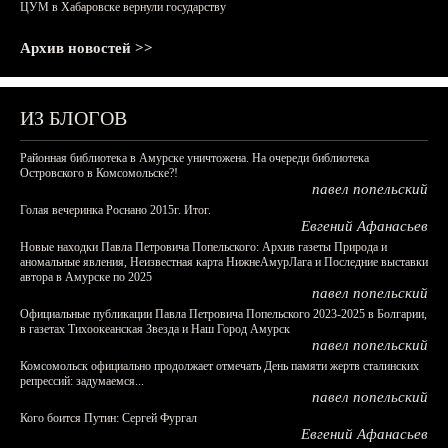
ЦУМ в Хабаровске вернули государству
Архив новостей >>
ИЗ БЛОГОВ
Районная библиотека в Амурске уничтожена. На очереди библиотека
Островского в Комсомольске?!
павел попельский
Голая вечеринка Роснано 2015г. Итог.
Евгений Афанасьев
Новые находки Павла Петровича Попельского: Архив газеты Природа и
аномальные явления, Неизвестная карта НижнеАмурЛага и Последние выставки
автора в Амурске по 2025
павел попельский
Официальные публикации Павла Петровича Попельского 2023-2025 в Болгарии,
в газетах Тихоокеанская Звезда и Наш Город Амурск
павел попельский
Комсомольск официально продолжает отмечать День памяти жертв сталинских
репрессий: задумаемся...
павел попельский
Кого боится Путин: Сергей Фургал
Евгений Афанасьев