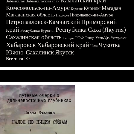
Камчатский край
Забайкалье
Забайкальский край
Комсомольск-на-Амуре
Магадан
Курилы
Корякия
Магаданская область
Николаевск-на-Амуре
Находка
Приморский
Петропавловск-Камчатский
край
Республика Саха (Якутия)
Республика Бурятия
Сахалинская область
ТОФ
Тында
Улан-Удэ
Уссурийск
Сибирь
Хабаровск
Хабаровский край
Чукотка
Чита
Южно-Сахалинск
Якутск
Все теги >>