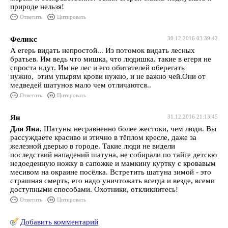
природе нельзя!
Ответить
Цитировать
Феликс
30.12.2016 03:39:42
А егерь видать непростой... Из потомок видать лесных
братьев. Им ведь что мишка, что людишка. такие в егеря не
спроста идут. Им не лес и его обитателей оберегать
нужно, этим упырям крови нужно, и не важно чей.Они от
медведей шатунов мало чем отличаются..
Ответить
Цитировать
Ян
31.12.2016 21:13:45
Для Яна
, Шатуны несравненно более жестоки, чем люди. Вы
рассуждаете красиво и этично в тёплом кресле, даже за
железной дверью в городе. Такие люди не видели
последствий нападений шатуна, не собирали по тайге детскю
недоеденную ножку в сапожке и мамкину куртку с кровавым
месивом на окраине посёлка. Встретить шатуна зимой - это
страшная смерть, его надо уничтожать всегда и везде, всеми
доступными способами. Охотники, откликнитесь!
Ответить
Цитировать
Добавить комментарий