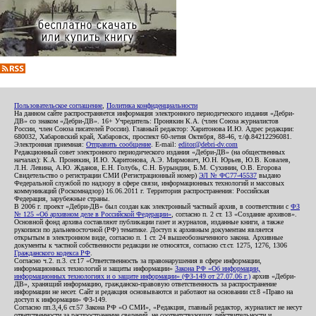
Пользовательское соглашение
,
Политика конфиденциальности
На данном сайте распространяется информация электронного периодического издания «Дебри-
ДВ» со знаком «Дебри-ДВ». 16+ Учредитель: Пронякин К.А. (член Союза журналистов
России, член Союза писателей России). Главный редактор: Харитонова И.Ю. Адрес редакции:
680032, Хабаровский край, Хабаровск, проспект 60-летия Октября, 88-46, т./ф.84212296081.
Электронная приемная:
Отправить сообщение
. E-mail:
editor@debri-dv.com
Редакционный совет электронного периодического издания «Дебри-ДВ» (на общественных
началах): К.А. Пронякин, И.Ю. Харитонова, А.Э. Мирмович, Ю.Н. Юрьев, Ю.В. Ковалев,
Л.Н. Левина, А.Ю. Жданов, Е.Н. Голубь, С.Н. Бурындин, Б.М. Сухинин, О.В. Егорова
Свидетельство о регистрации СМИ (Регистрационный номер)
ЭЛ № ФС77-45537
выдано
Федеральной службой по надзору в сфере связи, информационных технологий и массовых
коммуникаций (Роскомнадзор) 16.06.2011 г. Территория распространения: Российская
Федерация, зарубежные страны.
В 2006 г. проект «Дебри-ДВ» был создан как электронный частный архив, в соответствии с
ФЗ
№ 125 «Об архивном деле в Российской Федерации»
, согласно п. 2 ст. 13 «Создание архивов».
Основной фонд архива составляют публикации газет и журналов, изданные книги, а также
рукописи по дальневосточной (РФ) тематике. Доступ к архивным документам является
открытым в электронном виде, согласно п. 1 ст. 24 вышеобозначенного закона. Архивные
документы к частной собственности редакции не относятся, согласно ст.ст. 1275, 1276, 1306
Гражданского кодекса РФ
.
Согласно ч.2. п.3. ст.17 «Ответственность за правонарушения в сфере информации,
информационных технологий и защиты информации»
Закона РФ «Об информации,
информационных технологиях и о защите информации» (ФЗ-149 от 27.07.06 г.)
архив «Дебри-
ДВ», хранящий информацию, гражданско-правовую ответственность за распространение
информации не несет. Сайт и редакция основываются и работают на основании ст.8 «Право на
доступ к информации» ФЗ-149.
Согласно пп.3,4,6 ст.57 Закона РФ «О СМИ», «Редакция, главный редактор, журналист не несут
ответственности за распространение сведений, не соответствующих действительности и