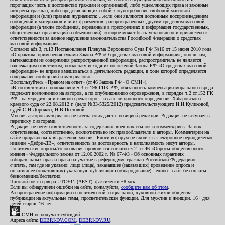
порочащих честь и достоинство граждан и организаций, либо ущемляющих права и законные
интересы граждан, либо представляющих собой злоупотребление свободой массовой
информации и (или) правами журналиста: ...если они являются дословным воспроизведением
сообщений и материалов или их фрагментов, распространенных другим средством массовой
информации (а также сообщения, переданные в пресс-релизах и информация государственных,
общественных организаций и объединений), которое может быть установлено и привлечено к
ответственности за данное нарушение законодательства Российской Федерации о средствах
массовой информации».
Согласно абз.3, п.13 Постановления Пленума Верховного Суда РФ №16 от 15 июня 2010 года
«О практике применения судами Закона РФ «О средствах массовой информации», «по делам,
вытекающим из содержания распространенной информации, распространитель не является
надлежащим ответчиком, поскольку исходя из положений Закона РФ «О средствах массовой
информации» не вправе вмешиваться в деятельность редакции, в ходе которой определяется
содержание сообщений и материалов».
Воспользуйтесь «Правом на ответ» (ст.46 Закона РФ «О СМИ»).
«В соответствии с положением ч.3 ст.196 ГПК РФ, обязанность компенсации морального вреда
подлежит возложению на авторов, а по опубликованию опровержения, в порядке ч.2 ст.152 ГК
РФ - на учредителя и главного редактор», - из апелляционного определения Хабаровского
краевого суда от 22.08.2012 г. (дело №33-5325/2012) председательствующего И.И.Куликовой,
судей С.И.Дорожко, Н.В.Пестовой.
Мнения авторов материалов не всегда совпадают с позицией редакции. Редакция не вступает в
переписку с авторами.
Редакция не несет ответственность за содержание внешних ссылок и комментариев. За них
ответственны, соответственно, исключительно их правообладатели и авторы. Комментарии на
сайте приравнены к выражению мнения. Блоги и форум не входят в электронное периодическое
издание «Дебри-ДВ», ответственность за достоверность и наполняемость несут авторы.
Политические опросы/голосования проводятся согласно ч.2. ст.46 «Опросы общественного
мнения» Федерального закона от 12.06.2002 г. № 67-ФЗ «Об основных гарантиях
избирательных прав и права на участие в референдуме граждан Российской Федерации»;
считать, там где не указано: лицо (лица), заказавшее (заказавших) проведение опроса и
оплатившее (оплативших) указанную публикацию (обнародование) - едино - сайт, без оплаты -
безвозмездно/бесплатно.
Часовой пояс сервера UTC+11 (AEST), фактически +8 мск.
Если вы обнаружили ошибки на сайте, пожалуйста,
сообщите нам об этом
.
Распространение информации о политической, социальной, духовной жизни общества,
публикации на актуальные темы, просветительские функции. Для мужчин и женщин. 16+ для
детей старше 16 лет.
СМИ не получает субсидий.
Адреса сайта:
DEBRI-DV.COM
,
DEBRI-DV.RU
.