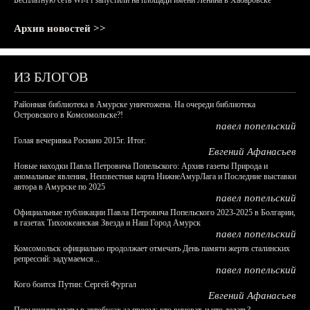
Бесплатную сеть Wi-Fi запустили на площади имени Ленина в Хабаровске
Архив новостей >>
ИЗ БЛОГОВ
Районная библиотека в Амурске уничтожена. На очереди библиотека
Островского в Комсомольске?!
павел попельский
Голая вечеринка Роснано 2015г. Итог.
Евгений Афанасьев
Новые находки Павла Петровича Попельского: Архив газеты Природа и
аномальные явления, Неизвестная карта НижнеАмурЛага и Последние выставки
автора в Амурске по 2025
павел попельский
Официальные публикации Павла Петровича Попельского 2023-2025 в Болгарии,
в газетах Тихоокеанская Звезда и Наш Город Амурск
павел попельский
Комсомольск официально продолжает отмечать День памяти жертв сталинских
репрессий: задумаемся...
павел попельский
Кого боится Путин: Сергей Фургал
Евгений Афанасьев