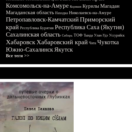
Комсомольск-на-Амуре
Магадан
Курилы
Корякия
Магаданская область
Николаевск-на-Амуре
Находка
Приморский
Петропавловск-Камчатский
край
Республика Саха (Якутия)
Республика Бурятия
Сахалинская область
ТОФ
Тында
Улан-Удэ
Уссурийск
Сибирь
Хабаровск
Хабаровский край
Чукотка
Чита
Южно-Сахалинск
Якутск
Все теги >>