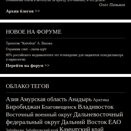
Повышение платы в автобусах за проезд: кто виноват, и что делать?
Олег Паньков
Архив блогов >>
НОВОЕ НА ФОРУМЕ
Трилогия "Китобои" А. Вахова.
Охранник спит - смена идёт
80% российского медиаконтента это телевидение для пациентов психдиспансера
и наркологии.
Перейти на форум >>
ОБЛАКО ТЕГОВ
Азия
Амурская область
Анадырь
Арктика
Биробиджан
Владивосток
Благовещенск
Дальневосточный
Восточный военный округ
федеральный округ
Дальний Восток
ЕАО
Камчатский край
Забайкалье
Забайкальский край