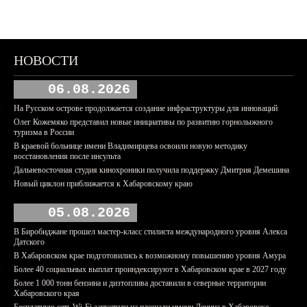
НОВОСТИ
06.08.2026
На Русском острове продолжается создание инфраструктуры для инноваций
Олег Кожемяко представил новые инициативы по развитию горнолыжного
туризма в России
В краевой больнице имени Владимирцева освоили новую методику
восстановления после инсульта
Дальневосточная студия кинохроники получила поддержку Дмитрия Демешина
Новый циклон приближается к Хабаровскому краю
05.08.2026
В Биробиджане прошел мастер-класс стилиста международного уровня Алекса
Датского
В Хабаровском крае подготовились к возможному повышению уровня Амура
Более 40 социальных выплат проиндексируют в Хабаровском крае в 2027 году
Более 1 000 тонн бензина и дизтоплива доставили в северные территории
Хабаровского края