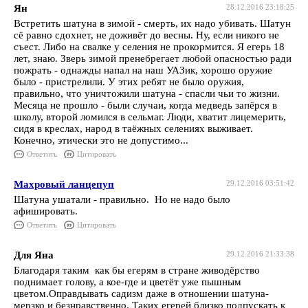
Ян
28.12.2016 23:18:25
Встретить шатуна в зимой - смерть, их надо убивать. Шатун
сё равно сдохнет, не доживёт до весны. Ну, если никого не
съест. Либо на свалке у селения не прокормится. Я егерь 18
лет, знаю. Зверь зимой пренебрегает любой опасностью ради
пожрать - однажды напал на наш УАЗик, хорошо оружие
было - пристрелили. У этих ребят не было оружия,
правильно, что уничтожили шатуна - спасли чьи то жизни.
Месяца не прошло - были случаи, когда медведь запёрся в
школу, второй ломился в сельмаг. Люди, хватит лицемерить,
сидя в креслах, народ в таёжных селениях выживает.
Конечно, этически это не допустимо...
Ответить
Цитировать
Махровый ланцепуп
29.12.2016 03:51:42
Шатуна ушатали - правильно. Но не надо было
афишировать.
Ответить
Цитировать
Для Яна
29.12.2016 21:33:38
Благодаря таким как бы егерям в стране живодёрство
поднимает голову, а кое-где и цветёт уже пышным
цветом.Оправдывать садизм даже в отношении шатуна-
мерзко и безнравственно. Таких егерей близко подпускать к