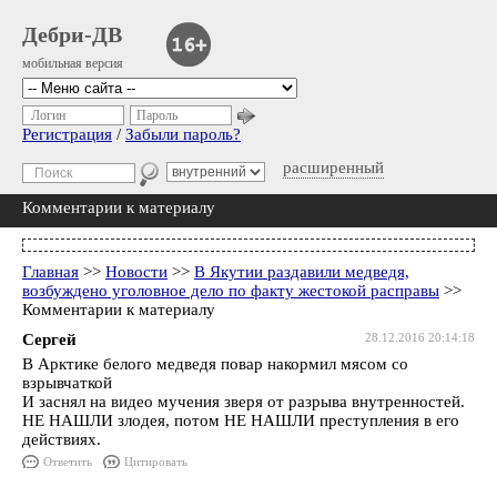
Дебри-ДВ
мобильная версия
Логин
Пароль
Регистрация
/
Забыли пароль?
расширенный
Комментарии к материалу
Главная
>>
Новости
>>
В Якутии раздавили медведя,
возбуждено уголовное дело по факту жестокой расправы
>>
Комментарии к материалу
Сергей
28.12.2016 20:14:18
В Арктике белого медведя повар накормил мясом со
взрывчаткой
И заснял на видео мучения зверя от разрыва внутренностей.
НЕ НАШЛИ злодея, потом НЕ НАШЛИ преступления в его
действиях.
Ответить
Цитировать