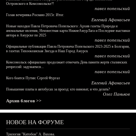
Островского в Комсомольске?!
павел попельский
Голая вечеринка Роснано 2015г. Итог.
Евгений Афанасьев
Новые находки Павла Петровича Попельского: Архив газеты Природа и
аномальные явления, Неизвестная карта НижнеАмурЛага и Последние выставки
автора в Амурске по 2025
павел попельский
Официальные публикации Павла Петровича Попельского 2023-2025 в Болгарии,
в газетах Тихоокеанская Звезда и Наш Город Амурск
павел попельский
Комсомольск официально продолжает отмечать День памяти жертв сталинских
репрессий: задумаемся...
павел попельский
Кого боится Путин: Сергей Фургал
Евгений Афанасьев
Повышение платы в автобусах за проезд: кто виноват, и что делать?
Олег Паньков
Архив блогов >>
НОВОЕ НА ФОРУМЕ
Трилогия "Китобои" А. Вахова.