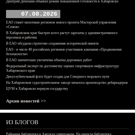
Дмитрий Демешин объявил режим повышенной готовности в Хабаровске
07.08.2026
ЕАО станет пилотным регионом нового проекта Мастерской управления
«Сенеж»
В Хабаровском крае быстрее всего растут зарплаты у административного
персонала и рабочих
В ЕАО обсудили стратегию сохранения исторической памяти
ЕАО - в числе 40 российских регионов-участников кампании «Продвижение
безопасности»
В ЕАО значительно увеличены объемы дорожных работ
Федеральный эксперт по достоинству оценил спортивную инфраструктуру
Хабаровского края
Дноуглубительный флот будет создан для Северного морского пути
На Хабаровском судостроительном заводе началось производство дебаркадеров
ЦУМ в Хабаровске вернули государству
Архив новостей >>
ИЗ БЛОГОВ
Районная библиотека в Амурске уничтожена. На очереди библиотека