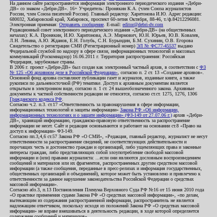
На данном сайте распространяется информация электронного периодического издания «Дебри-
ДВ» со знаком «Дебри-ДВ». 16+ Учредитель: Пронякин К.А. (член Союза журналистов
России, член Союза писателей России). Главный редактор: Харитонова И.Ю. Адрес редакции:
680032, Хабаровский край, Хабаровск, проспект 60-летия Октября, 88-46, т./ф.84212296081.
Электронная приемная:
Отправить сообщение
. E-mail:
editor@debri-dv.com
Редакционный совет электронного периодического издания «Дебри-ДВ» (на общественных
началах): К.А. Пронякин, И.Ю. Харитонова, А.Э. Мирмович, Ю.Н. Юрьев, Ю.В. Ковалев,
Л.Н. Левина, А.Ю. Жданов, Е.Н. Голубь, С.Н. Бурындин, Б.М. Сухинин, О.В. Егорова
Свидетельство о регистрации СМИ (Регистрационный номер)
ЭЛ № ФС77-45537
выдано
Федеральной службой по надзору в сфере связи, информационных технологий и массовых
коммуникаций (Роскомнадзор) 16.06.2011 г. Территория распространения: Российская
Федерация, зарубежные страны.
В 2006 г. проект «Дебри-ДВ» был создан как электронный частный архив, в соответствии с
ФЗ
№ 125 «Об архивном деле в Российской Федерации»
, согласно п. 2 ст. 13 «Создание архивов».
Основной фонд архива составляют публикации газет и журналов, изданные книги, а также
рукописи по дальневосточной (РФ) тематике. Доступ к архивным документам является
открытым в электронном виде, согласно п. 1 ст. 24 вышеобозначенного закона. Архивные
документы к частной собственности редакции не относятся, согласно ст.ст. 1275, 1276, 1306
Гражданского кодекса РФ
.
Согласно ч.2. п.3. ст.17 «Ответственность за правонарушения в сфере информации,
информационных технологий и защиты информации»
Закона РФ «Об информации,
информационных технологиях и о защите информации» (ФЗ-149 от 27.07.06 г.)
архив «Дебри-
ДВ», хранящий информацию, гражданско-правовую ответственность за распространение
информации не несет. Сайт и редакция основываются и работают на основании ст.8 «Право на
доступ к информации» ФЗ-149.
Согласно пп.3,4,6 ст.57 Закона РФ «О СМИ», «Редакция, главный редактор, журналист не несут
ответственности за распространение сведений, не соответствующих действительности и
порочащих честь и достоинство граждан и организаций, либо ущемляющих права и законные
интересы граждан, либо представляющих собой злоупотребление свободой массовой
информации и (или) правами журналиста: ...если они являются дословным воспроизведением
сообщений и материалов или их фрагментов, распространенных другим средством массовой
информации (а также сообщения, переданные в пресс-релизах и информация государственных,
общественных организаций и объединений), которое может быть установлено и привлечено к
ответственности за данное нарушение законодательства Российской Федерации о средствах
массовой информации».
Согласно абз.3, п.13 Постановления Пленума Верховного Суда РФ №16 от 15 июня 2010 года
«О практике применения судами Закона РФ «О средствах массовой информации», «по делам,
вытекающим из содержания распространенной информации, распространитель не является
надлежащим ответчиком, поскольку исходя из положений Закона РФ «О средствах массовой
информации» не вправе вмешиваться в деятельность редакции, в ходе которой определяется
содержание сообщений и материалов».