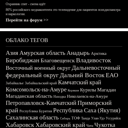
Охранник спит - смена идёт
80% российского медиаконтента это телевидение для пациентов психдиспансера
и наркологии.
Перейти на форум >>
ОБЛАКО ТЕГОВ
Азия
Амурская область
Анадырь
Арктика
Биробиджан
Владивосток
Благовещенск
Дальневосточный
Восточный военный округ
федеральный округ
Дальний Восток
ЕАО
Камчатский край
Забайкалье
Забайкальский край
Комсомольск-на-Амуре
Магадан
Курилы
Корякия
Магаданская область
Николаевск-на-Амуре
Находка
Приморский
Петропавловск-Камчатский
край
Республика Саха (Якутия)
Республика Бурятия
Сахалинская область
ТОФ
Тында
Улан-Удэ
Уссурийск
Сибирь
Хабаровск
Хабаровский край
Чукотка
Чита