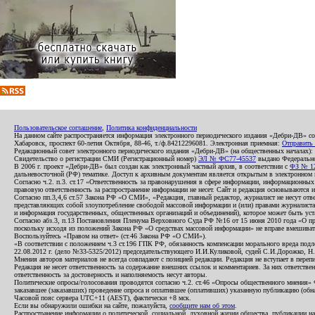
Пользовательское соглашение
,
Политика конфиденциальности
На данном сайте распространяется информация электронного периодического издания «Дебри-ДВ» с
Хабаровск, проспект 60-летия Октября, 88-46, т./ф.84212296081. Электронная приемная:
Отправить
Редакционный совет электронного периодического издания «Дебри-ДВ» (на общественных началах
Свидетельство о регистрации СМИ (Регистрационный номер)
ЭЛ № ФС77-45537
выдано Федеральной
В 2006 г. проект «Дебри-ДВ» был создан как электронный частный архив, в соответствии с
ФЗ № 12
дальневосточной (РФ) тематике. Доступ к архивным документам является открытым в электронном вид
Согласно ч.2. п.3. ст.17 «Ответственность за правонарушения в сфере информации, информационн
правовую ответственность за распространение информации не несет. Сайт и редакция основываются 
Согласно пп.3,4,6 ст.57 Закона РФ «О СМИ», «Редакция, главный редактор, журналист не несут отв
представляющих собой злоупотребление свободой массовой информации и (или) правами журналиста:
и информация государственных, общественных организаций и объединений), которое может быть уста
Согласно абз.3, п.13 Постановления Пленума Верховного Суда РФ №16 от 15 июня 2010 года «О пр
поскольку исходя из положений Закона РФ «О средствах массовой информации» не вправе вмешивать
Воспользуйтесь «Правом на ответ» (ст.46 Закона РФ «О СМИ»).
«В соответствии с положением ч.3 ст.196 ГПК РФ, обязанность компенсации морального вреда подле
22.08.2012 г. (дело №33-5325/2012) председательствующего И.И.Куликовой, судей С.И.Дорожко, Н
Мнения авторов материалов не всегда совпадают с позицией редакции. Редакция не вступает в перепи
Редакция не несет ответственность за содержание внешних ссылок и комментариев. За них ответств
ответственность за достоверность и наполняемость несут авторы.
Политические опросы/голосования проводятся согласно ч.2. ст.46 «Опросы общественного мнения» Фе
заказавшее (заказавших) проведение опроса и оплатившее (оплативших) указанную публикацию (обнаро
Часовой пояс сервера UTC+11 (AEST), фактически +8 мск.
Если вы обнаружили ошибки на сайте, пожалуйста,
сообщите нам об этом
.
Распространение информации о политической, социальной, духовной жизни общества, публикации на