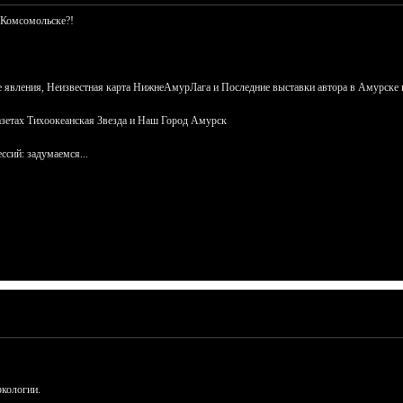
 Комсомольске?!
 явления, Неизвестная карта НижнеАмурЛага и Последние выставки автора в Амурске 
азетах Тихоокеанская Звезда и Наш Город Амурск
сий: задумаемся...
ркологии.