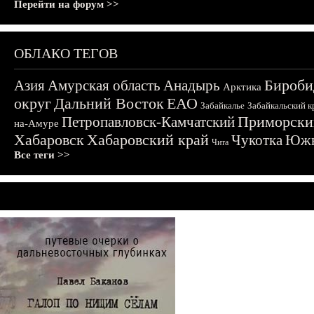
Перейти на форум >>
ОБЛАКО ТЕГОВ
Бироби
Азия
Амурская область
Анадырь
Арктика
округ
Дальний Восток
ЕАО
Забайкалье
Забайкальский к
Приморски
Петропавловск-Камчатский
на-Амуре
Хабаровск
Хабаровский край
Чукотка
Южн
Чита
Все теги >>