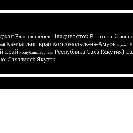
джан
Владивосток
Благовещенск
Восточный воен
Камчатский край
Комсомольск-на-Амуре
К
рай
Корякия
й край
Республика Саха (Якутия)
Са
Республика Бурятия
о-Сахалинск
Якутск