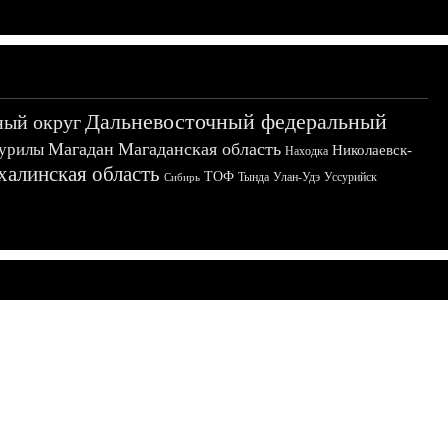
Дальневосточный федеральный
ный округ
Магадан
Магаданская область
урилы
Николаевск-
Находка
халинская область
ТОФ
Тында
Улан-Удэ
Уссурийск
Сибирь