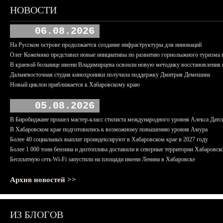
НОВОСТИ
06.08.2026
На Русском острове продолжается создание инфраструктуры для инноваций
Олег Кожемяко представил новые инициативы по развитию горнолыжного туризма 
В краевой больнице имени Владимирцева освоили новую методику восстановления п
Дальневосточная студия кинохроники получила поддержку Дмитрия Демешина
Новый циклон приближается к Хабаровскому краю
05.08.2026
В Биробиджане прошел мастер-класс стилиста международного уровня Алекса Датс
В Хабаровском крае подготовились к возможному повышению уровня Амура
Более 40 социальных выплат проиндексируют в Хабаровском крае в 2027 году
Более 1 000 тонн бензина и дизтоплива доставили в северные территории Хабаровск
Бесплатную сеть Wi-Fi запустили на площади имени Ленина в Хабаровске
Архив новостей >>
ИЗ БЛОГОВ