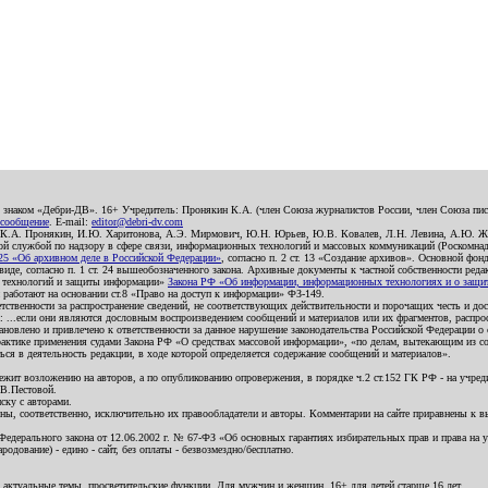
о знаком «Дебри-ДВ». 16+ Учредитель: Пронякин К.А. (член Союза журналистов России, член Союза писа
 сообщение
. E-mail:
editor@debri-dv.com
): К.А. Пронякин, И.Ю. Харитонова, А.Э. Мирмович, Ю.Н. Юрьев, Ю.В. Ковалев, Л.Н. Левина, А.Ю. Ж
 службой по надзору в сфере связи, информационных технологий и массовых коммуникаций (Роскомнадзо
5 «Об архивном деле в Российской Федерации»
, согласно п. 2 ст. 13 «Создание архивов». Основной фон
е, согласно п. 1 ст. 24 вышеобозначенного закона. Архивные документы к частной собственности редакци
ых технологий и защиты информации»
Закона РФ «Об информации, информационных технологиях и о защите
и работают на основании ст.8 «Право на доступ к информации» ФЗ-149.
етственности за распространение сведений, не соответствующих действительности и порочащих честь и д
 ...если они являются дословным воспроизведением сообщений и материалов или их фрагментов, распро
новлено и привлечено к ответственности за данное нарушение законодательства Российской Федерации о
актике применения судами Закона РФ «О средствах массовой информации», «по делам, вытекающим из со
ся в деятельность редакции, в ходе которой определяется содержание сообщений и материалов».
жит возложению на авторов, а по опубликованию опровержения, в порядке ч.2 ст.152 ГК РФ - на учредит
.В.Пестовой.
ску с авторами.
енны, соответственно, исключительно их правообладатели и авторы. Комментарии на сайте приравнены к
дерального закона от 12.06.2002 г. № 67-ФЗ «Об основных гарантиях избирательных прав и права на уча
дование) - едино - сайт, без оплаты - безвозмездно/бесплатно.
 актуальные темы, просветительские функции. Для мужчин и женщин. 16+ для детей старше 16 лет.