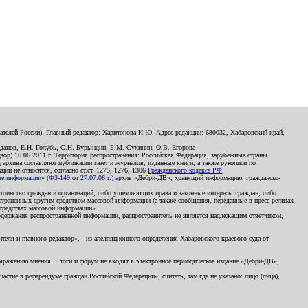
телей России). Главный редактор: Харитонова И.Ю. Адрес редакции: 680032, Хабаровский край,
данов, Е.Н. Голубь, С.Н. Бурындин, Б.М. Сухинин, О.В. Егорова
р) 16.06.2011 г. Территория распространения: Российская Федерация, зарубежные страны.
д архива составляют публикации газет и журналов, изданные книги, а также рукописи по
и не относятся, согласно ст.ст. 1275, 1276, 1306
Гражданского кодекса РФ
.
 информации» (ФЗ-149 от 27.07.06 г.)
архив «Дебри-ДВ», хранящий информацию, гражданско-
остоинство граждан и организаций, либо ущемляющих права и законные интересы граждан, либо
страненных другим средством массовой информации (а также сообщения, переданные в пресс-релизах
 средствах массовой информации».
держания распространенной информации, распространитель не является надлежащим ответчиком,
еля и главного редактор», - из апелляционного определения Хабаровского краевого суда от
 выражению мнения. Блоги и форум не входят в электронное периодическое издание «Дебри-ДВ»,
стие в референдуме граждан Российской Федерации»; считать, там где не указано: лицо (лица),