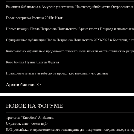
Районная библиотека в Амурске уничтожена. На очереди библиотека Островского в
Голая вечеринка Роснано 2015г. Итог.
Новые находки Павла Петровича Попельского: Архив газеты Природа и аномальные
Официальные публикации Павла Петровича Попельского 2023-2025 в Болгарии, в г
Комсомольск официально продолжает отмечать День памяти жертв сталинских репрес
Кого боится Путин: Сергей Фургал
Повышение платы в автобусах за проезд: кто виноват, и что делать?
Архив блогов >>
НОВОЕ НА ФОРУМЕ
Трилогия "Китобои" А. Вахова.
Охранник спит - смена идёт
80% российского медиаконтента это телевидение для пациентов психдиспансера и на