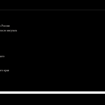
в России
осле инсульта
кого
ого края