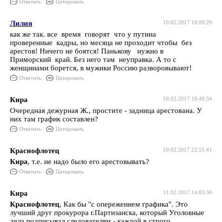
Ответить
Цитировать
Лилия
10.02.2017 18:09:29
как же так. все время говорят что у путина
проверенные кадры, но месяца не проходит чтобы без
арестов! Ничего не боятся! Панькову нужно в
Приморский край. Без него там неуправка. А то с
женщинами борется, в мужики Россию разворовывают!
Ответить
Цитировать
Кира
10.02.2017 18:49:34
Очередная дежурная Ж., простите - задница арестована. У
них там график составлен?
Ответить
Цитировать
Краснофлотец
10.02.2017 22:51:41
Кира
, т.е. не надо было его арестовывать?
Ответить
Цитировать
Кира
11.02.2017 14:03:30
Краснофлотец
, Как бы "с опережением графика". Это
лучший друг прокурора г.Партизанска, который Уголовные
дела подписывал следователям - каждой в строго