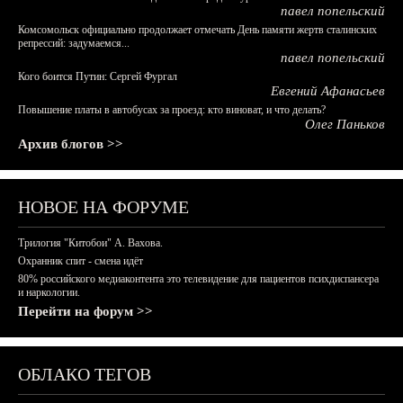
павел попельский
Комсомольск официально продолжает отмечать День памяти жертв сталинских
репрессий: задумаемся...
павел попельский
Кого боится Путин: Сергей Фургал
Евгений Афанасьев
Повышение платы в автобусах за проезд: кто виноват, и что делать?
Олег Паньков
Архив блогов >>
НОВОЕ НА ФОРУМЕ
Трилогия "Китобои" А. Вахова.
Охранник спит - смена идёт
80% российского медиаконтента это телевидение для пациентов психдиспансера
и наркологии.
Перейти на форум >>
ОБЛАКО ТЕГОВ