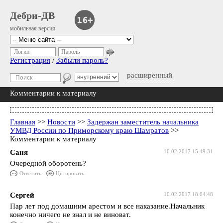
Дебри-ДВ
мобильная версия
Логин
Пароль
Регистрация
/
Забыли пароль?
расширенный
Комментарии к материалу
Главная
>>
Новости
>>
Задержан заместитель начальника
УМВД России по Приморскому краю Шамратов
>>
Комментарии к материалу
Саня
10.02.2017 15:49:31
Очередной оборотень?
Ответить
Цитировать
Сергей
10.02.2017 18:04:48
Пар лет под домашним арестом и все наказание.Начальник
конечно ничего не знал и не виноват.