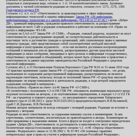
открытым в электронном виде, согласно п. 1 ст. 24 вышеобозначенного закона. Архивные
документы к частной собственности редакции не относятся, согласно ст.ст. 1275, 1276, 1306
Гражданского кодекса РФ
.
Согласно ч.2. п.3. ст.17 «Ответственность за правонарушения в сфере информации,
информационных технологий и защиты информации»
Закона РФ «Об информации,
информационных технологиях и о защите информации» (ФЗ-149 от 27.07.06 г.)
архив «Дебри-
ДВ», хранящий информацию, гражданско-правовую ответственность за распространение
информации не несет. Сайт и редакция основываются и работают на основании ст.8 «Право на
доступ к информации» ФЗ-149.
Согласно пп.3,4,6 ст.57 Закона РФ «О СМИ», «Редакция, главный редактор, журналист не несут
ответственности за распространение сведений, не соответствующих действительности и
порочащих честь и достоинство граждан и организаций, либо ущемляющих права и законные
интересы граждан, либо представляющих собой злоупотребление свободой массовой
информации и (или) правами журналиста: ...если они являются дословным воспроизведением
сообщений и материалов или их фрагментов, распространенных другим средством массовой
информации (а также сообщения, переданные в пресс-релизах и информация государственных,
общественных организаций и объединений), которое может быть установлено и привлечено к
ответственности за данное нарушение законодательства Российской Федерации о средствах
массовой информации».
Согласно абз.3, п.13 Постановления Пленума Верховного Суда РФ №16 от 15 июня 2010 года
«О практике применения судами Закона РФ «О средствах массовой информации», «по делам,
вытекающим из содержания распространенной информации, распространитель не является
надлежащим ответчиком, поскольку исходя из положений Закона РФ «О средствах массовой
информации» не вправе вмешиваться в деятельность редакции, в ходе которой определяется
содержание сообщений и материалов».
Воспользуйтесь «Правом на ответ» (ст.46 Закона РФ «О СМИ»).
«В соответствии с положением ч.3 ст.196 ГПК РФ, обязанность компенсации морального вреда
подлежит возложению на авторов, а по опубликованию опровержения, в порядке ч.2 ст.152 ГК
РФ - на учредителя и главного редактор», - из апелляционного определения Хабаровского
краевого суда от 22.08.2012 г. (дело №33-5325/2012) председательствующего И.И.Куликовой,
судей С.И.Дорожко, Н.В.Пестовой.
Мнения авторов материалов не всегда совпадают с позицией редакции. Редакция не вступает в
переписку с авторами.
Редакция не несет ответственность за содержание внешних ссылок и комментариев. За них
ответственны, соответственно, исключительно их правообладатели и авторы. Комментарии на
сайте приравнены к выражению мнения. Блоги и форум не входят в электронное периодическое
издание «Дебри-ДВ», ответственность за достоверность и наполняемость несут авторы.
Политические опросы/голосования проводятся согласно ч.2. ст.46 «Опросы общественного
мнения» Федерального закона от 12.06.2002 г. № 67-ФЗ «Об основных гарантиях
избирательных прав и права на участие в референдуме граждан Российской Федерации»;