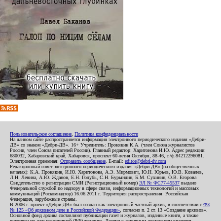
Пользовательское соглашение
,
Политика конфиденциальности
На данном сайте распространяется информация электронного периодического издания «Дебри-
ДВ» со знаком «Дебри-ДВ». 16+ Учредитель: Пронякин К.А. (член Союза журналистов
России, член Союза писателей России). Главный редактор: Харитонова И.Ю. Адрес редакции:
680032, Хабаровский край, Хабаровск, проспект 60-летия Октября, 88-46, т./ф.84212296081.
Электронная приемная:
Отправить сообщение
. E-mail:
editor@debri-dv.com
Редакционный совет электронного периодического издания «Дебри-ДВ» (на общественных
началах): К.А. Пронякин, И.Ю. Харитонова, А.Э. Мирмович, Ю.Н. Юрьев, Ю.В. Ковалев,
Л.Н. Левина, А.Ю. Жданов, Е.Н. Голубь, С.Н. Бурындин, Б.М. Сухинин, О.В. Егорова
Свидетельство о регистрации СМИ (Регистрационный номер)
ЭЛ № ФС77-45537
выдано
Федеральной службой по надзору в сфере связи, информационных технологий и массовых
коммуникаций (Роскомнадзор) 16.06.2011 г. Территория распространения: Российская
Федерация, зарубежные страны.
В 2006 г. проект «Дебри-ДВ» был создан как электронный частный архив, в соответствии с
ФЗ
№ 125 «Об архивном деле в Российской Федерации»
, согласно п. 2 ст. 13 «Создание архивов».
Основной фонд архива составляют публикации газет и журналов, изданные книги, а также
рукописи по дальневосточной (РФ) тематике. Доступ к архивным документам является