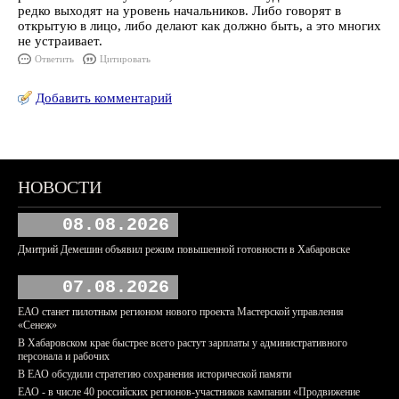
редко выходят на уровень начальников. Либо говорят в
открытую в лицо, либо делают как должно быть, а это многих
не устраивает.
Ответить
Цитировать
Добавить комментарий
НОВОСТИ
08.08.2026
Дмитрий Демешин объявил режим повышенной готовности в Хабаровске
07.08.2026
ЕАО станет пилотным регионом нового проекта Мастерской управления
«Сенеж»
В Хабаровском крае быстрее всего растут зарплаты у административного
персонала и рабочих
В ЕАО обсудили стратегию сохранения исторической памяти
ЕАО - в числе 40 российских регионов-участников кампании «Продвижение