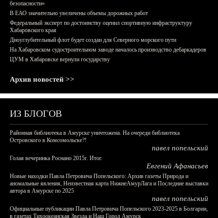
безопасности»
В ЕАО значительно увеличены объемы дорожных работ
Федеральный эксперт по достоинству оценил спортивную инфраструктуру
Хабаровского края
Дноуглубительный флот будет создан для Северного морского пути
На Хабаровском судостроительном заводе началось производство дебаркадеров
ЦУМ в Хабаровске вернули государству
Архив новостей >>
ИЗ БЛОГОВ
Районная библиотека в Амурске уничтожена. На очереди библиотека
Островского в Комсомольске?!
павел попельский
Голая вечеринка Роснано 2015г. Итог.
Евгений Афанасьев
Новые находки Павла Петровича Попельского: Архив газеты Природа и
аномальные явления, Неизвестная карта НижнеАмурЛага и Последние выставки
автора в Амурске по 2025
павел попельский
Официальные публикации Павла Петровича Попельского 2023-2025 в Болгарии,
в газетах Тихоокеанская Звезда и Наш Город Амурск