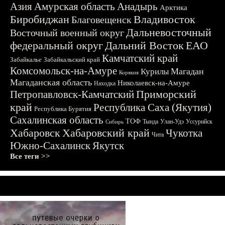
Азия
Амурская область
Анадырь
Арктика
Биробиджан
Владивосток
Благовещенск
Дальневосточный
Восточный военный округ
федеральный округ
Дальний Восток
ЕАО
Камчатский край
Забайкалье
Забайкальский край
Комсомольск-на-Амуре
Магадан
Курилы
Корякия
Магаданская область
Николаевск-на-Амуре
Находка
Приморский
Петропавловск-Камчатский
край
Республика Саха (Якутия)
Республика Бурятия
Сахалинская область
ТОФ
Тында
Улан-Удэ
Уссурийск
Сибирь
Хабаровск
Хабаровский край
Чукотка
Чита
Южно-Сахалинск
Якутск
Все теги >>