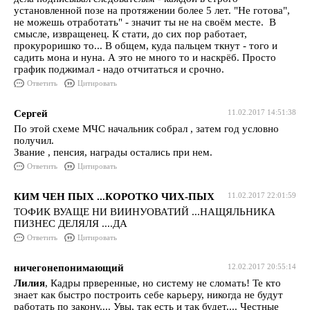
установленной позе на протяжении более 5 лет. "Не готова",
не можешь отработать" - значит ты не на своём месте. В
смысле, извращенец. К стати, до сих пор работает,
прокуроришко то... В общем, куда пальцем ткнут - того и
садить мона и нуна. А это не много то и наскрёб. Просто
график поджимал - надо отчитаться и срочно.
Ответить
Цитировать
Сергей
11.02.2017 14:51:38
По этой схеме МЧС начальник собрал , затем год условно
получил.
Звание , пенсия, награды остались при нем.
Ответить
Цитировать
КИМ ЧЕН ПЫХ ...КОРОТКО ЧИХ-ПЫХ
11.02.2017 22:01:59
ТОФИК ВУАЩЕ НИ ВИИНУОВАТИЙ ...НАЩЯЛЬНИКА
ПИЗНЕС ДЕЛЯЛЯ ....ДА
Ответить
Цитировать
ничегонепонимающий
12.02.2017 20:55:14
Лилия
, Кадры прверенные, но систему не сломать! Те кто
знает как быстро построить себе карьеру, никогда не будут
работать по закону.... Увы, так есть и так будет.... Честные