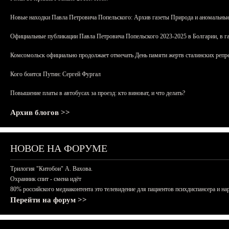
Новые находки Павла Петровича Попельского: Архив газеты Природа и аномальные
Официальные публикации Павла Петровича Попельского 2023-2025 в Болгарии, в г
Комсомольск официально продолжает отмечать День памяти жертв сталинских репрес
Кого боится Путин: Сергей Фургал
Повышение платы в автобусах за проезд: кто виноват, и что делать?
Архив блогов >>
НОВОЕ НА ФОРУМЕ
Трилогия "Китобои" А. Вахова.
Охранник спит - смена идёт
80% российского медиаконтента это телевидение для пациентов психдиспансера и на
Перейти на форум >>