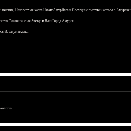
 явления, Неизвестная карта НижнеАмурЛага и Последние выставки автора в Амурске 
азетах Тихоокеанская Звезда и Наш Город Амурск
сий: задумаемся...
ркологии.