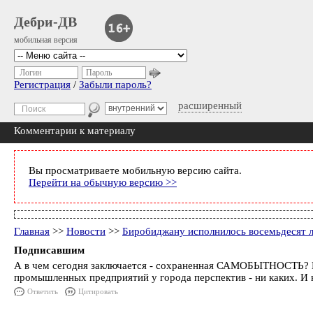
Дебри-ДВ
мобильная версия
Логин
Пароль
Регистрация
/
Забыли пароль?
расширенный
Комментарии к материалу
Вы просматриваете мобильную версию сайта.
Перейти на обычную версию >>
Главная
>>
Новости
>>
Биробиджану исполнилось восемьдесят 
Подписавшим
А в чем сегодня заключается - сохраненная САМОБЫТНОСТЬ? В к
промышленных предприятий у города перспектив - ни каких. И н
Ответить
Цитировать