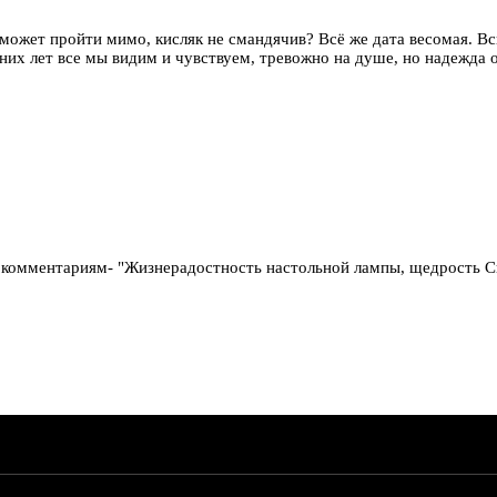
ожет пройти мимо, кисляк не смандячив? Всё же дата весомая. Всп
их лет все мы видим и чувствуем, тревожно на душе, но надежда ос
я по комментариям- "Жизнерадостность настольной лампы, щедрость