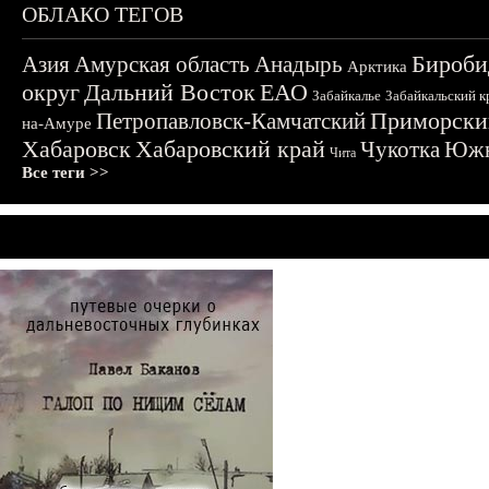
ОБЛАКО ТЕГОВ
Бироби
Азия
Амурская область
Анадырь
Арктика
округ
Дальний Восток
ЕАО
Забайкалье
Забайкальский к
Приморски
Петропавловск-Камчатский
на-Амуре
Хабаровск
Хабаровский край
Чукотка
Южн
Чита
Все теги >>