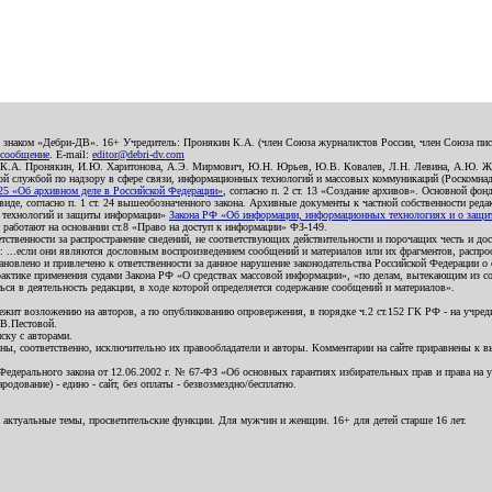
о знаком «Дебри-ДВ». 16+ Учредитель: Пронякин К.А. (член Союза журналистов России, член Союза писа
 сообщение
. E-mail:
editor@debri-dv.com
): К.А. Пронякин, И.Ю. Харитонова, А.Э. Мирмович, Ю.Н. Юрьев, Ю.В. Ковалев, Л.Н. Левина, А.Ю. Ж
 службой по надзору в сфере связи, информационных технологий и массовых коммуникаций (Роскомнадзо
5 «Об архивном деле в Российской Федерации»
, согласно п. 2 ст. 13 «Создание архивов». Основной фон
е, согласно п. 1 ст. 24 вышеобозначенного закона. Архивные документы к частной собственности редакци
ых технологий и защиты информации»
Закона РФ «Об информации, информационных технологиях и о защите
и работают на основании ст.8 «Право на доступ к информации» ФЗ-149.
етственности за распространение сведений, не соответствующих действительности и порочащих честь и д
 ...если они являются дословным воспроизведением сообщений и материалов или их фрагментов, распро
новлено и привлечено к ответственности за данное нарушение законодательства Российской Федерации о
актике применения судами Закона РФ «О средствах массовой информации», «по делам, вытекающим из со
ся в деятельность редакции, в ходе которой определяется содержание сообщений и материалов».
жит возложению на авторов, а по опубликованию опровержения, в порядке ч.2 ст.152 ГК РФ - на учредит
.В.Пестовой.
ску с авторами.
енны, соответственно, исключительно их правообладатели и авторы. Комментарии на сайте приравнены к
дерального закона от 12.06.2002 г. № 67-ФЗ «Об основных гарантиях избирательных прав и права на уча
дование) - едино - сайт, без оплаты - безвозмездно/бесплатно.
 актуальные темы, просветительские функции. Для мужчин и женщин. 16+ для детей старше 16 лет.