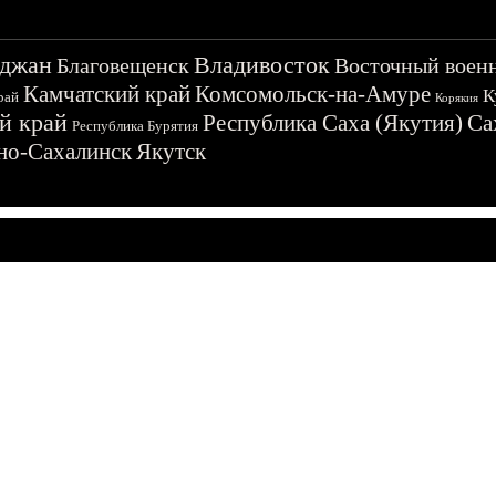
джан
Владивосток
Благовещенск
Восточный воен
Камчатский край
Комсомольск-на-Амуре
К
рай
Корякия
й край
Республика Саха (Якутия)
Са
Республика Бурятия
о-Сахалинск
Якутск