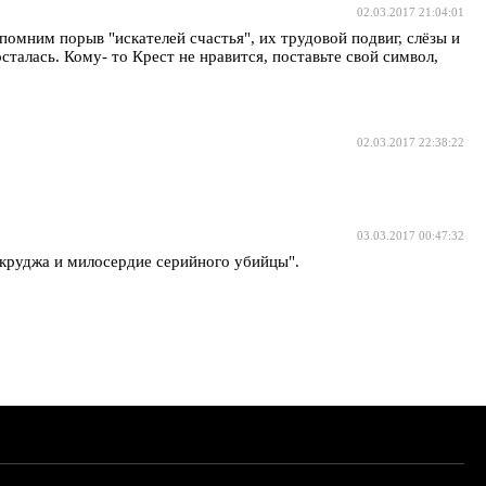
02.03.2017 21:04:01
омним порыв "искателей счастья", их трудовой подвиг, слёзы и
талась. Кому- то Крест не нравится, поставьте свой символ,
02.03.2017 22:38:22
03.03.2017 00:47:32
 Скруджа и милосердие серийного убийцы".