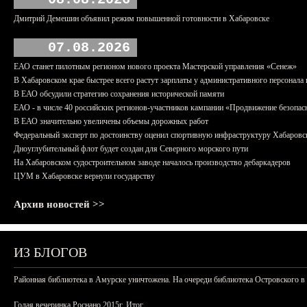
Дмитрий Демешин объявил режим повышенной готовности в Хабаровске
07.08.2026
ЕАО станет пилотным регионом нового проекта Мастерской управления «Сенеж»
В Хабаровском крае быстрее всего растут зарплаты у административного персонала 
В ЕАО обсудили стратегию сохранения исторической памяти
ЕАО - в числе 40 российских регионов-участников кампании «Продвижение безопас
В ЕАО значительно увеличены объемы дорожных работ
Федеральный эксперт по достоинству оценил спортивную инфраструктуру Хабаровс
Дноуглубительный флот будет создан для Северного морского пути
На Хабаровском судостроительном заводе началось производство дебаркадеров
ЦУМ в Хабаровске вернули государству
Архив новостей >>
ИЗ БЛОГОВ
Районная библиотека в Амурске уничтожена. На очереди библиотека Островского в
Голая вечеринка Роснано 2015г. Итог.