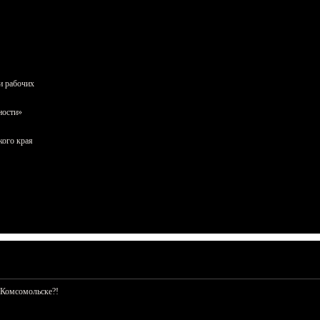
и рабочих
ности»
кого края
 Комсомольске?!