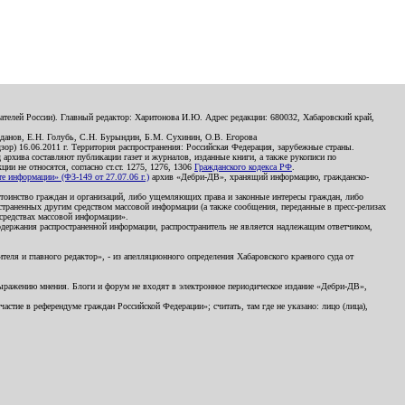
телей России). Главный редактор: Харитонова И.Ю. Адрес редакции: 680032, Хабаровский край,
данов, Е.Н. Голубь, С.Н. Бурындин, Б.М. Сухинин, О.В. Егорова
р) 16.06.2011 г. Территория распространения: Российская Федерация, зарубежные страны.
д архива составляют публикации газет и журналов, изданные книги, а также рукописи по
и не относятся, согласно ст.ст. 1275, 1276, 1306
Гражданского кодекса РФ
.
 информации» (ФЗ-149 от 27.07.06 г.)
архив «Дебри-ДВ», хранящий информацию, гражданско-
остоинство граждан и организаций, либо ущемляющих права и законные интересы граждан, либо
страненных другим средством массовой информации (а также сообщения, переданные в пресс-релизах
 средствах массовой информации».
держания распространенной информации, распространитель не является надлежащим ответчиком,
еля и главного редактор», - из апелляционного определения Хабаровского краевого суда от
 выражению мнения. Блоги и форум не входят в электронное периодическое издание «Дебри-ДВ»,
стие в референдуме граждан Российской Федерации»; считать, там где не указано: лицо (лица),