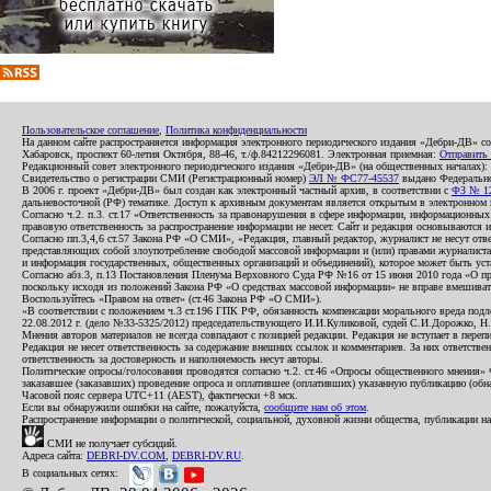
Пользовательское соглашение
,
Политика конфиденциальности
На данном сайте распространяется информация электронного периодического издания «Дебри-ДВ» с
Хабаровск, проспект 60-летия Октября, 88-46, т./ф.84212296081. Электронная приемная:
Отправить
Редакционный совет электронного периодического издания «Дебри-ДВ» (на общественных началах
Свидетельство о регистрации СМИ (Регистрационный номер)
ЭЛ № ФС77-45537
выдано Федеральной
В 2006 г. проект «Дебри-ДВ» был создан как электронный частный архив, в соответствии с
ФЗ № 12
дальневосточной (РФ) тематике. Доступ к архивным документам является открытым в электронном вид
Согласно ч.2. п.3. ст.17 «Ответственность за правонарушения в сфере информации, информационн
правовую ответственность за распространение информации не несет. Сайт и редакция основываются 
Согласно пп.3,4,6 ст.57 Закона РФ «О СМИ», «Редакция, главный редактор, журналист не несут отв
представляющих собой злоупотребление свободой массовой информации и (или) правами журналиста:
и информация государственных, общественных организаций и объединений), которое может быть уста
Согласно абз.3, п.13 Постановления Пленума Верховного Суда РФ №16 от 15 июня 2010 года «О пр
поскольку исходя из положений Закона РФ «О средствах массовой информации» не вправе вмешивать
Воспользуйтесь «Правом на ответ» (ст.46 Закона РФ «О СМИ»).
«В соответствии с положением ч.3 ст.196 ГПК РФ, обязанность компенсации морального вреда подле
22.08.2012 г. (дело №33-5325/2012) председательствующего И.И.Куликовой, судей С.И.Дорожко, Н
Мнения авторов материалов не всегда совпадают с позицией редакции. Редакция не вступает в перепи
Редакция не несет ответственность за содержание внешних ссылок и комментариев. За них ответств
ответственность за достоверность и наполняемость несут авторы.
Политические опросы/голосования проводятся согласно ч.2. ст.46 «Опросы общественного мнения» Фе
заказавшее (заказавших) проведение опроса и оплатившее (оплативших) указанную публикацию (обнаро
Часовой пояс сервера UTC+11 (AEST), фактически +8 мск.
Если вы обнаружили ошибки на сайте, пожалуйста,
сообщите нам об этом
.
Распространение информации о политической, социальной, духовной жизни общества, публикации на
СМИ не получает субсидий.
Адреса сайта:
DEBRI-DV.COM
,
DEBRI-DV.RU
.
В социальных сетях: