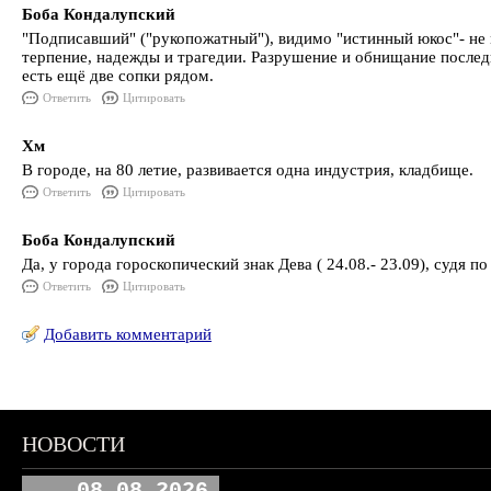
Боба Кондалупский
"Подписавший" ("рукопожатный"), видимо "истинный юкос"- не м
терпение, надежды и трагедии. Разрушение и обнищание последн
есть ещё две сопки рядом.
Ответить
Цитировать
Хм
В городе, на 80 летие, развивается одна индустрия, кладбище.
Ответить
Цитировать
Боба Кондалупский
Да, у города гороскопический знак Дева ( 24.08.- 23.09), суд
Ответить
Цитировать
Добавить комментарий
НОВОСТИ
08.08.2026