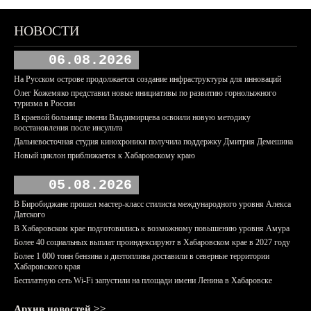
НОВОСТИ
06.08.2026
На Русском острове продолжается создание инфраструктуры для инноваций
Олег Кожемяко представил новые инициативы по развитию горнолыжного
туризма в России
В краевой больнице имени Владимирцева освоили новую методику
восстановления после инсульта
Дальневосточная студия кинохроники получила поддержку Дмитрия Демешина
Новый циклон приближается к Хабаровскому краю
05.08.2026
В Биробиджане прошел мастер-класс стилиста международного уровня Алекса
Датского
В Хабаровском крае подготовились к возможному повышению уровня Амура
Более 40 социальных выплат проиндексируют в Хабаровском крае в 2027 году
Более 1 000 тонн бензина и дизтоплива доставили в северные территории
Хабаровского края
Бесплатную сеть Wi-Fi запустили на площади имени Ленина в Хабаровске
Архив новостей >>