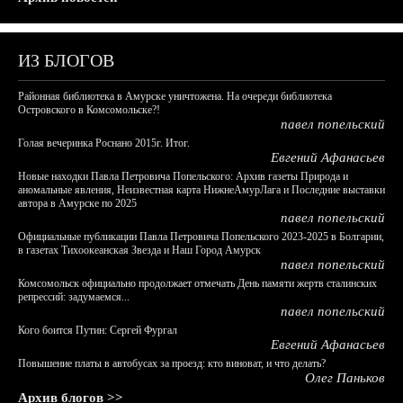
ИЗ БЛОГОВ
Районная библиотека в Амурске уничтожена. На очереди библиотека
Островского в Комсомольске?!
павел попельский
Голая вечеринка Роснано 2015г. Итог.
Евгений Афанасьев
Новые находки Павла Петровича Попельского: Архив газеты Природа и
аномальные явления, Неизвестная карта НижнеАмурЛага и Последние выставки
автора в Амурске по 2025
павел попельский
Официальные публикации Павла Петровича Попельского 2023-2025 в Болгарии,
в газетах Тихоокеанская Звезда и Наш Город Амурск
павел попельский
Комсомольск официально продолжает отмечать День памяти жертв сталинских
репрессий: задумаемся...
павел попельский
Кого боится Путин: Сергей Фургал
Евгений Афанасьев
Повышение платы в автобусах за проезд: кто виноват, и что делать?
Олег Паньков
Архив блогов >>