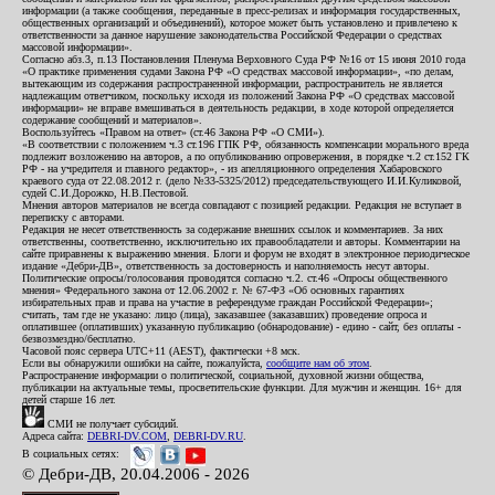
информации (а также сообщения, переданные в пресс-релизах и информация государственных,
общественных организаций и объединений), которое может быть установлено и привлечено к
ответственности за данное нарушение законодательства Российской Федерации о средствах
массовой информации».
Согласно абз.3, п.13 Постановления Пленума Верховного Суда РФ №16 от 15 июня 2010 года
«О практике применения судами Закона РФ «О средствах массовой информации», «по делам,
вытекающим из содержания распространенной информации, распространитель не является
надлежащим ответчиком, поскольку исходя из положений Закона РФ «О средствах массовой
информации» не вправе вмешиваться в деятельность редакции, в ходе которой определяется
содержание сообщений и материалов».
Воспользуйтесь «Правом на ответ» (ст.46 Закона РФ «О СМИ»).
«В соответствии с положением ч.3 ст.196 ГПК РФ, обязанность компенсации морального вреда
подлежит возложению на авторов, а по опубликованию опровержения, в порядке ч.2 ст.152 ГК
РФ - на учредителя и главного редактор», - из апелляционного определения Хабаровского
краевого суда от 22.08.2012 г. (дело №33-5325/2012) председательствующего И.И.Куликовой,
судей С.И.Дорожко, Н.В.Пестовой.
Мнения авторов материалов не всегда совпадают с позицией редакции. Редакция не вступает в
переписку с авторами.
Редакция не несет ответственность за содержание внешних ссылок и комментариев. За них
ответственны, соответственно, исключительно их правообладатели и авторы. Комментарии на
сайте приравнены к выражению мнения. Блоги и форум не входят в электронное периодическое
издание «Дебри-ДВ», ответственность за достоверность и наполняемость несут авторы.
Политические опросы/голосования проводятся согласно ч.2. ст.46 «Опросы общественного
мнения» Федерального закона от 12.06.2002 г. № 67-ФЗ «Об основных гарантиях
избирательных прав и права на участие в референдуме граждан Российской Федерации»;
считать, там где не указано: лицо (лица), заказавшее (заказавших) проведение опроса и
оплатившее (оплативших) указанную публикацию (обнародование) - едино - сайт, без оплаты -
безвозмездно/бесплатно.
Часовой пояс сервера UTC+11 (AEST), фактически +8 мск.
Если вы обнаружили ошибки на сайте, пожалуйста,
сообщите нам об этом
.
Распространение информации о политической, социальной, духовной жизни общества,
публикации на актуальные темы, просветительские функции. Для мужчин и женщин. 16+ для
детей старше 16 лет.
СМИ не получает субсидий.
Адреса сайта:
DEBRI-DV.COM
,
DEBRI-DV.RU
.
В социальных сетях:
© Дебри-ДВ, 20.04.2006 - 2026