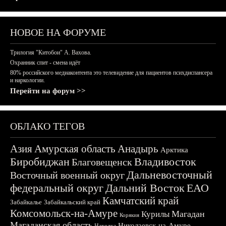
НОВОЕ НА ФОРУМЕ
Трилогия "Китобои" А. Вахова.
Охранник спит - смена идёт
80% российского медиаконтента это телевидение для пациентов психдиспансера
и наркологии.
Перейти на форум >>
ОБЛАКО ТЕГОВ
Азия
Амурская область
Анадырь
Арктика
Биробиджан
Владивосток
Благовещенск
Дальневосточный
Восточный военный округ
федеральный округ
Дальний Восток
ЕАО
Камчатский край
Забайкалье
Забайкальский край
Комсомольск-на-Амуре
Магадан
Курилы
Корякия
Магаданская область
Николаевск-на-Амуре