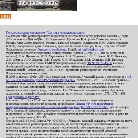
Пользовательское соглашение
,
Политика конфиденциальности
На данном сайте распространяется информация электронного периодического издания «Дебри-
ДВ» со знаком «Дебри-ДВ». 16+ Учредитель: Пронякин К.А. (член Союза журналистов
России, член Союза писателей России). Главный редактор: Харитонова И.Ю. Адрес редакции:
680032, Хабаровский край, Хабаровск, проспект 60-летия Октября, 88-46, т./ф.84212296081.
Электронная приемная:
Отправить сообщение
. E-mail:
editor@debri-dv.com
Редакционный совет электронного периодического издания «Дебри-ДВ» (на общественных
началах): К.А. Пронякин, И.Ю. Харитонова, А.Э. Мирмович, Ю.Н. Юрьев, Ю.В. Ковалев,
Л.Н. Левина, А.Ю. Жданов, Е.Н. Голубь, С.Н. Бурындин, Б.М. Сухинин, О.В. Егорова
Свидетельство о регистрации СМИ (Регистрационный номер)
ЭЛ № ФС77-45537
выдано
Федеральной службой по надзору в сфере связи, информационных технологий и массовых
коммуникаций (Роскомнадзор) 16.06.2011 г. Территория распространения: Российская
Федерация, зарубежные страны.
В 2006 г. проект «Дебри-ДВ» был создан как электронный частный архив, в соответствии с
ФЗ
№ 125 «Об архивном деле в Российской Федерации»
, согласно п. 2 ст. 13 «Создание архивов».
Основной фонд архива составляют публикации газет и журналов, изданные книги, а также
рукописи по дальневосточной (РФ) тематике. Доступ к архивным документам является
открытым в электронном виде, согласно п. 1 ст. 24 вышеобозначенного закона. Архивные
документы к частной собственности редакции не относятся, согласно ст.ст. 1275, 1276, 1306
Гражданского кодекса РФ
.
Согласно ч.2. п.3. ст.17 «Ответственность за правонарушения в сфере информации,
информационных технологий и защиты информации»
Закона РФ «Об информации,
информационных технологиях и о защите информации» (ФЗ-149 от 27.07.06 г.)
архив «Дебри-
ДВ», хранящий информацию, гражданско-правовую ответственность за распространение
информации не несет. Сайт и редакция основываются и работают на основании ст.8 «Право на
доступ к информации» ФЗ-149.
Согласно пп.3,4,6 ст.57 Закона РФ «О СМИ», «Редакция, главный редактор, журналист не несут
ответственности за распространение сведений, не соответствующих действительности и
порочащих честь и достоинство граждан и организаций, либо ущемляющих права и законные
интересы граждан, либо представляющих собой злоупотребление свободой массовой
информации и (или) правами журналиста: ...если они являются дословным воспроизведением
сообщений и материалов или их фрагментов, распространенных другим средством массовой