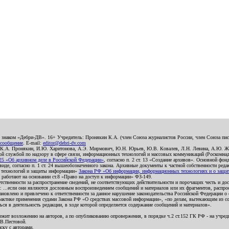
о знаком «Дебри-ДВ». 16+ Учредитель: Пронякин К.А. (член Союза журналистов России, член Союза писа
 сообщение
. E-mail:
editor@debri-dv.com
): К.А. Пронякин, И.Ю. Харитонова, А.Э. Мирмович, Ю.Н. Юрьев, Ю.В. Ковалев, Л.Н. Левина, А.Ю. Ж
 службой по надзору в сфере связи, информационных технологий и массовых коммуникаций (Роскомнадзо
5 «Об архивном деле в Российской Федерации»
, согласно п. 2 ст. 13 «Создание архивов». Основной фон
е, согласно п. 1 ст. 24 вышеобозначенного закона. Архивные документы к частной собственности редакци
ых технологий и защиты информации»
Закона РФ «Об информации, информационных технологиях и о защите
и работают на основании ст.8 «Право на доступ к информации» ФЗ-149.
етственности за распространение сведений, не соответствующих действительности и порочащих честь и д
 ...если они являются дословным воспроизведением сообщений и материалов или их фрагментов, распро
новлено и привлечено к ответственности за данное нарушение законодательства Российской Федерации о
актике применения судами Закона РФ «О средствах массовой информации», «по делам, вытекающим из со
ся в деятельность редакции, в ходе которой определяется содержание сообщений и материалов».
жит возложению на авторов, а по опубликованию опровержения, в порядке ч.2 ст.152 ГК РФ - на учредит
.В.Пестовой.
ску с авторами.