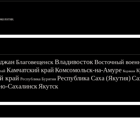
ркологии.
джан
Владивосток
Благовещенск
Восточный воен
Камчатский край
Комсомольск-на-Амуре
К
рай
Корякия
й край
Республика Саха (Якутия)
Са
Республика Бурятия
о-Сахалинск
Якутск