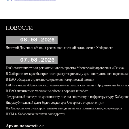
НОВОСТИ
08.08.2026
Дмитрий Демешин объявил режим повышенной готовности в Хабаровске
07.08.2026
ЕАО станет пилотным регионом нового проекта Мастерской управления «Сенеж»
В Хабаровском крае быстрее всего растут зарплаты у административного персонала 
В ЕАО обсудили стратегию сохранения исторической памяти
ЕАО - в числе 40 российских регионов-участников кампании «Продвижение безопас
В ЕАО значительно увеличены объемы дорожных работ
Федеральный эксперт по достоинству оценил спортивную инфраструктуру Хабаровс
Дноуглубительный флот будет создан для Северного морского пути
На Хабаровском судостроительном заводе началось производство дебаркадеров
ЦУМ в Хабаровске вернули государству
Архив новостей >>