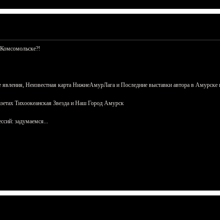
 Комсомольске?!
 явления, Неизвестная карта НижнеАмурЛага и Последние выставки автора в Амурске 
азетах Тихоокеанская Звезда и Наш Город Амурск
сий: задумаемся...