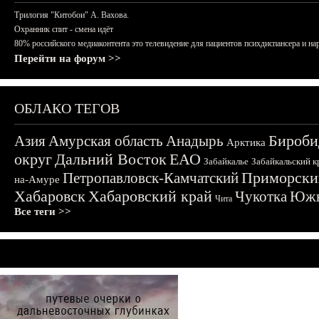
Трилогия "Китобои" А. Вахова.
Охранник спит - смена идёт
80% российского медиаконтента это телевидение для пациентов психдиспансера и на
Перейти на форум >>
ОБЛАКО ТЕГОВ
Бироби
Азия
Амурская область
Анадырь
Арктика
округ
Дальний Восток
ЕАО
Забайкалье
Забайкальский к
Приморски
Петропавловск-Камчатский
на-Амуре
Хабаровск
Хабаровский край
Чукотка
Южн
Чита
Все теги >>