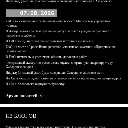
Дмитрий Демешин объявил режим повышенной готовности в Хабаровске
07.08.2026
ЕАО станет пилотным регионом нового проекта Мастерской управления
«Сенеж»
В Хабаровском крае быстрее всего растут зарплаты у административного
персонала и рабочих
В ЕАО обсудили стратегию сохранения исторической памяти
ЕАО - в числе 40 российских регионов-участников кампании «Продвижение
безопасности»
В ЕАО значительно увеличены объемы дорожных работ
Федеральный эксперт по достоинству оценил спортивную инфраструктуру
Хабаровского края
Дноуглубительный флот будет создан для Северного морского пути
На Хабаровском судостроительном заводе началось производство дебаркадеров
ЦУМ в Хабаровске вернули государству
Архив новостей >>
ИЗ БЛОГОВ
Районная библиотека в Амурске уничтожена. На очереди библиотека