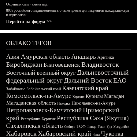
Охранник спит - смена идёт
80% российского медиаконтента это телевидение для пациентов психдиспансера
и наркологии.
Перейти на форум >>
ОБЛАКО ТЕГОВ
Азия
Амурская область
Анадырь
Арктика
Биробиджан
Владивосток
Благовещенск
Дальневосточный
Восточный военный округ
федеральный округ
Дальний Восток
ЕАО
Камчатский край
Забайкалье
Забайкальский край
Комсомольск-на-Амуре
Магадан
Курилы
Корякия
Магаданская область
Николаевск-на-Амуре
Находка
Приморский
Петропавловск-Камчатский
край
Республика Саха (Якутия)
Республика Бурятия
Сахалинская область
ТОФ
Тында
Улан-Удэ
Уссурийск
Сибирь
Хабаровск
Хабаровский край
Чукотка
Чита