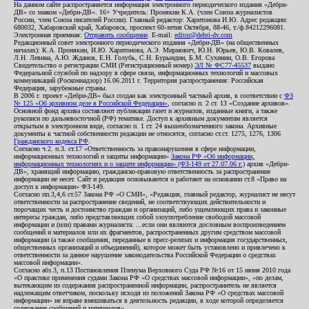
На данном сайте распространяется информация электронного периодического издания «Дебри-
ДВ» со знаком «Дебри-ДВ». 16+ Учредитель: Пронякин К.А. (член Союза журналистов
России, член Союза писателей России). Главный редактор: Харитонова И.Ю. Адрес редакции:
680032, Хабаровский край, Хабаровск, проспект 60-летия Октября, 88-46, т./ф.84212296081.
Электронная приемная:
Отправить сообщение
. E-mail:
editor@debri-dv.com
Редакционный совет электронного периодического издания «Дебри-ДВ» (на общественных
началах): К.А. Пронякин, И.Ю. Харитонова, А.Э. Мирмович, Ю.Н. Юрьев, Ю.В. Ковалев,
Л.Н. Левина, А.Ю. Жданов, Е.Н. Голубь, С.Н. Бурындин, Б.М. Сухинин, О.В. Егорова
Свидетельство о регистрации СМИ (Регистрационный номер)
ЭЛ № ФС77-45537
выдано
Федеральной службой по надзору в сфере связи, информационных технологий и массовых
коммуникаций (Роскомнадзор) 16.06.2011 г. Территория распространения: Российская
Федерация, зарубежные страны.
В 2006 г. проект «Дебри-ДВ» был создан как электронный частный архив, в соответствии с
ФЗ
№ 125 «Об архивном деле в Российской Федерации»
, согласно п. 2 ст. 13 «Создание архивов».
Основной фонд архива составляют публикации газет и журналов, изданные книги, а также
рукописи по дальневосточной (РФ) тематике. Доступ к архивным документам является
открытым в электронном виде, согласно п. 1 ст. 24 вышеобозначенного закона. Архивные
документы к частной собственности редакции не относятся, согласно ст.ст. 1275, 1276, 1306
Гражданского кодекса РФ
.
Согласно ч.2. п.3. ст.17 «Ответственность за правонарушения в сфере информации,
информационных технологий и защиты информации»
Закона РФ «Об информации,
информационных технологиях и о защите информации» (ФЗ-149 от 27.07.06 г.)
архив «Дебри-
ДВ», хранящий информацию, гражданско-правовую ответственность за распространение
информации не несет. Сайт и редакция основываются и работают на основании ст.8 «Право на
доступ к информации» ФЗ-149.
Согласно пп.3,4,6 ст.57 Закона РФ «О СМИ», «Редакция, главный редактор, журналист не несут
ответственности за распространение сведений, не соответствующих действительности и
порочащих честь и достоинство граждан и организаций, либо ущемляющих права и законные
интересы граждан, либо представляющих собой злоупотребление свободой массовой
информации и (или) правами журналиста: ...если они являются дословным воспроизведением
сообщений и материалов или их фрагментов, распространенных другим средством массовой
информации (а также сообщения, переданные в пресс-релизах и информация государственных,
общественных организаций и объединений), которое может быть установлено и привлечено к
ответственности за данное нарушение законодательства Российской Федерации о средствах
массовой информации».
Согласно абз.3, п.13 Постановления Пленума Верховного Суда РФ №16 от 15 июня 2010 года
«О практике применения судами Закона РФ «О средствах массовой информации», «по делам,
вытекающим из содержания распространенной информации, распространитель не является
надлежащим ответчиком, поскольку исходя из положений Закона РФ «О средствах массовой
информации» не вправе вмешиваться в деятельность редакции, в ходе которой определяется
содержание сообщений и материалов».