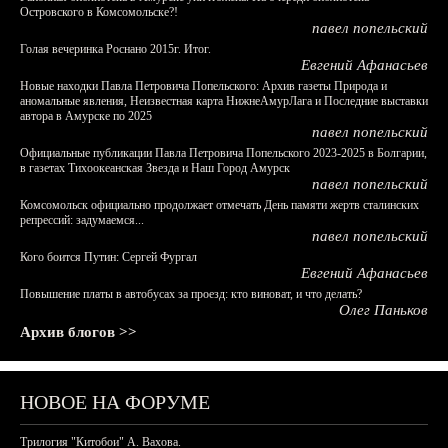
Островского в Комсомольске?!
павел попельский
Голая вечеринка Роснано 2015г. Итог.
Евгений Афанасьев
Новые находки Павла Петровича Попельского: Архив газеты Природа и
аномальные явления, Неизвестная карта НижнеАмурЛага и Последние выставки
автора в Амурске по 2025
павел попельский
Официальные публикации Павла Петровича Попельского 2023-2025 в Болгарии,
в газетах Тихоокеанская Звезда и Наш Город Амурск
павел попельский
Комсомольск официально продолжает отмечать День памяти жертв сталинских
репрессий: задумаемся...
павел попельский
Кого боится Путин: Сергей Фургал
Евгений Афанасьев
Повышение платы в автобусах за проезд: кто виноват, и что делать?
Олег Паньков
Архив блогов >>
НОВОЕ НА ФОРУМЕ
Трилогия "Китобои" А. Вахова.