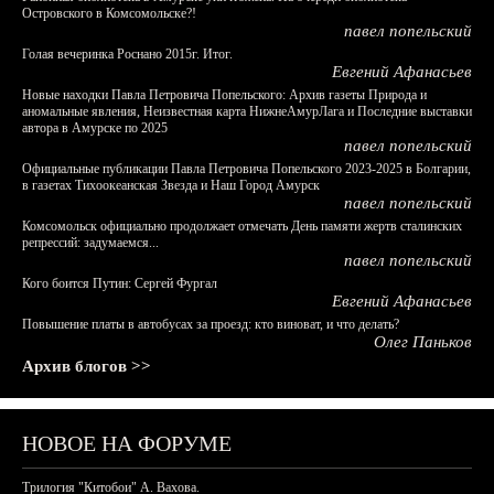
Островского в Комсомольске?!
павел попельский
Голая вечеринка Роснано 2015г. Итог.
Евгений Афанасьев
Новые находки Павла Петровича Попельского: Архив газеты Природа и
аномальные явления, Неизвестная карта НижнеАмурЛага и Последние выставки
автора в Амурске по 2025
павел попельский
Официальные публикации Павла Петровича Попельского 2023-2025 в Болгарии,
в газетах Тихоокеанская Звезда и Наш Город Амурск
павел попельский
Комсомольск официально продолжает отмечать День памяти жертв сталинских
репрессий: задумаемся...
павел попельский
Кого боится Путин: Сергей Фургал
Евгений Афанасьев
Повышение платы в автобусах за проезд: кто виноват, и что делать?
Олег Паньков
Архив блогов >>
НОВОЕ НА ФОРУМЕ
Трилогия "Китобои" А. Вахова.