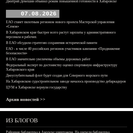
Дмитрий Демешин объявил режим повышенной готовности в Хабаровске
07.08.2026
ЕАО станет пилотным регионом нового проекта Мастерской управления
«Сенеж»
В Хабаровском крае быстрее всего растут зарплаты у административного
персонала и рабочих
В ЕАО обсудили стратегию сохранения исторической памяти
ЕАО - в числе 40 российских регионов-участников кампании «Продвижение
безопасности»
В ЕАО значительно увеличены объемы дорожных работ
Федеральный эксперт по достоинству оценил спортивную инфраструктуру
Хабаровского края
Дноуглубительный флот будет создан для Северного морского пути
На Хабаровском судостроительном заводе началось производство дебаркадеров
ЦУМ в Хабаровске вернули государству
Архив новостей >>
ИЗ БЛОГОВ
Районная библиотека в Амурске уничтожена. На очереди библиотека