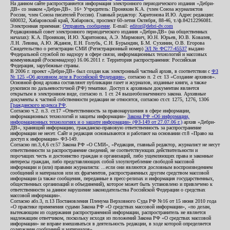
На данном сайте распространяется информация электронного периодического издания «Дебри-
ДВ» со знаком «Дебри-ДВ». 16+ Учредитель: Пронякин К.А. (член Союза журналистов
России, член Союза писателей России). Главный редактор: Харитонова И.Ю. Адрес редакции:
680032, Хабаровский край, Хабаровск, проспект 60-летия Октября, 88-46, т./ф.84212296081.
Электронная приемная:
Отправить сообщение
. E-mail:
editor@debri-dv.com
Редакционный совет электронного периодического издания «Дебри-ДВ» (на общественных
началах): К.А. Пронякин, И.Ю. Харитонова, А.Э. Мирмович, Ю.Н. Юрьев, Ю.В. Ковалев,
Л.Н. Левина, А.Ю. Жданов, Е.Н. Голубь, С.Н. Бурындин, Б.М. Сухинин, О.В. Егорова
Свидетельство о регистрации СМИ (Регистрационный номер)
ЭЛ № ФС77-45537
выдано
Федеральной службой по надзору в сфере связи, информационных технологий и массовых
коммуникаций (Роскомнадзор) 16.06.2011 г. Территория распространения: Российская
Федерация, зарубежные страны.
В 2006 г. проект «Дебри-ДВ» был создан как электронный частный архив, в соответствии с
ФЗ
№ 125 «Об архивном деле в Российской Федерации»
, согласно п. 2 ст. 13 «Создание архивов».
Основной фонд архива составляют публикации газет и журналов, изданные книги, а также
рукописи по дальневосточной (РФ) тематике. Доступ к архивным документам является
открытым в электронном виде, согласно п. 1 ст. 24 вышеобозначенного закона. Архивные
документы к частной собственности редакции не относятся, согласно ст.ст. 1275, 1276, 1306
Гражданского кодекса РФ
.
Согласно ч.2. п.3. ст.17 «Ответственность за правонарушения в сфере информации,
информационных технологий и защиты информации»
Закона РФ «Об информации,
информационных технологиях и о защите информации» (ФЗ-149 от 27.07.06 г.)
архив «Дебри-
ДВ», хранящий информацию, гражданско-правовую ответственность за распространение
информации не несет. Сайт и редакция основываются и работают на основании ст.8 «Право на
доступ к информации» ФЗ-149.
Согласно пп.3,4,6 ст.57 Закона РФ «О СМИ», «Редакция, главный редактор, журналист не несут
ответственности за распространение сведений, не соответствующих действительности и
порочащих честь и достоинство граждан и организаций, либо ущемляющих права и законные
интересы граждан, либо представляющих собой злоупотребление свободой массовой
информации и (или) правами журналиста: ...если они являются дословным воспроизведением
сообщений и материалов или их фрагментов, распространенных другим средством массовой
информации (а также сообщения, переданные в пресс-релизах и информация государственных,
общественных организаций и объединений), которое может быть установлено и привлечено к
ответственности за данное нарушение законодательства Российской Федерации о средствах
массовой информации».
Согласно абз.3, п.13 Постановления Пленума Верховного Суда РФ №16 от 15 июня 2010 года
«О практике применения судами Закона РФ «О средствах массовой информации», «по делам,
вытекающим из содержания распространенной информации, распространитель не является
надлежащим ответчиком, поскольку исходя из положений Закона РФ «О средствах массовой
информации» не вправе вмешиваться в деятельность редакции, в ходе которой определяется
содержание сообщений и материалов».