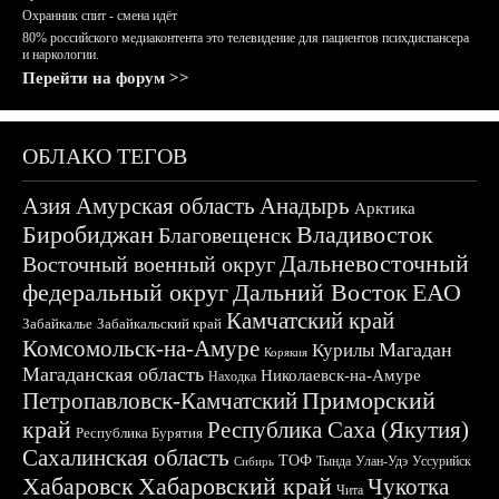
Охранник спит - смена идёт
80% российского медиаконтента это телевидение для пациентов психдиспансера
и наркологии.
Перейти на форум >>
ОБЛАКО ТЕГОВ
Азия
Амурская область
Анадырь
Арктика
Биробиджан
Владивосток
Благовещенск
Дальневосточный
Восточный военный округ
федеральный округ
Дальний Восток
ЕАО
Камчатский край
Забайкалье
Забайкальский край
Комсомольск-на-Амуре
Магадан
Курилы
Корякия
Магаданская область
Николаевск-на-Амуре
Находка
Приморский
Петропавловск-Камчатский
край
Республика Саха (Якутия)
Республика Бурятия
Сахалинская область
ТОФ
Тында
Улан-Удэ
Уссурийск
Сибирь
Хабаровск
Хабаровский край
Чукотка
Чита