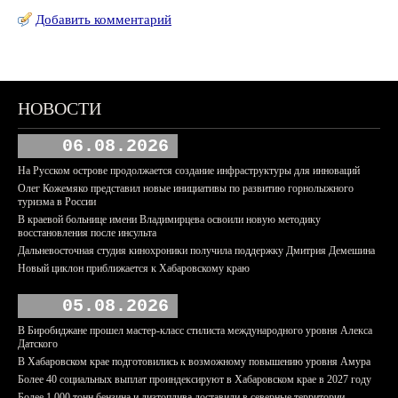
Добавить комментарий
НОВОСТИ
06.08.2026
На Русском острове продолжается создание инфраструктуры для инноваций
Олег Кожемяко представил новые инициативы по развитию горнолыжного
туризма в России
В краевой больнице имени Владимирцева освоили новую методику
восстановления после инсульта
Дальневосточная студия кинохроники получила поддержку Дмитрия Демешина
Новый циклон приближается к Хабаровскому краю
05.08.2026
В Биробиджане прошел мастер-класс стилиста международного уровня Алекса
Датского
В Хабаровском крае подготовились к возможному повышению уровня Амура
Более 40 социальных выплат проиндексируют в Хабаровском крае в 2027 году
Более 1 000 тонн бензина и дизтоплива доставили в северные территории