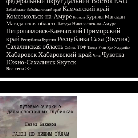
федеральный округ
Дальний Восток
ЕАО
Камчатский край
Забайкалье
Забайкальский край
Комсомольск-на-Амуре
Магадан
Курилы
Корякия
Магаданская область
Николаевск-на-Амуре
Находка
Приморский
Петропавловск-Камчатский
край
Республика Саха (Якутия)
Республика Бурятия
Сахалинская область
ТОФ
Тында
Улан-Удэ
Уссурийск
Сибирь
Хабаровск
Хабаровский край
Чукотка
Чита
Южно-Сахалинск
Якутск
Все теги >>