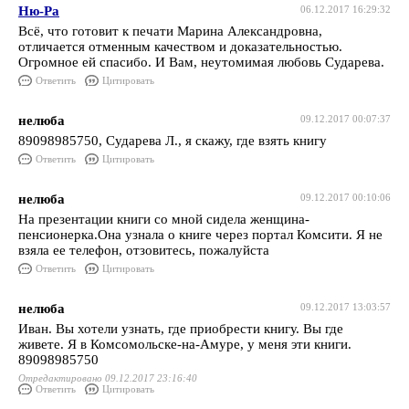
Ню-Ра
06.12.2017 16:29:32
Всё, что готовит к печати Марина Александровна,
отличается отменным качеством и доказательностью.
Огромное ей спасибо. И Вам, неутомимая любовь Сударева.
Ответить
Цитировать
нелюба
09.12.2017 00:07:37
89098985750, Сударева Л., я скажу, где взять книгу
Ответить
Цитировать
нелюба
09.12.2017 00:10:06
На презентации книги со мной сидела женщина-
пенсионерка.Она узнала о книге через портал Комсити. Я не
взяла ее телефон, отзовитесь, пожалуйста
Ответить
Цитировать
нелюба
09.12.2017 13:03:57
Иван. Вы хотели узнать, где приобрести книгу. Вы где
живете. Я в Комсомольске-на-Амуре, у меня эти книги.
89098985750
Отредактировано 09.12.2017 23:16:40
Ответить
Цитировать