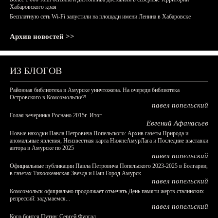
Хабаровского края
Бесплатную сеть Wi-Fi запустили на площади имени Ленина в Хабаровске
Архив новостей >>
ИЗ БЛОГОВ
Районная библиотека в Амурске уничтожена. На очереди библиотека
Островского в Комсомольске?!
павел попельский
Голая вечеринка Роснано 2015г. Итог.
Евгений Афанасьев
Новые находки Павла Петровича Попельского: Архив газеты Природа и
аномальные явления, Неизвестная карта НижнеАмурЛага и Последние выставки
автора в Амурске по 2025
павел попельский
Официальные публикации Павла Петровича Попельского 2023-2025 в Болгарии,
в газетах Тихоокеанская Звезда и Наш Город Амурск
павел попельский
Комсомольск официально продолжает отмечать День памяти жертв сталинских
репрессий: задумаемся...
павел попельский
Кого боится Путин: Сергей Фургал