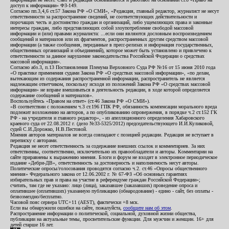
доступ к информации» ФЗ-149.
Согласно пп.3,4,6 ст.57 Закона РФ «О СМИ», «Редакция, главный редактор, журналист не несут
ответственности за распространение сведений, не соответствующих действительности и
порочащих честь и достоинство граждан и организаций, либо ущемляющих права и законные
интересы граждан, либо представляющих собой злоупотребление свободой массовой
информации и (или) правами журналиста: ...если они являются дословным воспроизведением
сообщений и материалов или их фрагментов, распространенных другим средством массовой
информации (а также сообщения, переданные в пресс-релизах и информация государственных,
общественных организаций и объединений), которое может быть установлено и привлечено к
ответственности за данное нарушение законодательства Российской Федерации о средствах
массовой информации».
Согласно абз.3, п.13 Постановления Пленума Верховного Суда РФ №16 от 15 июня 2010 года
«О практике применения судами Закона РФ «О средствах массовой информации», «по делам,
вытекающим из содержания распространенной информации, распространитель не является
надлежащим ответчиком, поскольку исходя из положений Закона РФ «О средствах массовой
информации» не вправе вмешиваться в деятельность редакции, в ходе которой определяется
содержание сообщений и материалов».
Воспользуйтесь «Правом на ответ» (ст.46 Закона РФ «О СМИ»).
«В соответствии с положением ч.3 ст.196 ГПК РФ, обязанность компенсации морального вреда
подлежит возложению на авторов, а по опубликованию опровержения, в порядке ч.2 ст.152 ГК
РФ - на учредителя и главного редактор», - из апелляционного определения Хабаровского
краевого суда от 22.08.2012 г. (дело №33-5325/2012) председательствующего И.И.Куликовой,
судей С.И.Дорожко, Н.В.Пестовой.
Мнения авторов материалов не всегда совпадают с позицией редакции. Редакция не вступает в
переписку с авторами.
Редакция не несет ответственность за содержание внешних ссылок и комментариев. За них
ответственны, соответственно, исключительно их правообладатели и авторы. Комментарии на
сайте приравнены к выражению мнения. Блоги и форум не входят в электронное периодическое
издание «Дебри-ДВ», ответственность за достоверность и наполняемость несут авторы.
Политические опросы/голосования проводятся согласно ч.2. ст.46 «Опросы общественного
мнения» Федерального закона от 12.06.2002 г. № 67-ФЗ «Об основных гарантиях
избирательных прав и права на участие в референдуме граждан Российской Федерации»;
считать, там где не указано: лицо (лица), заказавшее (заказавших) проведение опроса и
оплатившее (оплативших) указанную публикацию (обнародование) - едино - сайт, без оплаты -
безвозмездно/бесплатно.
Часовой пояс сервера UTC+11 (AEST), фактически +8 мск.
Если вы обнаружили ошибки на сайте, пожалуйста,
сообщите нам об этом
.
Распространение информации о политической, социальной, духовной жизни общества,
публикации на актуальные темы, просветительские функции. Для мужчин и женщин. 16+ для
детей старше 16 лет.