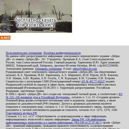
Пользовательское соглашение
,
Политика конфиденциальности
На данном сайте распространяется информация электронного периодического издания «Дебри-
ДВ» со знаком «Дебри-ДВ». 16+ Учредитель: Пронякин К.А. (член Союза журналистов
России, член Союза писателей России). Главный редактор: Харитонова И.Ю. Адрес редакции:
680032, Хабаровский край, Хабаровск, проспект 60-летия Октября, 88-46, т./ф.84212296081.
Электронная приемная:
Отправить сообщение
. E-mail:
editor@debri-dv.com
Редакционный совет электронного периодического издания «Дебри-ДВ» (на общественных
началах): К.А. Пронякин, И.Ю. Харитонова, А.Э. Мирмович, Ю.Н. Юрьев, Ю.В. Ковалев,
Л.Н. Левина, А.Ю. Жданов, Е.Н. Голубь, С.Н. Бурындин, Б.М. Сухинин, О.В. Егорова
Свидетельство о регистрации СМИ (Регистрационный номер)
ЭЛ № ФС77-45537
выдано
Федеральной службой по надзору в сфере связи, информационных технологий и массовых
коммуникаций (Роскомнадзор) 16.06.2011 г. Территория распространения: Российская
Федерация, зарубежные страны.
В 2006 г. проект «Дебри-ДВ» был создан как электронный частный архив, в соответствии с
ФЗ
№ 125 «Об архивном деле в Российской Федерации»
, согласно п. 2 ст. 13 «Создание архивов».
Основной фонд архива составляют публикации газет и журналов, изданные книги, а также
рукописи по дальневосточной (РФ) тематике. Доступ к архивным документам является
открытым в электронном виде, согласно п. 1 ст. 24 вышеобозначенного закона. Архивные
документы к частной собственности редакции не относятся, согласно ст.ст. 1275, 1276, 1306
Гражданского кодекса РФ
.
Согласно ч.2. п.3. ст.17 «Ответственность за правонарушения в сфере информации,
информационных технологий и защиты информации»
Закона РФ «Об информации,
информационных технологиях и о защите информации» (ФЗ-149 от 27.07.06 г.)
архив «Дебри-
ДВ», хранящий информацию, гражданско-правовую ответственность за распространение
информации не несет. Сайт и редакция основываются и работают на основании ст.8 «Право на