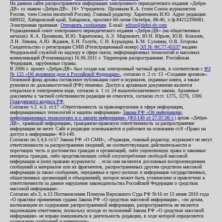
На данном сайте распространяется информация электронного периодического издания «Дебри-
ДВ» со знаком «Дебри-ДВ». 16+ Учредитель: Пронякин К.А. (член Союза журналистов
России, член Союза писателей России). Главный редактор: Харитонова И.Ю. Адрес редакции:
680032, Хабаровский край, Хабаровск, проспект 60-летия Октября, 88-46, т./ф.84212296081.
Электронная приемная:
Отправить сообщение
. E-mail:
editor@debri-dv.com
Редакционный совет электронного периодического издания «Дебри-ДВ» (на общественных
началах): К.А. Пронякин, И.Ю. Харитонова, А.Э. Мирмович, Ю.Н. Юрьев, Ю.В. Ковалев,
Л.Н. Левина, А.Ю. Жданов, Е.Н. Голубь, С.Н. Бурындин, Б.М. Сухинин, О.В. Егорова
Свидетельство о регистрации СМИ (Регистрационный номер)
ЭЛ № ФС77-45537
выдано
Федеральной службой по надзору в сфере связи, информационных технологий и массовых
коммуникаций (Роскомнадзор) 16.06.2011 г. Территория распространения: Российская
Федерация, зарубежные страны.
В 2006 г. проект «Дебри-ДВ» был создан как электронный частный архив, в соответствии с
ФЗ
№ 125 «Об архивном деле в Российской Федерации»
, согласно п. 2 ст. 13 «Создание архивов».
Основной фонд архива составляют публикации газет и журналов, изданные книги, а также
рукописи по дальневосточной (РФ) тематике. Доступ к архивным документам является
открытым в электронном виде, согласно п. 1 ст. 24 вышеобозначенного закона. Архивные
документы к частной собственности редакции не относятся, согласно ст.ст. 1275, 1276, 1306
Гражданского кодекса РФ
.
Согласно ч.2. п.3. ст.17 «Ответственность за правонарушения в сфере информации,
информационных технологий и защиты информации»
Закона РФ «Об информации,
информационных технологиях и о защите информации» (ФЗ-149 от 27.07.06 г.)
архив «Дебри-
ДВ», хранящий информацию, гражданско-правовую ответственность за распространение
информации не несет. Сайт и редакция основываются и работают на основании ст.8 «Право на
доступ к информации» ФЗ-149.
Согласно пп.3,4,6 ст.57 Закона РФ «О СМИ», «Редакция, главный редактор, журналист не несут
ответственности за распространение сведений, не соответствующих действительности и
порочащих честь и достоинство граждан и организаций, либо ущемляющих права и законные
интересы граждан, либо представляющих собой злоупотребление свободой массовой
информации и (или) правами журналиста: ...если они являются дословным воспроизведением
сообщений и материалов или их фрагментов, распространенных другим средством массовой
информации (а также сообщения, переданные в пресс-релизах и информация государственных,
общественных организаций и объединений), которое может быть установлено и привлечено к
ответственности за данное нарушение законодательства Российской Федерации о средствах
массовой информации».
Согласно абз.3, п.13 Постановления Пленума Верховного Суда РФ №16 от 15 июня 2010 года
«О практике применения судами Закона РФ «О средствах массовой информации», «по делам,
вытекающим из содержания распространенной информации, распространитель не является
надлежащим ответчиком, поскольку исходя из положений Закона РФ «О средствах массовой
информации» не вправе вмешиваться в деятельность редакции, в ходе которой определяется
содержание сообщений и материалов».