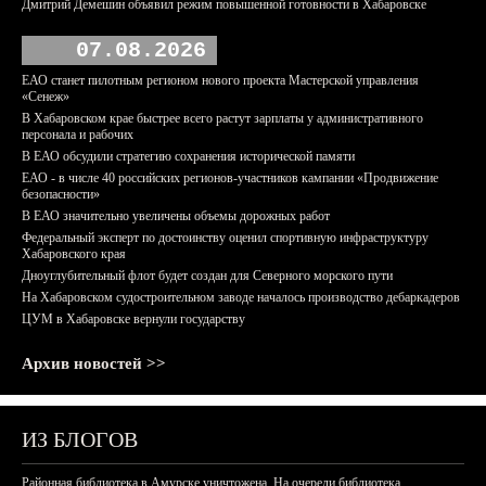
Дмитрий Демешин объявил режим повышенной готовности в Хабаровске
07.08.2026
ЕАО станет пилотным регионом нового проекта Мастерской управления
«Сенеж»
В Хабаровском крае быстрее всего растут зарплаты у административного
персонала и рабочих
В ЕАО обсудили стратегию сохранения исторической памяти
ЕАО - в числе 40 российских регионов-участников кампании «Продвижение
безопасности»
В ЕАО значительно увеличены объемы дорожных работ
Федеральный эксперт по достоинству оценил спортивную инфраструктуру
Хабаровского края
Дноуглубительный флот будет создан для Северного морского пути
На Хабаровском судостроительном заводе началось производство дебаркадеров
ЦУМ в Хабаровске вернули государству
Архив новостей >>
ИЗ БЛОГОВ
Районная библиотека в Амурске уничтожена. На очереди библиотека