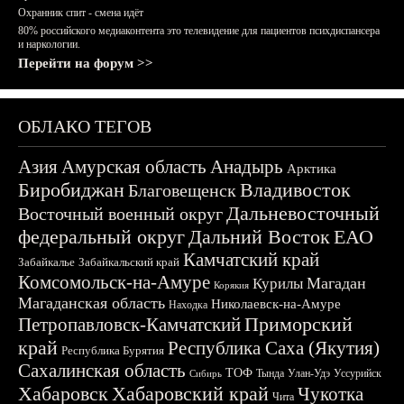
Охранник спит - смена идёт
80% российского медиаконтента это телевидение для пациентов психдиспансера
и наркологии.
Перейти на форум >>
ОБЛАКО ТЕГОВ
Азия
Амурская область
Анадырь
Арктика
Биробиджан
Владивосток
Благовещенск
Дальневосточный
Восточный военный округ
федеральный округ
Дальний Восток
ЕАО
Камчатский край
Забайкалье
Забайкальский край
Комсомольск-на-Амуре
Магадан
Курилы
Корякия
Магаданская область
Николаевск-на-Амуре
Находка
Приморский
Петропавловск-Камчатский
край
Республика Саха (Якутия)
Республика Бурятия
Сахалинская область
ТОФ
Тында
Улан-Удэ
Уссурийск
Сибирь
Хабаровск
Хабаровский край
Чукотка
Чита