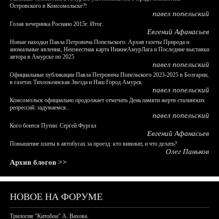
Островского в Комсомольске?!
павел попельский
Голая вечеринка Роснано 2015г. Итог.
Евгений Афанасьев
Новые находки Павла Петровича Попельского: Архив газеты Природа и
аномальные явления, Неизвестная карта НижнеАмурЛага и Последние выставки
автора в Амурске по 2025
павел попельский
Официальные публикации Павла Петровича Попельского 2023-2025 в Болгарии,
в газетах Тихоокеанская Звезда и Наш Город Амурск
павел попельский
Комсомольск официально продолжает отмечать День памяти жертв сталинских
репрессий: задумаемся...
павел попельский
Кого боится Путин: Сергей Фургал
Евгений Афанасьев
Повышение платы в автобусах за проезд: кто виноват, и что делать?
Олег Паньков
Архив блогов >>
НОВОЕ НА ФОРУМЕ
Трилогия "Китобои" А. Вахова.