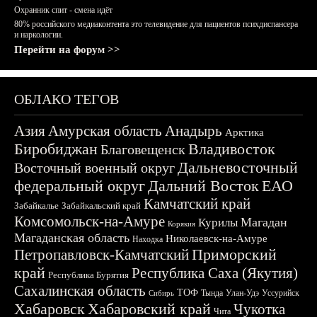
Охранник спит - смена идёт
80% российского медиаконтента это телевидение для пациентов психдиспансера
и наркологии.
Перейти на форум >>
ОБЛАКО ТЕГОВ
Азия
Амурская область
Анадырь
Арктика
Биробиджан
Владивосток
Благовещенск
Дальневосточный
Восточный военный округ
федеральный округ
Дальний Восток
ЕАО
Камчатский край
Забайкалье
Забайкальский край
Комсомольск-на-Амуре
Магадан
Курилы
Корякия
Магаданская область
Николаевск-на-Амуре
Находка
Приморский
Петропавловск-Камчатский
край
Республика Саха (Якутия)
Республика Бурятия
Сахалинская область
ТОФ
Тында
Улан-Удэ
Уссурийск
Сибирь
Хабаровск
Хабаровский край
Чукотка
Чита