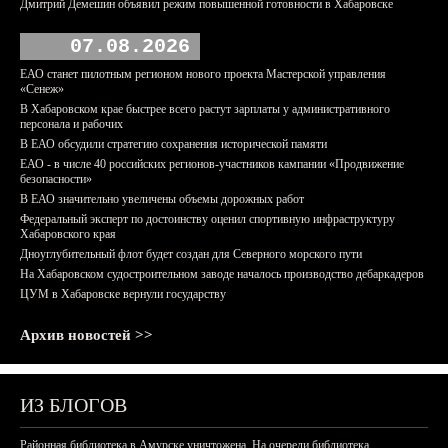
Дмитрий Демешин объявил режим повышенной готовности в Хабаровске
07.08.2026
ЕАО станет пилотным регионом нового проекта Мастерской управления
«Сенеж»
В Хабаровском крае быстрее всего растут зарплаты у административного
персонала и рабочих
В ЕАО обсудили стратегию сохранения исторической памяти
ЕАО - в числе 40 российских регионов-участников кампании «Продвижение
безопасности»
В ЕАО значительно увеличены объемы дорожных работ
Федеральный эксперт по достоинству оценил спортивную инфраструктуру
Хабаровского края
Дноуглубительный флот будет создан для Северного морского пути
На Хабаровском судостроительном заводе началось производство дебаркадеров
ЦУМ в Хабаровске вернули государству
Архив новостей >>
ИЗ БЛОГОВ
Районная библиотека в Амурске уничтожена. На очереди библиотека