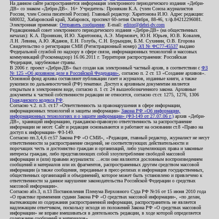
На данном сайте распространяется информация электронного периодического издания «Дебри-
ДВ» со знаком «Дебри-ДВ». 16+ Учредитель: Пронякин К.А. (член Союза журналистов
России, член Союза писателей России). Главный редактор: Харитонова И.Ю. Адрес редакции:
680032, Хабаровский край, Хабаровск, проспект 60-летия Октября, 88-46, т./ф.84212296081.
Электронная приемная:
Отправить сообщение
. E-mail:
editor@debri-dv.com
Редакционный совет электронного периодического издания «Дебри-ДВ» (на общественных
началах): К.А. Пронякин, И.Ю. Харитонова, А.Э. Мирмович, Ю.Н. Юрьев, Ю.В. Ковалев,
Л.Н. Левина, А.Ю. Жданов, Е.Н. Голубь, С.Н. Бурындин, Б.М. Сухинин, О.В. Егорова
Свидетельство о регистрации СМИ (Регистрационный номер)
ЭЛ № ФС77-45537
выдано
Федеральной службой по надзору в сфере связи, информационных технологий и массовых
коммуникаций (Роскомнадзор) 16.06.2011 г. Территория распространения: Российская
Федерация, зарубежные страны.
В 2006 г. проект «Дебри-ДВ» был создан как электронный частный архив, в соответствии с
ФЗ
№ 125 «Об архивном деле в Российской Федерации»
, согласно п. 2 ст. 13 «Создание архивов».
Основной фонд архива составляют публикации газет и журналов, изданные книги, а также
рукописи по дальневосточной (РФ) тематике. Доступ к архивным документам является
открытым в электронном виде, согласно п. 1 ст. 24 вышеобозначенного закона. Архивные
документы к частной собственности редакции не относятся, согласно ст.ст. 1275, 1276, 1306
Гражданского кодекса РФ
.
Согласно ч.2. п.3. ст.17 «Ответственность за правонарушения в сфере информации,
информационных технологий и защиты информации»
Закона РФ «Об информации,
информационных технологиях и о защите информации» (ФЗ-149 от 27.07.06 г.)
архив «Дебри-
ДВ», хранящий информацию, гражданско-правовую ответственность за распространение
информации не несет. Сайт и редакция основываются и работают на основании ст.8 «Право на
доступ к информации» ФЗ-149.
Согласно пп.3,4,6 ст.57 Закона РФ «О СМИ», «Редакция, главный редактор, журналист не несут
ответственности за распространение сведений, не соответствующих действительности и
порочащих честь и достоинство граждан и организаций, либо ущемляющих права и законные
интересы граждан, либо представляющих собой злоупотребление свободой массовой
информации и (или) правами журналиста: ...если они являются дословным воспроизведением
сообщений и материалов или их фрагментов, распространенных другим средством массовой
информации (а также сообщения, переданные в пресс-релизах и информация государственных,
общественных организаций и объединений), которое может быть установлено и привлечено к
ответственности за данное нарушение законодательства Российской Федерации о средствах
массовой информации».
Согласно абз.3, п.13 Постановления Пленума Верховного Суда РФ №16 от 15 июня 2010 года
«О практике применения судами Закона РФ «О средствах массовой информации», «по делам,
вытекающим из содержания распространенной информации, распространитель не является
надлежащим ответчиком, поскольку исходя из положений Закона РФ «О средствах массовой
информации» не вправе вмешиваться в деятельность редакции, в ходе которой определяется
содержание сообщений и материалов».