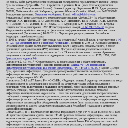
На данном сайте распространяется информация электронного периодического издания «Дебри-
ДВ» со знаком «Дебри-ДВ». 16+ Учредитель: Пронякин К.А. (член Союза журналистов
России, член Союза писателей России). Главный редактор: Харитонова И.Ю. Адрес редакции:
680032, Хабаровский край, Хабаровск, проспект 60-летия Октября, 88-46, т./ф.84212296081.
Электронная приемная:
Отправить сообщение
. E-mail:
editor@debri-dv.com
Редакционный совет электронного периодического издания «Дебри-ДВ» (на общественных
началах): К.А. Пронякин, И.Ю. Харитонова, А.Э. Мирмович, Ю.Н. Юрьев, Ю.В. Ковалев,
Л.Н. Левина, А.Ю. Жданов, Е.Н. Голубь, С.Н. Бурындин, Б.М. Сухинин, О.В. Егорова
Свидетельство о регистрации СМИ (Регистрационный номер)
ЭЛ № ФС77-45537
выдано
Федеральной службой по надзору в сфере связи, информационных технологий и массовых
коммуникаций (Роскомнадзор) 16.06.2011 г. Территория распространения: Российская
Федерация, зарубежные страны.
В 2006 г. проект «Дебри-ДВ» был создан как электронный частный архив, в соответствии с
ФЗ
№ 125 «Об архивном деле в Российской Федерации»
, согласно п. 2 ст. 13 «Создание архивов».
Основной фонд архива составляют публикации газет и журналов, изданные книги, а также
рукописи по дальневосточной (РФ) тематике. Доступ к архивным документам является
открытым в электронном виде, согласно п. 1 ст. 24 вышеобозначенного закона. Архивные
документы к частной собственности редакции не относятся, согласно ст.ст. 1275, 1276, 1306
Гражданского кодекса РФ
.
Согласно ч.2. п.3. ст.17 «Ответственность за правонарушения в сфере информации,
информационных технологий и защиты информации»
Закона РФ «Об информации,
информационных технологиях и о защите информации» (ФЗ-149 от 27.07.06 г.)
архив «Дебри-
ДВ», хранящий информацию, гражданско-правовую ответственность за распространение
информации не несет. Сайт и редакция основываются и работают на основании ст.8 «Право на
доступ к информации» ФЗ-149.
Согласно пп.3,4,6 ст.57 Закона РФ «О СМИ», «Редакция, главный редактор, журналист не несут
ответственности за распространение сведений, не соответствующих действительности и
порочащих честь и достоинство граждан и организаций, либо ущемляющих права и законные
интересы граждан, либо представляющих собой злоупотребление свободой массовой
информации и (или) правами журналиста: ...если они являются дословным воспроизведением
сообщений и материалов или их фрагментов, распространенных другим средством массовой
информации (а также сообщения, переданные в пресс-релизах и информация государственных,
общественных организаций и объединений), которое может быть установлено и привлечено к
ответственности за данное нарушение законодательства Российской Федерации о средствах
массовой информации».
Согласно абз.3, п.13 Постановления Пленума Верховного Суда РФ №16 от 15 июня 2010 года
«О практике применения судами Закона РФ «О средствах массовой информации», «по делам,
вытекающим из содержания распространенной информации, распространитель не является
надлежащим ответчиком, поскольку исходя из положений Закона РФ «О средствах массовой
информации» не вправе вмешиваться в деятельность редакции, в ходе которой определяется
содержание сообщений и материалов».