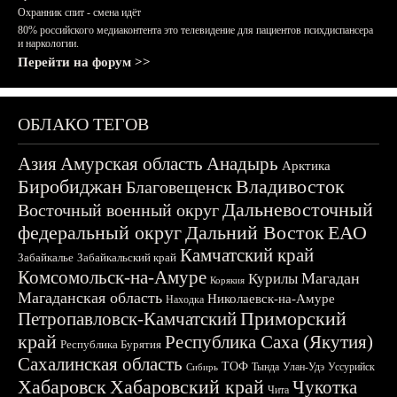
Охранник спит - смена идёт
80% российского медиаконтента это телевидение для пациентов психдиспансера
и наркологии.
Перейти на форум >>
ОБЛАКО ТЕГОВ
Азия
Амурская область
Анадырь
Арктика
Биробиджан
Владивосток
Благовещенск
Дальневосточный
Восточный военный округ
федеральный округ
Дальний Восток
ЕАО
Камчатский край
Забайкалье
Забайкальский край
Комсомольск-на-Амуре
Магадан
Курилы
Корякия
Магаданская область
Николаевск-на-Амуре
Находка
Приморский
Петропавловск-Камчатский
край
Республика Саха (Якутия)
Республика Бурятия
Сахалинская область
ТОФ
Тында
Улан-Удэ
Уссурийск
Сибирь
Хабаровск
Хабаровский край
Чукотка
Чита