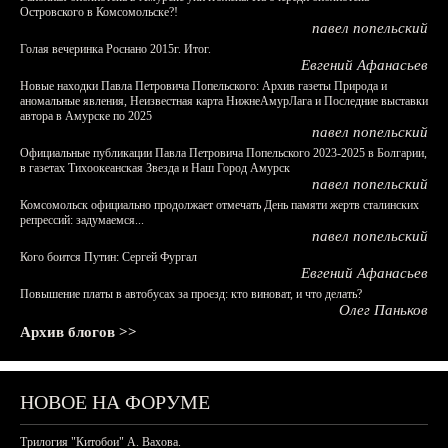
Островского в Комсомольске?!
павел попельский
Голая вечеринка Роснано 2015г. Итог.
Евгений Афанасьев
Новые находки Павла Петровича Попельского: Архив газеты Природа и
аномальные явления, Неизвестная карта НижнеАмурЛага и Последние выставки
автора в Амурске по 2025
павел попельский
Официальные публикации Павла Петровича Попельского 2023-2025 в Болгарии,
в газетах Тихоокеанская Звезда и Наш Город Амурск
павел попельский
Комсомольск официально продолжает отмечать День памяти жертв сталинских
репрессий: задумаемся...
павел попельский
Кого боится Путин: Сергей Фургал
Евгений Афанасьев
Повышение платы в автобусах за проезд: кто виноват, и что делать?
Олег Паньков
Архив блогов >>
НОВОЕ НА ФОРУМЕ
Трилогия "Китобои" А. Вахова.