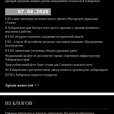
Дмитрий Демешин объявил режим повышенной готовности в Хабаровске
07.08.2026
ЕАО станет пилотным регионом нового проекта Мастерской управления
«Сенеж»
В Хабаровском крае быстрее всего растут зарплаты у административного
персонала и рабочих
В ЕАО обсудили стратегию сохранения исторической памяти
ЕАО - в числе 40 российских регионов-участников кампании «Продвижение
безопасности»
В ЕАО значительно увеличены объемы дорожных работ
Федеральный эксперт по достоинству оценил спортивную инфраструктуру
Хабаровского края
Дноуглубительный флот будет создан для Северного морского пути
На Хабаровском судостроительном заводе началось производство дебаркадеров
ЦУМ в Хабаровске вернули государству
Архив новостей >>
ИЗ БЛОГОВ
Районная библиотека в Амурске уничтожена. На очереди библиотека