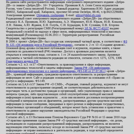
На данном сайте распространяется информация электронного периодического издания «Дебри-
ДВ» со знаком «Дебри-ДВ». 16+ Учредитель: Пронякин К.А. (член Союза журналистов
России, член Союза писателей России). Главный редактор: Харитонова И.Ю. Адрес редакции:
680032, Хабаровский край, Хабаровск, проспект 60-летия Октября, 88-46, т./ф.84212296081.
Электронная приемная:
Отправить сообщение
. E-mail:
editor@debri-dv.com
Редакционный совет электронного периодического издания «Дебри-ДВ» (на общественных
началах): К.А. Пронякин, И.Ю. Харитонова, А.Э. Мирмович, Ю.Н. Юрьев, Ю.В. Ковалев,
Л.Н. Левина, А.Ю. Жданов, Е.Н. Голубь, С.Н. Бурындин, Б.М. Сухинин, О.В. Егорова
Свидетельство о регистрации СМИ (Регистрационный номер)
ЭЛ № ФС77-45537
выдано
Федеральной службой по надзору в сфере связи, информационных технологий и массовых
коммуникаций (Роскомнадзор) 16.06.2011 г. Территория распространения: Российская
Федерация, зарубежные страны.
В 2006 г. проект «Дебри-ДВ» был создан как электронный частный архив, в соответствии с
ФЗ
№ 125 «Об архивном деле в Российской Федерации»
, согласно п. 2 ст. 13 «Создание архивов».
Основной фонд архива составляют публикации газет и журналов, изданные книги, а также
рукописи по дальневосточной (РФ) тематике. Доступ к архивным документам является
открытым в электронном виде, согласно п. 1 ст. 24 вышеобозначенного закона. Архивные
документы к частной собственности редакции не относятся, согласно ст.ст. 1275, 1276, 1306
Гражданского кодекса РФ
.
Согласно ч.2. п.3. ст.17 «Ответственность за правонарушения в сфере информации,
информационных технологий и защиты информации»
Закона РФ «Об информации,
информационных технологиях и о защите информации» (ФЗ-149 от 27.07.06 г.)
архив «Дебри-
ДВ», хранящий информацию, гражданско-правовую ответственность за распространение
информации не несет. Сайт и редакция основываются и работают на основании ст.8 «Право на
доступ к информации» ФЗ-149.
Согласно пп.3,4,6 ст.57 Закона РФ «О СМИ», «Редакция, главный редактор, журналист не несут
ответственности за распространение сведений, не соответствующих действительности и
порочащих честь и достоинство граждан и организаций, либо ущемляющих права и законные
интересы граждан, либо представляющих собой злоупотребление свободой массовой
информации и (или) правами журналиста: ...если они являются дословным воспроизведением
сообщений и материалов или их фрагментов, распространенных другим средством массовой
информации (а также сообщения, переданные в пресс-релизах и информация государственных,
общественных организаций и объединений), которое может быть установлено и привлечено к
ответственности за данное нарушение законодательства Российской Федерации о средствах
массовой информации».
Согласно абз.3, п.13 Постановления Пленума Верховного Суда РФ №16 от 15 июня 2010 года
«О практике применения судами Закона РФ «О средствах массовой информации», «по делам,
вытекающим из содержания распространенной информации, распространитель не является
надлежащим ответчиком, поскольку исходя из положений Закона РФ «О средствах массовой
информации» не вправе вмешиваться в деятельность редакции, в ходе которой определяется
содержание сообщений и материалов».