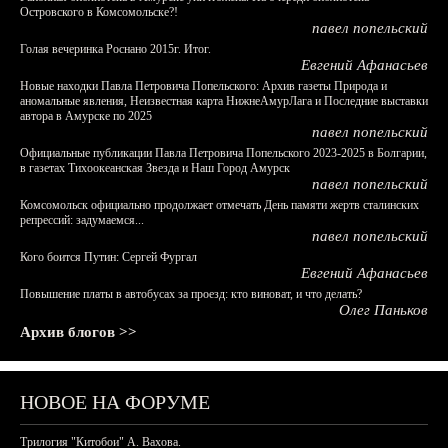
Островского в Комсомольске?!
павел попельский
Голая вечеринка Роснано 2015г. Итог.
Евгений Афанасьев
Новые находки Павла Петровича Попельского: Архив газеты Природа и
аномальные явления, Неизвестная карта НижнеАмурЛага и Последние выставки
автора в Амурске по 2025
павел попельский
Официальные публикации Павла Петровича Попельского 2023-2025 в Болгарии,
в газетах Тихоокеанская Звезда и Наш Город Амурск
павел попельский
Комсомольск официально продолжает отмечать День памяти жертв сталинских
репрессий: задумаемся...
павел попельский
Кого боится Путин: Сергей Фургал
Евгений Афанасьев
Повышение платы в автобусах за проезд: кто виноват, и что делать?
Олег Паньков
Архив блогов >>
НОВОЕ НА ФОРУМЕ
Трилогия "Китобои" А. Вахова.