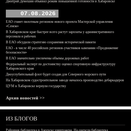
Дмитрий Демешин объявил режим повышенной готовности в Хабаровске
07.08.2026
ЕАО станет пилотным регионом нового проекта Мастерской управления
«Сенеж»
В Хабаровском крае быстрее всего растут зарплаты у административного
персонала и рабочих
В ЕАО обсудили стратегию сохранения исторической памяти
ЕАО - в числе 40 российских регионов-участников кампании «Продвижение
безопасности»
В ЕАО значительно увеличены объемы дорожных работ
Федеральный эксперт по достоинству оценил спортивную инфраструктуру
Хабаровского края
Дноуглубительный флот будет создан для Северного морского пути
На Хабаровском судостроительном заводе началось производство дебаркадеров
ЦУМ в Хабаровске вернули государству
Архив новостей >>
ИЗ БЛОГОВ
Районная библиотека в Амурске уничтожена. На очереди библиотека