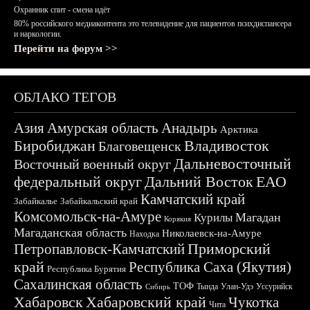
Охранник спит - смена идёт
80% российского медиаконтента это телевидение для пациентов психдиспансера
и наркологии.
Перейти на форум >>
ОБЛАКО ТЕГОВ
Азия
Амурская область
Анадырь
Арктика
Биробиджан
Владивосток
Благовещенск
Дальневосточный
Восточный военный округ
федеральный округ
Дальний Восток
ЕАО
Камчатский край
Забайкалье
Забайкальский край
Комсомольск-на-Амуре
Магадан
Курилы
Корякия
Магаданская область
Николаевск-на-Амуре
Находка
Приморский
Петропавловск-Камчатский
край
Республика Саха (Якутия)
Республика Бурятия
Сахалинская область
ТОФ
Тында
Улан-Удэ
Уссурийск
Сибирь
Хабаровск
Хабаровский край
Чукотка
Чита