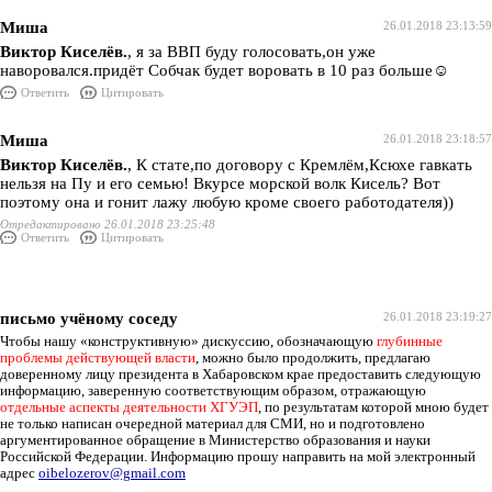
Миша
26.01.2018 23:13:59
Виктор Киселёв.
, я за ВВП буду голосовать,он уже
наворовался.придёт Собчак будет воровать в 10 раз больше☺️
Ответить
Цитировать
Миша
26.01.2018 23:18:57
Виктор Киселёв.
, К стате,по договору с Кремлём,Ксюхе гавкать
нельзя на Пу и его семью! Вкурсе морской волк Кисель? Вот
поэтому она и гонит лажу любую кроме своего работодателя))
Отредактировано 26.01.2018 23:25:48
Ответить
Цитировать
письмо учёному соседу
26.01.2018 23:19:27
Чтобы нашу «конструктивную» дискуссию, обозначающую
глубинные
проблемы действующей власти
, можно было продолжить, предлагаю
доверенному лицу президента в Хабаровском крае предоставить следующую
информацию, заверенную соответствующим образом, отражающую
отдельные аспекты деятельности ХГУЭП
, по результатам которой мною будет
не только написан очередной материал для СМИ, но и подготовлено
аргументированное обращение в Министерство образования и науки
Российской Федерации. Информацию прошу направить на мой электронный
адрес
oibelozerov@gmail.com