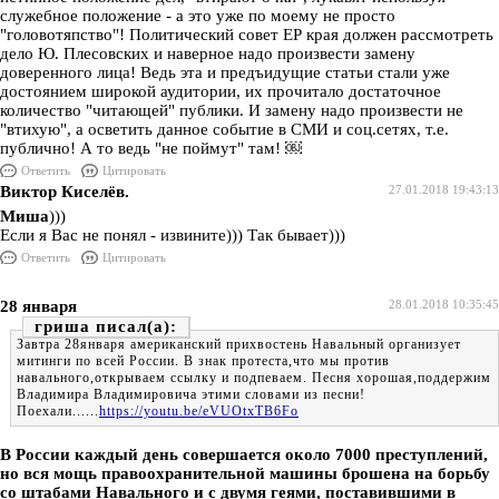
служебное положение - а это уже по моему не просто
"головотяпство"! Политический совет ЕР края должен рассмотреть
дело Ю. Плесовских и наверное надо произвести замену
доверенного лица! Ведь эта и предъидущие статьи стали уже
достоянием широкой аудитории, их прочитало достаточное
количество "читающей" публики. И замену надо произвести не
"втихую", а осветить данное событие в СМИ и соц.сетях, т.е.
публично! А то ведь "не поймут" там! ￼
Ответить
Цитировать
Виктор Киселёв.
27.01.2018 19:43:13
Миша
)))
Если я Вас не понял - извините))) Так бывает)))
Ответить
Цитировать
28 января
28.01.2018 10:35:45
гриша
Завтра 28января американский прихвостень Навальный организует
митинги по всей России. В знак протеста,что мы против
навального,открываем ссылку и подпеваем. Песня хорошая,поддержим
Владимира Владимировича этими словами из песни!
Поехали......
https://youtu.be/eVUOtxTB6Fo
В России каждый день совершается около 7000 преступлений,
но вся мощь правоохранительной машины брошена на борьбу
со штабами Навального и с двумя геями, поставившими в