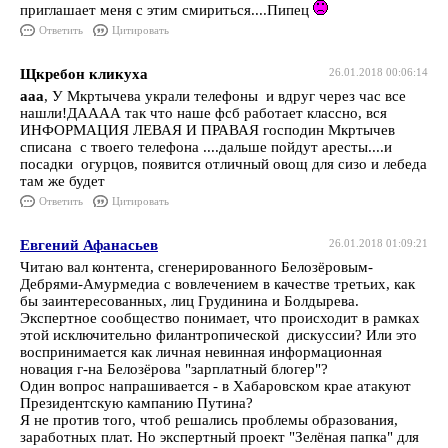
приглашает меня с этим смириться....Пипец
Ответить
Цитировать
Щкребон кликуха
26.01.2018 00:06:14
ааа
, У Мкртычева украли телефоны и вдруг через час все
нашли!ДАААА так что наше фсб работает классно, вся
ИНФОРМАЦИЯ ЛЕВАЯ И ПРАВАЯ господин Мкртычев
списана с твоего телефона ....дальше пойдут аресты....и
посадки огурцов, появится отличный овощ для сизо и лебеда
там же будет
Ответить
Цитировать
Евгений Афанасьев
26.01.2018 01:09:21
Читаю вал контента, сгенерированного Белозёровым-
Дебрями-Амурмедиа с вовлечением в качестве третьих, как
бы заинтересованных, лиц Грудинина и Болдырева.
Экспертное сообщество понимает, что происходит в рамках
этой исключительно филантропической дискуссии? Или это
воспринимается как личная невинная информационная
новация г-на Белозёрова "зарплатный блогер"?
Один вопрос напрашивается - в Хабаровском крае атакуют
Президентскую кампанию Путина?
Я не против того, чтоб решались проблемы образования,
заработных плат. Но экспертный проект "Зелёная папка" для