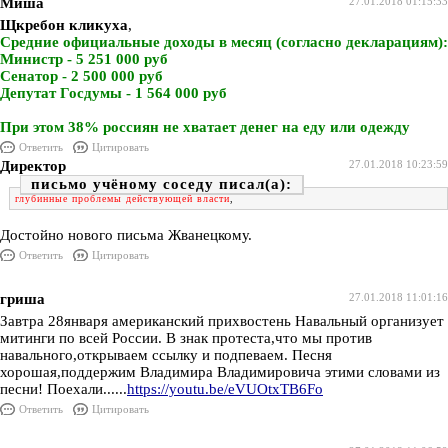
Миша
27.01.2018 01:15:33
Щкребон кликуха
,
Средние официальные доходы в месяц (согласно декларациям):
Министр - 5 251 000 руб
Сенатор - 2 500 000 руб
Депутат Госдумы - 1 564 000 руб
При этом 38% россиян не хватает денег на еду или одежду
Ответить
Цитировать
Директор
27.01.2018 10:23:59
письмо учёному соседу
глубинные проблемы действующей власти
,
Достойно нового письма Жванецкому.
Ответить
Цитировать
гриша
27.01.2018 11:01:16
Завтра 28января американский прихвостень Навальный организует
митинги по всей России. В знак протеста,что мы против
навального,открываем ссылку и подпеваем. Песня
хорошая,поддержим Владимира Владимировича этими словами из
песни! Поехали......
https://youtu.be/eVUOtxTB6Fo
Ответить
Цитировать