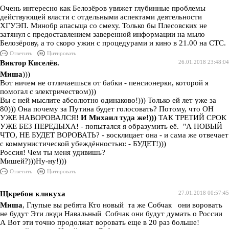
Очень интересно как Белозёров увяжет глубинные проблемы
действующей власти с отдельными аспектами деятельности
ХГУЭП. Минобр апасыца со смеху. Только бы Плесовских не
затянул с предоставлением заверенной информации на мыло
Белозёрову, а то скоро ужин с процедурами и кино в 21.00 на СТС.
Ответить
Цитировать
Виктор Киселёв.
26.01.2018 23:48:04
Миша
)))
Вот ничем не отличаешься от бабки - пенсионерки, которой я
помогал с электричеством)))
Вы с ней мыслите абсолютно одинаково!))) Только ей лет уже за
80))) Она почему за Путина будет голосовать? Потому, что ОН
УЖЕ НАВОРОВАЛСЯ!
И Михаил туда же!)))
ТАК ТРЕТИЙ СРОК
УЖЕ БЕЗ ПЕРЕДЫХА! - попытался я образумить её. "А НОВЫЙ
ЧТО, НЕ БУДЕТ ВОРОВАТЬ? - восклицает она - и сама же отвечает
с коммунистической убеждённостью: - БУДЕТ!)))
Россия! Чем ты меня удивишь?
Мишей?)))Ну-ну!)))
Ответить
Цитировать
Щкребон кликуха
27.01.2018 00:57:45
Миша
, Глупые вы ребята Кто новый та же Собчак они воровать
не будут Эти люди Навальный Собчак они будут думать о России
А Вот эти точно продолжат воровать еще в 20 раз больше!