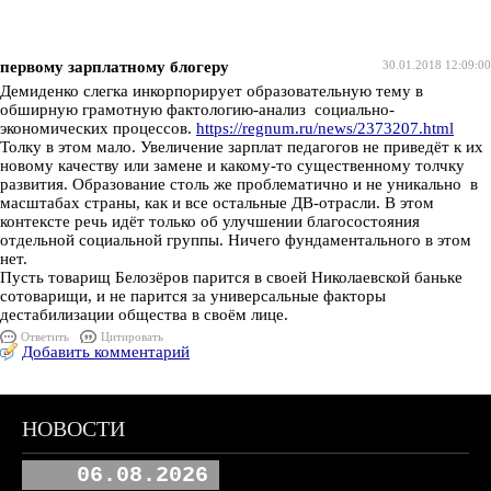
первому зарплатному блогеру
30.01.2018 12:09:00
Демиденко слегка инкорпорирует образовательную тему в
обширную грамотную фактологию-анализ социально-
экономических процессов.
https://regnum.ru/news/2373207.html
Толку в этом мало. Увеличение зарплат педагогов не приведёт к их
новому качеству или замене и какому-то существенному толчку
развития. Образование столь же проблематично и не уникально в
масштабах страны, как и все остальные ДВ-отрасли. В этом
контексте речь идёт только об улучшении благосостояния
отдельной социальной группы. Ничего фундаментального в этом
нет.
Пусть товарищ Белозёров парится в своей Николаевской баньке
сотоварищи, и не парится за универсальные факторы
дестабилизации общества в своём лице.
Ответить
Цитировать
Добавить комментарий
НОВОСТИ
06.08.2026