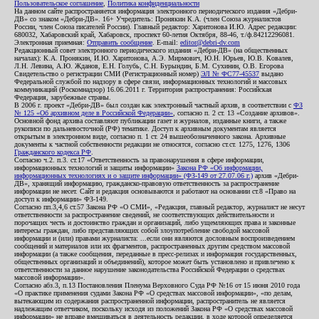
Пользовательское соглашение
,
Политика конфиденциальности
На данном сайте распространяется информация электронного периодического издания «Дебри-
ДВ» со знаком «Дебри-ДВ». 16+ Учредитель: Пронякин К.А. (член Союза журналистов
России, член Союза писателей России). Главный редактор: Харитонова И.Ю. Адрес редакции:
680032, Хабаровский край, Хабаровск, проспект 60-летия Октября, 88-46, т./ф.84212296081.
Электронная приемная:
Отправить сообщение
. E-mail:
editor@debri-dv.com
Редакционный совет электронного периодического издания «Дебри-ДВ» (на общественных
началах): К.А. Пронякин, И.Ю. Харитонова, А.Э. Мирмович, Ю.Н. Юрьев, Ю.В. Ковалев,
Л.Н. Левина, А.Ю. Жданов, Е.Н. Голубь, С.Н. Бурындин, Б.М. Сухинин, О.В. Егорова
Свидетельство о регистрации СМИ (Регистрационный номер)
ЭЛ № ФС77-45537
выдано
Федеральной службой по надзору в сфере связи, информационных технологий и массовых
коммуникаций (Роскомнадзор) 16.06.2011 г. Территория распространения: Российская
Федерация, зарубежные страны.
В 2006 г. проект «Дебри-ДВ» был создан как электронный частный архив, в соответствии с
ФЗ
№ 125 «Об архивном деле в Российской Федерации»
, согласно п. 2 ст. 13 «Создание архивов».
Основной фонд архива составляют публикации газет и журналов, изданные книги, а также
рукописи по дальневосточной (РФ) тематике. Доступ к архивным документам является
открытым в электронном виде, согласно п. 1 ст. 24 вышеобозначенного закона. Архивные
документы к частной собственности редакции не относятся, согласно ст.ст. 1275, 1276, 1306
Гражданского кодекса РФ
.
Согласно ч.2. п.3. ст.17 «Ответственность за правонарушения в сфере информации,
информационных технологий и защиты информации»
Закона РФ «Об информации,
информационных технологиях и о защите информации» (ФЗ-149 от 27.07.06 г.)
архив «Дебри-
ДВ», хранящий информацию, гражданско-правовую ответственность за распространение
информации не несет. Сайт и редакция основываются и работают на основании ст.8 «Право на
доступ к информации» ФЗ-149.
Согласно пп.3,4,6 ст.57 Закона РФ «О СМИ», «Редакция, главный редактор, журналист не несут
ответственности за распространение сведений, не соответствующих действительности и
порочащих честь и достоинство граждан и организаций, либо ущемляющих права и законные
интересы граждан, либо представляющих собой злоупотребление свободой массовой
информации и (или) правами журналиста: ...если они являются дословным воспроизведением
сообщений и материалов или их фрагментов, распространенных другим средством массовой
информации (а также сообщения, переданные в пресс-релизах и информация государственных,
общественных организаций и объединений), которое может быть установлено и привлечено к
ответственности за данное нарушение законодательства Российской Федерации о средствах
массовой информации».
Согласно абз.3, п.13 Постановления Пленума Верховного Суда РФ №16 от 15 июня 2010 года
«О практике применения судами Закона РФ «О средствах массовой информации», «по делам,
вытекающим из содержания распространенной информации, распространитель не является
надлежащим ответчиком, поскольку исходя из положений Закона РФ «О средствах массовой
информации» не вправе вмешиваться в деятельность редакции, в ходе которой определяется