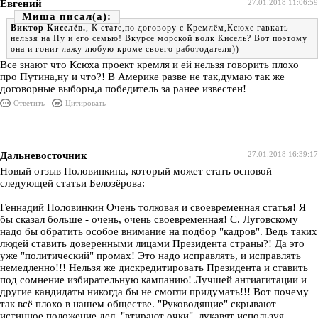
Евгений
27.01.2018 11:06:59
Миша
Виктор Киселёв.
, К стате,по договору с Кремлём,Ксюхе гавкать
нельзя на Пу и его семью! Вкурсе морской волк Кисель? Вот поэтому
она и гонит лажу любую кроме своего работодателя))
Все знают что Ксюха проект кремля и ей нельзя говорить плохо
про Путина,ну и что?! В Америке разве не так,думаю так же
договорные выборы,а победитель за ранее известен!
Ответить
Цитировать
Дальневосточник
27.01.2018 16:39:17
Новый отзыв Половинкина, который может стать основой
следующей статьи Белозёрова:
Геннадий Половинкин Очень толковая и своевременная статья! Я
бы сказал больше - очень, очень своевременная! С. Луговскому
надо бы обратить особое внимание на подбор "кадров". Ведь таких
людей ставить доверенными лицами Президента страны?! Да это
уже "политический" промах! Это надо исправлять, и исправлять
немедленно!!! Нельзя же дискредитировать Президента и ставить
под сомнение избирательную кампанию! Лучшей антиагитации и
другие кандидаты никогда бы не смогли придумать!!! Вот почему
так всё плохо в нашем обществе. "Руководящие" скрывают
истинное положение дел, "втирают очки", лукавят используя