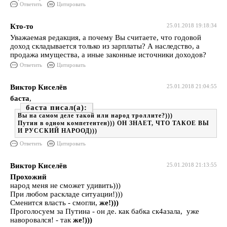
Ответить
Цитировать
Кто-то
25.01.2018 19:18:34
Уважаемая редакция, а почему Вы считаете, что годовой
доход складывается только из зарплаты? А наследство, а
продажа имущества, а иные законные источники доходов?
Ответить
Цитировать
Виктор Киселёв
25.01.2018 21:04:55
баста
,
баста
Вы на самом деле такой или народ троллите?)))
Путин в одном компетентен))) ОН ЗНАЕТ, ЧТО ТАКОЕ ВЫ
И РУССКИЙ НАРООД)))
Ответить
Цитировать
Виктор Киселёв
25.01.2018 21:13:55
Прохожий
народ меня не сможет удивить)))
При любом раскладе ситуации!)))
Сменится власть - смогли,
же!)))
Проголосуем за Путина - он де. как бабка ск4азала, уже
наворовался! - так
же!)))