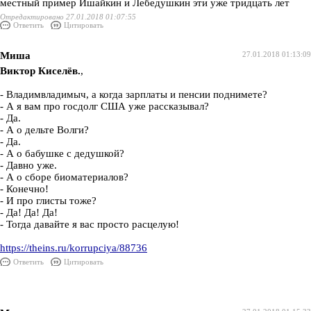
местный пример Ишайкин и Лебедушкин эти уже тридцать лет
Отредактировано 27.01.2018 01:07:55
Ответить
Цитировать
Миша
27.01.2018 01:13:09
Виктор Киселёв.
,
- Владимвладимыч, а когда зарплаты и пенсии поднимете?
- А я вам про госдолг США уже рассказывал?
- Да.
- А о дельте Волги?
- Да.
- А о бабушке с дедушкой?
- Давно уже.
- А о сборе биоматериалов?
- Конечно!
- И про глисты тоже?
- Да! Да! Да!
- Тогда давайте я вас просто расцелую!
https://theins.ru/korrupciya/88736
Ответить
Цитировать