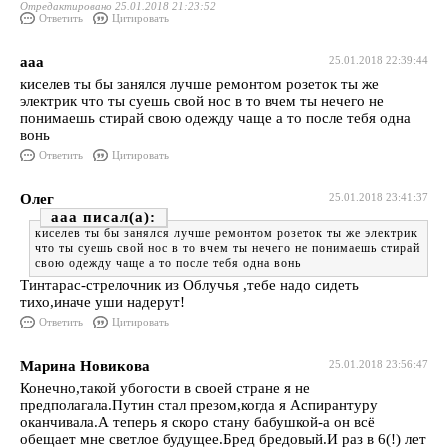
Отредактировано 25.01.2018 21:23:52
Ответить
Цитировать
ааа
25.01.2018 22:39:44
киселев ты бы занялся лучше ремонтом розеток ты же
электрик что ты суешь свой нос в то вчем ты нечего не
понимаешь стирай свою одежду чаще а то после тебя одна
вонь
Ответить
Цитировать
Олег
25.01.2018 23:41:37
ааа
киселев ты бы занялся лучше ремонтом розеток ты же электрик
что ты суешь свой нос в то вчем ты нечего не понимаешь стирай
свою одежду чаще а то после тебя одна вонь
Тинтарас-стрелочник из Облучья ,тебе надо сидеть
тихо,иначе уши надерут!
Ответить
Цитировать
Марина Новикова
25.01.2018 23:56:47
Конечно,такой убогости в своей стране я не
предполагала.Путин стал презом,когда я Аспирантуру
оканчивала.А теперь я скоро стану бабушкой-а он всё
обещает мне светлое будущее.Бред бредовый.И раз в 6(!) лет