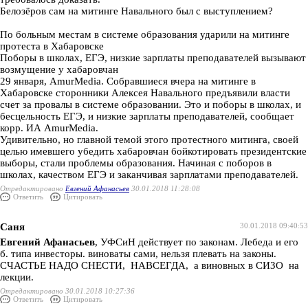
Белозёров сам на митинге Навального был с выступлением?
По больным местам в системе образования ударили на митинге
протеста в Хабаровске
Поборы в школах, ЕГЭ, низкие зарплаты преподавателей вызывают
возмущение у хабаровчан
29 января, AmurMedia. Собравшиеся вчера на митинге в
Хабаровске сторонники Алексея Навального предъявили власти
счет за провалы в системе образовании. Это и поборы в школах, и
бесцельность ЕГЭ, и низкие зарплаты преподавателей, сообщает
корр. ИА AmurMedia.
Удивительно, но главной темой этого протестного митинга, своей
целью имевшего убедить хабаровчан бойкотировать президентские
выборы, стали проблемы образования. Начиная с поборов в
школах, качеством ЕГЭ и заканчивая зарплатами преподавателей.
Отредактировано
Евгений Афанасьев
30.01.2018 11:28:08
Ответить
Цитировать
Саня
30.01.2018 09:40:53
Евгений Афанасьев
, УФСиН действует по законам. Лебеда и его
б. типа инвесторы. виноваты сами, нельзя плевать на законы.
СЧАСТЬЕ НАДО СНЕСТИ, НАВСЕГДА, а виновных в СИЗО на
лекции.
Отредактировано 30.01.2018 10:27:36
Ответить
Цитировать