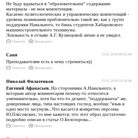
Не буду вдаваться в "образовательное" содержание
материала - не моя компетенция.
Касаемо политологических и управленческих компетенций -
уровень понимания приблизительно такой же, как у групп
поддержки Навального, то бишь студентов Хабаровского
машиностроительного техникума.
Лояльность в отзыве А.Г. Кузнецовой лично я не увидел.
Ответить
Цитировать
Саня
25.01.2018 09:42:48
Преподавателям есть к чему стремиться))
Ответить
Цитировать
Николай Филатенков
25.01.2018 10:50:46
Евгений Афанасьев
, Но сторонники А.Навального, к
которым автор комментария почему-то относится
уничижительно, хотя бы что-то делают, "поддержанты" же,
доверенные лица, типа настоящих господ, вообще "язык в
одно место засунули...Что касается конкретно персоны
Ю.Плесовских, то мне кажется, что этот образ достаточно
подробно описан в статье О.Белозорова...
Ответить
Цитировать