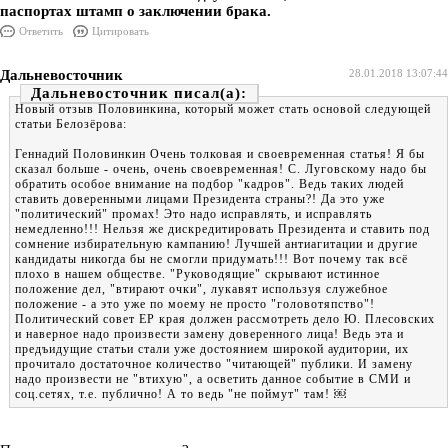
паспортах штамп о заключении брака.
Ответить
Цитировать
Дальневосточник
28.01.2018 13:07:44
Дальневосточник
Новый отзыв Половинкина, который может стать основой следующей
статьи Белозёрова:
Геннадий Половинкин Очень толковая и своевременная статья! Я бы
сказал больше - очень, очень своевременная! С. Луговскому надо бы
обратить особое внимание на подбор "кадров". Ведь таких людей
ставить доверенными лицами Президента страны?! Да это уже
"политический" промах! Это надо исправлять, и исправлять
немедленно!!! Нельзя же дискредитировать Президента и ставить под
сомнение избирательную кампанию! Лучшей антиагитации и другие
кандидаты никогда бы не смогли придумать!!! Вот почему так всё
плохо в нашем обществе. "Руководящие" скрывают истинное
положение дел, "втирают очки", лукавят используя служебное
положение - а это уже по моему не просто "головотяпство"!
Политический совет ЕР края должен рассмотреть дело Ю. Плесовских
и наверное надо произвести замену доверенного лица! Ведь эта и
предъидущие статьи стали уже достоянием широкой аудитории, их
прочитало достаточное количество "читающей" публики. И замену
надо произвести не "втихую", а осветить данное событие в СМИ и
соц.сетях, т.е. публично! А то ведь "не поймут" там! ￼