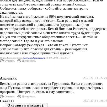
любым другим делом, надо заниматься профессионально. Только
тогда есть какой-то позитивный созидательный смысл.
Собрались папку собирать - собирайте, жизнь завтра не
заканчивается.
На мой взгляд в этой склоке на 99% политический контекст,
который яйца выеденного не стоит. Если речь идёт о левой
повестке социальной справедливости (грудининской), то
целесообразней пикетировать Белый Дом или Роснефть, поддержка
недовольных дисбалансом в системе оплаты труда будет шире.
Ох уж эти неэффективные общественные советы... - из той же
методологии? Где-то я уже это слышал.
Вопрос к автору уже звучал – что он хочет? Ответа нет.
Уже не знаешь что опаснее для страны – реинкарнация
нэолибералов или второе пришествие идиотов.
Отредактировано
Евгений Афанасьев
26.01.2018 13:13:01
Ответить
Цитировать
Аналитик
26.01.2018 11:22:29
Белозеров решил агитировать за Грудинина. Начал с доверенного
лица Путина, потом плавно перейдет к сравнению предвыборных
программ. Интересно, сколько ему заплатили...
Ответить
Цитировать
Павел С
26.01.2018 11:38:10
Октавиан