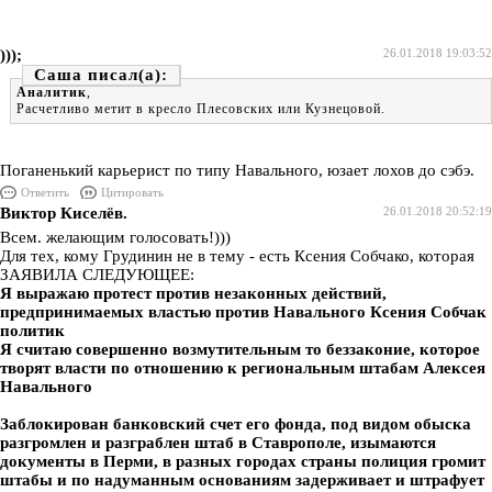
)));
26.01.2018 19:03:52
Саша
Аналитик
,
Расчетливо метит в кресло Плесовских или Кузнецовой.
Поганенький карьерист по типу Навального, юзает лохов до сэбэ.
Ответить
Цитировать
Виктор Киселёв.
26.01.2018 20:52:19
Всем. желающим голосовать!)))
Для тех, кому Грудинин не в тему - есть Ксения Собчако, которая
ЗАЯВИЛА СЛЕДУЮЩЕЕ:
Я выражаю протест против незаконных действий,
предпринимаемых властью против Навального
Ксения Собчак
политик
Я считаю совершенно возмутительным то беззаконие, которое
творят власти по отношению к региональным штабам Алексея
Навального
Заблокирован банковский счет его фонда, под видом обыска
разгромлен и разграблен штаб в Ставрополе, изымаются
документы в Перми, в разных городах страны полиция громит
штабы и по надуманным основаниям задерживает и штрафует