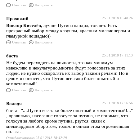
Ответить
Цитировать
Прохожий
25.01.2018 16:48:26
Виктор Киселёв
, лучше Путина кандидатов нет. Есть
прекрасный выбор между клоуном, красным миллионером и
гламурной лошадью))
Ответить
Цитировать
баста
25.01.2018 17:11:13
Не будем переходить на личности, это как минимум
невежливо и некультурно,многие будут голосовать за этих
людей, не нужно оскорблять их выбор такими речами! Но в
целом я согласен, что Путин все-таки более опытный и
компетентный!
Ответить
Цитировать
Володя
25.01.2018 17:56:56
баста "....Путин все-таки более опытный и компетентный!..."
, правильно, население голосует за путина, не понимая, что
голосуя за любого кроме путина, рвутся связи с
миллиардным оборотом, только в одном этом огромнейшая
польза.
Отредактировано 25.01.2018 18:42:29