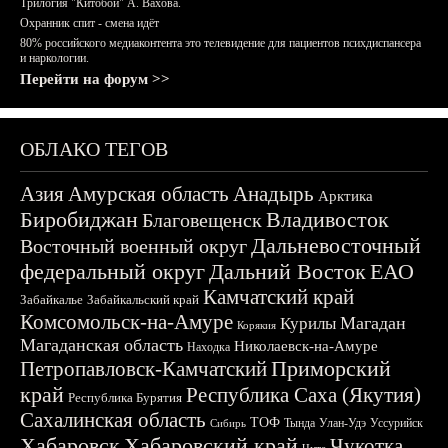
Трилогия "Китобои" А. Вахова.
Охранник спит - смена идёт
80% российского медиаконтента это телевидение для пациентов психдиспансера
и наркологии.
Перейти на форум >>
ОБЛАКО ТЕГОВ
Азия
Амурская область
Анадырь
Арктика
Биробиджан
Владивосток
Благовещенск
Дальневосточный
Восточный военный округ
федеральный округ
Дальний Восток
ЕАО
Камчатский край
Забайкалье
Забайкальский край
Комсомольск-на-Амуре
Магадан
Курилы
Корякия
Магаданская область
Николаевск-на-Амуре
Находка
Приморский
Петропавловск-Камчатский
край
Республика Саха (Якутия)
Республика Бурятия
Сахалинская область
ТОФ
Тында
Улан-Удэ
Уссурийск
Сибирь
Хабаровск
Хабаровский край
Чукотка