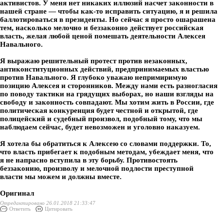
активистов. У меня нет никаких иллюзий насчет законности в
нашей стране — чтобы как-то исправить ситуацию, я и решила
баллотироваться в президенты. Но сейчас я просто ошарашена
тем, насколько мелочно и беззаконно действует российская
власть, желая любой ценой помешать деятельности Алексея
Навального.
Я выражаю решительный протест против незаконных,
антиконституционных действий, предпринимаемых властью
против Навального. Я глубоко уважаю непримиримую
позицию Алексея и сторонников. Между нами есть разногласия
по поводу тактики на грядущих выборах, но наши взгляды на
свободу и законность совпадают. Мы хотим жить в России, где
политическая конкуренция будет честной и открытой, где
полицейский и судебный произвол, подобный тому, что мы
наблюдаем сейчас, будет невозможен и уголовно наказуем.
Я хотела бы обратиться к Алексею со словами поддержки. То,
что власть прибегает к подобным методам, убеждает меня, что
я не напрасно вступила в эту борьбу. Противостоять
беззаконию, произволу и мелочной подлости преступной
власти мы можем и должны вместе.
Оригинал
Отредактировано 26.01.2018 21:33:47
Ответить
Цитировать