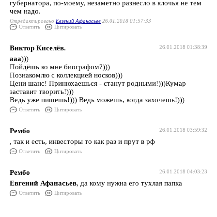
губернатора, по-моему, незаметно разнесло в клочья не тем
чем надо.
Отредактировано
Евгений Афанасьев
26.01.2018 01:57:33
Ответить
Цитировать
Виктор Киселёв.
26.01.2018 01:38:39
ааа
)))
Пойдёшь ко мне биографом?)))
Познакомлю с коллекцией носков)))
Цени шанс! Принюхаешься - станут родными!)))Кумар
заставит творить!)))
Ведь уже пишешь!))) Ведь можешь, когда захочешь!)))
Ответить
Цитировать
Рембо
26.01.2018 03:59:32
, так и есть, инвесторы то как раз и прут в рф
Ответить
Цитировать
Рембо
26.01.2018 04:03:23
Евгений Афанасьев
, да кому нужна его тухлая папка
Ответить
Цитировать