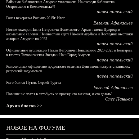
Районная библиотека в Амурске уничтожена. На очереди библиотека
Островского в Комсомольске?!
павел попельский
Голая вечеринка Роснано 2015г. Итог.
Евгений Афанасьев
Новые находки Павла Петровича Попельского: Архив газеты Природа и
аномальные явления, Неизвестная карта НижнеАмурЛага и Последние выставки
автора в Амурске по 2025
павел попельский
Официальные публикации Павла Петровича Попельского 2023-2025 в Болгарии,
в газетах Тихоокеанская Звезда и Наш Город Амурск
павел попельский
Комсомольск официально продолжает отмечать День памяти жертв сталинских
репрессий: задумаемся...
павел попельский
Кого боится Путин: Сергей Фургал
Евгений Афанасьев
Повышение платы в автобусах за проезд: кто виноват, и что делать?
Олег Паньков
Архив блогов >>
НОВОЕ НА ФОРУМЕ