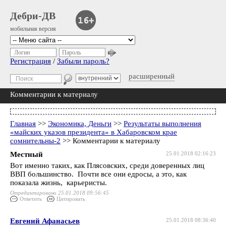
Дебри-ДВ
мобильная версия
Логин
Пароль
Регистрация
/
Забыли пароль?
расширенный
Комментарии к материалу
Главная
>>
Экономика, Деньги
>>
Результаты выполнения
«майских указов президента» в Хабаровском крае
сомнительны-2
>> Комментарии к материалу
Местный
25.01.2018 02:16:23
Вот именно таких, как Плясовских, среди доверенных лиц
ВВП большинство. Почти все они едросы, а это, как
показала жизнь, карьеристы.
Отредактировано 25.01.2018 09:56:45
Ответить
Цитировать
Евгений Афанасьев
25.01.2018 08:36:40