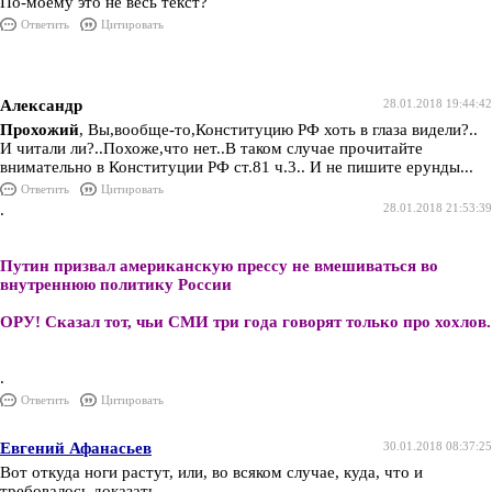
По-моему это не весь текст?
Ответить
Цитировать
Александр
28.01.2018 19:44:42
Прохожий
, Вы,вообще-то,Конституцию РФ хоть в глаза видели?..
И читали ли?..Похоже,что нет..В таком случае прочитайте
внимательно в Конституции РФ ст.81 ч.3.. И не пишите ерунды...
Ответить
Цитировать
.
28.01.2018 21:53:39
Путин призвал американскую прессу не вмешиваться во
внутреннюю политику России
ОРУ! Сказал тот, чьи СМИ три года говорят только про хохлов.
.
Ответить
Цитировать
Евгений Афанасьев
30.01.2018 08:37:25
Вот откуда ноги растут, или, во всяком случае, куда, что и
требовалось доказать.