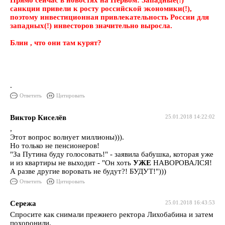
Прямо сейчас в новостях на Первом: Западные(!)
санкции привели к росту российской экономики(!),
поэтому инвестиционная привлекательность России для
западных(!) инвесторов значительно выросла.
Блин , что они там курят?
.
Ответить
Цитировать
Виктор Киселёв
25.01.2018 14:22:02
,
Этот вопрос волнует миллионы))).
Но только не пенсионеров!
"За Путина буду голосовать!" - заявила бабушка, которая уже
и из квартиры не выходит - "Он хоть
УЖЕ
НАВОРОВАЛСЯ!
А разве другие воровать не будут?! БУДУТ!")))
Ответить
Цитировать
Сережа
25.01.2018 16:43:53
Спросите как снимали прежнего ректора Лихобабина и затем
похоронили.