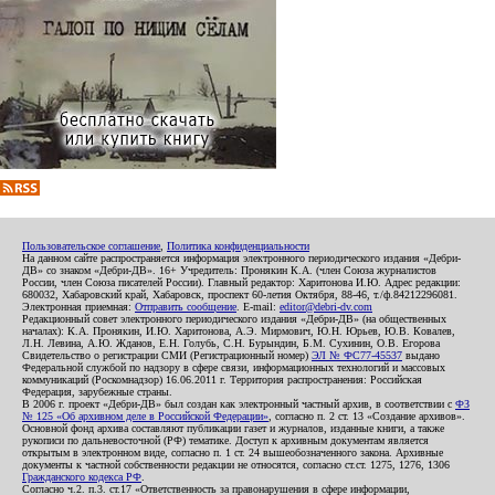
Пользовательское соглашение
,
Политика конфиденциальности
На данном сайте распространяется информация электронного периодического издания «Дебри-
ДВ» со знаком «Дебри-ДВ». 16+ Учредитель: Пронякин К.А. (член Союза журналистов
России, член Союза писателей России). Главный редактор: Харитонова И.Ю. Адрес редакции:
680032, Хабаровский край, Хабаровск, проспект 60-летия Октября, 88-46, т./ф.84212296081.
Электронная приемная:
Отправить сообщение
. E-mail:
editor@debri-dv.com
Редакционный совет электронного периодического издания «Дебри-ДВ» (на общественных
началах): К.А. Пронякин, И.Ю. Харитонова, А.Э. Мирмович, Ю.Н. Юрьев, Ю.В. Ковалев,
Л.Н. Левина, А.Ю. Жданов, Е.Н. Голубь, С.Н. Бурындин, Б.М. Сухинин, О.В. Егорова
Свидетельство о регистрации СМИ (Регистрационный номер)
ЭЛ № ФС77-45537
выдано
Федеральной службой по надзору в сфере связи, информационных технологий и массовых
коммуникаций (Роскомнадзор) 16.06.2011 г. Территория распространения: Российская
Федерация, зарубежные страны.
В 2006 г. проект «Дебри-ДВ» был создан как электронный частный архив, в соответствии с
ФЗ
№ 125 «Об архивном деле в Российской Федерации»
, согласно п. 2 ст. 13 «Создание архивов».
Основной фонд архива составляют публикации газет и журналов, изданные книги, а также
рукописи по дальневосточной (РФ) тематике. Доступ к архивным документам является
открытым в электронном виде, согласно п. 1 ст. 24 вышеобозначенного закона. Архивные
документы к частной собственности редакции не относятся, согласно ст.ст. 1275, 1276, 1306
Гражданского кодекса РФ
.
Согласно ч.2. п.3. ст.17 «Ответственность за правонарушения в сфере информации,