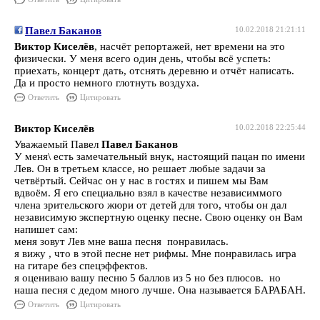
Павел Баканов
10.02.2018 21:21:11
Виктор Киселёв
, насчёт репортажей, нет времени на это
физически. У меня всего один день, чтобы всё успеть:
приехать, концерт дать, отснять деревню и отчёт написать.
Да и просто немного глотнуть воздуха.
Ответить
Цитировать
Виктор Киселёв
10.02.2018 22:25:44
Уважаемый Павел
Павел Баканов
У меня\ есть замечательный внук, настоящий пацан по имени
Лев. Он в третьем классе, но решает любые задачи за
четвёртый. Сейчас он у нас в гостях и пишем мы Вам
вдвоём. Я его специально взял в качестве независиммого
члена зрительского жюри от детей для того, чтобы он дал
независимую экспертную оценку песне. Свою оценку он Вам
напишет сам:
меня зовут Лев мне ваша песня понравилась.
я вижу , что в этой песне нет рифмы. Мне понравилась игра
на гитаре без спецэффектов.
я оцениваю вашу песню 5 баллов из 5 но без плюсов. но
наша песня с дедом много лучше. Она называется БАРАБАН.
Ответить
Цитировать