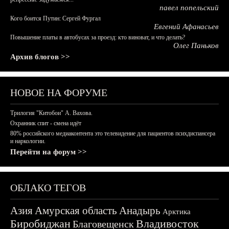
павел попельский
Кого боится Путин: Сергей Фургал
Евгений Афанасьев
Повышение платы в автобусах за проезд: кто виноват, и что делать?
Олег Паньков
Архив блогов >>
НОВОЕ НА ФОРУМЕ
Трилогия "Китобои" А. Вахова.
Охранник спит - смена идёт
80% российского медиаконтента это телевидение для пациентов психдиспансера
и наркологии.
Перейти на форум >>
ОБЛАКО ТЕГОВ
Азия
Амурская область
Анадырь
Арктика
Биробиджан
Владивосток
Благовещенск