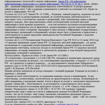
информационных технологий и защиты информации»
Закона РФ «Об информации,
информационных технологиях и о защите информации» (ФЗ-149 от 27.07.06 г.)
архив «Дебри-
ДВ», хранящий информацию, гражданско-правовую ответственность за распространение
информации не несет. Сайт и редакция основываются и работают на основании ст.8 «Право на
доступ к информации» ФЗ-149.
Согласно пп.3,4,6 ст.57 Закона РФ «О СМИ», «Редакция, главный редактор, журналист не несут
ответственности за распространение сведений, не соответствующих действительности и
порочащих честь и достоинство граждан и организаций, либо ущемляющих права и законные
интересы граждан, либо представляющих собой злоупотребление свободой массовой
информации и (или) правами журналиста: ...если они являются дословным воспроизведением
сообщений и материалов или их фрагментов, распространенных другим средством массовой
информации (а также сообщения, переданные в пресс-релизах и информация государственных,
общественных организаций и объединений), которое может быть установлено и привлечено к
ответственности за данное нарушение законодательства Российской Федерации о средствах
массовой информации».
Согласно абз.3, п.13 Постановления Пленума Верховного Суда РФ №16 от 15 июня 2010 года
«О практике применения судами Закона РФ «О средствах массовой информации», «по делам,
вытекающим из содержания распространенной информации, распространитель не является
надлежащим ответчиком, поскольку исходя из положений Закона РФ «О средствах массовой
информации» не вправе вмешиваться в деятельность редакции, в ходе которой определяется
содержание сообщений и материалов».
Воспользуйтесь «Правом на ответ» (ст.46 Закона РФ «О СМИ»).
«В соответствии с положением ч.3 ст.196 ГПК РФ, обязанность компенсации морального вреда
подлежит возложению на авторов, а по опубликованию опровержения, в порядке ч.2 ст.152 ГК
РФ - на учредителя и главного редактор», - из апелляционного определения Хабаровского
краевого суда от 22.08.2012 г. (дело №33-5325/2012) председательствующего И.И.Куликовой,
судей С.И.Дорожко, Н.В.Пестовой.
Мнения авторов материалов не всегда совпадают с позицией редакции. Редакция не вступает в
переписку с авторами.
Редакция не несет ответственность за содержание внешних ссылок и комментариев. За них
ответственны, соответственно, исключительно их правообладатели и авторы. Комментарии на
сайте приравнены к выражению мнения. Блоги и форум не входят в электронное периодическое
издание «Дебри-ДВ», ответственность за достоверность и наполняемость несут авторы.
Политические опросы/голосования проводятся согласно ч.2. ст.46 «Опросы общественного
мнения» Федерального закона от 12.06.2002 г. № 67-ФЗ «Об основных гарантиях
избирательных прав и права на участие в референдуме граждан Российской Федерации»;
считать, там где не указано: лицо (лица), заказавшее (заказавших) проведение опроса и
оплатившее (оплативших) указанную публикацию (обнародование) - едино - сайт, без оплаты -
безвозмездно/бесплатно.
Часовой пояс сервера UTC+11 (AEST), фактически +8 мск.
Если вы обнаружили ошибки на сайте, пожалуйста,
сообщите нам об этом
.