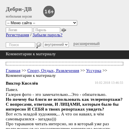
Дебри-ДВ
мобильная версия
Логин
Пароль
Регистрация
/
Забыли пароль?
расширенный
Комментарии к материалу
Главная
>>
Спорт, Отдых, Развлечения
>>
Уссурка
>>
Комментарии к материалу
Виктор Киселёв
10.02.2018 13:46:55
Павел.
Галерея фото - это замечательно...Это - обязательно.
Но почему бы блоги не использовать как телерепортажи?
С вопросами, ответами, И ЛИЦАМИ, которым было бы
интересно И СЕБЯ в твоих репортажах увидеть?
Вот есть младой художник,.. А что он наваял, в чём
самовыразился - загадка)))
Про тараканов читать интерсно, но в который уже раз
подрываешься на несоответствии репертуара возрасту