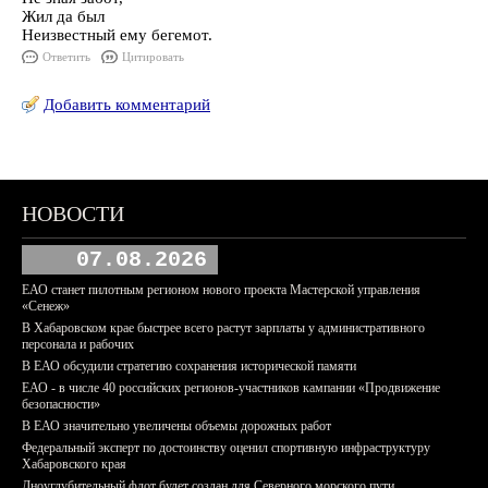
Жил да был
Неизвестный емy бегемот.
Ответить
Цитировать
Добавить комментарий
НОВОСТИ
07.08.2026
ЕАО станет пилотным регионом нового проекта Мастерской управления
«Сенеж»
В Хабаровском крае быстрее всего растут зарплаты у административного
персонала и рабочих
В ЕАО обсудили стратегию сохранения исторической памяти
ЕАО - в числе 40 российских регионов-участников кампании «Продвижение
безопасности»
В ЕАО значительно увеличены объемы дорожных работ
Федеральный эксперт по достоинству оценил спортивную инфраструктуру
Хабаровского края
Дноуглубительный флот будет создан для Северного морского пути