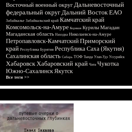
Дальневосточный
Восточный военный округ
федеральный округ
Дальний Восток
ЕАО
Камчатский край
Забайкалье
Забайкальский край
Комсомольск-на-Амуре
Магадан
Курилы
Корякия
Магаданская область
Николаевск-на-Амуре
Находка
Приморский
Петропавловск-Камчатский
край
Республика Саха (Якутия)
Республика Бурятия
Сахалинская область
ТОФ
Тында
Улан-Удэ
Уссурийск
Сибирь
Хабаровск
Хабаровский край
Чукотка
Чита
Южно-Сахалинск
Якутск
Все теги >>