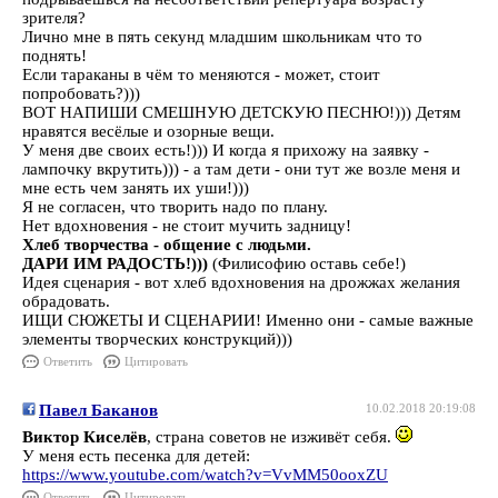
зрителя?
Лично мне в пять секунд младшим школьникам что то
поднять!
Если тараканы в чём то меняются - может, стоит
попробовать?)))
ВОТ НАПИШИ СМЕШНУЮ ДЕТСКУЮ ПЕСНЮ!))) Детям
нравятся весёлые и озорные вещи.
У меня две своих есть!))) И когда я прихожу на заявку -
лампочку вкрутить))) - а там дети - они тут же возле меня и
мне есть чем занять их уши!)))
Я не согласен, что творить надо по плану.
Нет вдохновения - не стоит мучить задницу!
Хлеб творчества - общение с людьми.
ДАРИ ИМ РАДОСТЬ!)))
(Филисофию оставь себе!)
Идея сценария - вот хлеб вдохновения на дрожжах желания
обрадовать.
ИЩИ СЮЖЕТЫ И СЦЕНАРИИ! Именно они - самые важные
элементы творческих конструкций)))
Ответить
Цитировать
Павел Баканов
10.02.2018 20:19:08
Виктор Киселёв
, страна советов не изживёт себя.
У меня есть песенка для детей:
https://www.youtube.com/watch?v=VvMM50ooxZU
Ответить
Цитировать