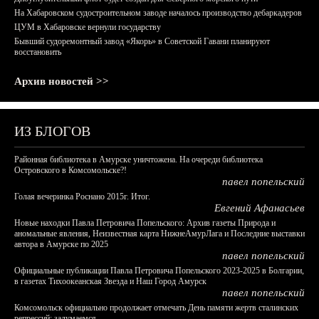
На Хабаровском судостроительном заводе началось производство дебаркадеров
ЦУМ в Хабаровске вернули государству
Бывший судоремонтный завод «Якорь» в Советской Гавани планируют
восстановить
Архив новостей >>
ИЗ БЛОГОВ
Районная библиотека в Амурске уничтожена. На очереди библиотека
Островского в Комсомольске?!
павел попельский
Голая вечеринка Роснано 2015г. Итог.
Евгений Афанасьев
Новые находки Павла Петровича Попельского: Архив газеты Природа и
аномальные явления, Неизвестная карта НижнеАмурЛага и Последние выставки
автора в Амурске по 2025
павел попельский
Официальные публикации Павла Петровича Попельского 2023-2025 в Болгарии,
в газетах Тихоокеанская Звезда и Наш Город Амурск
павел попельский
Комсомольск официально продолжает отмечать День памяти жертв сталинских
репрессий: задумаемся...