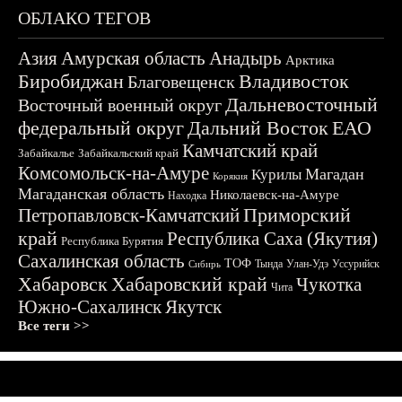
ОБЛАКО ТЕГОВ
Азия
Амурская область
Анадырь
Арктика
Биробиджан
Владивосток
Благовещенск
Дальневосточный
Восточный военный округ
федеральный округ
Дальний Восток
ЕАО
Камчатский край
Забайкалье
Забайкальский край
Комсомольск-на-Амуре
Магадан
Курилы
Корякия
Магаданская область
Николаевск-на-Амуре
Находка
Приморский
Петропавловск-Камчатский
край
Республика Саха (Якутия)
Республика Бурятия
Сахалинская область
ТОФ
Тында
Улан-Удэ
Уссурийск
Сибирь
Хабаровск
Хабаровский край
Чукотка
Чита
Южно-Сахалинск
Якутск
Все теги >>