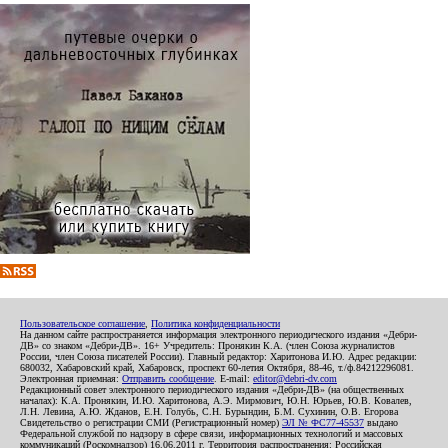
Пользовательское соглашение
,
Политика конфиденциальности
На данном сайте распространяется информация электронного периодического издания «Дебри-
ДВ» со знаком «Дебри-ДВ». 16+ Учредитель: Пронякин К.А. (член Союза журналистов
России, член Союза писателей России). Главный редактор: Харитонова И.Ю. Адрес редакции:
680032, Хабаровский край, Хабаровск, проспект 60-летия Октября, 88-46, т./ф.84212296081.
Электронная приемная:
Отправить сообщение
. E-mail:
editor@debri-dv.com
Редакционный совет электронного периодического издания «Дебри-ДВ» (на общественных
началах): К.А. Пронякин, И.Ю. Харитонова, А.Э. Мирмович, Ю.Н. Юрьев, Ю.В. Ковалев,
Л.Н. Левина, А.Ю. Жданов, Е.Н. Голубь, С.Н. Бурындин, Б.М. Сухинин, О.В. Егорова
Свидетельство о регистрации СМИ (Регистрационный номер)
ЭЛ № ФС77-45537
выдано
Федеральной службой по надзору в сфере связи, информационных технологий и массовых
коммуникаций (Роскомнадзор) 16.06.2011 г. Территория распространения: Российская