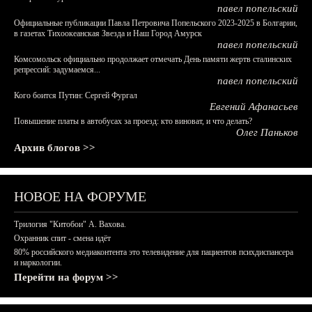
павел попельский
Официальные публикации Павла Петровича Попельского 2023-2025 в Болгарии,
в газетах Тихоокеанская Звезда и Наш Город Амурск
павел попельский
Комсомольск официально продолжает отмечать День памяти жертв сталинских
репрессий: задумаемся...
павел попельский
Кого боится Путин: Сергей Фургал
Евгений Афанасьев
Повышение платы в автобусах за проезд: кто виноват, и что делать?
Олег Паньков
Архив блогов >>
НОВОЕ НА ФОРУМЕ
Трилогия "Китобои" А. Вахова.
Охранник спит - смена идёт
80% российского медиаконтента это телевидение для пациентов психдиспансера
и наркологии.
Перейти на форум >>