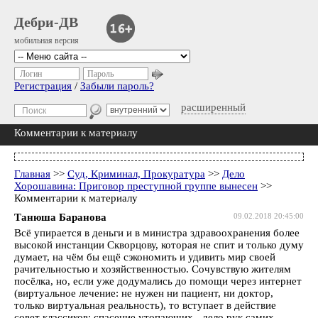
Дебри-ДВ
мобильная версия
Логин
Пароль
Регистрация
/
Забыли пароль?
расширенный
Комментарии к материалу
Главная
>>
Суд, Криминал, Прокуратура
>>
Дело
Хорошавина: Приговор преступной группе вынесен
>>
Комментарии к материалу
Танюша Баранова
09.02.2018 20:45:00
Всё упирается в деньги и в министра здравоохранения более
высокой инстанции Скворцову, которая не спит и только думу
думает, на чём бы ещё сэкономить и удивить мир своей
рачительностью и хозяйственностью. Сочувствую жителям
посёлка, но, если уже додумались до помощи через интернет
(виртуальное лечение: не нужен ни пациент, ни доктор,
только виртуальная реальность), то вступает в действие
совет классиков: спасение утопающих - дело рук самих