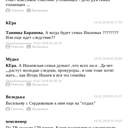
топающих ...
Ответить
Цитировать
КЕра
10.02.2018 02:17:55
Танюша Баранова
, А когда будет семье Ишаевых ????????
Или еще идет следствие??
Отредактировано 10.02.2018 02:26:23
Ответить
Цитировать
Мудко
10.02.2018 02:33:03
КЕра
, А Ишаевская семья думает ,что всех на-а . Да нет
,,,растут молодые следоки, прокуроры.. и они тоже хотят
жить... как Игорь Ишаев и вся эта семейка
Отредактировано 10.02.2018 09:40:34
Ответить
Цитировать
Володька
10.02.2018 05:11:07
Васильеву с Сердюковым к ним еще на "отдых"
Ответить
Цитировать
пенсионер
10.02.2018 10:19:43
По ТВ сказали 179 томов. Какие талантливые следрватели,