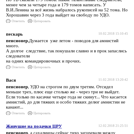
менее чем за четыре года и 179 томов написать. У
В.И.Ленина за всё жизнь набралось рукописей на 52 тома. Но
Хорошавин через 3 года выйдет на свободу по УДО.
Ответить
Цитировать
пескарь
10.02.2018 15:10:45
пенсионер
,Думается уже летом - поводов для амнистий
много.
А долгое следствие, так покушали славно и в прок запаслись
следователи
на одних командировочных и прочих.
Ответить
Цитировать
Вася
11.02.2018 13:20:42
пенсионер
, УДО на строгом по двум третям. Отсидел
меньше трех, плюс еще столько же - через три не выйдет.
Если только по касачке четыре года не скинут... Что касается
амнистий, до для тяжких и особо тяжких делюг амнистии не
канают...
Ответить
Цитировать
Живущие на подачки ЦРУ
12.02.2018 21:25:51
пенсионер
, а сахалинцы сейчас тихо загоревали между