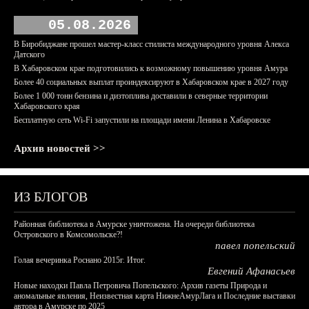
05.08.2026
В Биробиджане прошел мастер-класс стилиста международного уровня Алекса
Датского
В Хабаровском крае подготовились к возможному повышению уровня Амура
Более 40 социальных выплат проиндексируют в Хабаровском крае в 2027 году
Более 1 000 тонн бензина и дизтоплива доставили в северные территории
Хабаровского края
Бесплатную сеть Wi-Fi запустили на площади имени Ленина в Хабаровске
Архив новостей >>
ИЗ БЛОГОВ
Районная библиотека в Амурске уничтожена. На очереди библиотека
Островского в Комсомольске?!
павел попельский
Голая вечеринка Роснано 2015г. Итог.
Евгений Афанасьев
Новые находки Павла Петровича Попельского: Архив газеты Природа и
аномальные явления, Неизвестная карта НижнеАмурЛага и Последние выставки
автора в Амурске по 2025