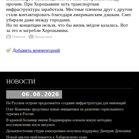
прочим. При Хорошавине хоть транспортная
инфраструктура заработала. Местные племена друг с другом
стали контактировать благодаря американским дэшкам. Снег
убирали даже между городами.
Но по концепции нельзя, что бы жизнь мёдом казалась. Вот
за это и загребли Хорошавина.
Ответить
Цитировать
Добавить комментарий
НОВОСТИ
06.08.2026
На Русском острове продолжается создание инфраструктуры для инноваций
Олег Кожемяко представил новые инициативы по развитию горнолыжного
туризма в России
В краевой больнице имени Владимирцева освоили новую методику
восстановления после инсульта
Дальневосточная студия кинохроники получила поддержку Дмитрия Демешина
Новый циклон приближается к Хабаровскому краю