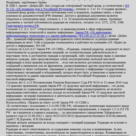
Федерация, зарубежные страны.
В 2006 г. проект «Дебри-ДВ» был создан как электронный частный архив, в соответствии с
ФЗ
№ 125 «Об архивном деле в Российской Федерации»
, согласно п. 2 ст. 13 «Создание архивов».
Основной фонд архива составляют публикации газет и журналов, изданные книги, а также
рукописи по дальневосточной (РФ) тематике. Доступ к архивным документам является
открытым в электронном виде, согласно п. 1 ст. 24 вышеобозначенного закона. Архивные
документы к частной собственности редакции не относятся, согласно ст.ст. 1275, 1276, 1306
Гражданского кодекса РФ
.
Согласно ч.2. п.3. ст.17 «Ответственность за правонарушения в сфере информации,
информационных технологий и защиты информации»
Закона РФ «Об информации,
информационных технологиях и о защите информации» (ФЗ-149 от 27.07.06 г.)
архив «Дебри-
ДВ», хранящий информацию, гражданско-правовую ответственность за распространение
информации не несет. Сайт и редакция основываются и работают на основании ст.8 «Право на
доступ к информации» ФЗ-149.
Согласно пп.3,4,6 ст.57 Закона РФ «О СМИ», «Редакция, главный редактор, журналист не несут
ответственности за распространение сведений, не соответствующих действительности и
порочащих честь и достоинство граждан и организаций, либо ущемляющих права и законные
интересы граждан, либо представляющих собой злоупотребление свободой массовой
информации и (или) правами журналиста: ...если они являются дословным воспроизведением
сообщений и материалов или их фрагментов, распространенных другим средством массовой
информации (а также сообщения, переданные в пресс-релизах и информация государственных,
общественных организаций и объединений), которое может быть установлено и привлечено к
ответственности за данное нарушение законодательства Российской Федерации о средствах
массовой информации».
Согласно абз.3, п.13 Постановления Пленума Верховного Суда РФ №16 от 15 июня 2010 года
«О практике применения судами Закона РФ «О средствах массовой информации», «по делам,
вытекающим из содержания распространенной информации, распространитель не является
надлежащим ответчиком, поскольку исходя из положений Закона РФ «О средствах массовой
информации» не вправе вмешиваться в деятельность редакции, в ходе которой определяется
содержание сообщений и материалов».
Воспользуйтесь «Правом на ответ» (ст.46 Закона РФ «О СМИ»).
«В соответствии с положением ч.3 ст.196 ГПК РФ, обязанность компенсации морального вреда
подлежит возложению на авторов, а по опубликованию опровержения, в порядке ч.2 ст.152 ГК
РФ - на учредителя и главного редактор», - из апелляционного определения Хабаровского
краевого суда от 22.08.2012 г. (дело №33-5325/2012) председательствующего И.И.Куликовой,
судей С.И.Дорожко, Н.В.Пестовой.
Мнения авторов материалов не всегда совпадают с позицией редакции. Редакция не вступает в
переписку с авторами.
Редакция не несет ответственность за содержание внешних ссылок и комментариев. За них
ответственны, соответственно, исключительно их правообладатели и авторы. Комментарии на
сайте приравнены к выражению мнения. Блоги и форум не входят в электронное периодическое