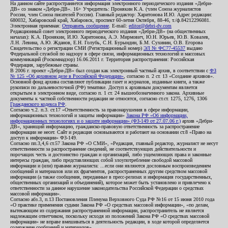
На данном сайте распространяется информация электронного периодического издания «Дебри-
ДВ» со знаком «Дебри-ДВ». 16+ Учредитель: Пронякин К.А. (член Союза журналистов
России, член Союза писателей России). Главный редактор: Харитонова И.Ю. Адрес редакции:
680032, Хабаровский край, Хабаровск, проспект 60-летия Октября, 88-46, т./ф.84212296081.
Электронная приемная:
Отправить сообщение
. E-mail:
editor@debri-dv.com
Редакционный совет электронного периодического издания «Дебри-ДВ» (на общественных
началах): К.А. Пронякин, И.Ю. Харитонова, А.Э. Мирмович, Ю.Н. Юрьев, Ю.В. Ковалев,
Л.Н. Левина, А.Ю. Жданов, Е.Н. Голубь, С.Н. Бурындин, Б.М. Сухинин, О.В. Егорова
Свидетельство о регистрации СМИ (Регистрационный номер)
ЭЛ № ФС77-45537
выдано
Федеральной службой по надзору в сфере связи, информационных технологий и массовых
коммуникаций (Роскомнадзор) 16.06.2011 г. Территория распространения: Российская
Федерация, зарубежные страны.
В 2006 г. проект «Дебри-ДВ» был создан как электронный частный архив, в соответствии с
ФЗ
№ 125 «Об архивном деле в Российской Федерации»
, согласно п. 2 ст. 13 «Создание архивов».
Основной фонд архива составляют публикации газет и журналов, изданные книги, а также
рукописи по дальневосточной (РФ) тематике. Доступ к архивным документам является
открытым в электронном виде, согласно п. 1 ст. 24 вышеобозначенного закона. Архивные
документы к частной собственности редакции не относятся, согласно ст.ст. 1275, 1276, 1306
Гражданского кодекса РФ
.
Согласно ч.2. п.3. ст.17 «Ответственность за правонарушения в сфере информации,
информационных технологий и защиты информации»
Закона РФ «Об информации,
информационных технологиях и о защите информации» (ФЗ-149 от 27.07.06 г.)
архив «Дебри-
ДВ», хранящий информацию, гражданско-правовую ответственность за распространение
информации не несет. Сайт и редакция основываются и работают на основании ст.8 «Право на
доступ к информации» ФЗ-149.
Согласно пп.3,4,6 ст.57 Закона РФ «О СМИ», «Редакция, главный редактор, журналист не несут
ответственности за распространение сведений, не соответствующих действительности и
порочащих честь и достоинство граждан и организаций, либо ущемляющих права и законные
интересы граждан, либо представляющих собой злоупотребление свободой массовой
информации и (или) правами журналиста: ...если они являются дословным воспроизведением
сообщений и материалов или их фрагментов, распространенных другим средством массовой
информации (а также сообщения, переданные в пресс-релизах и информация государственных,
общественных организаций и объединений), которое может быть установлено и привлечено к
ответственности за данное нарушение законодательства Российской Федерации о средствах
массовой информации».
Согласно абз.3, п.13 Постановления Пленума Верховного Суда РФ №16 от 15 июня 2010 года
«О практике применения судами Закона РФ «О средствах массовой информации», «по делам,
вытекающим из содержания распространенной информации, распространитель не является
надлежащим ответчиком, поскольку исходя из положений Закона РФ «О средствах массовой
информации» не вправе вмешиваться в деятельность редакции, в ходе которой определяется
содержание сообщений и материалов».