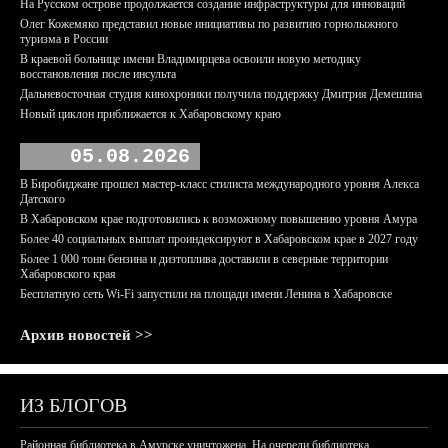
На Русском острове продолжается создание инфраструктуры для инноваций
Олег Кожемяко представил новые инициативы по развитию горнолыжного
туризма в России
В краевой больнице имени Владимирцева освоили новую методику
восстановления после инсульта
Дальневосточная студия кинохроники получила поддержку Дмитрия Демешина
Новый циклон приближается к Хабаровскому краю
05.08.2026
В Биробиджане прошел мастер-класс стилиста международного уровня Алекса
Датского
В Хабаровском крае подготовились к возможному повышению уровня Амура
Более 40 социальных выплат проиндексируют в Хабаровском крае в 2027 году
Более 1 000 тонн бензина и дизтоплива доставили в северные территории
Хабаровского края
Бесплатную сеть Wi-Fi запустили на площади имени Ленина в Хабаровске
Архив новостей >>
ИЗ БЛОГОВ
Районная библиотека в Амурске уничтожена. На очереди библиотека