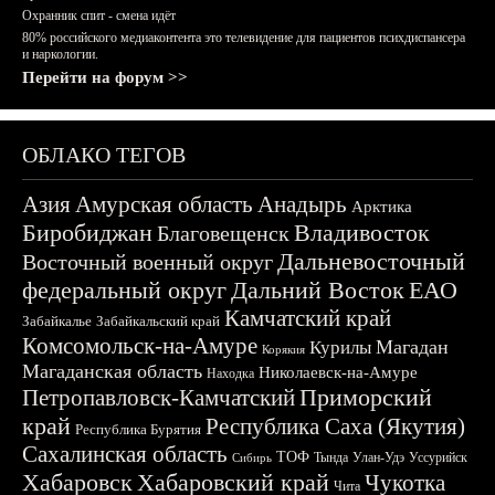
Охранник спит - смена идёт
80% российского медиаконтента это телевидение для пациентов психдиспансера
и наркологии.
Перейти на форум >>
ОБЛАКО ТЕГОВ
Азия
Амурская область
Анадырь
Арктика
Биробиджан
Владивосток
Благовещенск
Дальневосточный
Восточный военный округ
федеральный округ
Дальний Восток
ЕАО
Камчатский край
Забайкалье
Забайкальский край
Комсомольск-на-Амуре
Магадан
Курилы
Корякия
Магаданская область
Николаевск-на-Амуре
Находка
Приморский
Петропавловск-Камчатский
край
Республика Саха (Якутия)
Республика Бурятия
Сахалинская область
ТОФ
Тында
Улан-Удэ
Уссурийск
Сибирь
Хабаровск
Хабаровский край
Чукотка
Чита