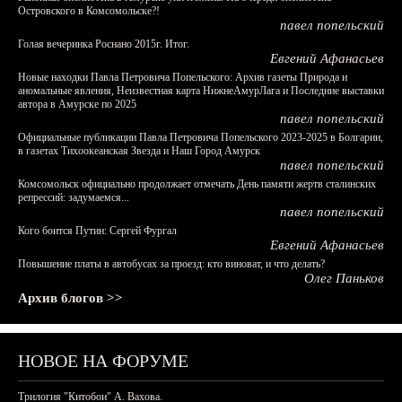
Островского в Комсомольске?!
павел попельский
Голая вечеринка Роснано 2015г. Итог.
Евгений Афанасьев
Новые находки Павла Петровича Попельского: Архив газеты Природа и
аномальные явления, Неизвестная карта НижнеАмурЛага и Последние выставки
автора в Амурске по 2025
павел попельский
Официальные публикации Павла Петровича Попельского 2023-2025 в Болгарии,
в газетах Тихоокеанская Звезда и Наш Город Амурск
павел попельский
Комсомольск официально продолжает отмечать День памяти жертв сталинских
репрессий: задумаемся...
павел попельский
Кого боится Путин: Сергей Фургал
Евгений Афанасьев
Повышение платы в автобусах за проезд: кто виноват, и что делать?
Олег Паньков
Архив блогов >>
НОВОЕ НА ФОРУМЕ
Трилогия "Китобои" А. Вахова.