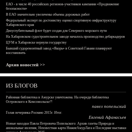
ЕАО - в числе 40 российских регионов-участников кампании «Продвижение
безопасности»
В ЕАО значительно увеличены объемы дорожных работ
Федеральный эксперт по достоинству оценил спортивную инфраструктуру
Хабаровского края
Дноуглубительный флот будет создан для Северного морского пути
На Хабаровском судостроительном заводе началось производство дебаркадеров
ЦУМ в Хабаровске вернули государству
Бывший судоремонтный завод «Якорь» в Советской Гавани планируют
восстановить
Архив новостей >>
ИЗ БЛОГОВ
Районная библиотека в Амурске уничтожена. На очереди библиотека
Островского в Комсомольске?!
павел попельский
Голая вечеринка Роснано 2015г. Итог.
Евгений Афанасьев
Новые находки Павла Петровича Попельского: Архив газеты Природа и
аномальные явления, Неизвестная карта НижнеАмурЛага и Последние выставки