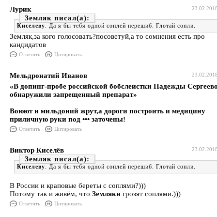
Лурик
23.02.201
Земляк
Киселеву
. Да я бы тебя одной соплей перешиб. Глотай сопли.
Земляк,за кого голосовать?посоветуй,а то сомнения есть про
кандидатов
Ответить
Цитировать
Мельдронатий Иванов
23.02.201
«В допинг-пробе российской бобслеистки Надежды Сергеев
обнаружили запрещенный препарат»
Воюют и мильдоний жрут,а дороги построить и медицину
приличную руки под ••• заточены!
Ответить
Цитировать
Виктор Киселёв
23.02.201
Земляк
Киселеву
. Да я бы тебя одной соплей перешиб. Глотай сопли.
В России и краповые береты с соплями?)))
Потому так и живём, что
Земляки
грозят соплями.)))
Ответить
Цитировать