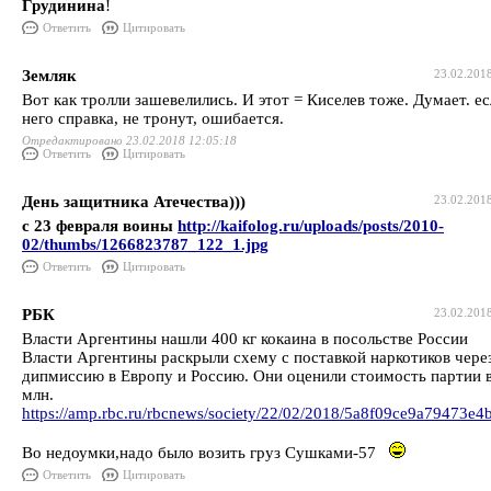
Грудинина
!
Ответить
Цитировать
Земляк
23.02.201
Вот как тролли зашевелились. И этот = Киселев тоже. Думает. ес
него справка, не тронут, ошибается.
Отредактировано 23.02.2018 12:05:18
Ответить
Цитировать
День защитника Атечества)))
23.02.201
с 23 февраля воины
http://kaifolog.ru/uploads/posts/2010-
02/thumbs/1266823787_122_1.jpg
Ответить
Цитировать
РБК
23.02.201
Власти Аргентины нашли 400 кг кокаина в посольстве России
Власти Аргентины раскрыли схему с поставкой наркотиков чере
дипмиссию в Европу и Россию. Они оценили стоимость партии 
млн.
https://amp.rbc.ru/rbcnews/society/22/02/2018/5a8f09ce9a79473e4
Во недоумки,надо было возить груз Сушками-57
Ответить
Цитировать