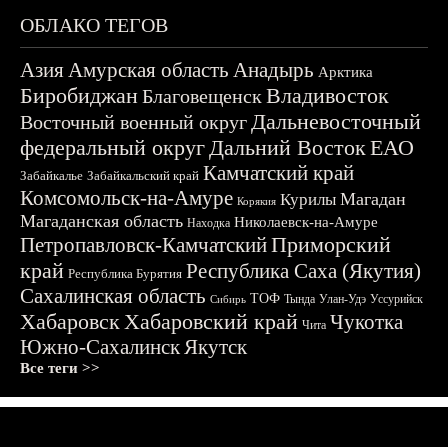
ОБЛАКО ТЕГОВ
Азия
Амурская область
Анадырь
Арктика
Биробиджан
Владивосток
Благовещенск
Дальневосточный
Восточный военный округ
федеральный округ
Дальний Восток
ЕАО
Камчатский край
Забайкалье
Забайкальский край
Комсомольск-на-Амуре
Магадан
Курилы
Корякия
Магаданская область
Николаевск-на-Амуре
Находка
Приморский
Петропавловск-Камчатский
край
Республика Саха (Якутия)
Республика Бурятия
Сахалинская область
ТОФ
Тында
Улан-Удэ
Уссурийск
Сибирь
Хабаровск
Хабаровский край
Чукотка
Чита
Южно-Сахалинск
Якутск
Все теги >>