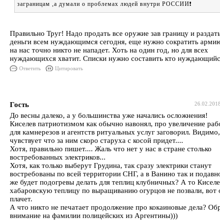
заграницам ,а думали о проблемах людей внутри РОССИИ❗️
Правильно Труг! Надо продать все оружие зав границу и раздат
деньги всем нуждающимся сегодня, еще нужно сократить армию
на нас точно никто не нападет. Хоть на один год, но для всех
нуждающихся хватит. Списки нужно составить кто нуждающийс
Ответить
Цитировать
Гость
26.02.201
До весны далеко, а у большинства уже начались осложнения!
Киселев патриотизмом как обычно навонял, про увеличение ра
для камнерезов и агентств ритуальных услуг заговорил. Видимо,
чувствует что за ним скоро старуха с косой придет....
Хотя, правильно пишет.... Жаль что нет у нас в стране столько
востребованных электриков...
Хотя, как только выберут Грудина, так сразу электрики станут
востребованы по всей территории СНГ, а в Ванино так и подавн
же будет подогревы делать для теплиц клубничных? А то Киселе
хабаровскую теплицу по выращиванию огурцов не позвали, вот 
плачет.
А что никто не печатает продолжение про кокаиновые дела? Об
внимание на фамилии полицейских из Аргентины)))