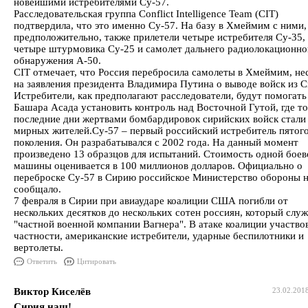
новейшими истребителями Су-57.
Расследовательская группа Conflict Intelligence Team (CIT)
подтвердила, что это именно Су-57. На базу в Хмеймим с ними,
предположительно, также прилетели четыре истребителя Су-35,
четыре штурмовика Су-25 и самолет дальнего радиолокационно
обнаружения А-50.
CIT отмечает, что Россия перебросила самолеты в Хмеймим, не
на заявления президента Владимира Путина о выводе войск из С
Истребители, как предполагают расследователи, будут помогать
Башара Асада установить контроль над Восточной Гутой, где то
последние дни жертвами бомбардировок сирийских войск стали
мирных жителей.Су-57 – первый российский истребитель пятог
поколения. Он разрабатывался с 2002 года. На данный момент
произведено 13 образцов для испытаний. Стоимость одной боев
машины оценивается в 100 миллионов долларов. Официально о
переброске Су-57 в Сирию российское Министерство обороны 
сообщало.
7 февраля в Сирии при авиаударе коалиции США погибли от
нескольких десятков до нескольких сотен россиян, который служ
"частной военной компании Вагнера". В атаке коалиции участвов
частности, американские истребители, ударные беспилотники и
вертолеты.
Ответить
Цитировать
Виктор Киселёв
23.02.201
Сирия наш!
,