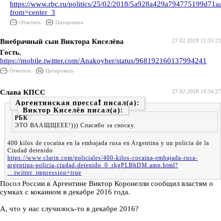
https://www.rbc.ru/politics/25/02/2018/5a928a429a794775199d71a
from=center_3
Ответить
Цитировать
Внебрачный сын Виктора Киселёва
27.02.2018 12:33:22
Гость
,
https://mobile.twitter.com/Anakoyher/status/968192160137994241
Ответить
Цитировать
Слава КПСС
27.02.2018 14:34:27
Аргентинская пресса❗️
Виктор Киселёв
РБК
ЭТО ВААЩЩЕЕЕ!))) Спасибо за сноску.
400 kilos de cocaína en la embajada rusa en Argentina y un policía de la
Ciudad detenido
https://www.clarin.com/policiales/400-kilos-cocaina-embajada-rusa-
argentina-policia-ciudad-detenido_0_rkgPLBhDM.amp.html?
__twitter_impression=true
Посол России в Аргентине Виктор Коронелли сообщил властям о
сумках с кокаином в декабре 2016 года.
А, что у нас случилось-то в декабре 2016?