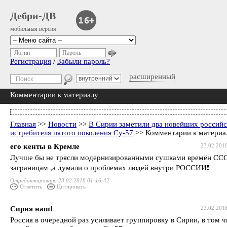
Дебри-ДВ
мобильная версия
Логин
Пароль
Регистрация
/
Забыли пароль?
расширенный
Комментарии к материалу
Главная
>>
Новости
>>
В Сирии заметили два новейших россий
истребителя пятого поколения Су-57
>> Комментарии к материа
его кенты в Кремле
23.02.201
Лучше бы не трясли модернизированными сушками времён СС
заграницам ,а думали о проблемах людей внутри РОССИИ❗️
Отредактировано 23.02.2018 01:16:42
Ответить
Цитировать
Сирия наш!
23.02.201
Россия в очередной раз усиливает группировку в Сирии, в том ч