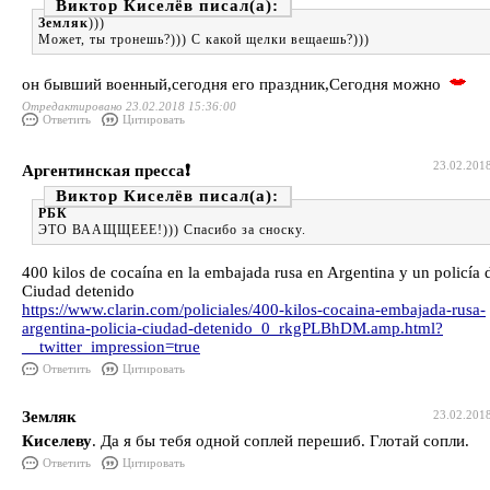
Виктор Киселёв
Земляк
)))
Может, ты тронешь?))) С какой щелки вещаешь?)))
он бывший военный,сегодня его праздник,Сегодня можно
Отредактировано 23.02.2018 15:36:00
Ответить
Цитировать
23.02.201
Аргентинская пресса❗️
Виктор Киселёв
РБК
ЭТО ВААЩЩЕЕЕ!))) Спасибо за сноску.
400 kilos de cocaína en la embajada rusa en Argentina y un policía d
Ciudad detenido
https://www.clarin.com/policiales/400-kilos-cocaina-embajada-rusa-
argentina-policia-ciudad-detenido_0_rkgPLBhDM.amp.html?
__twitter_impression=true
Ответить
Цитировать
Земляк
23.02.201
Киселеву
. Да я бы тебя одной соплей перешиб. Глотай сопли.
Ответить
Цитировать