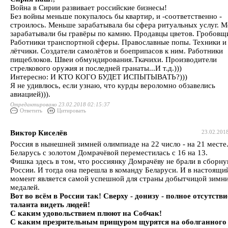
Война в Сирии развивает российские бизнесы!
Без войны меньше покупалось бы квартир, и -соответственно -
строилось. Меньше зарабатывала бы сфера ритуальных услуг. 
зарабатывали бы гравёры по камню. Продавцы цветов. Гробовщ
Работники транспортной сферы. Православные попы. Техники и
лётчики. Создатели самолётов и боеприпасов к ним. Работники
пищеблоков. Швеи обмундирования.Ткачихи. Производители
стрелкового оружия и последней гранаты...И т.д.)))
Интересно: И КТО КОГО БУДЕТ ИСПЫТЫВАТЬ?)))
Я не удивлюсь, если узнаю, что курды вероломно обзавелись
авиацией))).
Отредактировано 23.02.2018 02:15:37
Ответить
Цитировать
Виктор Киселёв
23.02.201
Россия в нынешней зимней олимпиаде на 22 число - на 21 месте
Беларусь с золотом Домрачёвой переместилась с 16 на 13.
Фишка здесь в том, что россиянку Домрачёву не брали в сборн
России. И тогда она перешла в команду Беларуси. И в настоящи
момент является самой успешной для страны добытчицой зимн
медалей.
Вот во всём в России так! Сверху - донизу - полное отсутстви
таланта видеть людей!
С каким удовольствием плюют на Собчак!
С каким презрительным прищуром щурятся на оболганного