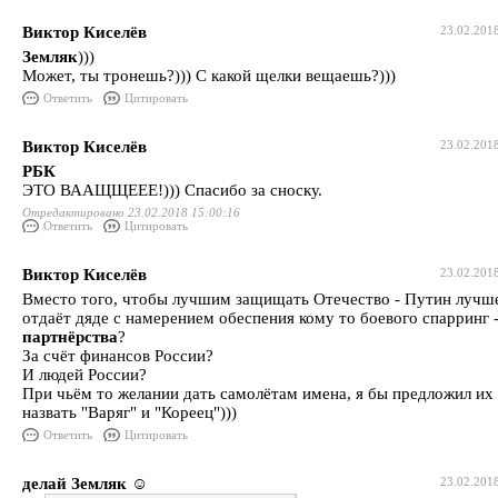
Виктор Киселёв
23.02.201
Земляк
)))
Может, ты тронешь?))) С какой щелки вещаешь?)))
Ответить
Цитировать
Виктор Киселёв
23.02.201
РБК
ЭТО ВААЩЩЕЕЕ!))) Спасибо за сноску.
Отредактировано 23.02.2018 15:00:16
Ответить
Цитировать
Виктор Киселёв
23.02.201
Вместо того, чтобы лучшим защищать Отечество - Путин лучш
отдаёт дяде с намерением обеспения кому то боевого спарринг 
партнёрства
?
За счёт финансов России?
И людей России?
При чьём то желании дать самолётам имена, я бы предложил их
назвать "Варяг" и "Кореец")))
Ответить
Цитировать
делай Земляк ☺️
23.02.201