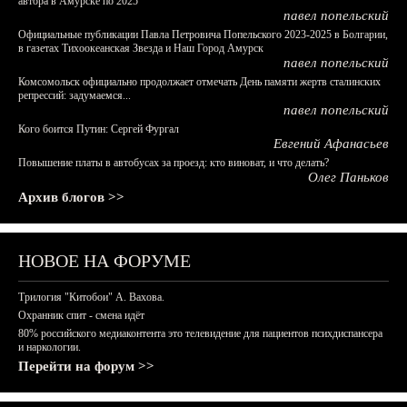
автора в Амурске по 2025
павел попельский
Официальные публикации Павла Петровича Попельского 2023-2025 в Болгарии,
в газетах Тихоокеанская Звезда и Наш Город Амурск
павел попельский
Комсомольск официально продолжает отмечать День памяти жертв сталинских
репрессий: задумаемся...
павел попельский
Кого боится Путин: Сергей Фургал
Евгений Афанасьев
Повышение платы в автобусах за проезд: кто виноват, и что делать?
Олег Паньков
Архив блогов >>
НОВОЕ НА ФОРУМЕ
Трилогия "Китобои" А. Вахова.
Охранник спит - смена идёт
80% российского медиаконтента это телевидение для пациентов психдиспансера
и наркологии.
Перейти на форум >>