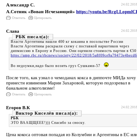
Александр С.
24.02.201
А.Сотник «Вован Исчезающий»
https://youtu.be/RcgLLopmlC
Ответить
Цитировать
Слава
24.02.201
РБК
Власти Аргентины нашли 400 кг кокаина в посольстве России
Власти Аргентины раскрыли схему с поставкой наркотиков через
дипмиссию в Европу и Россию. Они оценили стоимость партии в €50
https://amp.rbc.ru/rbcnews/society/22/02/2018/5a8f09ce9a79473e4becd
Во недоумки,надо было возить груз Сушками-57
После того, как узнал о чемоданах кокса в диппочте МИДа хочу
принести извинения Марии Захаровой, которую подозревал в
банальном алкоголизме!
Ответить
Цитировать
Егоров В.К
24.02.201
Виктор Киселёв
РБК
ЭТО ВААЩЩЕЕЕ!))) Спасибо за сноску.
Цена кокоса оптовая попадая из Колумбии и Аргентины в ЕС ил