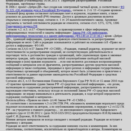
коммуникаций (Роскомнадзор) 16.06.2011 г. Территория распространения: Российская
Федерация, зарубежные страны.
В 2006 г. проект «Дебри-ДВ» был создан как электронный частный архив, в соответствии с
ФЗ
№ 125 «Об архивном деле в Российской Федерации»
, согласно п. 2 ст. 13 «Создание архивов».
Основной фонд архива составляют публикации газет и журналов, изданные книги, а также
рукописи по дальневосточной (РФ) тематике. Доступ к архивным документам является
открытым в электронном виде, согласно п. 1 ст. 24 вышеобозначенного закона. Архивные
документы к частной собственности редакции не относятся, согласно ст.ст. 1275, 1276, 1306
Гражданского кодекса РФ
.
Согласно ч.2. п.3. ст.17 «Ответственность за правонарушения в сфере информации,
информационных технологий и защиты информации»
Закона РФ «Об информации,
информационных технологиях и о защите информации» (ФЗ-149 от 27.07.06 г.)
архив «Дебри-
ДВ», хранящий информацию, гражданско-правовую ответственность за распространение
информации не несет. Сайт и редакция основываются и работают на основании ст.8 «Право на
доступ к информации» ФЗ-149.
Согласно пп.3,4,6 ст.57 Закона РФ «О СМИ», «Редакция, главный редактор, журналист не несут
ответственности за распространение сведений, не соответствующих действительности и
порочащих честь и достоинство граждан и организаций, либо ущемляющих права и законные
интересы граждан, либо представляющих собой злоупотребление свободой массовой
информации и (или) правами журналиста: ...если они являются дословным воспроизведением
сообщений и материалов или их фрагментов, распространенных другим средством массовой
информации (а также сообщения, переданные в пресс-релизах и информация государственных,
общественных организаций и объединений), которое может быть установлено и привлечено к
ответственности за данное нарушение законодательства Российской Федерации о средствах
массовой информации».
Согласно абз.3, п.13 Постановления Пленума Верховного Суда РФ №16 от 15 июня 2010 года
«О практике применения судами Закона РФ «О средствах массовой информации», «по делам,
вытекающим из содержания распространенной информации, распространитель не является
надлежащим ответчиком, поскольку исходя из положений Закона РФ «О средствах массовой
информации» не вправе вмешиваться в деятельность редакции, в ходе которой определяется
содержание сообщений и материалов».
Воспользуйтесь «Правом на ответ» (ст.46 Закона РФ «О СМИ»).
«В соответствии с положением ч.3 ст.196 ГПК РФ, обязанность компенсации морального вреда
подлежит возложению на авторов, а по опубликованию опровержения, в порядке ч.2 ст.152 ГК
РФ - на учредителя и главного редактор», - из апелляционного определения Хабаровского
краевого суда от 22.08.2012 г. (дело №33-5325/2012) председательствующего И.И.Куликовой,
судей С.И.Дорожко, Н.В.Пестовой.
Мнения авторов материалов не всегда совпадают с позицией редакции. Редакция не вступает в
переписку с авторами.
Редакция не несет ответственность за содержание внешних ссылок и комментариев. За них
ответственны, соответственно, исключительно их правообладатели и авторы. Комментарии на