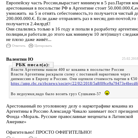
Европейску часть России,вырастает минимум в 5 раз.Партия ко
арестованная в посольстве РФ в Аргентине стоит 50.000.000.€,е
умножить на 5 и отнять себестоимость,то получается чистый д
200.000.000.€. Если даже отправлять раз в месяц дип-почтой,то 
получается 2.4млрд€!
Они спалились только в 16 году и попали в разработку аргентин
полиции,и работали до этого как минимум 10 лет(пишут следа
не плохо даже живёт...
Ответить
Цитировать
Валентин Ю
25.02.201
РБК
Власти Аргентины нашли 400 кг кокаина в посольстве России
Власти Аргентины раскрыли схему с поставкой наркотиков через
дипмиссию в Европу и Россию. Они оценили стоимость партии в €50
https://amp.rbc.ru/rbcnews/society/22/02/2018/5a8f09ce9a79473e4becd
Во недоумки,надо было возить груз Сушками-57
Арестованный по уголовному делу о наркотрафике кокаина из
Аргентины в Россию Александр Чикало занимает пост президен
Фонда «Мораль. Русские православные меценаты в Латинской
Америке»
Офигительно! ПРОСТО ОФИГИТЕЛЬНО!