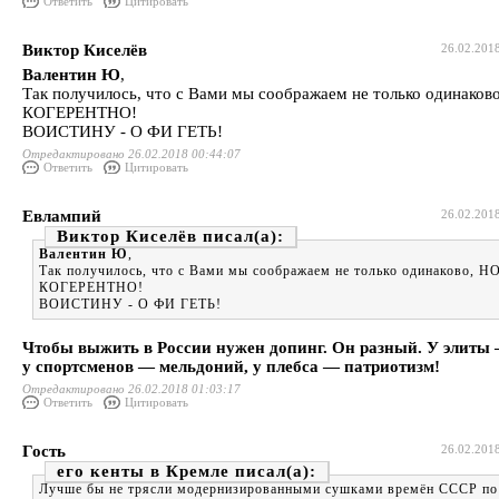
Ответить
Цитировать
Виктор Киселёв
26.02.201
Валентин Ю
,
Так получилось, что с Вами мы соображаем не только одинаков
КОГЕРЕНТНО!
ВОИСТИНУ - О ФИ ГЕТЬ!
Отредактировано 26.02.2018 00:44:07
Ответить
Цитировать
Евлампий
26.02.201
Виктор Киселёв
Валентин Ю
,
Так получилось, что с Вами мы соображаем не только одинаково, Н
КОГЕРЕНТНО!
ВОИСТИНУ - О ФИ ГЕТЬ!
Чтобы выжить в России нужен допинг. Он разный. У элиты 
у спортсменов — мельдоний, у плебса — патриотизм!
Отредактировано 26.02.2018 01:03:17
Ответить
Цитировать
Гость
26.02.201
его кенты в Кремле
Лучше бы не трясли модернизированными сушками времён СССР по