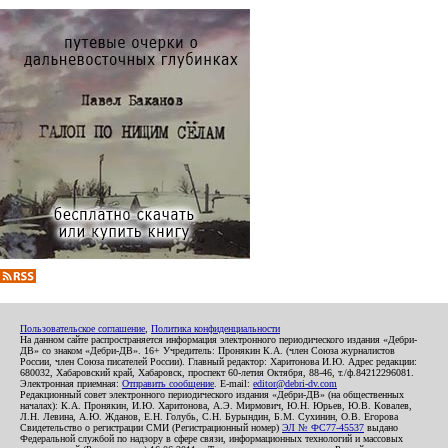
Пользовательское соглашение
,
Политика конфиденциальности
На данном сайте распространяется информация электронного периодического издания «Дебри-
ДВ» со знаком «Дебри-ДВ». 16+ Учредитель: Пронякин К.А. (член Союза журналистов
России, член Союза писателей России). Главный редактор: Харитонова И.Ю. Адрес редакции:
680032, Хабаровский край, Хабаровск, проспект 60-летия Октября, 88-46, т./ф.84212296081.
Электронная приемная:
Отправить сообщение
. E-mail:
editor@debri-dv.com
Редакционный совет электронного периодического издания «Дебри-ДВ» (на общественных
началах): К.А. Пронякин, И.Ю. Харитонова, А.Э. Мирмович, Ю.Н. Юрьев, Ю.В. Ковалев,
Л.Н. Левина, А.Ю. Жданов, Е.Н. Голубь, С.Н. Бурындин, Б.М. Сухинин, О.В. Егорова
Свидетельство о регистрации СМИ (Регистрационный номер)
ЭЛ № ФС77-45537
выдано
Федеральной службой по надзору в сфере связи, информационных технологий и массовых