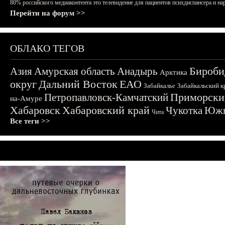
80% российского медиаконтента это телевидение для пациентов психдиспансера и на
Перейти на форум >>
ОБЛАКО ТЕГОВ
Бироби
Азия
Амурская область
Анадырь
Арктика
округ
Дальний Восток
ЕАО
Забайкалье
Забайкальский к
Приморски
Петропавловск-Камчатский
на-Амуре
Хабаровск
Хабаровский край
Чукотка
Южн
Чита
Все теги >>