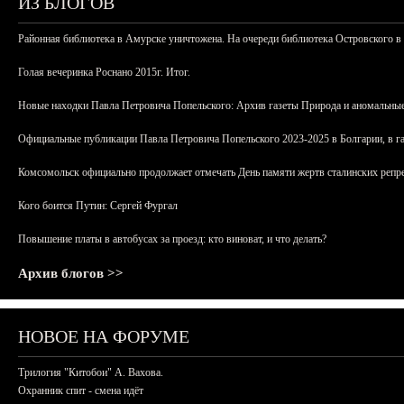
ИЗ БЛОГОВ
Районная библиотека в Амурске уничтожена. На очереди библиотека Островского в
Голая вечеринка Роснано 2015г. Итог.
Новые находки Павла Петровича Попельского: Архив газеты Природа и аномальные
Официальные публикации Павла Петровича Попельского 2023-2025 в Болгарии, в г
Комсомольск официально продолжает отмечать День памяти жертв сталинских репрес
Кого боится Путин: Сергей Фургал
Повышение платы в автобусах за проезд: кто виноват, и что делать?
Архив блогов >>
НОВОЕ НА ФОРУМЕ
Трилогия "Китобои" А. Вахова.
Охранник спит - смена идёт