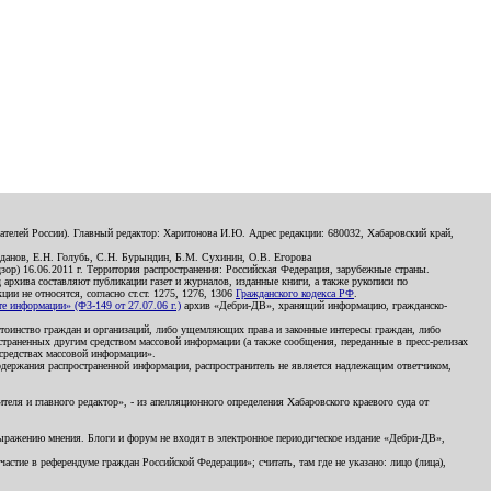
телей России). Главный редактор: Харитонова И.Ю. Адрес редакции: 680032, Хабаровский край,
данов, Е.Н. Голубь, С.Н. Бурындин, Б.М. Сухинин, О.В. Егорова
р) 16.06.2011 г. Территория распространения: Российская Федерация, зарубежные страны.
д архива составляют публикации газет и журналов, изданные книги, а также рукописи по
и не относятся, согласно ст.ст. 1275, 1276, 1306
Гражданского кодекса РФ
.
 информации» (ФЗ-149 от 27.07.06 г.)
архив «Дебри-ДВ», хранящий информацию, гражданско-
остоинство граждан и организаций, либо ущемляющих права и законные интересы граждан, либо
страненных другим средством массовой информации (а также сообщения, переданные в пресс-релизах
 средствах массовой информации».
держания распространенной информации, распространитель не является надлежащим ответчиком,
еля и главного редактор», - из апелляционного определения Хабаровского краевого суда от
 выражению мнения. Блоги и форум не входят в электронное периодическое издание «Дебри-ДВ»,
стие в референдуме граждан Российской Федерации»; считать, там где не указано: лицо (лица),