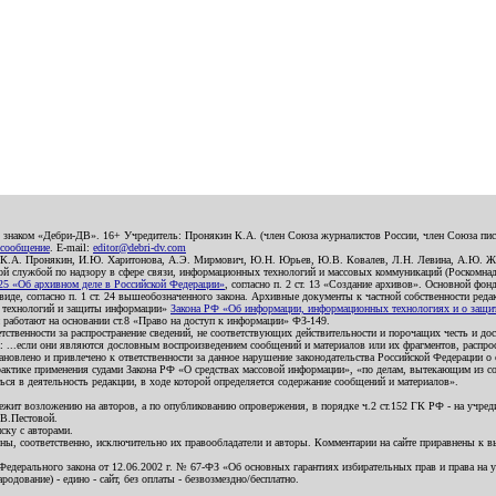
о знаком «Дебри-ДВ». 16+ Учредитель: Пронякин К.А. (член Союза журналистов России, член Союза писа
 сообщение
. E-mail:
editor@debri-dv.com
): К.А. Пронякин, И.Ю. Харитонова, А.Э. Мирмович, Ю.Н. Юрьев, Ю.В. Ковалев, Л.Н. Левина, А.Ю. Ж
 службой по надзору в сфере связи, информационных технологий и массовых коммуникаций (Роскомнадзо
5 «Об архивном деле в Российской Федерации»
, согласно п. 2 ст. 13 «Создание архивов». Основной фон
е, согласно п. 1 ст. 24 вышеобозначенного закона. Архивные документы к частной собственности редакци
ых технологий и защиты информации»
Закона РФ «Об информации, информационных технологиях и о защите
и работают на основании ст.8 «Право на доступ к информации» ФЗ-149.
етственности за распространение сведений, не соответствующих действительности и порочащих честь и д
 ...если они являются дословным воспроизведением сообщений и материалов или их фрагментов, распро
новлено и привлечено к ответственности за данное нарушение законодательства Российской Федерации о
актике применения судами Закона РФ «О средствах массовой информации», «по делам, вытекающим из со
ся в деятельность редакции, в ходе которой определяется содержание сообщений и материалов».
жит возложению на авторов, а по опубликованию опровержения, в порядке ч.2 ст.152 ГК РФ - на учредит
.В.Пестовой.
ску с авторами.
енны, соответственно, исключительно их правообладатели и авторы. Комментарии на сайте приравнены к
дерального закона от 12.06.2002 г. № 67-ФЗ «Об основных гарантиях избирательных прав и права на уча
дование) - едино - сайт, без оплаты - безвозмездно/бесплатно.