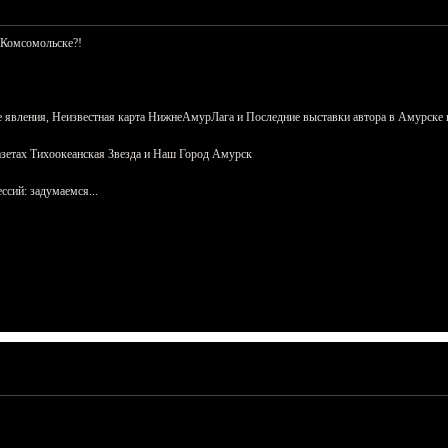
 Комсомольске?!
 явления, Неизвестная карта НижнеАмурЛага и Последние выставки автора в Амурске 
азетах Тихоокеанская Звезда и Наш Город Амурск
сий: задумаемся...