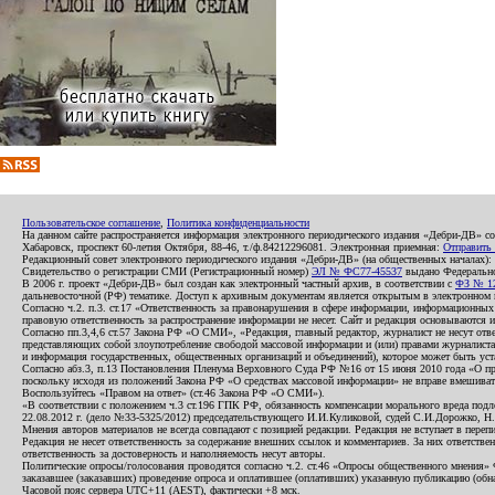
Пользовательское соглашение
,
Политика конфиденциальности
На данном сайте распространяется информация электронного периодического издания «Дебри-ДВ» с
Хабаровск, проспект 60-летия Октября, 88-46, т./ф.84212296081. Электронная приемная:
Отправить
Редакционный совет электронного периодического издания «Дебри-ДВ» (на общественных началах
Свидетельство о регистрации СМИ (Регистрационный номер)
ЭЛ № ФС77-45537
выдано Федеральной
В 2006 г. проект «Дебри-ДВ» был создан как электронный частный архив, в соответствии с
ФЗ № 12
дальневосточной (РФ) тематике. Доступ к архивным документам является открытым в электронном вид
Согласно ч.2. п.3. ст.17 «Ответственность за правонарушения в сфере информации, информационн
правовую ответственность за распространение информации не несет. Сайт и редакция основываются 
Согласно пп.3,4,6 ст.57 Закона РФ «О СМИ», «Редакция, главный редактор, журналист не несут отв
представляющих собой злоупотребление свободой массовой информации и (или) правами журналиста:
и информация государственных, общественных организаций и объединений), которое может быть уста
Согласно абз.3, п.13 Постановления Пленума Верховного Суда РФ №16 от 15 июня 2010 года «О пр
поскольку исходя из положений Закона РФ «О средствах массовой информации» не вправе вмешивать
Воспользуйтесь «Правом на ответ» (ст.46 Закона РФ «О СМИ»).
«В соответствии с положением ч.3 ст.196 ГПК РФ, обязанность компенсации морального вреда подле
22.08.2012 г. (дело №33-5325/2012) председательствующего И.И.Куликовой, судей С.И.Дорожко, Н
Мнения авторов материалов не всегда совпадают с позицией редакции. Редакция не вступает в перепи
Редакция не несет ответственность за содержание внешних ссылок и комментариев. За них ответств
ответственность за достоверность и наполняемость несут авторы.
Политические опросы/голосования проводятся согласно ч.2. ст.46 «Опросы общественного мнения» Фе
заказавшее (заказавших) проведение опроса и оплатившее (оплативших) указанную публикацию (обнаро
Часовой пояс сервера UTC+11 (AEST), фактически +8 мск.