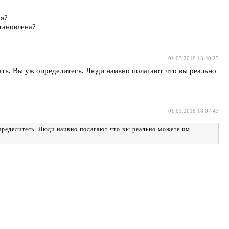
ся?
тановлена?
01.03.2018 13:40:25
ать. Вы уж определитесь. Люди наивно полагают что вы реально
01.03.2018 18:07:43
определитесь. Люди наивно полагают что вы реально можете им