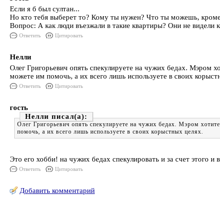
Если я б был султан...
Но кто тебя выберет то? Кому ты нужен? Что ты можешь, кром
Вопрос: А как люди въезжали в такие квартиры? Они не видели 
Ответить
Цитировать
Нелли
Олег Григорьевич опять спекулируете на чужих бедах. Мэром хо
можете им помочь, а их всего лишь используете в своих корыст
Ответить
Цитировать
гость
Нелли
Олег Григорьевич опять спекулируете на чужих бедах. Мэром хотите
помочь, а их всего лишь используете в своих корыстных целях.
Это его хобби! на чужих бедах спекулировать и за счет этого и 
Ответить
Цитировать
Добавить комментарий