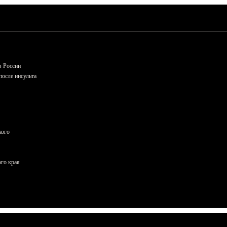
в России
осле инсульта
кого
ого края