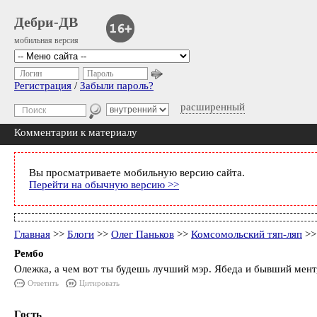
Дебри-ДВ
мобильная версия
Логин
Пароль
Регистрация
/
Забыли пароль?
расширенный
Комментарии к материалу
Вы просматриваете мобильную версию сайта.
Перейти на обычную версию >>
Главная
>>
Блоги
>>
Олег Паньков
>>
Комсомольский тяп-ляп
>>
Рембо
Олежка, а чем вот ты будешь лучший мэр. Ябеда и бывший мент, 
Ответить
Цитировать
Гость