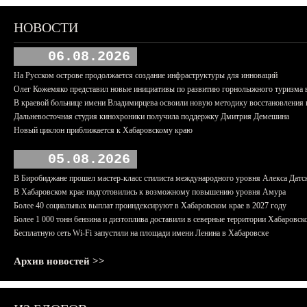
НОВОСТИ
06.08.2026
На Русском острове продолжается создание инфраструктуры для инноваций
Олег Кожемяко представил новые инициативы по развитию горнолыжного туризма 
В краевой больнице имени Владимирцева освоили новую методику восстановления п
Дальневосточная студия кинохроники получила поддержку Дмитрия Демешина
Новый циклон приближается к Хабаровскому краю
05.08.2026
В Биробиджане прошел мастер-класс стилиста международного уровня Алекса Датс
В Хабаровском крае подготовились к возможному повышению уровня Амура
Более 40 социальных выплат проиндексируют в Хабаровском крае в 2027 году
Более 1 000 тонн бензина и дизтоплива доставили в северные территории Хабаровск
Бесплатную сеть Wi-Fi запустили на площади имени Ленина в Хабаровске
Архив новостей >>