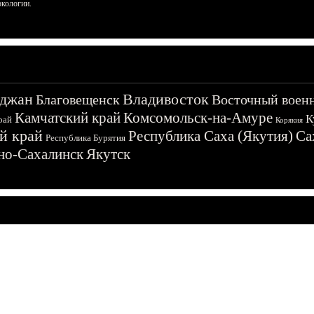
ркологии.
джан
Владивосток
Благовещенск
Восточный воен
Камчатский край
Комсомольск-на-Амуре
К
рай
Корякия
й край
Республика Саха (Якутия)
Са
Республика Бурятия
о-Сахалинск
Якутск