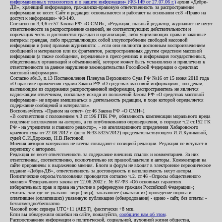
информационных технологиях и о защите информации» (ФЗ-149 от 27.07.06 г.)
архив «Дебри-
ДВ», хранящий информацию, гражданско-правовую ответственность за распространение
информации не несет. Сайт и редакция основываются и работают на основании ст.8 «Право на
доступ к информации» ФЗ-149.
Согласно пп.3,4,6 ст.57 Закона РФ «О СМИ», «Редакция, главный редактор, журналист не несут
ответственности за распространение сведений, не соответствующих действительности и
порочащих честь и достоинство граждан и организаций, либо ущемляющих права и законные
интересы граждан, либо представляющих собой злоупотребление свободой массовой
информации и (или) правами журналиста: ...если они являются дословным воспроизведением
сообщений и материалов или их фрагментов, распространенных другим средством массовой
информации (а также сообщения, переданные в пресс-релизах и информация государственных,
общественных организаций и объединений), которое может быть установлено и привлечено к
ответственности за данное нарушение законодательства Российской Федерации о средствах
массовой информации».
Согласно абз.3, п.13 Постановления Пленума Верховного Суда РФ №16 от 15 июня 2010 года
«О практике применения судами Закона РФ «О средствах массовой информации», «по делам,
вытекающим из содержания распространенной информации, распространитель не является
надлежащим ответчиком, поскольку исходя из положений Закона РФ «О средствах массовой
информации» не вправе вмешиваться в деятельность редакции, в ходе которой определяется
содержание сообщений и материалов».
Воспользуйтесь «Правом на ответ» (ст.46 Закона РФ «О СМИ»).
«В соответствии с положением ч.3 ст.196 ГПК РФ, обязанность компенсации морального вреда
подлежит возложению на авторов, а по опубликованию опровержения, в порядке ч.2 ст.152 ГК
РФ - на учредителя и главного редактор», - из апелляционного определения Хабаровского
краевого суда от 22.08.2012 г. (дело №33-5325/2012) председательствующего И.И.Куликовой,
судей С.И.Дорожко, Н.В.Пестовой.
Мнения авторов материалов не всегда совпадают с позицией редакции. Редакция не вступает в
переписку с авторами.
Редакция не несет ответственность за содержание внешних ссылок и комментариев. За них
ответственны, соответственно, исключительно их правообладатели и авторы. Комментарии на
сайте приравнены к выражению мнения. Блоги и форум не входят в электронное периодическое
издание «Дебри-ДВ», ответственность за достоверность и наполняемость несут авторы.
Политические опросы/голосования проводятся согласно ч.2. ст.46 «Опросы общественного
мнения» Федерального закона от 12.06.2002 г. № 67-ФЗ «Об основных гарантиях
избирательных прав и права на участие в референдуме граждан Российской Федерации»;
считать, там где не указано: лицо (лица), заказавшее (заказавших) проведение опроса и
оплатившее (оплативших) указанную публикацию (обнародование) - едино - сайт, без оплаты -
безвозмездно/бесплатно.
Часовой пояс сервера UTC+11 (AEST), фактически +8 мск.
Если вы обнаружили ошибки на сайте, пожалуйста,
сообщите нам об этом
.
Распространение информации о политической, социальной, духовной жизни общества,