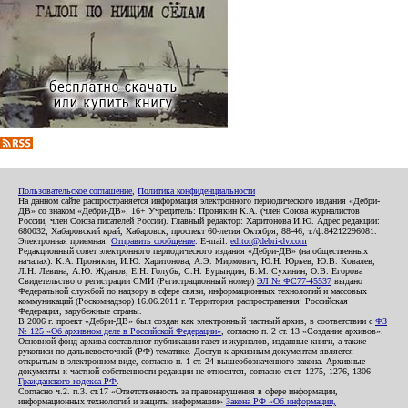
Пользовательское соглашение
,
Политика конфиденциальности
На данном сайте распространяется информация электронного периодического издания «Дебри-
ДВ» со знаком «Дебри-ДВ». 16+ Учредитель: Пронякин К.А. (член Союза журналистов
России, член Союза писателей России). Главный редактор: Харитонова И.Ю. Адрес редакции:
680032, Хабаровский край, Хабаровск, проспект 60-летия Октября, 88-46, т./ф.84212296081.
Электронная приемная:
Отправить сообщение
. E-mail:
editor@debri-dv.com
Редакционный совет электронного периодического издания «Дебри-ДВ» (на общественных
началах): К.А. Пронякин, И.Ю. Харитонова, А.Э. Мирмович, Ю.Н. Юрьев, Ю.В. Ковалев,
Л.Н. Левина, А.Ю. Жданов, Е.Н. Голубь, С.Н. Бурындин, Б.М. Сухинин, О.В. Егорова
Свидетельство о регистрации СМИ (Регистрационный номер)
ЭЛ № ФС77-45537
выдано
Федеральной службой по надзору в сфере связи, информационных технологий и массовых
коммуникаций (Роскомнадзор) 16.06.2011 г. Территория распространения: Российская
Федерация, зарубежные страны.
В 2006 г. проект «Дебри-ДВ» был создан как электронный частный архив, в соответствии с
ФЗ
№ 125 «Об архивном деле в Российской Федерации»
, согласно п. 2 ст. 13 «Создание архивов».
Основной фонд архива составляют публикации газет и журналов, изданные книги, а также
рукописи по дальневосточной (РФ) тематике. Доступ к архивным документам является
открытым в электронном виде, согласно п. 1 ст. 24 вышеобозначенного закона. Архивные
документы к частной собственности редакции не относятся, согласно ст.ст. 1275, 1276, 1306
Гражданского кодекса РФ
.
Согласно ч.2. п.3. ст.17 «Ответственность за правонарушения в сфере информации,
информационных технологий и защиты информации»
Закона РФ «Об информации,