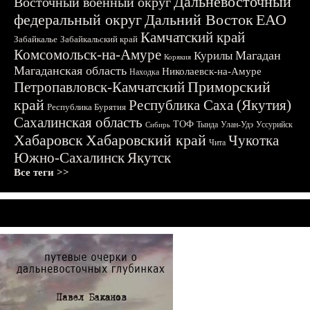
Дальневосточный
Восточный военный округ
федеральный округ
Дальний Восток
ЕАО
Камчатский край
Забайкалье
Забайкальский край
Комсомольск-на-Амуре
Магадан
Курилы
Корякия
Магаданская область
Николаевск-на-Амуре
Находка
Приморский
Петропавловск-Камчатский
край
Республика Саха (Якутия)
Республика Бурятия
Сахалинская область
ТОФ
Тында
Улан-Удэ
Уссурийск
Сибирь
Хабаровск
Хабаровский край
Чукотка
Чита
Южно-Сахалинск
Якутск
Все теги >>