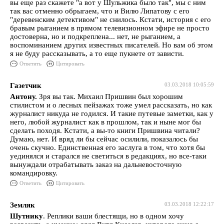
вы еще раз скажете "а вот у Шульжика было так", мы с ним
так вас отменно обрыгаем, что и Вилю Липатову с его
"деревенским детективом" не снилось. Кстати, история с его
бравым рыганием в прямом телевизионном эфире не просто
достоверна, но и подкреплена... нет, не рыганием, а
воспоминанием других известных писателей. Но вам об этом
я не буду рассказывать, а то еще пукнете от зависти.
Ответить
Цитировать
Газетчик
03.03.2018 10:05:59
Антону.
Зря вы так. Михаил Пришвин был хорошим
стилистом и о лесных пейзажах тоже умел рассказать, но как
журналист никуда не годился. И такие путевые заметки, как у
него, любой журналист как в прошлом, так и ныне мог бы
сделать походя. Кстати, а вы-то книги Пришвина читали?
Думаю, нет. И вряд ли бы сейчас осилили, показалось бы
очень скучно. Единственная его заслуга в том, что хотя бы
уединялся и старался не светиться в редакциях, но все-таки
вынуждали отрабатывать заказ на дальневосточную
командировку.
Ответить
Цитировать
Земляк
03.03.2018 12:22:17
Шутнику
. Реплики ваши блестящи, но в одном хочу