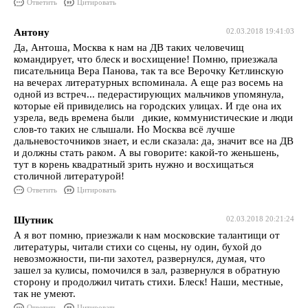
Ответить
Цитировать
Антону
02.03.2018 19:41:03
Да, Антоша, Москва к нам на ДВ таких человечищ
командирует, что блеск и восхищение! Помню, приезжала
писательница Вера Панова, так та все Верочку Кетлинскую
на вечерах литературных вспоминала. А еще раз восемь на
одной из встреч... педерастирующих мальчиков упомянула,
которые ей привиделись на городских улицах. И где она их
узрела, ведь времена были дикие, коммунистические и люди
слов-то таких не слышали. Но Москва всё лучше
дальневосточников знает, и если сказала: да, значит все на ДВ
и должны стать раком. А вы говорите: какой-то женьшень,
тут в корень квадратный зрить нужно и восхищаться
столичной литературой!
Ответить
Цитировать
Шутник
02.03.2018 20:21:24
А я вот помню, приезжали к нам московские талантищи от
литературы, читали стихи со сцены, ну один, бухой до
невозможности, пи-пи захотел, развернулся, думая, что
зашел за кулисы, помочился в зал, развернулся в обратную
сторону и продолжил читать стихи. Блеск! Наши, местные,
так не умеют.
Ответить
Цитировать