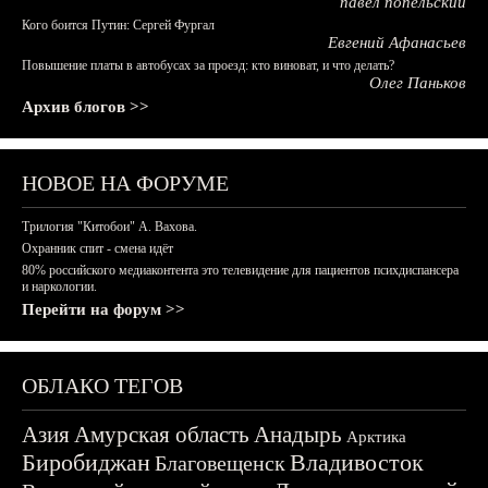
павел попельский
Кого боится Путин: Сергей Фургал
Евгений Афанасьев
Повышение платы в автобусах за проезд: кто виноват, и что делать?
Олег Паньков
Архив блогов >>
НОВОЕ НА ФОРУМЕ
Трилогия "Китобои" А. Вахова.
Охранник спит - смена идёт
80% российского медиаконтента это телевидение для пациентов психдиспансера
и наркологии.
Перейти на форум >>
ОБЛАКО ТЕГОВ
Азия
Амурская область
Анадырь
Арктика
Биробиджан
Владивосток
Благовещенск