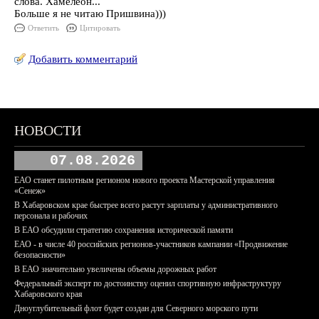
слова. Хамелеон...
Больше я не читаю Пришвина)))
Ответить
Цитировать
Добавить комментарий
НОВОСТИ
07.08.2026
ЕАО станет пилотным регионом нового проекта Мастерской управления
«Сенеж»
В Хабаровском крае быстрее всего растут зарплаты у административного
персонала и рабочих
В ЕАО обсудили стратегию сохранения исторической памяти
ЕАО - в числе 40 российских регионов-участников кампании «Продвижение
безопасности»
В ЕАО значительно увеличены объемы дорожных работ
Федеральный эксперт по достоинству оценил спортивную инфраструктуру
Хабаровского края
Дноуглубительный флот будет создан для Северного морского пути