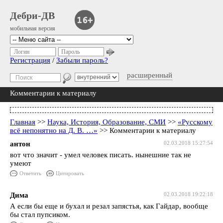
Дебри-ДВ
мобильная версия
Логин
Пароль
Регистрация
/
Забыли пароль?
расширенный
Комментарии к материалу
Главная
>>
Наука, История, Образование, СМИ
>>
«Русскому
всё непонятно на Д. В. …»
>> Комментарии к материалу
антон
02.03.2018 15:27:54
вот что значит - умел человек писать. нынешние так не
умеют
Ответить
Цитировать
Дима
02.03.2018 19:22:18
А если бы еще и бухал и резал запястья, как Гайдар, вообще
бы стал пупсиком.