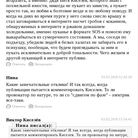
возразить, а именно: дядя Витя Киселев, которого знаю с
похмельной юности, никогда не пукает из зависти, а пукает
просто так, из любви к болтовне везде и по любому поводу. И
когда на днях во время пурги у него снова снесло крышу и
стал заговариваться в интернете насчет гробов с кокаином,
обнаруженных в интернете и ржавом домашнем
холодильнике, именно пуканье в формате SOS и помогло ему
выкарабкаться из сумеречного состояния. А мы, соседи по
подъезду, убедили людей в белых халатах не забирать его в
психушку, пообещав, что будем приглядывать за ним и
пукать исключительно в доброй тональности. Чего желаем и
другой пукающей в интернете публике.
Ответить
Цитировать
Нина
03.03.2018 12:43:18
Какие замечательные отклики! И так всегда, когда
публикации пытается комментировать Киселев. То ли
провокатор по натуре, то ли со "сдвигом по фазе" - электрик
все-таки.
Ответить
Цитировать
Виктор Киселёв
03.03.2018 15:54:41
Нина
Какие замечательные отклики! И так всегда, когда публикации
пытается комментировать Киселев. То ли провокатор по натуре,