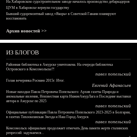
На Хабаровском судостроительном заводе началось производство дебаркадеров
ЦУМ в Хабаровске вернули государству
Бывший судоремонтный завод «Якорь» в Советской Гавани планируют
восстановить
Архив новостей >>
ИЗ БЛОГОВ
Районная библиотека в Амурске уничтожена. На очереди библиотека
Островского в Комсомольске?!
павел попельский
Голая вечеринка Роснано 2015г. Итог.
Евгений Афанасьев
Новые находки Павла Петровича Попельского: Архив газеты Природа и
аномальные явления, Неизвестная карта НижнеАмурЛага и Последние выставки
автора в Амурске по 2025
павел попельский
Официальные публикации Павла Петровича Попельского 2023-2025 в Болгарии,
в газетах Тихоокеанская Звезда и Наш Город Амурск
павел попельский
Комсомольск официально продолжает отмечать День памяти жертв сталинских
репрессий: задумаемся...