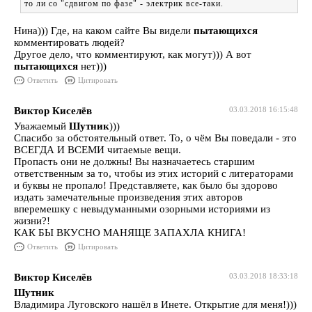
то ли со "сдвигом по фазе" - электрик все-таки.
Нина))) Где, на каком сайте Вы видели
пытающихся
комментировать людей?
Другое дело, что комментируют, как могут))) А вот
пытающихся
нет)))
Ответить
Цитировать
Виктор Киселёв
03.03.2018 16:15:48
Уважаемый
Шутник
)))
Спасибо за обстоятельный ответ. То, о чём Вы поведали - это
ВСЕГДА И ВСЕМИ читаемые вещи.
Пропасть они не должны! Вы назначаетесь старшим
ответственным за то, чтобы из этих историй с литераторами
и буквы не пропало! Представляете, как было бы здорово
издать замечательные произведения этих авторов
вперемешку с невыдуманными озорными историями из
жизни?!
КАК БЫ ВКУСНО МАНЯЩЕ ЗАПАХЛА КНИГА!
Ответить
Цитировать
Виктор Киселёв
03.03.2018 18:33:18
Шутник
Владимира Луговского нашёл в Инете. Открытие для меня!)))