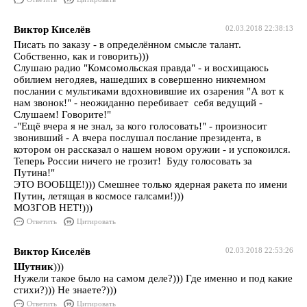
Виктор Киселёв
02.03.2018 22:38:13
Писать по заказу - в определённом смысле талант.
Собственно, как и говорить)))
Слушаю радио "Комсомольская правда" - и восхищаюсь
обилием негодяев, нашедших в совершенно никчемном
послании с мультиками вдохновившие их озарения "А вот к
нам звонок!" - неожиданно перебивает себя ведущий -
Слушаем! Говорите!"
-"Ещё вчера я не знал, за кого голосовать!" - произносит
звонивший - А вчера послушал послание президента, в
котором он рассказал о нашем новом оружии - и успокоился.
Теперь России ничего не грозит! Буду голосовать за
Путина!"
ЭТО ВООБЩЕ!))) Смешнее только ядерная ракета по имени
Путин, летящая в космосе галсами!)))
МОЗГОВ НЕТ!)))
Ответить
Цитировать
Виктор Киселёв
02.03.2018 22:53:26
Шутник
)))
Нужели такое было на самом деле?))) Где именно и под какие
стихи?))) Не знаете?)))
Ответить
Цитировать