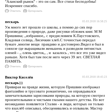
"Аланский рынок" - это он сам. Все стихи бесподобны!
Искреннее спасибо.
Ответить
Цитировать
пескарь
05.03.2018 16:58:25
Уж много лет прошло со школы, а помню до сих пор
произведения о природе, даже рисунки обложек книг. М М
Пришвина; ,,избранное,, с предисловием К.Паустовского,
Кладовая солнца, Лисичкин хлеб.С точностью передал
бумаге ,многие вещи правдиво и достоверно.Видел и был в
совхозе где выращивали женьшень и разводили пятнистых
оленей - ,, олень цветок,, , и казалось , что все это уже видел
раньше. Хотя был там после него через 39 лет. СВЕТЛАЯ
ПАМЯТЬ.
Ответить
Цитировать
Виктор Киселёв
05.03.2018 18:45:23
пескарь
)))
Привирая на правде жизни, которую Пришвин изображал
фантазийно и трусовато романтично, он оправдывался
замечательными зарисовками природы, на которую смотрел
пронзительными и чистыми глазами нашего детства. Но вот
неожиданно появляется Сталин - и люди, которых он только
что взахлёб описывал, обесценивались и оплывали. Мастер