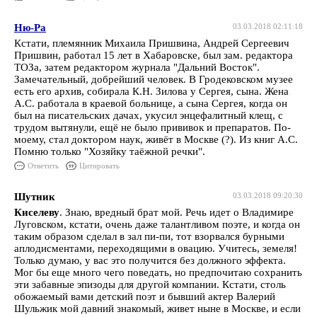
Ню-Ра
03.03.2018 02:11:18
Кстати, племянник Михаила Пришвина, Андрей Сергеевич
Пришвин, работал 15 лет в Хабаровске, был зам. редактора
ТОЗа, затем редактором журнала "Дальний Восток".
Замечательный, добрейший человек. В Гродековском музее
есть его архив, собирала К.Н. Зилова у Сергея, сына. Жена
А.С. работала в краевой больнице, а сына Сергея, когда он
был на писательских дачах, укусил энцефалитный клещ, с
трудом вытянули, ещё не было прививок и препаратов. По-
моему, стал доктором наук, живёт в Москве (?). Из книг А.С.
Помню только "Хозяйку таёжной речки".
Ответить
Цитировать
Шутник
03.03.2018 09:20:30
Киселеву
. Знаю, вредный брат мой. Речь идет о Владимире
Луговском, кстати, очень даже талантливом поэте, и когда он
таким образом сделал в зал пи-пи, тот взорвался бурными
аплодисментами, переходящими в овацию. Учитесь, земеля!
Только думаю, у вас это получится без должного эффекта.
Мог бы еще много чего поведать, но предпочитаю сохранить
эти забавные эпизоды для другой компании. Кстати, столь
обожаемый вами детский поэт и бывший актер Валерий
Шульжик мой давний знакомый, живет ныне в Москве, и если