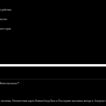
и рабочих
ности»
кого края
 Комсомольске?!
 явления, Неизвестная карта НижнеАмурЛага и Последние выставки автора в Амурске 