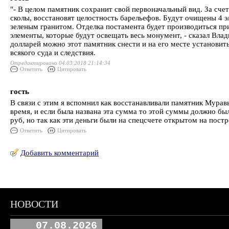
"- В целом памятник сохранит свой первоначальный вид. За сче
сколы, восстановят целостность барельефов. Будут очищены 4 э
зеленым гранитом. Отделка постамента будет производиться п
элементы, которые будут освещать весь монумент, - сказал Вла
долларей можно этот памятник снести и на его месте установить
всякого суда и следствия.
Отредактировано 04.03.2018 21:14:34
Ответить
Цитировать
гость
В связи с этим я вспомнил как восстанавливали памятник Мурав
время, и если была названа эта сумма то этой суммы должно бы
руб, но так как эти деньги были на спецсчете открытом на постр
Ответить
Цитировать
Добавить комментарий
НОВОСТИ
07.08.2026