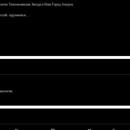
азетах Тихоокеанская Звезда и Наш Город Амурск
сий: задумаемся...
ркологии.