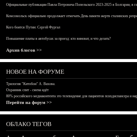
Официальные публикации Павла Петровича Попельского 2023-2025 в Болгарии, в г
Комсомольск официально продолжает отмечать День памяти жертв сталинских репрес
Кого боится Путин: Сергей Фургал
Повышение платы в автобусах за проезд: кто виноват, и что делать?
Архив блогов >>
НОВОЕ НА ФОРУМЕ
Трилогия "Китобои" А. Вахова.
Охранник спит - смена идёт
80% российского медиаконтента это телевидение для пациентов психдиспансера и на
Перейти на форум >>
ОБЛАКО ТЕГОВ