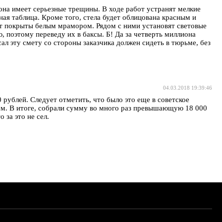
 она имеет серьезные трещины. В ходе работ устранят мелкие
ная таблица. Кроме того, стела будет облицована красным и
ут покрыты белым мрамором. Рядом с ними установят световые
, поэтому переведу их в баксы. Б! Да за четверть миллиона
сал эту смету со стороны заказчика должен сидеть в тюрьме, без
04.03.2018 19:39:46
 рублей. Следует отметить, что было это еще в советское
ром. В итоге, собрали сумму во много раз превышающую 18 000
 за это не сел.