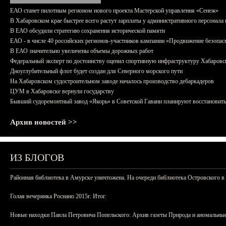
ЕАО станет пилотным регионом нового проекта Мастерской управления «Сенеж»
В Хабаровском крае быстрее всего растут зарплаты у административного персонала 
В ЕАО обсудили стратегию сохранения исторической памяти
ЕАО - в числе 40 российских регионов-участников кампании «Продвижение безопас
В ЕАО значительно увеличены объемы дорожных работ
Федеральный эксперт по достоинству оценил спортивную инфраструктуру Хабаровс
Дноуглубительный флот будет создан для Северного морского пути
На Хабаровском судостроительном заводе началось производство дебаркадеров
ЦУМ в Хабаровске вернули государству
Бывший судоремонтный завод «Якорь» в Советской Гавани планируют восстановить
Архив новостей >>
ИЗ БЛОГОВ
Районная библиотека в Амурске уничтожена. На очереди библиотека Островского в
Голая вечеринка Роснано 2015г. Итог.
Новые находки Павла Петровича Попельского: Архив газеты Природа и аномальные