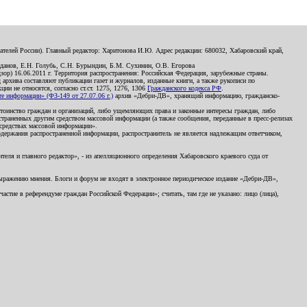
телей России). Главный редактор: Харитонова И.Ю. Адрес редакции: 680032, Хабаровский край,
данов, Е.Н. Голубь, С.Н. Бурындин, Б.М. Сухинин, О.В. Егорова
р) 16.06.2011 г. Территория распространения: Российская Федерация, зарубежные страны.
д архива составляют публикации газет и журналов, изданные книги, а также рукописи по
и не относятся, согласно ст.ст. 1275, 1276, 1306
Гражданского кодекса РФ
.
 информации» (ФЗ-149 от 27.07.06 г.)
архив «Дебри-ДВ», хранящий информацию, гражданско-
остоинство граждан и организаций, либо ущемляющих права и законные интересы граждан, либо
страненных другим средством массовой информации (а также сообщения, переданные в пресс-релизах
 средствах массовой информации».
держания распространенной информации, распространитель не является надлежащим ответчиком,
еля и главного редактор», - из апелляционного определения Хабаровского краевого суда от
 выражению мнения. Блоги и форум не входят в электронное периодическое издание «Дебри-ДВ»,
стие в референдуме граждан Российской Федерации»; считать, там где не указано: лицо (лица),