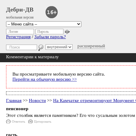
Дебри-ДВ
мобильная версия
Логин
Пароль
Регистрация
/
Забыли пароль?
расширенный
Комментарии к материалу
Вы просматриваете мобильную версию сайта.
Перейти на обычную версию >>
Главная
>>
Новости
>>
На Камчатке отремонтируют Монумент С
пенсионер
Этот столбик является памятником? Его что сусальным золотом
Ответить
Цитировать
гость