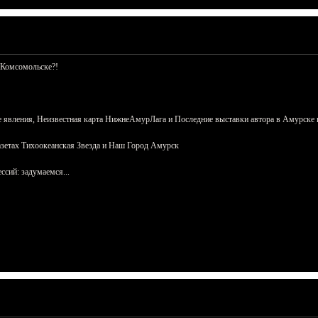
 Комсомольске?!
 явления, Неизвестная карта НижнеАмурЛага и Последние выставки автора в Амурске 
азетах Тихоокеанская Звезда и Наш Город Амурск
сий: задумаемся...