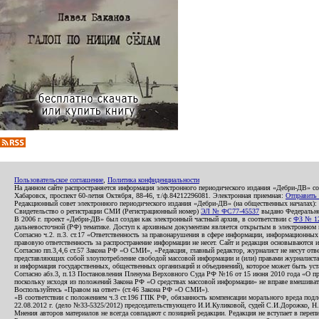
Пользовательское соглашение
,
Политика конфиденциальности
На данном сайте распространяется информация электронного периодического издания «Дебри-ДВ» с
Хабаровск, проспект 60-летия Октября, 88-46, т./ф.84212296081. Электронная приемная:
Отправить
Редакционный совет электронного периодического издания «Дебри-ДВ» (на общественных началах
Свидетельство о регистрации СМИ (Регистрационный номер)
ЭЛ № ФС77-45537
выдано Федеральной
В 2006 г. проект «Дебри-ДВ» был создан как электронный частный архив, в соответствии с
ФЗ № 12
дальневосточной (РФ) тематике. Доступ к архивным документам является открытым в электронном вид
Согласно ч.2. п.3. ст.17 «Ответственность за правонарушения в сфере информации, информационн
правовую ответственность за распространение информации не несет. Сайт и редакция основываются 
Согласно пп.3,4,6 ст.57 Закона РФ «О СМИ», «Редакция, главный редактор, журналист не несут отв
представляющих собой злоупотребление свободой массовой информации и (или) правами журналиста:
и информация государственных, общественных организаций и объединений), которое может быть уста
Согласно абз.3, п.13 Постановления Пленума Верховного Суда РФ №16 от 15 июня 2010 года «О пр
поскольку исходя из положений Закона РФ «О средствах массовой информации» не вправе вмешивать
Воспользуйтесь «Правом на ответ» (ст.46 Закона РФ «О СМИ»).
«В соответствии с положением ч.3 ст.196 ГПК РФ, обязанность компенсации морального вреда подле
22.08.2012 г. (дело №33-5325/2012) председательствующего И.И.Куликовой, судей С.И.Дорожко, Н
Мнения авторов материалов не всегда совпадают с позицией редакции. Редакция не вступает в перепи