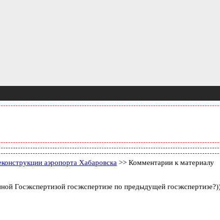
реконструкции аэропорта Хабаровска
>> Комментарии к материалу
нной Госэкспертизой госэкспертизе по предыдущей госэкспертизе?))