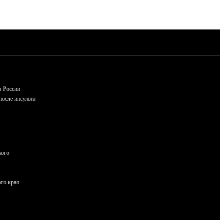
в России
осле инсульта
кого
ого края