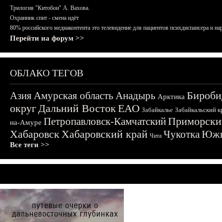
Трилогия "Китобои" А. Вахова.
Охранник спит - смена идёт
80% российского медиаконтента это телевидение для пациентов психдиспансера и на
Перейти на форум >>
ОБЛАКО ТЕГОВ
Бироби
Азия
Амурская область
Анадырь
Арктика
округ
Дальний Восток
ЕАО
Забайкалье
Забайкальский к
Приморски
Петропавловск-Камчатский
на-Амуре
Хабаровск
Хабаровский край
Чукотка
Южн
Чита
Все теги >>