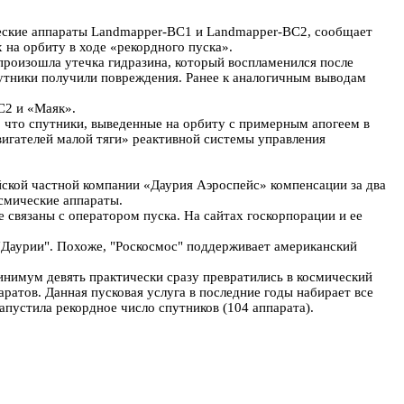
ические аппараты Landmapper-BC1 и Landmapper-BC2, сообщает
 на орбиту в ходе «рекордного пуска».
а произошла утечка гидразина, который воспламенился после
спутники получили повреждения. Ранее к аналогичным выводам
C2 и «Маяк».
 что спутники, выведенные на орбиту с примерным апогеем в
вигателей малой тяги» реактивной системы управления
йской частной компании «Даурия Аэроспейс» компенсации за два
смические аппараты.
 связаны с оператором пуска. На сайтах госкорпорации и ее
 "Даурии". Похоже, "Роскосмос" поддерживает американский
инимум девять практически сразу превратились в космический
тов. Данная пусковая услуга в последние годы набирает все
пустила рекордное число спутников (104 аппарата).