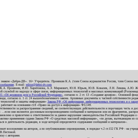
о знаком «Дебри-ДВ». 16+ Учредитель: Пронякин К.А. (член Союза журналистов России, член Союза писа
 сообщение
. E-mail:
editor@debri-dv.com
): К.А. Пронякин, И.Ю. Харитонова, А.Э. Мирмович, Ю.Н. Юрьев, Ю.В. Ковалев, Л.Н. Левина, А.Ю. Ж
 службой по надзору в сфере связи, информационных технологий и массовых коммуникаций (Роскомнадзо
5 «Об архивном деле в Российской Федерации»
, согласно п. 2 ст. 13 «Создание архивов». Основной фон
е, согласно п. 1 ст. 24 вышеобозначенного закона. Архивные документы к частной собственности редакци
ых технологий и защиты информации»
Закона РФ «Об информации, информационных технологиях и о защите
и работают на основании ст.8 «Право на доступ к информации» ФЗ-149.
етственности за распространение сведений, не соответствующих действительности и порочащих честь и д
 ...если они являются дословным воспроизведением сообщений и материалов или их фрагментов, распро
новлено и привлечено к ответственности за данное нарушение законодательства Российской Федерации о
актике применения судами Закона РФ «О средствах массовой информации», «по делам, вытекающим из со
ся в деятельность редакции, в ходе которой определяется содержание сообщений и материалов».
жит возложению на авторов, а по опубликованию опровержения, в порядке ч.2 ст.152 ГК РФ - на учредит
.В.Пестовой.
ску с авторами.