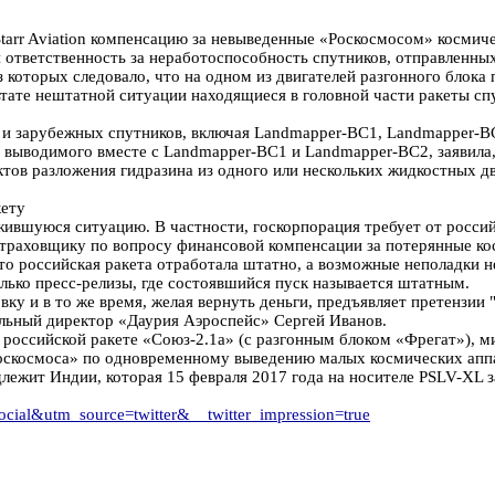
 Starr Aviation компенсацию за невыведенные «Роскосмосом» косм
 ответственность за неработоспособность спутников, отправленных
из которых следовало, что на одном из двигателей разгонного блок
льтате нештатной ситуации находящиеся в головной части ракеты 
х и зарубежных спутников, включая Landmapper-BC1, Landmapper-B
 выводимого вместе с Landmapper-BC1 и Landmapper-BC2, заявила,
ктов разложения гидразина из одного или нескольких жидкостных д
кету
ожившуюся ситуацию. В частности, госкорпорация требует от росси
траховщику по вопросу финансовой компенсации за потерянные ко
о российская ракета отработала штатно, а возможные неполадки не
ько пресс-релизы, где состоявшийся пуск называется штатным.
ку и в то же время, желая вернуть деньги, предъявляет претензии
ельный директор «Даурия Аэроспейс» Сергей Иванов.
 российской ракете «Союз-2.1а» (с разгонным блоком «Фрегат»), м
скосмоса» по одновременному выведению малых космических аппара
ежит Индии, которая 15 февраля 2017 года на носителе PSLV-XL за
ocial&utm_source=twitter&__twitter_impression=true