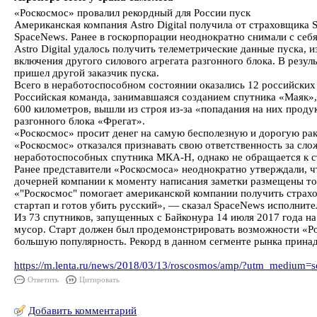
«Роскосмос» провалил рекордный для России пуск
Американская компания Astro Digital получила от страховщика
SpaceNews. Ранее в госкорпорации неоднократно снимали с себя
Astro Digital удалось получить телеметрические данные пуска, 
включения другого силового агрегата разгонного блока. В резу
пришел другой заказчик пуска.
Всего в неработоспособном состоянии оказались 12 российски
Российская команда, занимавшаяся созданием спутника «Маяк»,
600 километров, вышли из строя из-за «попадания на них проду
разгонного блока «Фрегат».
«Роскосмос» просит денег на самую бесполезную и дорогую ра
«Роскосмос» отказался признавать свою ответственность за сл
неработоспособных спутника МКА-Н, однако не обращается к с
Ранее представители «Роскосмоса» неоднократно утверждали, чт
дочерней компании к моменту написания заметки размещены тол
«"Роскосмос" помогает американской компании получить страхов
стартап и готов убить русский», — сказал SpaceNews исполнит
Из 73 спутников, запущенных с Байконура 14 июля 2017 года на
мусор. Старт должен был продемонстрировать возможности «Ро
большую популярность. Рекорд в данном сегменте рынка принадл
https://m.lenta.ru/news/2018/03/13/roscosmos/amp/?utm_medium=s
Ответить
Цитировать
Добавить комментарий