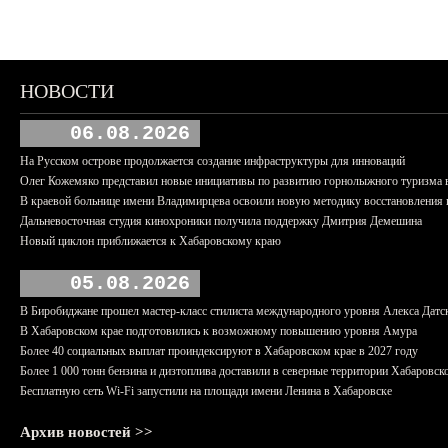
НОВОСТИ
06.08.2026
На Русском острове продолжается создание инфраструктуры для инноваций
Олег Кожемяко представил новые инициативы по развитию горнолыжного туризма 
В краевой больнице имени Владимирцева освоили новую методику восстановления п
Дальневосточная студия кинохроники получила поддержку Дмитрия Демешина
Новый циклон приближается к Хабаровскому краю
05.08.2026
В Биробиджане прошел мастер-класс стилиста международного уровня Алекса Датс
В Хабаровском крае подготовились к возможному повышению уровня Амура
Более 40 социальных выплат проиндексируют в Хабаровском крае в 2027 году
Более 1 000 тонн бензина и дизтоплива доставили в северные территории Хабаровск
Бесплатную сеть Wi-Fi запустили на площади имени Ленина в Хабаровске
Архив новостей >>