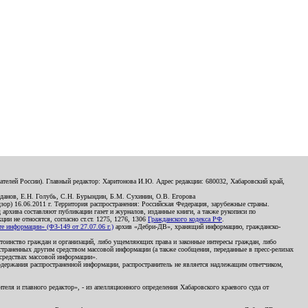
телей России). Главный редактор: Харитонова И.Ю. Адрес редакции: 680032, Хабаровский край,
данов, Е.Н. Голубь, С.Н. Бурындин, Б.М. Сухинин, О.В. Егорова
р) 16.06.2011 г. Территория распространения: Российская Федерация, зарубежные страны.
д архива составляют публикации газет и журналов, изданные книги, а также рукописи по
и не относятся, согласно ст.ст. 1275, 1276, 1306
Гражданского кодекса РФ
.
 информации» (ФЗ-149 от 27.07.06 г.)
архив «Дебри-ДВ», хранящий информацию, гражданско-
остоинство граждан и организаций, либо ущемляющих права и законные интересы граждан, либо
страненных другим средством массовой информации (а также сообщения, переданные в пресс-релизах
 средствах массовой информации».
держания распространенной информации, распространитель не является надлежащим ответчиком,
еля и главного редактор», - из апелляционного определения Хабаровского краевого суда от