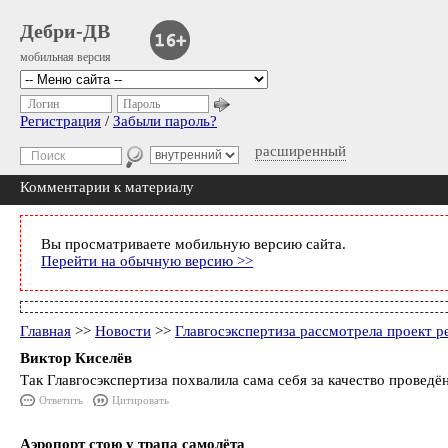
Дебри-ДВ
мобильная версия
Логин
Пароль
Регистрация
/
Забыли пароль?
расширенный
Комментарии к материалу
Вы просматриваете мобильную версию сайта.
Перейти на обычную версию >>
Главная
>>
Новости
>>
Главгосэкспертиза рассмотрела проект 
Виктор Киселёв
Так Главгосэкспертиза похвалила сама себя за качество проведё
Ответить
Цитировать
Аэропорт стою у трапа самолёта