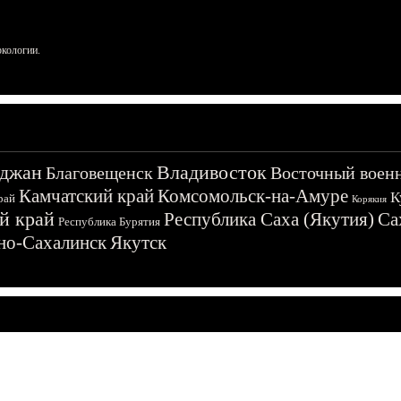
ркологии.
джан
Владивосток
Благовещенск
Восточный воен
Камчатский край
Комсомольск-на-Амуре
К
рай
Корякия
й край
Республика Саха (Якутия)
Са
Республика Бурятия
о-Сахалинск
Якутск