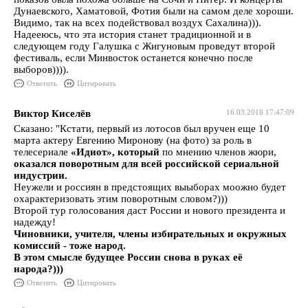
Дунаевского, Хаматовой, Фотия были на самом деле хороши.
Видимо, так на всех подействовал воздух Сахалина))).
Надееюсь, что эта история станет традиционной и в
следующем году Галушка с Жигуновым проведут второй
фестиваль, если Минвосток останется конечно после
выборов)))).
Ответить
Цитировать
Виктор Киселёв
16.03.2018 17:47:09
Сказано: "Кстати, первый из лотосов был вручен еще 10
марта актеру Евгению Миронову (на фото) за роль в
телесериале
«Идиот», который
по мнению членов жюри,
оказался поворотным для всей российской сериальной
индустрии.
Неужели и россиян в предстоящих выыборах моожно будет
охарактеризовать этим поворотным словом?)))
Второй тур голосования даст России и нового президента и
надежду!
Чиновники, учителя, члены избирательных и окружных
комиссий - тоже народ.
В этом смысле будущее России снова в руках её
народа?)))
Ответить
Цитировать