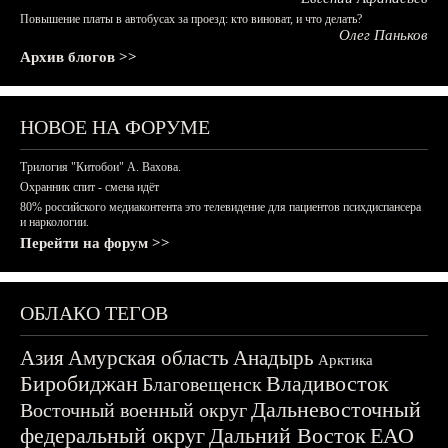
Повышение платы в автобусах за проезд: кто виноват, и что делать?
Олег Паньков
Архив блогов >>
НОВОЕ НА ФОРУМЕ
Трилогия "Китобои" А. Вахова.
Охранник спит - смена идёт
80% российского медиаконтента это телевидение для пациентов психдиспансера
и наркологии.
Перейти на форум >>
ОБЛАКО ТЕГОВ
Азия
Амурская область
Анадырь
Арктика
Биробиджан
Владивосток
Благовещенск
Дальневосточный
Восточный военный округ
федеральный округ
Дальний Восток
ЕАО