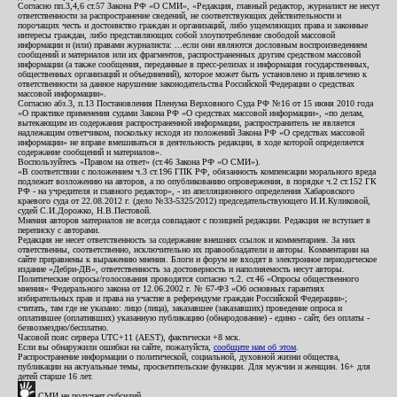
Согласно пп.3,4,6 ст.57 Закона РФ «О СМИ», «Редакция, главный редактор, журналист не несут
ответственности за распространение сведений, не соответствующих действительности и
порочащих честь и достоинство граждан и организаций, либо ущемляющих права и законные
интересы граждан, либо представляющих собой злоупотребление свободой массовой
информации и (или) правами журналиста: ...если они являются дословным воспроизведением
сообщений и материалов или их фрагментов, распространенных другим средством массовой
информации (а также сообщения, переданные в пресс-релизах и информация государственных,
общественных организаций и объединений), которое может быть установлено и привлечено к
ответственности за данное нарушение законодательства Российской Федерации о средствах
массовой информации».
Согласно абз.3, п.13 Постановления Пленума Верховного Суда РФ №16 от 15 июня 2010 года
«О практике применения судами Закона РФ «О средствах массовой информации», «по делам,
вытекающим из содержания распространенной информации, распространитель не является
надлежащим ответчиком, поскольку исходя из положений Закона РФ «О средствах массовой
информации» не вправе вмешиваться в деятельность редакции, в ходе которой определяется
содержание сообщений и материалов».
Воспользуйтесь «Правом на ответ» (ст.46 Закона РФ «О СМИ»).
«В соответствии с положением ч.3 ст.196 ГПК РФ, обязанность компенсации морального вреда
подлежит возложению на авторов, а по опубликованию опровержения, в порядке ч.2 ст.152 ГК
РФ - на учредителя и главного редактор», - из апелляционного определения Хабаровского
краевого суда от 22.08.2012 г. (дело №33-5325/2012) председательствующего И.И.Куликовой,
судей С.И.Дорожко, Н.В.Пестовой.
Мнения авторов материалов не всегда совпадают с позицией редакции. Редакция не вступает в
переписку с авторами.
Редакция не несет ответственность за содержание внешних ссылок и комментариев. За них
ответственны, соответственно, исключительно их правообладатели и авторы. Комментарии на
сайте приравнены к выражению мнения. Блоги и форум не входят в электронное периодическое
издание «Дебри-ДВ», ответственность за достоверность и наполняемость несут авторы.
Политические опросы/голосования проводятся согласно ч.2. ст.46 «Опросы общественного
мнения» Федерального закона от 12.06.2002 г. № 67-ФЗ «Об основных гарантиях
избирательных прав и права на участие в референдуме граждан Российской Федерации»;
считать, там где не указано: лицо (лица), заказавшее (заказавших) проведение опроса и
оплатившее (оплативших) указанную публикацию (обнародование) - едино - сайт, без оплаты -
безвозмездно/бесплатно.
Часовой пояс сервера UTC+11 (AEST), фактически +8 мск.
Если вы обнаружили ошибки на сайте, пожалуйста,
сообщите нам об этом
.
Распространение информации о политической, социальной, духовной жизни общества,
публикации на актуальные темы, просветительские функции. Для мужчин и женщин. 16+ для
детей старше 16 лет.
СМИ не получает субсидий.