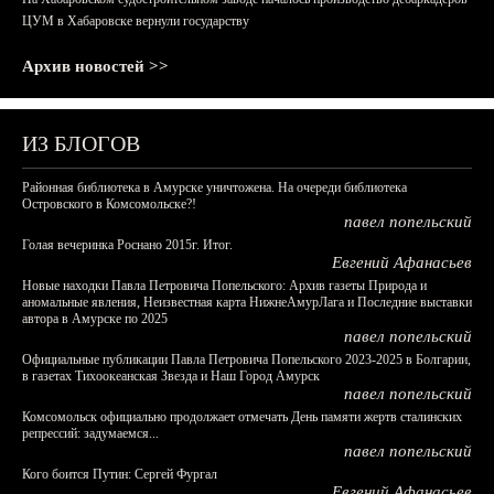
ЦУМ в Хабаровске вернули государству
Архив новостей >>
ИЗ БЛОГОВ
Районная библиотека в Амурске уничтожена. На очереди библиотека
Островского в Комсомольске?!
павел попельский
Голая вечеринка Роснано 2015г. Итог.
Евгений Афанасьев
Новые находки Павла Петровича Попельского: Архив газеты Природа и
аномальные явления, Неизвестная карта НижнеАмурЛага и Последние выставки
автора в Амурске по 2025
павел попельский
Официальные публикации Павла Петровича Попельского 2023-2025 в Болгарии,
в газетах Тихоокеанская Звезда и Наш Город Амурск
павел попельский
Комсомольск официально продолжает отмечать День памяти жертв сталинских
репрессий: задумаемся...
павел попельский
Кого боится Путин: Сергей Фургал
Евгений Афанасьев