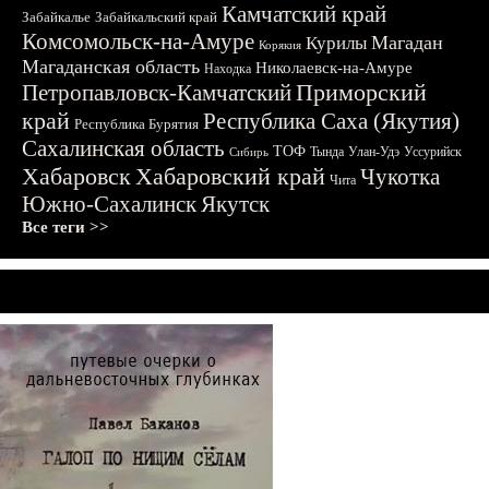
Камчатский край
Забайкалье
Забайкальский край
Комсомольск-на-Амуре
Магадан
Курилы
Корякия
Магаданская область
Николаевск-на-Амуре
Находка
Приморский
Петропавловск-Камчатский
край
Республика Саха (Якутия)
Республика Бурятия
Сахалинская область
ТОФ
Тында
Улан-Удэ
Уссурийск
Сибирь
Хабаровск
Хабаровский край
Чукотка
Чита
Южно-Сахалинск
Якутск
Все теги >>