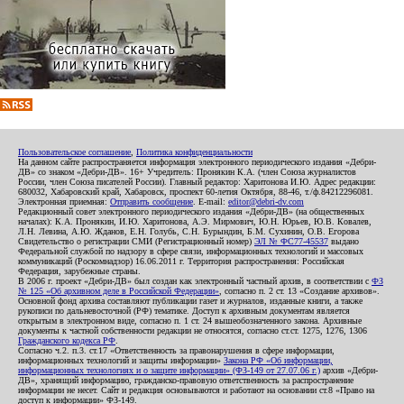
Пользовательское соглашение
,
Политика конфиденциальности
На данном сайте распространяется информация электронного периодического издания «Дебри-
ДВ» со знаком «Дебри-ДВ». 16+ Учредитель: Пронякин К.А. (член Союза журналистов
России, член Союза писателей России). Главный редактор: Харитонова И.Ю. Адрес редакции:
680032, Хабаровский край, Хабаровск, проспект 60-летия Октября, 88-46, т./ф.84212296081.
Электронная приемная:
Отправить сообщение
. E-mail:
editor@debri-dv.com
Редакционный совет электронного периодического издания «Дебри-ДВ» (на общественных
началах): К.А. Пронякин, И.Ю. Харитонова, А.Э. Мирмович, Ю.Н. Юрьев, Ю.В. Ковалев,
Л.Н. Левина, А.Ю. Жданов, Е.Н. Голубь, С.Н. Бурындин, Б.М. Сухинин, О.В. Егорова
Свидетельство о регистрации СМИ (Регистрационный номер)
ЭЛ № ФС77-45537
выдано
Федеральной службой по надзору в сфере связи, информационных технологий и массовых
коммуникаций (Роскомнадзор) 16.06.2011 г. Территория распространения: Российская
Федерация, зарубежные страны.
В 2006 г. проект «Дебри-ДВ» был создан как электронный частный архив, в соответствии с
ФЗ
№ 125 «Об архивном деле в Российской Федерации»
, согласно п. 2 ст. 13 «Создание архивов».
Основной фонд архива составляют публикации газет и журналов, изданные книги, а также
рукописи по дальневосточной (РФ) тематике. Доступ к архивным документам является
открытым в электронном виде, согласно п. 1 ст. 24 вышеобозначенного закона. Архивные
документы к частной собственности редакции не относятся, согласно ст.ст. 1275, 1276, 1306
Гражданского кодекса РФ
.
Согласно ч.2. п.3. ст.17 «Ответственность за правонарушения в сфере информации,
информационных технологий и защиты информации»
Закона РФ «Об информации,
информационных технологиях и о защите информации» (ФЗ-149 от 27.07.06 г.)
архив «Дебри-
ДВ», хранящий информацию, гражданско-правовую ответственность за распространение
информации не несет. Сайт и редакция основываются и работают на основании ст.8 «Право на
доступ к информации» ФЗ-149.