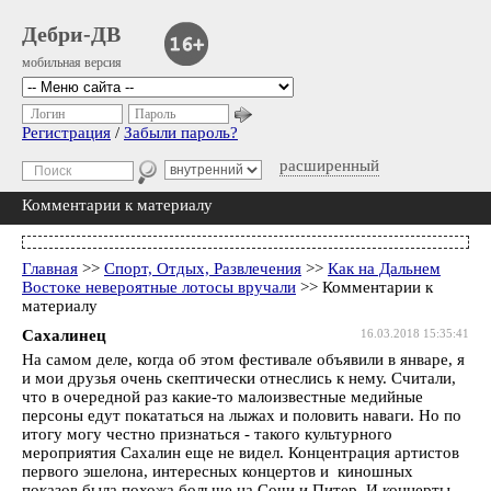
Дебри-ДВ
мобильная версия
Логин
Пароль
Регистрация
/
Забыли пароль?
расширенный
Комментарии к материалу
Главная
>>
Спорт, Отдых, Развлечения
>>
Как на Дальнем
Востоке невероятные лотосы вручали
>> Комментарии к
материалу
Сахалинец
16.03.2018 15:35:41
На самом деле, когда об этом фестивале объявили в январе, я
и мои друзья очень скептически отнеслись к нему. Считали,
что в очередной раз какие-то малоизвестные медийные
персоны едут покататься на лыжах и половить наваги. Но по
итогу могу честно признаться - такого культурного
мероприятия Сахалин еще не видел. Концентрация артистов
первого эшелона, интересных концертов и киношных
показов была похожа больше на Сочи и Питер. И концерты