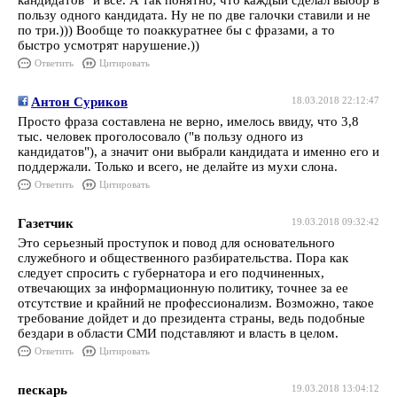
кандидатов" и всё. А так понятно, что каждый сделал выбор в
пользу одного кандидата. Ну не по две галочки ставили и не
по три.))) Вообще то поаккуратнее бы с фразами, а то
быстро усмотрят нарушение.))
Ответить
Цитировать
Антон Суриков
18.03.2018 22:12:47
Просто фраза составлена не верно, имелось ввиду, что 3,8
тыс. человек проголосовало ("в пользу одного из
кандидатов"), а значит они выбрали кандидата и именно его и
поддержали. Только и всего, не делайте из мухи слона.
Ответить
Цитировать
Газетчик
19.03.2018 09:32:42
Это серьезный проступок и повод для основательного
служебного и общественного разбирательства. Пора как
следует спросить с губернатора и его подчиненных,
отвечающих за информационную политику, точнее за ее
отсутствие и крайний не профессионализм. Возможно, такое
требование дойдет и до президента страны, ведь подобные
бездари в области СМИ подставляют и власть в целом.
Ответить
Цитировать
пескарь
19.03.2018 13:04:12