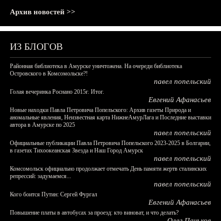
Архив новостей >>
ИЗ БЛОГОВ
Районная библиотека в Амурске уничтожена. На очереди библиотека
Островского в Комсомольске?!
павел попельский
Голая вечеринка Роснано 2015г. Итог.
Евгений Афанасьев
Новые находки Павла Петровича Попельского: Архив газеты Природа и
аномальные явления, Неизвестная карта НижнеАмурЛага и Последние выставки
автора в Амурске по 2025
павел попельский
Официальные публикации Павла Петровича Попельского 2023-2025 в Болгарии,
в газетах Тихоокеанская Звезда и Наш Город Амурск
павел попельский
Комсомольск официально продолжает отмечать День памяти жертв сталинских
репрессий: задумаемся...
павел попельский
Кого боится Путин: Сергей Фургал
Евгений Афанасьев
Повышение платы в автобусах за проезд: кто виноват, и что делать?
Олег Паньков