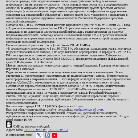
интересы граждан, либо представляющих собой злоупотребление свободой массовой
информации и (или) правами журналиста: ...если они являются дословным воспроизведением
сообщений и материалов или их фрагментов, распространенных другим средством массовой
информации (а также сообщения, переданные в пресс-релизах и информация государственных,
общественных организаций и объединений), которое может быть установлено и привлечено к
ответственности за данное нарушение законодательства Российской Федерации о средствах
массовой информации».
Согласно абз.3, п.13 Постановления Пленума Верховного Суда РФ №16 от 15 июня 2010 года
«О практике применения судами Закона РФ «О средствах массовой информации», «по делам,
вытекающим из содержания распространенной информации, распространитель не является
надлежащим ответчиком, поскольку исходя из положений Закона РФ «О средствах массовой
информации» не вправе вмешиваться в деятельность редакции, в ходе которой определяется
содержание сообщений и материалов».
Воспользуйтесь «Правом на ответ» (ст.46 Закона РФ «О СМИ»).
«В соответствии с положением ч.3 ст.196 ГПК РФ, обязанность компенсации морального вреда
подлежит возложению на авторов, а по опубликованию опровержения, в порядке ч.2 ст.152 ГК
РФ - на учредителя и главного редактор», - из апелляционного определения Хабаровского
краевого суда от 22.08.2012 г. (дело №33-5325/2012) председательствующего И.И.Куликовой,
судей С.И.Дорожко, Н.В.Пестовой.
Мнения авторов материалов не всегда совпадают с позицией редакции. Редакция не вступает в
переписку с авторами.
Редакция не несет ответственность за содержание внешних ссылок и комментариев. За них
ответственны, соответственно, исключительно их правообладатели и авторы. Комментарии на
сайте приравнены к выражению мнения. Блоги и форум не входят в электронное периодическое
издание «Дебри-ДВ», ответственность за достоверность и наполняемость несут авторы.
Политические опросы/голосования проводятся согласно ч.2. ст.46 «Опросы общественного
мнения» Федерального закона от 12.06.2002 г. № 67-ФЗ «Об основных гарантиях
избирательных прав и права на участие в референдуме граждан Российской Федерации»;
считать, там где не указано: лицо (лица), заказавшее (заказавших) проведение опроса и
оплатившее (оплативших) указанную публикацию (обнародование) - едино - сайт, без оплаты -
безвозмездно/бесплатно.
Часовой пояс сервера UTC+11 (AEST), фактически +8 мск.
Если вы обнаружили ошибки на сайте, пожалуйста,
сообщите нам об этом
.
Распространение информации о политической, социальной, духовной жизни общества,
публикации на актуальные темы, просветительские функции. Для мужчин и женщин. 16+ для
детей старше 16 лет.
СМИ не получает субсидий.
Адреса сайта:
DEBRI-DV.COM
,
DEBRI-DV.RU
.
В социальных сетях: