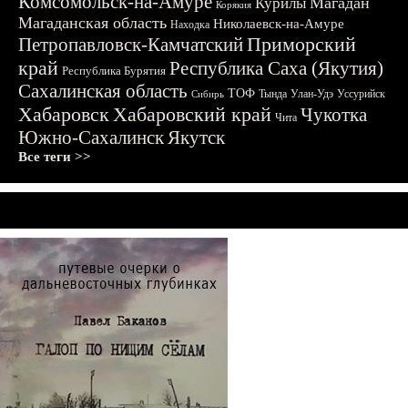
Комсомольск-на-Амуре
Магадан
Курилы
Корякия
Магаданская область
Николаевск-на-Амуре
Находка
Приморский
Петропавловск-Камчатский
край
Республика Саха (Якутия)
Республика Бурятия
Сахалинская область
ТОФ
Тында
Улан-Удэ
Уссурийск
Сибирь
Хабаровск
Хабаровский край
Чукотка
Чита
Южно-Сахалинск
Якутск
Все теги >>