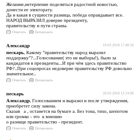
Желание,нетерпение поделиться радостной новостью,
донести ее электорату.
Да и какая в сущности разница, победа оправдывает все.
НАРОД ВЫРАЗИЛ доверие президенту,
правительству и пути страны.
Ответить
Цитировать
Александр
19.03.2018 17:48:16
пескарь
, Какому "правительству народ выразил
поддержку"?...Голосование( это не выборы!), было за
кандидатов в президенты...И при чём здесь правительство
РФ?..При соцопросах недоверие правительству РФ довольно
значительное..
Ответить
Цитировать
пескарь
20.03.2018 12:14:06
Александр
, Голосованием и выразил и после утверждения,
приобретет силу закона.
Сказав а , останется на бумаге а. Без тона, тихо, шепотом
или громко - это к мнению
о разнице правительство - президент.
Ответить
Цитировать