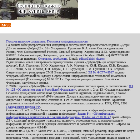
Пользовательское соглашение
,
Политика конфиденциальности
На данном сайте распространяется информация электронного периодического издания «Дебри-
ДВ» со знаком «Дебри-ДВ». 16+ Учредитель: Пронякин К.А. (член Союза журналистов
России, член Союза писателей России). Главный редактор: Харитонова И.Ю. Адрес редакции:
680032, Хабаровский край, Хабаровск, проспект 60-летия Октября, 88-46, т./ф.84212296081.
Электронная приемная:
Отправить сообщение
. E-mail:
editor@debri-dv.com
Редакционный совет электронного периодического издания «Дебри-ДВ» (на общественных
началах): К.А. Пронякин, И.Ю. Харитонова, А.Э. Мирмович, Ю.Н. Юрьев, Ю.В. Ковалев,
Л.Н. Левина, А.Ю. Жданов, Е.Н. Голубь, С.Н. Бурындин, Б.М. Сухинин, О.В. Егорова
Свидетельство о регистрации СМИ (Регистрационный номер)
ЭЛ № ФС77-45537
выдано
Федеральной службой по надзору в сфере связи, информационных технологий и массовых
коммуникаций (Роскомнадзор) 16.06.2011 г. Территория распространения: Российская
Федерация, зарубежные страны.
В 2006 г. проект «Дебри-ДВ» был создан как электронный частный архив, в соответствии с
ФЗ
№ 125 «Об архивном деле в Российской Федерации»
, согласно п. 2 ст. 13 «Создание архивов».
Основной фонд архива составляют публикации газет и журналов, изданные книги, а также
рукописи по дальневосточной (РФ) тематике. Доступ к архивным документам является
открытым в электронном виде, согласно п. 1 ст. 24 вышеобозначенного закона. Архивные
документы к частной собственности редакции не относятся, согласно ст.ст. 1275, 1276, 1306
Гражданского кодекса РФ
.
Согласно ч.2. п.3. ст.17 «Ответственность за правонарушения в сфере информации,
информационных технологий и защиты информации»
Закона РФ «Об информации,
информационных технологиях и о защите информации» (ФЗ-149 от 27.07.06 г.)
архив «Дебри-
ДВ», хранящий информацию, гражданско-правовую ответственность за распространение
информации не несет. Сайт и редакция основываются и работают на основании ст.8 «Право на
доступ к информации» ФЗ-149.
Согласно пп.3,4,6 ст.57 Закона РФ «О СМИ», «Редакция, главный редактор, журналист не несут
ответственности за распространение сведений, не соответствующих действительности и
порочащих честь и достоинство граждан и организаций, либо ущемляющих права и законные