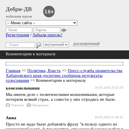
Дебри-ДВ
мобильная версия
Логин
Пароль
Регистрация
/
Забыли пароль?
расширенный
Комментарии к материалу
Главная
>>
Политика, Власть
>>
Пресс-служба правительства
Хабаровского края досрочно сообщила результаты
голосования
>> Комментарии к материалу
комсомольчанин
18.03.2018 20:23:59
Мы имеем дело с политическими мошенниками, которые
потеряли всякий страх, а совести у них отродясь не было.
Ответить
Цитировать
Анна
18.03.2018 21:46:45
Просто не надо было добавлять фразу "в пользу одного из