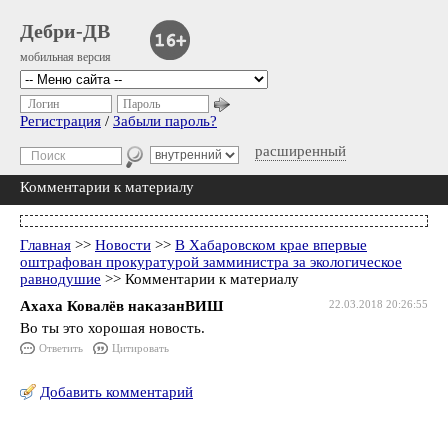
Дебри-ДВ
мобильная версия
Логин
Пароль
Регистрация
/
Забыли пароль?
расширенный
Комментарии к материалу
Главная
>>
Новости
>>
В Хабаровском крае впервые
оштрафован прокуратурой замминистра за экологическое
равнодушие
>> Комментарии к материалу
Ахаха Ковалёв наказанВИШ
22.03.2018 20:26:55
Во ты это хорошая новость.
Ответить
Цитировать
Добавить комментарий