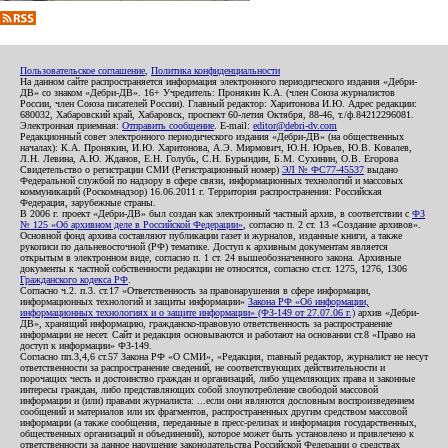
Пользовательское соглашение
,
Политика конфиденциальности
На данном сайте распространяется информация электронного периодического издания «Дебри-
ДВ» со знаком «Дебри-ДВ». 16+ Учредитель: Пронякин К.А. (член Союза журналистов
России, член Союза писателей России). Главный редактор: Харитонова И.Ю. Адрес редакции:
680032, Хабаровский край, Хабаровск, проспект 60-летия Октября, 88-46, т./ф.84212296081.
Электронная приемная:
Отправить сообщение
. E-mail:
editor@debri-dv.com
Редакционный совет электронного периодического издания «Дебри-ДВ» (на общественных
началах): К.А. Пронякин, И.Ю. Харитонова, А.Э. Мирмович, Ю.Н. Юрьев, Ю.В. Ковалев,
Л.Н. Левина, А.Ю. Жданов, Е.Н. Голубь, С.Н. Бурындин, Б.М. Сухинин, О.В. Егорова
Свидетельство о регистрации СМИ (Регистрационный номер)
ЭЛ № ФС77-45537
выдано
Федеральной службой по надзору в сфере связи, информационных технологий и массовых
коммуникаций (Роскомнадзор) 16.06.2011 г. Территория распространения: Российская
Федерация, зарубежные страны.
В 2006 г. проект «Дебри-ДВ» был создан как электронный частный архив, в соответствии с
ФЗ
№ 125 «Об архивном деле в Российской Федерации»
, согласно п. 2 ст. 13 «Создание архивов».
Основной фонд архива составляют публикации газет и журналов, изданные книги, а также
рукописи по дальневосточной (РФ) тематике. Доступ к архивным документам является
открытым в электронном виде, согласно п. 1 ст. 24 вышеобозначенного закона. Архивные
документы к частной собственности редакции не относятся, согласно ст.ст. 1275, 1276, 1306
Гражданского кодекса РФ
.
Согласно ч.2. п.3. ст.17 «Ответственность за правонарушения в сфере информации,
информационных технологий и защиты информации»
Закона РФ «Об информации,
информационных технологиях и о защите информации» (ФЗ-149 от 27.07.06 г.)
архив «Дебри-
ДВ», хранящий информацию, гражданско-правовую ответственность за распространение
информации не несет. Сайт и редакция основываются и работают на основании ст.8 «Право на
доступ к информации» ФЗ-149.
Согласно пп.3,4,6 ст.57 Закона РФ «О СМИ», «Редакция, главный редактор, журналист не несут
ответственности за распространение сведений, не соответствующих действительности и
порочащих честь и достоинство граждан и организаций, либо ущемляющих права и законные
интересы граждан, либо представляющих собой злоупотребление свободой массовой
информации и (или) правами журналиста: ...если они являются дословным воспроизведением
сообщений и материалов или их фрагментов, распространенных другим средством массовой
информации (а также сообщения, переданные в пресс-релизах и информация государственных,
общественных организаций и объединений), которое может быть установлено и привлечено к
ответственности за данное нарушение законодательства Российской Федерации о средствах