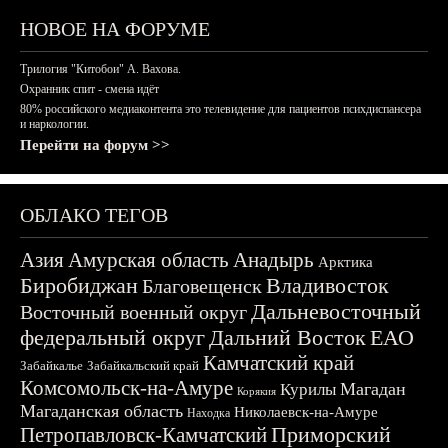
НОВОЕ НА ФОРУМЕ
Трилогия "Китобои" А. Вахова.
Охранник спит - смена идёт
80% российского медиаконтента это телевидение для пациентов психдиспансера
и наркологии.
Перейти на форум >>
ОБЛАКО ТЕГОВ
Азия
Амурская область
Анадырь
Арктика
Биробиджан
Владивосток
Благовещенск
Дальневосточный
Восточный военный округ
федеральный округ
Дальний Восток
ЕАО
Камчатский край
Забайкалье
Забайкальский край
Комсомольск-на-Амуре
Магадан
Курилы
Корякия
Магаданская область
Николаевск-на-Амуре
Находка
Приморский
Петропавловск-Камчатский