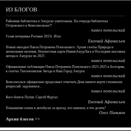
ИЗ БЛОГОВ
Районная библиотека в Амурске уничтожена. На очереди библиотека
Островского в Комсомольске?!
павел попельский
Голая вечеринка Роснано 2015г. Итог.
Евгений Афанасьев
Новые находки Павла Петровича Попельского: Архив газеты Природа и
аномальные явления, Неизвестная карта НижнеАмурЛага и Последние выставки
автора в Амурске по 2025
павел попельский
Официальные публикации Павла Петровича Попельского 2023-2025 в Болгарии,
в газетах Тихоокеанская Звезда и Наш Город Амурск
павел попельский
Комсомольск официально продолжает отмечать День памяти жертв сталинских
репрессий: задумаемся...
павел попельский
Кого боится Путин: Сергей Фургал
Евгений Афанасьев
Повышение платы в автобусах за проезд: кто виноват, и что делать?
Олег Паньков
Архив блогов >>