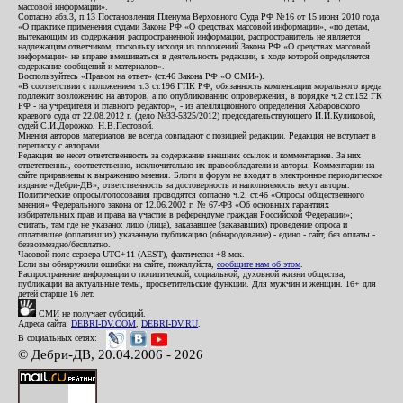
массовой информации».
Согласно абз.3, п.13 Постановления Пленума Верховного Суда РФ №16 от 15 июня 2010 года
«О практике применения судами Закона РФ «О средствах массовой информации», «по делам,
вытекающим из содержания распространенной информации, распространитель не является
надлежащим ответчиком, поскольку исходя из положений Закона РФ «О средствах массовой
информации» не вправе вмешиваться в деятельность редакции, в ходе которой определяется
содержание сообщений и материалов».
Воспользуйтесь «Правом на ответ» (ст.46 Закона РФ «О СМИ»).
«В соответствии с положением ч.3 ст.196 ГПК РФ, обязанность компенсации морального вреда
подлежит возложению на авторов, а по опубликованию опровержения, в порядке ч.2 ст.152 ГК
РФ - на учредителя и главного редактор», - из апелляционного определения Хабаровского
краевого суда от 22.08.2012 г. (дело №33-5325/2012) председательствующего И.И.Куликовой,
судей С.И.Дорожко, Н.В.Пестовой.
Мнения авторов материалов не всегда совпадают с позицией редакции. Редакция не вступает в
переписку с авторами.
Редакция не несет ответственность за содержание внешних ссылок и комментариев. За них
ответственны, соответственно, исключительно их правообладатели и авторы. Комментарии на
сайте приравнены к выражению мнения. Блоги и форум не входят в электронное периодическое
издание «Дебри-ДВ», ответственность за достоверность и наполняемость несут авторы.
Политические опросы/голосования проводятся согласно ч.2. ст.46 «Опросы общественного
мнения» Федерального закона от 12.06.2002 г. № 67-ФЗ «Об основных гарантиях
избирательных прав и права на участие в референдуме граждан Российской Федерации»;
считать, там где не указано: лицо (лица), заказавшее (заказавших) проведение опроса и
оплатившее (оплативших) указанную публикацию (обнародование) - едино - сайт, без оплаты -
безвозмездно/бесплатно.
Часовой пояс сервера UTC+11 (AEST), фактически +8 мск.
Если вы обнаружили ошибки на сайте, пожалуйста,
сообщите нам об этом
.
Распространение информации о политической, социальной, духовной жизни общества,
публикации на актуальные темы, просветительские функции. Для мужчин и женщин. 16+ для
детей старше 16 лет.
СМИ не получает субсидий.
Адреса сайта:
DEBRI-DV.COM
,
DEBRI-DV.RU
.
В социальных сетях:
© Дебри-ДВ, 20.04.2006 - 2026