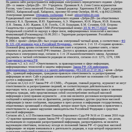
На данном сайте распространяется информация электронного периодического издания «Дебри-
ДВ» со знаком «Дебри-ДВ». 16+ Учредитель: Пронякин К.А. (член Союза журналистов
России, член Союза писателей России). Главный редактор: Харитонова И.Ю. Адрес редакции:
680032, Хабаровский край, Хабаровск, проспект 60-летия Октября, 88-46, т./ф.84212296081.
Электронная приемная:
Отправить сообщение
. E-mail:
editor@debri-dv.com
Редакционный совет электронного периодического издания «Дебри-ДВ» (на общественных
началах): К.А. Пронякин, И.Ю. Харитонова, А.Э. Мирмович, Ю.Н. Юрьев, Ю.В. Ковалев,
Л.Н. Левина, А.Ю. Жданов, Е.Н. Голубь, С.Н. Бурындин, Б.М. Сухинин, О.В. Егорова
Свидетельство о регистрации СМИ (Регистрационный номер)
ЭЛ № ФС77-45537
выдано
Федеральной службой по надзору в сфере связи, информационных технологий и массовых
коммуникаций (Роскомнадзор) 16.06.2011 г. Территория распространения: Российская
Федерация, зарубежные страны.
В 2006 г. проект «Дебри-ДВ» был создан как электронный частный архив, в соответствии с
ФЗ
№ 125 «Об архивном деле в Российской Федерации»
, согласно п. 2 ст. 13 «Создание архивов».
Основной фонд архива составляют публикации газет и журналов, изданные книги, а также
рукописи по дальневосточной (РФ) тематике. Доступ к архивным документам является
открытым в электронном виде, согласно п. 1 ст. 24 вышеобозначенного закона. Архивные
документы к частной собственности редакции не относятся, согласно ст.ст. 1275, 1276, 1306
Гражданского кодекса РФ
.
Согласно ч.2. п.3. ст.17 «Ответственность за правонарушения в сфере информации,
информационных технологий и защиты информации»
Закона РФ «Об информации,
информационных технологиях и о защите информации» (ФЗ-149 от 27.07.06 г.)
архив «Дебри-
ДВ», хранящий информацию, гражданско-правовую ответственность за распространение
информации не несет. Сайт и редакция основываются и работают на основании ст.8 «Право на
доступ к информации» ФЗ-149.
Согласно пп.3,4,6 ст.57 Закона РФ «О СМИ», «Редакция, главный редактор, журналист не несут
ответственности за распространение сведений, не соответствующих действительности и
порочащих честь и достоинство граждан и организаций, либо ущемляющих права и законные
интересы граждан, либо представляющих собой злоупотребление свободой массовой
информации и (или) правами журналиста: ...если они являются дословным воспроизведением
сообщений и материалов или их фрагментов, распространенных другим средством массовой
информации (а также сообщения, переданные в пресс-релизах и информация государственных,
общественных организаций и объединений), которое может быть установлено и привлечено к
ответственности за данное нарушение законодательства Российской Федерации о средствах
массовой информации».
Согласно абз.3, п.13 Постановления Пленума Верховного Суда РФ №16 от 15 июня 2010 года
«О практике применения судами Закона РФ «О средствах массовой информации», «по делам,
вытекающим из содержания распространенной информации, распространитель не является
надлежащим ответчиком, поскольку исходя из положений Закона РФ «О средствах массовой
информации» не вправе вмешиваться в деятельность редакции, в ходе которой определяется
содержание сообщений и материалов».