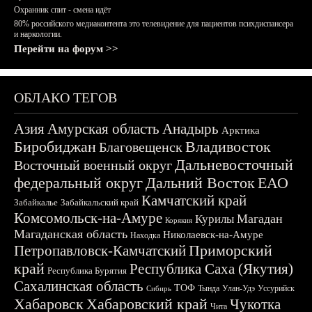
Охранник спит - смена идёт
80% российского медиаконтента это телевидение для пациентов психдиспансера
и наркологии.
Перейти на форум >>
ОБЛАКО ТЕГОВ
Азия
Амурская область
Анадырь
Арктика
Биробиджан
Владивосток
Благовещенск
Дальневосточный
Восточный военный округ
федеральный округ
Дальний Восток
ЕАО
Камчатский край
Забайкалье
Забайкальский край
Комсомольск-на-Амуре
Магадан
Курилы
Корякия
Магаданская область
Николаевск-на-Амуре
Находка
Приморский
Петропавловск-Камчатский
край
Республика Саха (Якутия)
Республика Бурятия
Сахалинская область
ТОФ
Тында
Улан-Удэ
Уссурийск
Сибирь
Хабаровск
Хабаровский край
Чукотка
Чита