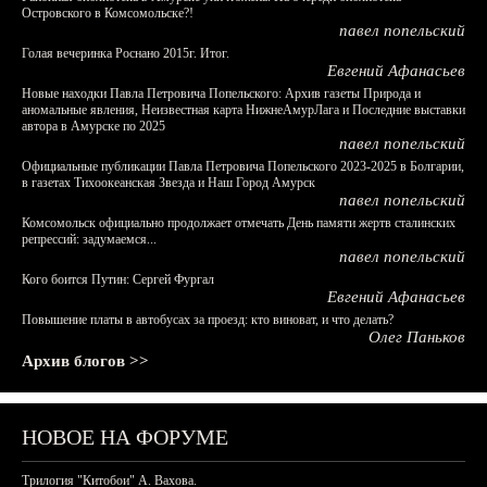
Островского в Комсомольске?!
павел попельский
Голая вечеринка Роснано 2015г. Итог.
Евгений Афанасьев
Новые находки Павла Петровича Попельского: Архив газеты Природа и
аномальные явления, Неизвестная карта НижнеАмурЛага и Последние выставки
автора в Амурске по 2025
павел попельский
Официальные публикации Павла Петровича Попельского 2023-2025 в Болгарии,
в газетах Тихоокеанская Звезда и Наш Город Амурск
павел попельский
Комсомольск официально продолжает отмечать День памяти жертв сталинских
репрессий: задумаемся...
павел попельский
Кого боится Путин: Сергей Фургал
Евгений Афанасьев
Повышение платы в автобусах за проезд: кто виноват, и что делать?
Олег Паньков
Архив блогов >>
НОВОЕ НА ФОРУМЕ
Трилогия "Китобои" А. Вахова.