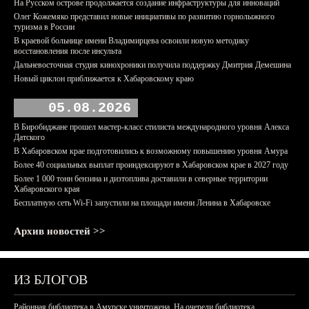
На Русском острове продолжается создание инфраструктуры для инноваций
Олег Кожемяко представил новые инициативы по развитию горнолыжного
туризма в России
В краевой больнице имени Владимирцева освоили новую методику
восстановления после инсульта
Дальневосточная студия кинохроники получила поддержку Дмитрия Демешина
Новый циклон приближается к Хабаровскому краю
05.08.2026
В Биробиджане прошел мастер-класс стилиста международного уровня Алекса
Датского
В Хабаровском крае подготовились к возможному повышению уровня Амура
Более 40 социальных выплат проиндексируют в Хабаровском крае в 2027 году
Более 1 000 тонн бензина и дизтоплива доставили в северные территории
Хабаровского края
Бесплатную сеть Wi-Fi запустили на площади имени Ленина в Хабаровске
Архив новостей >>
ИЗ БЛОГОВ
Районная библиотека в Амурске уничтожена. На очереди библиотека