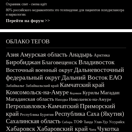
Охранник спит - смена идёт
80% российского медиаконтента это телевидение для пациентов психдиспансера
и наркологии.
Перейти на форум >>
ОБЛАКО ТЕГОВ
Азия
Амурская область
Анадырь
Арктика
Биробиджан
Владивосток
Благовещенск
Дальневосточный
Восточный военный округ
федеральный округ
Дальний Восток
ЕАО
Камчатский край
Забайкалье
Забайкальский край
Комсомольск-на-Амуре
Магадан
Курилы
Корякия
Магаданская область
Николаевск-на-Амуре
Находка
Приморский
Петропавловск-Камчатский
край
Республика Саха (Якутия)
Республика Бурятия
Сахалинская область
ТОФ
Тында
Улан-Удэ
Уссурийск
Сибирь
Хабаровск
Хабаровский край
Чукотка
Чита