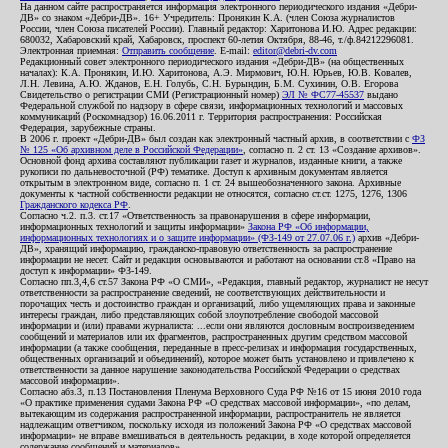
На данном сайте распространяется информация электронного периодического издания «Дебри-
ДВ» со знаком «Дебри-ДВ». 16+ Учредитель: Пронякин К.А. (член Союза журналистов
России, член Союза писателей России). Главный редактор: Харитонова И.Ю. Адрес редакции:
680032, Хабаровский край, Хабаровск, проспект 60-летия Октября, 88-46, т./ф.84212296081.
Электронная приемная:
Отправить сообщение
. E-mail:
editor@debri-dv.com
Редакционный совет электронного периодического издания «Дебри-ДВ» (на общественных
началах): К.А. Пронякин, И.Ю. Харитонова, А.Э. Мирмович, Ю.Н. Юрьев, Ю.В. Ковалев,
Л.Н. Левина, А.Ю. Жданов, Е.Н. Голубь, С.Н. Бурындин, Б.М. Сухинин, О.В. Егорова
Свидетельство о регистрации СМИ (Регистрационный номер)
ЭЛ № ФС77-45537
выдано
Федеральной службой по надзору в сфере связи, информационных технологий и массовых
коммуникаций (Роскомнадзор) 16.06.2011 г. Территория распространения: Российская
Федерация, зарубежные страны.
В 2006 г. проект «Дебри-ДВ» был создан как электронный частный архив, в соответствии с
ФЗ
№ 125 «Об архивном деле в Российской Федерации»
, согласно п. 2 ст. 13 «Создание архивов».
Основной фонд архива составляют публикации газет и журналов, изданные книги, а также
рукописи по дальневосточной (РФ) тематике. Доступ к архивным документам является
открытым в электронном виде, согласно п. 1 ст. 24 вышеобозначенного закона. Архивные
документы к частной собственности редакции не относятся, согласно ст.ст. 1275, 1276, 1306
Гражданского кодекса РФ
.
Согласно ч.2. п.3. ст.17 «Ответственность за правонарушения в сфере информации,
информационных технологий и защиты информации»
Закона РФ «Об информации,
информационных технологиях и о защите информации» (ФЗ-149 от 27.07.06 г.)
архив «Дебри-
ДВ», хранящий информацию, гражданско-правовую ответственность за распространение
информации не несет. Сайт и редакция основываются и работают на основании ст.8 «Право на
доступ к информации» ФЗ-149.
Согласно пп.3,4,6 ст.57 Закона РФ «О СМИ», «Редакция, главный редактор, журналист не несут
ответственности за распространение сведений, не соответствующих действительности и
порочащих честь и достоинство граждан и организаций, либо ущемляющих права и законные
интересы граждан, либо представляющих собой злоупотребление свободой массовой
информации и (или) правами журналиста: ...если они являются дословным воспроизведением
сообщений и материалов или их фрагментов, распространенных другим средством массовой
информации (а также сообщения, переданные в пресс-релизах и информация государственных,
общественных организаций и объединений), которое может быть установлено и привлечено к
ответственности за данное нарушение законодательства Российской Федерации о средствах
массовой информации».
Согласно абз.3, п.13 Постановления Пленума Верховного Суда РФ №16 от 15 июня 2010 года
«О практике применения судами Закона РФ «О средствах массовой информации», «по делам,
вытекающим из содержания распространенной информации, распространитель не является
надлежащим ответчиком, поскольку исходя из положений Закона РФ «О средствах массовой
информации» не вправе вмешиваться в деятельность редакции, в ходе которой определяется
содержание сообщений и материалов».