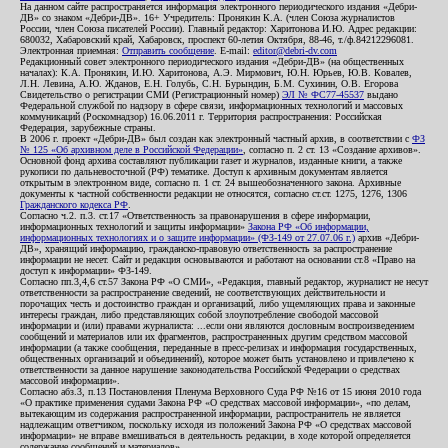
На данном сайте распространяется информация электронного периодического издания «Дебри-
ДВ» со знаком «Дебри-ДВ». 16+ Учредитель: Пронякин К.А. (член Союза журналистов
России, член Союза писателей России). Главный редактор: Харитонова И.Ю. Адрес редакции:
680032, Хабаровский край, Хабаровск, проспект 60-летия Октября, 88-46, т./ф.84212296081.
Электронная приемная:
Отправить сообщение
. E-mail:
editor@debri-dv.com
Редакционный совет электронного периодического издания «Дебри-ДВ» (на общественных
началах): К.А. Пронякин, И.Ю. Харитонова, А.Э. Мирмович, Ю.Н. Юрьев, Ю.В. Ковалев,
Л.Н. Левина, А.Ю. Жданов, Е.Н. Голубь, С.Н. Бурындин, Б.М. Сухинин, О.В. Егорова
Свидетельство о регистрации СМИ (Регистрационный номер)
ЭЛ № ФС77-45537
выдано
Федеральной службой по надзору в сфере связи, информационных технологий и массовых
коммуникаций (Роскомнадзор) 16.06.2011 г. Территория распространения: Российская
Федерация, зарубежные страны.
В 2006 г. проект «Дебри-ДВ» был создан как электронный частный архив, в соответствии с
ФЗ
№ 125 «Об архивном деле в Российской Федерации»
, согласно п. 2 ст. 13 «Создание архивов».
Основной фонд архива составляют публикации газет и журналов, изданные книги, а также
рукописи по дальневосточной (РФ) тематике. Доступ к архивным документам является
открытым в электронном виде, согласно п. 1 ст. 24 вышеобозначенного закона. Архивные
документы к частной собственности редакции не относятся, согласно ст.ст. 1275, 1276, 1306
Гражданского кодекса РФ
.
Согласно ч.2. п.3. ст.17 «Ответственность за правонарушения в сфере информации,
информационных технологий и защиты информации»
Закона РФ «Об информации,
информационных технологиях и о защите информации» (ФЗ-149 от 27.07.06 г.)
архив «Дебри-
ДВ», хранящий информацию, гражданско-правовую ответственность за распространение
информации не несет. Сайт и редакция основываются и работают на основании ст.8 «Право на
доступ к информации» ФЗ-149.
Согласно пп.3,4,6 ст.57 Закона РФ «О СМИ», «Редакция, главный редактор, журналист не несут
ответственности за распространение сведений, не соответствующих действительности и
порочащих честь и достоинство граждан и организаций, либо ущемляющих права и законные
интересы граждан, либо представляющих собой злоупотребление свободой массовой
информации и (или) правами журналиста: ...если они являются дословным воспроизведением
сообщений и материалов или их фрагментов, распространенных другим средством массовой
информации (а также сообщения, переданные в пресс-релизах и информация государственных,
общественных организаций и объединений), которое может быть установлено и привлечено к
ответственности за данное нарушение законодательства Российской Федерации о средствах
массовой информации».
Согласно абз.3, п.13 Постановления Пленума Верховного Суда РФ №16 от 15 июня 2010 года
«О практике применения судами Закона РФ «О средствах массовой информации», «по делам,
вытекающим из содержания распространенной информации, распространитель не является
надлежащим ответчиком, поскольку исходя из положений Закона РФ «О средствах массовой
информации» не вправе вмешиваться в деятельность редакции, в ходе которой определяется
содержание сообщений и материалов».