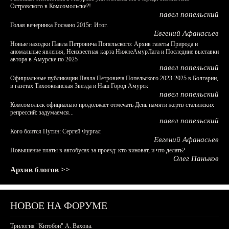
Островского в Комсомольске?!
павел попельский
Голая вечеринка Роснано 2015г. Итог.
Евгений Афанасьев
Новые находки Павла Петровича Попельского: Архив газеты Природа и
аномальные явления, Неизвестная карта НижнеАмурЛага и Последние выставки
автора в Амурске по 2025
павел попельский
Официальные публикации Павла Петровича Попельского 2023-2025 в Болгарии,
в газетах Тихоокеанская Звезда и Наш Город Амурск
павел попельский
Комсомольск официально продолжает отмечать День памяти жертв сталинских
репрессий: задумаемся...
павел попельский
Кого боится Путин: Сергей Фургал
Евгений Афанасьев
Повышение платы в автобусах за проезд: кто виноват, и что делать?
Олег Паньков
Архив блогов >>
НОВОЕ НА ФОРУМЕ
Трилогия "Китобои" А. Вахова.