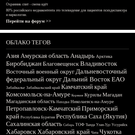
Охранник спит - смена идёт
80% российского медиаконтента это телевидение для пациентов психдиспансера
и наркологии.
Перейти на форум >>
ОБЛАКО ТЕГОВ
Азия
Амурская область
Анадырь
Арктика
Биробиджан
Владивосток
Благовещенск
Дальневосточный
Восточный военный округ
федеральный округ
Дальний Восток
ЕАО
Камчатский край
Забайкалье
Забайкальский край
Комсомольск-на-Амуре
Магадан
Курилы
Корякия
Магаданская область
Николаевск-на-Амуре
Находка
Приморский
Петропавловск-Камчатский
край
Республика Саха (Якутия)
Республика Бурятия
Сахалинская область
ТОФ
Тында
Улан-Удэ
Уссурийск
Сибирь
Хабаровск
Хабаровский край
Чукотка
Чита