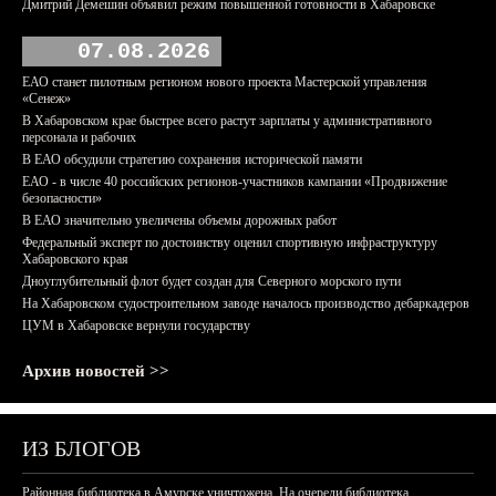
Дмитрий Демешин объявил режим повышенной готовности в Хабаровске
07.08.2026
ЕАО станет пилотным регионом нового проекта Мастерской управления
«Сенеж»
В Хабаровском крае быстрее всего растут зарплаты у административного
персонала и рабочих
В ЕАО обсудили стратегию сохранения исторической памяти
ЕАО - в числе 40 российских регионов-участников кампании «Продвижение
безопасности»
В ЕАО значительно увеличены объемы дорожных работ
Федеральный эксперт по достоинству оценил спортивную инфраструктуру
Хабаровского края
Дноуглубительный флот будет создан для Северного морского пути
На Хабаровском судостроительном заводе началось производство дебаркадеров
ЦУМ в Хабаровске вернули государству
Архив новостей >>
ИЗ БЛОГОВ
Районная библиотека в Амурске уничтожена. На очереди библиотека