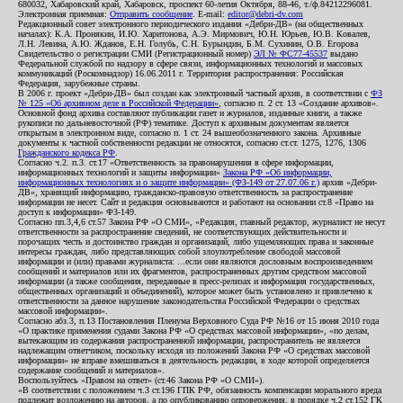
680032, Хабаровский край, Хабаровск, проспект 60-летия Октября, 88-46, т./ф.84212296081.
Электронная приемная:
Отправить сообщение
. E-mail:
editor@debri-dv.com
Редакционный совет электронного периодического издания «Дебри-ДВ» (на общественных
началах): К.А. Пронякин, И.Ю. Харитонова, А.Э. Мирмович, Ю.Н. Юрьев, Ю.В. Ковалев,
Л.Н. Левина, А.Ю. Жданов, Е.Н. Голубь, С.Н. Бурындин, Б.М. Сухинин, О.В. Егорова
Свидетельство о регистрации СМИ (Регистрационный номер)
ЭЛ № ФС77-45537
выдано
Федеральной службой по надзору в сфере связи, информационных технологий и массовых
коммуникаций (Роскомнадзор) 16.06.2011 г. Территория распространения: Российская
Федерация, зарубежные страны.
В 2006 г. проект «Дебри-ДВ» был создан как электронный частный архив, в соответствии с
ФЗ
№ 125 «Об архивном деле в Российской Федерации»
, согласно п. 2 ст. 13 «Создание архивов».
Основной фонд архива составляют публикации газет и журналов, изданные книги, а также
рукописи по дальневосточной (РФ) тематике. Доступ к архивным документам является
открытым в электронном виде, согласно п. 1 ст. 24 вышеобозначенного закона. Архивные
документы к частной собственности редакции не относятся, согласно ст.ст. 1275, 1276, 1306
Гражданского кодекса РФ
.
Согласно ч.2. п.3. ст.17 «Ответственность за правонарушения в сфере информации,
информационных технологий и защиты информации»
Закона РФ «Об информации,
информационных технологиях и о защите информации» (ФЗ-149 от 27.07.06 г.)
архив «Дебри-
ДВ», хранящий информацию, гражданско-правовую ответственность за распространение
информации не несет. Сайт и редакция основываются и работают на основании ст.8 «Право на
доступ к информации» ФЗ-149.
Согласно пп.3,4,6 ст.57 Закона РФ «О СМИ», «Редакция, главный редактор, журналист не несут
ответственности за распространение сведений, не соответствующих действительности и
порочащих честь и достоинство граждан и организаций, либо ущемляющих права и законные
интересы граждан, либо представляющих собой злоупотребление свободой массовой
информации и (или) правами журналиста: ...если они являются дословным воспроизведением
сообщений и материалов или их фрагментов, распространенных другим средством массовой
информации (а также сообщения, переданные в пресс-релизах и информация государственных,
общественных организаций и объединений), которое может быть установлено и привлечено к
ответственности за данное нарушение законодательства Российской Федерации о средствах
массовой информации».
Согласно абз.3, п.13 Постановления Пленума Верховного Суда РФ №16 от 15 июня 2010 года
«О практике применения судами Закона РФ «О средствах массовой информации», «по делам,
вытекающим из содержания распространенной информации, распространитель не является
надлежащим ответчиком, поскольку исходя из положений Закона РФ «О средствах массовой
информации» не вправе вмешиваться в деятельность редакции, в ходе которой определяется
содержание сообщений и материалов».
Воспользуйтесь «Правом на ответ» (ст.46 Закона РФ «О СМИ»).
«В соответствии с положением ч.3 ст.196 ГПК РФ, обязанность компенсации морального вреда
подлежит возложению на авторов, а по опубликованию опровержения, в порядке ч.2 ст.152 ГК