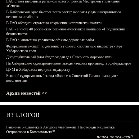
ЕАО станет пилотным регионом нового проекта Мастерской управления
«Сенеж»
В Хабаровском крае быстрее всего растут зарплаты у административного
персонала и рабочих
В ЕАО обсудили стратегию сохранения исторической памяти
ЕАО - в числе 40 российских регионов-участников кампании «Продвижение
безопасности»
В ЕАО значительно увеличены объемы дорожных работ
Федеральный эксперт по достоинству оценил спортивную инфраструктуру
Хабаровского края
Дноуглубительный флот будет создан для Северного морского пути
На Хабаровском судостроительном заводе началось производство дебаркадеров
ЦУМ в Хабаровске вернули государству
Бывший судоремонтный завод «Якорь» в Советской Гавани планируют
восстановить
Архив новостей >>
ИЗ БЛОГОВ
Районная библиотека в Амурске уничтожена. На очереди библиотека
Островского в Комсомольске?!
павел попельский