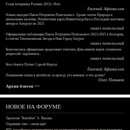
Голая вечеринка Роснано 2015г. Итог.
Евгений Афанасьев
Новые находки Павла Петровича Попельского: Архив газеты Природа и
аномальные явления, Неизвестная карта НижнеАмурЛага и Последние выставки
автора в Амурске по 2025
павел попельский
Официальные публикации Павла Петровича Попельского 2023-2025 в Болгарии,
в газетах Тихоокеанская Звезда и Наш Город Амурск
павел попельский
Комсомольск официально продолжает отмечать День памяти жертв сталинских
репрессий: задумаемся...
павел попельский
Кого боится Путин: Сергей Фургал
Евгений Афанасьев
Повышение платы в автобусах за проезд: кто виноват, и что делать?
Олег Паньков
Архив блогов >>
НОВОЕ НА ФОРУМЕ
Трилогия "Китобои" А. Вахова.
Охранник спит - смена идёт
80% российского медиаконтента это телевидение для пациентов психдиспансера