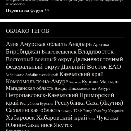
и наркологии.
Перейти на форум >>
ОБЛАКО ТЕГОВ
Азия
Амурская область
Анадырь
Арктика
Биробиджан
Владивосток
Благовещенск
Дальневосточный
Восточный военный округ
федеральный округ
Дальний Восток
ЕАО
Камчатский край
Забайкалье
Забайкальский край
Комсомольск-на-Амуре
Магадан
Курилы
Корякия
Магаданская область
Николаевск-на-Амуре
Находка
Приморский
Петропавловск-Камчатский
край
Республика Саха (Якутия)
Республика Бурятия
Сахалинская область
ТОФ
Тында
Улан-Удэ
Уссурийск
Сибирь
Хабаровск
Хабаровский край
Чукотка
Чита
Южно-Сахалинск
Якутск