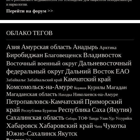
и наркологии.
Перейти на форум >>
ОБЛАКО ТЕГОВ
Азия
Амурская область
Анадырь
Арктика
Биробиджан
Владивосток
Благовещенск
Дальневосточный
Восточный военный округ
федеральный округ
Дальний Восток
ЕАО
Камчатский край
Забайкалье
Забайкальский край
Комсомольск-на-Амуре
Магадан
Курилы
Корякия
Магаданская область
Николаевск-на-Амуре
Находка
Приморский
Петропавловск-Камчатский
край
Республика Саха (Якутия)
Республика Бурятия
Сахалинская область
ТОФ
Тында
Улан-Удэ
Уссурийск
Сибирь
Хабаровск
Хабаровский край
Чукотка
Чита
Южно-Сахалинск
Якутск