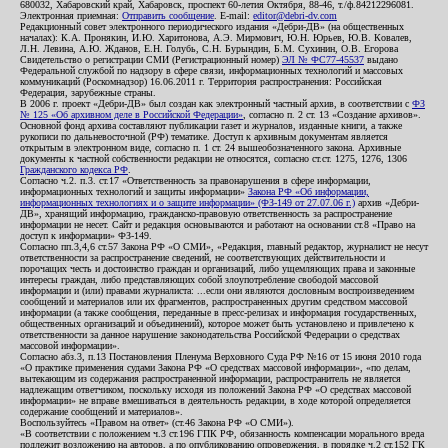
680032, Хабаровский край, Хабаровск, проспект 60-летия Октября, 88-46, т./ф.84212296081.
Электронная приемная:
Отправить сообщение
. E-mail:
editor@debri-dv.com
Редакционный совет электронного периодического издания «Дебри-ДВ» (на общественных
началах): К.А. Пронякин, И.Ю. Харитонова, А.Э. Мирмович, Ю.Н. Юрьев, Ю.В. Ковалев,
Л.Н. Левина, А.Ю. Жданов, Е.Н. Голубь, С.Н. Бурындин, Б.М. Сухинин, О.В. Егорова
Свидетельство о регистрации СМИ (Регистрационный номер)
ЭЛ № ФС77-45537
выдано
Федеральной службой по надзору в сфере связи, информационных технологий и массовых
коммуникаций (Роскомнадзор) 16.06.2011 г. Территория распространения: Российская
Федерация, зарубежные страны.
В 2006 г. проект «Дебри-ДВ» был создан как электронный частный архив, в соответствии с
ФЗ
№ 125 «Об архивном деле в Российской Федерации»
, согласно п. 2 ст. 13 «Создание архивов».
Основной фонд архива составляют публикации газет и журналов, изданные книги, а также
рукописи по дальневосточной (РФ) тематике. Доступ к архивным документам является
открытым в электронном виде, согласно п. 1 ст. 24 вышеобозначенного закона. Архивные
документы к частной собственности редакции не относятся, согласно ст.ст. 1275, 1276, 1306
Гражданского кодекса РФ
.
Согласно ч.2. п.3. ст.17 «Ответственность за правонарушения в сфере информации,
информационных технологий и защиты информации»
Закона РФ «Об информации,
информационных технологиях и о защите информации» (ФЗ-149 от 27.07.06 г.)
архив «Дебри-
ДВ», хранящий информацию, гражданско-правовую ответственность за распространение
информации не несет. Сайт и редакция основываются и работают на основании ст.8 «Право на
доступ к информации» ФЗ-149.
Согласно пп.3,4,6 ст.57 Закона РФ «О СМИ», «Редакция, главный редактор, журналист не несут
ответственности за распространение сведений, не соответствующих действительности и
порочащих честь и достоинство граждан и организаций, либо ущемляющих права и законные
интересы граждан, либо представляющих собой злоупотребление свободой массовой
информации и (или) правами журналиста: ...если они являются дословным воспроизведением
сообщений и материалов или их фрагментов, распространенных другим средством массовой
информации (а также сообщения, переданные в пресс-релизах и информация государственных,
общественных организаций и объединений), которое может быть установлено и привлечено к
ответственности за данное нарушение законодательства Российской Федерации о средствах
массовой информации».
Согласно абз.3, п.13 Постановления Пленума Верховного Суда РФ №16 от 15 июня 2010 года
«О практике применения судами Закона РФ «О средствах массовой информации», «по делам,
вытекающим из содержания распространенной информации, распространитель не является
надлежащим ответчиком, поскольку исходя из положений Закона РФ «О средствах массовой
информации» не вправе вмешиваться в деятельность редакции, в ходе которой определяется
содержание сообщений и материалов».
Воспользуйтесь «Правом на ответ» (ст.46 Закона РФ «О СМИ»).
«В соответствии с положением ч.3 ст.196 ГПК РФ, обязанность компенсации морального вреда
подлежит возложению на авторов, а по опубликованию опровержения, в порядке ч.2 ст.152 ГК