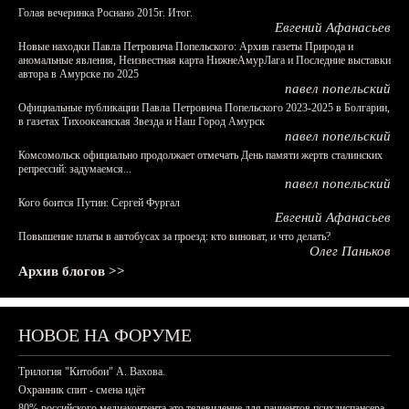
Голая вечеринка Роснано 2015г. Итог.
Евгений Афанасьев
Новые находки Павла Петровича Попельского: Архив газеты Природа и
аномальные явления, Неизвестная карта НижнеАмурЛага и Последние выставки
автора в Амурске по 2025
павел попельский
Официальные публикации Павла Петровича Попельского 2023-2025 в Болгарии,
в газетах Тихоокеанская Звезда и Наш Город Амурск
павел попельский
Комсомольск официально продолжает отмечать День памяти жертв сталинских
репрессий: задумаемся...
павел попельский
Кого боится Путин: Сергей Фургал
Евгений Афанасьев
Повышение платы в автобусах за проезд: кто виноват, и что делать?
Олег Паньков
Архив блогов >>
НОВОЕ НА ФОРУМЕ
Трилогия "Китобои" А. Вахова.
Охранник спит - смена идёт
80% российского медиаконтента это телевидение для пациентов психдиспансера