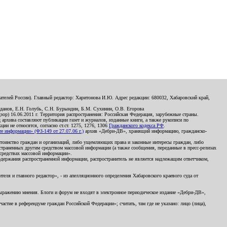
телей России). Главный редактор: Харитонова И.Ю. Адрес редакции: 680032, Хабаровский край,
данов, Е.Н. Голубь, С.Н. Бурындин, Б.М. Сухинин, О.В. Егорова
р) 16.06.2011 г. Территория распространения: Российская Федерация, зарубежные страны.
д архива составляют публикации газет и журналов, изданные книги, а также рукописи по
и не относятся, согласно ст.ст. 1275, 1276, 1306
Гражданского кодекса РФ
.
 информации» (ФЗ-149 от 27.07.06 г.)
архив «Дебри-ДВ», хранящий информацию, гражданско-
остоинство граждан и организаций, либо ущемляющих права и законные интересы граждан, либо
страненных другим средством массовой информации (а также сообщения, переданные в пресс-релизах
 средствах массовой информации».
держания распространенной информации, распространитель не является надлежащим ответчиком,
еля и главного редактор», - из апелляционного определения Хабаровского краевого суда от
 выражению мнения. Блоги и форум не входят в электронное периодическое издание «Дебри-ДВ»,
стие в референдуме граждан Российской Федерации»; считать, там где не указано: лицо (лица),