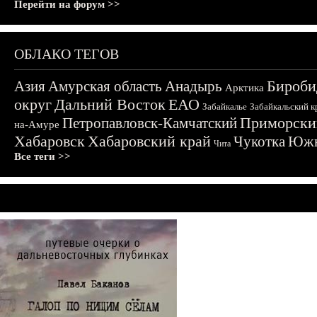
Перейти на форум >>
ОБЛАКО ТЕГОВ
Бироби
Азия
Амурская область
Анадырь
Арктика
округ
Дальний Восток
ЕАО
Забайкалье
Забайкальский к
Приморски
Петропавловск-Камчатский
на-Амуре
Хабаровск
Хабаровский край
Чукотка
Южн
Чита
Все теги >>