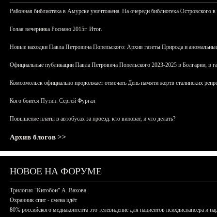
Районная библиотека в Амурске уничтожена. На очереди библиотека Островского в
Голая вечеринка Роснано 2015г. Итог.
Новые находки Павла Петровича Попельского: Архив газеты Природа и аномальные
Официальные публикации Павла Петровича Попельского 2023-2025 в Болгарии, в г
Комсомольск официально продолжает отмечать День памяти жертв сталинских репрес
Кого боится Путин: Сергей Фургал
Повышение платы в автобусах за проезд: кто виноват, и что делать?
Архив блогов >>
НОВОЕ НА ФОРУМЕ
Трилогия "Китобои" А. Вахова.
Охранник спит - смена идёт
80% российского медиаконтента это телевидение для пациентов психдиспансера и на