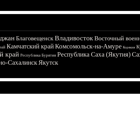
джан
Владивосток
Благовещенск
Восточный воен
Камчатский край
Комсомольск-на-Амуре
К
рай
Корякия
й край
Республика Саха (Якутия)
Са
Республика Бурятия
о-Сахалинск
Якутск