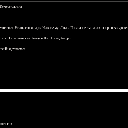
 Комсомольске?!
 явления, Неизвестная карта НижнеАмурЛага и Последние выставки автора в Амурске 
азетах Тихоокеанская Звезда и Наш Город Амурск
сий: задумаемся...
ркологии.