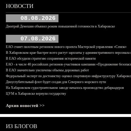
НОВОСТИ
08.08.2026
Дмитрий Демешин объявил режим повышенной готовности в Хабаровске
07.08.2026
ЕАО станет пилотным регионом нового проекта Мастерской управления «Сенеж»
В Хабаровском крае быстрее всего растут зарплаты у административного персонала 
В ЕАО обсудили стратегию сохранения исторической памяти
ЕАО - в числе 40 российских регионов-участников кампании «Продвижение безопас
В ЕАО значительно увеличены объемы дорожных работ
Федеральный эксперт по достоинству оценил спортивную инфраструктуру Хабаровс
Дноуглубительный флот будет создан для Северного морского пути
На Хабаровском судостроительном заводе началось производство дебаркадеров
ЦУМ в Хабаровске вернули государству
Архив новостей >>
ИЗ БЛОГОВ