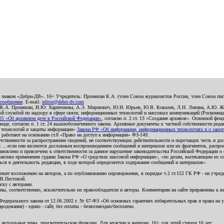
о знаком «Дебри-ДВ». 16+ Учредитель: Пронякин К.А. (член Союза журналистов России, член Союза писа
 сообщение
. E-mail:
editor@debri-dv.com
): К.А. Пронякин, И.Ю. Харитонова, А.Э. Мирмович, Ю.Н. Юрьев, Ю.В. Ковалев, Л.Н. Левина, А.Ю. Ж
 службой по надзору в сфере связи, информационных технологий и массовых коммуникаций (Роскомнадзо
5 «Об архивном деле в Российской Федерации»
, согласно п. 2 ст. 13 «Создание архивов». Основной фон
е, согласно п. 1 ст. 24 вышеобозначенного закона. Архивные документы к частной собственности редакци
ых технологий и защиты информации»
Закона РФ «Об информации, информационных технологиях и о защите
и работают на основании ст.8 «Право на доступ к информации» ФЗ-149.
етственности за распространение сведений, не соответствующих действительности и порочащих честь и д
 ...если они являются дословным воспроизведением сообщений и материалов или их фрагментов, распро
новлено и привлечено к ответственности за данное нарушение законодательства Российской Федерации о
актике применения судами Закона РФ «О средствах массовой информации», «по делам, вытекающим из со
ся в деятельность редакции, в ходе которой определяется содержание сообщений и материалов».
жит возложению на авторов, а по опубликованию опровержения, в порядке ч.2 ст.152 ГК РФ - на учредит
.В.Пестовой.
ску с авторами.
енны, соответственно, исключительно их правообладатели и авторы. Комментарии на сайте приравнены к
дерального закона от 12.06.2002 г. № 67-ФЗ «Об основных гарантиях избирательных прав и права на уча
дование) - едино - сайт, без оплаты - безвозмездно/бесплатно.
 актуальные темы, просветительские функции. Для мужчин и женщин. 16+ для детей старше 16 лет.