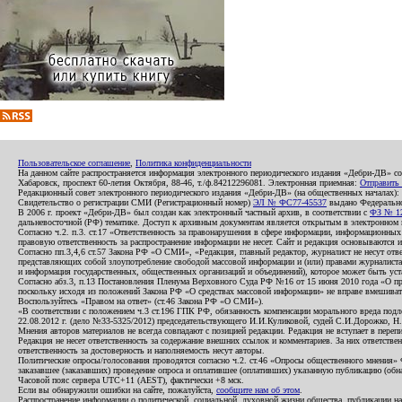
Пользовательское соглашение
,
Политика конфиденциальности
На данном сайте распространяется информация электронного периодического издания «Дебри-ДВ» с
Хабаровск, проспект 60-летия Октября, 88-46, т./ф.84212296081. Электронная приемная:
Отправить
Редакционный совет электронного периодического издания «Дебри-ДВ» (на общественных началах
Свидетельство о регистрации СМИ (Регистрационный номер)
ЭЛ № ФС77-45537
выдано Федеральной
В 2006 г. проект «Дебри-ДВ» был создан как электронный частный архив, в соответствии с
ФЗ № 12
дальневосточной (РФ) тематике. Доступ к архивным документам является открытым в электронном вид
Согласно ч.2. п.3. ст.17 «Ответственность за правонарушения в сфере информации, информационн
правовую ответственность за распространение информации не несет. Сайт и редакция основываются 
Согласно пп.3,4,6 ст.57 Закона РФ «О СМИ», «Редакция, главный редактор, журналист не несут отв
представляющих собой злоупотребление свободой массовой информации и (или) правами журналиста:
и информация государственных, общественных организаций и объединений), которое может быть уста
Согласно абз.3, п.13 Постановления Пленума Верховного Суда РФ №16 от 15 июня 2010 года «О пр
поскольку исходя из положений Закона РФ «О средствах массовой информации» не вправе вмешивать
Воспользуйтесь «Правом на ответ» (ст.46 Закона РФ «О СМИ»).
«В соответствии с положением ч.3 ст.196 ГПК РФ, обязанность компенсации морального вреда подле
22.08.2012 г. (дело №33-5325/2012) председательствующего И.И.Куликовой, судей С.И.Дорожко, Н
Мнения авторов материалов не всегда совпадают с позицией редакции. Редакция не вступает в перепи
Редакция не несет ответственность за содержание внешних ссылок и комментариев. За них ответств
ответственность за достоверность и наполняемость несут авторы.
Политические опросы/голосования проводятся согласно ч.2. ст.46 «Опросы общественного мнения» Фе
заказавшее (заказавших) проведение опроса и оплатившее (оплативших) указанную публикацию (обнаро
Часовой пояс сервера UTC+11 (AEST), фактически +8 мск.
Если вы обнаружили ошибки на сайте, пожалуйста,
сообщите нам об этом
.
Распространение информации о политической, социальной, духовной жизни общества, публикации на