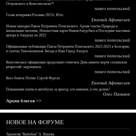
Островского в Комсомольске?!
павел попельский
Голая вечеринка Роснано 2015г. Итог.
Евгений Афанасьев
Новые находки Павла Петровича Попельского: Архив газеты Природа и
аномальные явления, Неизвестная карта НижнеАмурЛага и Последние выставки
автора в Амурске по 2025
павел попельский
Официальные публикации Павла Петровича Попельского 2023-2025 в Болгарии,
в газетах Тихоокеанская Звезда и Наш Город Амурск
павел попельский
Комсомольск официально продолжает отмечать День памяти жертв сталинских
репрессий: задумаемся...
павел попельский
Кого боится Путин: Сергей Фургал
Евгений Афанасьев
Повышение платы в автобусах за проезд: кто виноват, и что делать?
Олег Паньков
Архив блогов >>
НОВОЕ НА ФОРУМЕ
Трилогия "Китобои" А. Вахова.