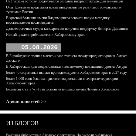
На Русском острове продолжается создание инфраструктуры для инноваций
Олег Кожемяко представил новые инициативы по развитию горнолыжного
туризма в России
В краевой больнице имени Владимирцева освоили новую методику
восстановления после инсульта
Дальневосточная студия кинохроники получила поддержку Дмитрия Демешина
Новый циклон приближается к Хабаровскому краю
05.08.2026
В Биробиджане прошел мастер-класс стилиста международного уровня Алекса
Датского
В Хабаровском крае подготовились к возможному повышению уровня Амура
Более 40 социальных выплат проиндексируют в Хабаровском крае в 2027 году
Более 1 000 тонн бензина и дизтоплива доставили в северные территории
Хабаровского края
Бесплатную сеть Wi-Fi запустили на площади имени Ленина в Хабаровске
Архив новостей >>
ИЗ БЛОГОВ
Районная библиотека в Амурске уничтожена. На очереди библиотека