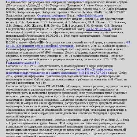
На данном сайте распространяется информация электронного периодического издания «Дебри-
ДВ» со знаком «Дебри-ДВ». 16+ Учредитель: Пронякин К.А. (член Союза журналистов
России, член Союза писателей России). Главный редактор: Харитонова И.Ю. Адрес редакции:
680032, Хабаровский край, Хабаровск, проспект 60-летия Октября, 88-46, т./ф.84212296081.
Электронная приемная:
Отправить сообщение
. E-mail:
editor@debri-dv.com
Редакционный совет электронного периодического издания «Дебри-ДВ» (на общественных
началах): К.А. Пронякин, И.Ю. Харитонова, А.Э. Мирмович, Ю.Н. Юрьев, Ю.В. Ковалев,
Л.Н. Левина, А.Ю. Жданов, Е.Н. Голубь, С.Н. Бурындин, Б.М. Сухинин, О.В. Егорова
Свидетельство о регистрации СМИ (Регистрационный номер)
ЭЛ № ФС77-45537
выдано
Федеральной службой по надзору в сфере связи, информационных технологий и массовых
коммуникаций (Роскомнадзор) 16.06.2011 г. Территория распространения: Российская
Федерация, зарубежные страны.
В 2006 г. проект «Дебри-ДВ» был создан как электронный частный архив, в соответствии с
ФЗ
№ 125 «Об архивном деле в Российской Федерации»
, согласно п. 2 ст. 13 «Создание архивов».
Основной фонд архива составляют публикации газет и журналов, изданные книги, а также
рукописи по дальневосточной (РФ) тематике. Доступ к архивным документам является
открытым в электронном виде, согласно п. 1 ст. 24 вышеобозначенного закона. Архивные
документы к частной собственности редакции не относятся, согласно ст.ст. 1275, 1276, 1306
Гражданского кодекса РФ
.
Согласно ч.2. п.3. ст.17 «Ответственность за правонарушения в сфере информации,
информационных технологий и защиты информации»
Закона РФ «Об информации,
информационных технологиях и о защите информации» (ФЗ-149 от 27.07.06 г.)
архив «Дебри-
ДВ», хранящий информацию, гражданско-правовую ответственность за распространение
информации не несет. Сайт и редакция основываются и работают на основании ст.8 «Право на
доступ к информации» ФЗ-149.
Согласно пп.3,4,6 ст.57 Закона РФ «О СМИ», «Редакция, главный редактор, журналист не несут
ответственности за распространение сведений, не соответствующих действительности и
порочащих честь и достоинство граждан и организаций, либо ущемляющих права и законные
интересы граждан, либо представляющих собой злоупотребление свободой массовой
информации и (или) правами журналиста: ...если они являются дословным воспроизведением
сообщений и материалов или их фрагментов, распространенных другим средством массовой
информации (а также сообщения, переданные в пресс-релизах и информация государственных,
общественных организаций и объединений), которое может быть установлено и привлечено к
ответственности за данное нарушение законодательства Российской Федерации о средствах
массовой информации».
Согласно абз.3, п.13 Постановления Пленума Верховного Суда РФ №16 от 15 июня 2010 года
«О практике применения судами Закона РФ «О средствах массовой информации», «по делам,
вытекающим из содержания распространенной информации, распространитель не является
надлежащим ответчиком, поскольку исходя из положений Закона РФ «О средствах массовой
информации» не вправе вмешиваться в деятельность редакции, в ходе которой определяется
содержание сообщений и материалов».