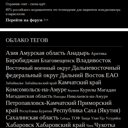
Охранник спит - смена идёт
80% российского медиаконтента это телевидение для пациентов психдиспансера
и наркологии.
Перейти на форум >>
ОБЛАКО ТЕГОВ
Азия
Амурская область
Анадырь
Арктика
Биробиджан
Владивосток
Благовещенск
Дальневосточный
Восточный военный округ
федеральный округ
Дальний Восток
ЕАО
Камчатский край
Забайкалье
Забайкальский край
Комсомольск-на-Амуре
Магадан
Курилы
Корякия
Магаданская область
Николаевск-на-Амуре
Находка
Приморский
Петропавловск-Камчатский
край
Республика Саха (Якутия)
Республика Бурятия
Сахалинская область
ТОФ
Тында
Улан-Удэ
Уссурийск
Сибирь
Хабаровск
Хабаровский край
Чукотка
Чита