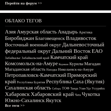
Перейти на форум >>
ОБЛАКО ТЕГОВ
Азия
Амурская область
Анадырь
Арктика
Биробиджан
Владивосток
Благовещенск
Дальневосточный
Восточный военный округ
федеральный округ
Дальний Восток
ЕАО
Камчатский край
Забайкалье
Забайкальский край
Комсомольск-на-Амуре
Магадан
Курилы
Корякия
Магаданская область
Николаевск-на-Амуре
Находка
Приморский
Петропавловск-Камчатский
край
Республика Саха (Якутия)
Республика Бурятия
Сахалинская область
ТОФ
Тында
Улан-Удэ
Уссурийск
Сибирь
Хабаровск
Хабаровский край
Чукотка
Чита
Южно-Сахалинск
Якутск
Все теги >>