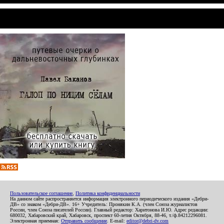
Пользовательское соглашение
,
Политика конфиденциальности
На данном сайте распространяется информация электронного периодического издания «Дебри-
ДВ» со знаком «Дебри-ДВ». 16+ Учредитель: Пронякин К.А. (член Союза журналистов
России, член Союза писателей России). Главный редактор: Харитонова И.Ю. Адрес редакции:
680032, Хабаровский край, Хабаровск, проспект 60-летия Октября, 88-46, т./ф.84212296081.
Электронная приемная:
Отправить сообщение
. E-mail:
editor@debri-dv.com