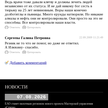
Ведь врачи тоже давали клятву и должны лечить людей
независимо от их статуса. И не дай никому бог сесть в
тюрьму на 25 лет невиновным. Воры наши конечно
долботятлы и пьяницы. Много ерунды натворили. Но никакие
алмазы и нефть они не контролировали. Они просто на это не
способны. Все контролировали наши власти.
Ответить
Цитировать
Сергеева Галина Петровна
22.09.2009 11:21:49
Резник не то что не помог, но даже не ответил.
А Илюхину- спасибо.
Ответить
Цитировать
Добавить комментарий
НОВОСТИ
07.08.2026
ЕАО станет пилотным регионом нового проекта Мастерской управления
«Сенеж»