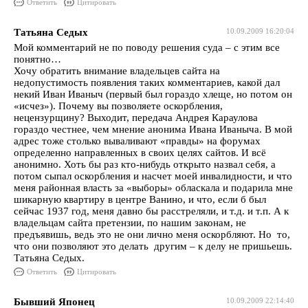
Ответить
Цитировать
Татьяна Седых
10.09.2009 16:20:04
Мой комментарий не по поводу решения суда – с этим все
понятно…
Хочу обратить внимание владельцев сайта на
недопустимость появления таких комментариев, какой дал
некий Иван Иваныч (первый был гораздо хлеще, но потом он
«исчез»). Почему вы позволяете оскорбления,
нецензурщину? Выходит, передача Андрея Караулова
гораздо честнее, чем мнение анонима Ивана Иваныча. В мой
адрес тоже столько вываливают «правды» на форумах
определенно направленных в своих целях сайтов. И всё
анонимно. Хоть бы раз кто-нибудь открыто назвал себя, а
потом сыпал оскорбления и насчет моей инвалидности, и что
меня районная власть за «выборы» обласкала и подарила мне
шикарную квартиру в центре Ванино, и что, если б был
сейчас 1937 год, меня давно бы расстреляли, и т.д. и т.п. А к
владельцам сайта претензии, по нашим законам, не
предъявишь, ведь это не они лично меня оскорбляют. Но то,
что они позволяют это делать другим – к делу не пришьешь.
Татьяна Седых.
Ответить
Цитировать
Бывший Японец
10.09.2009 22:14:40