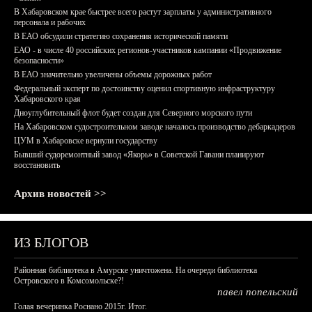
В Хабаровском крае быстрее всего растут зарплаты у административного
персонала и рабочих
В ЕАО обсудили стратегию сохранения исторической памяти
ЕАО - в числе 40 российских регионов-участников кампании «Продвижение
безопасности»
В ЕАО значительно увеличены объемы дорожных работ
Федеральный эксперт по достоинству оценил спортивную инфраструктуру
Хабаровского края
Дноуглубительный флот будет создан для Северного морского пути
На Хабаровском судостроительном заводе началось производство дебаркадеров
ЦУМ в Хабаровске вернули государству
Бывший судоремонтный завод «Якорь» в Советской Гавани планируют
восстановить
Архив новостей >>
ИЗ БЛОГОВ
Районная библиотека в Амурске уничтожена. На очереди библиотека
Островского в Комсомольске?!
павел попельский
Голая вечеринка Роснано 2015г. Итог.