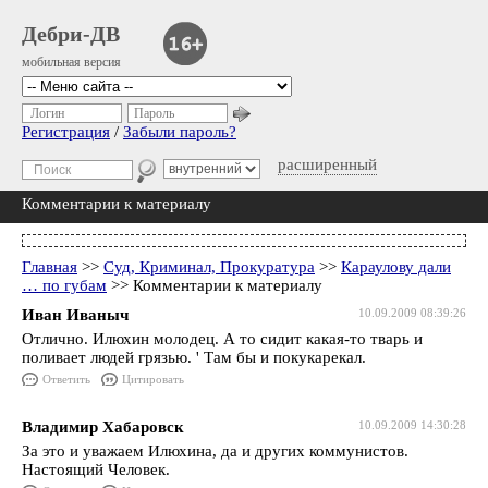
Дебри-ДВ
мобильная версия
Логин
Пароль
Регистрация
/
Забыли пароль?
расширенный
Комментарии к материалу
Главная
>>
Суд, Криминал, Прокуратура
>>
Караулову дали
… по губам
>> Комментарии к материалу
Иван Иваныч
10.09.2009 08:39:26
Отлично. Илюхин молодец. А то сидит какая-то тварь и
поливает людей грязью. ' Там бы и покукарекал.
Ответить
Цитировать
Владимир Хабаровск
10.09.2009 14:30:28
За это и уважаем Илюхина, да и других коммунистов.
Настоящий Человек.