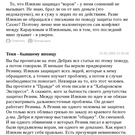
То, что Илюхин защищал "воров" - у меня сомнений не
вызывает. Не знаю, брал ли он от них деньги (это
недоказуемо), но я сужу о людях по их действиям. Разве
Илюхин не обращался с письмами по поводу защиты того же
Сахно? Поэтому лично мне малоинтересен сам конфликт
между Карауловым и Илюхиным, но в том, что последний
явно лукавит - я уверен.
Ответить
Цитировать
Теня - бывшему японцу
10.09.2009 23:36:46
Вы бы прочитали на этих Дебрях все статьи по этому поводу,
а потом говорили. И меньше бы верили придворному
Резнику. Илюхин защищает всех людей, которые к нему
обращаются, а точнее изучает проблему, а потом в случае
необходимости помогает. Невзирая на то, кто этот человек.
Вы прочтите в "Правде" об этом писали и в "Хабаровском
Экспрессе". А скажите, кого за бытность своего депутатства
защитил Резник. Между прочим Илюхин по идее и не обязан
рассматривать дальневосточные проблемы. Он делает
работает Резника. А Резник ни одного человека не защитил.
Он только всех обливал грязью по заказу из краевого белого
д-ма. Дебри и приговор выставляли "общаку". Он смешной.
И ни одного обвинения о которых Резник писал и которые
были предъявлены ворам, ни одного не доказано. Как юрист
Илюхин ведет себя правльно. Есть презумция невиновности.