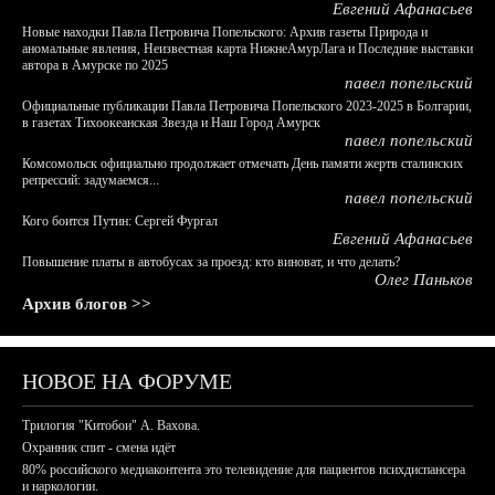
Евгений Афанасьев
Новые находки Павла Петровича Попельского: Архив газеты Природа и
аномальные явления, Неизвестная карта НижнеАмурЛага и Последние выставки
автора в Амурске по 2025
павел попельский
Официальные публикации Павла Петровича Попельского 2023-2025 в Болгарии,
в газетах Тихоокеанская Звезда и Наш Город Амурск
павел попельский
Комсомольск официально продолжает отмечать День памяти жертв сталинских
репрессий: задумаемся...
павел попельский
Кого боится Путин: Сергей Фургал
Евгений Афанасьев
Повышение платы в автобусах за проезд: кто виноват, и что делать?
Олег Паньков
Архив блогов >>
НОВОЕ НА ФОРУМЕ
Трилогия "Китобои" А. Вахова.
Охранник спит - смена идёт
80% российского медиаконтента это телевидение для пациентов психдиспансера
и наркологии.