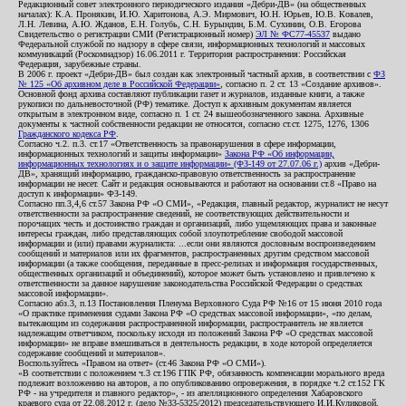
Редакционный совет электронного периодического издания «Дебри-ДВ» (на общественных
началах): К.А. Пронякин, И.Ю. Харитонова, А.Э. Мирмович, Ю.Н. Юрьев, Ю.В. Ковалев,
Л.Н. Левина, А.Ю. Жданов, Е.Н. Голубь, С.Н. Бурындин, Б.М. Сухинин, О.В. Егорова
Свидетельство о регистрации СМИ (Регистрационный номер)
ЭЛ № ФС77-45537
выдано
Федеральной службой по надзору в сфере связи, информационных технологий и массовых
коммуникаций (Роскомнадзор) 16.06.2011 г. Территория распространения: Российская
Федерация, зарубежные страны.
В 2006 г. проект «Дебри-ДВ» был создан как электронный частный архив, в соответствии с
ФЗ
№ 125 «Об архивном деле в Российской Федерации»
, согласно п. 2 ст. 13 «Создание архивов».
Основной фонд архива составляют публикации газет и журналов, изданные книги, а также
рукописи по дальневосточной (РФ) тематике. Доступ к архивным документам является
открытым в электронном виде, согласно п. 1 ст. 24 вышеобозначенного закона. Архивные
документы к частной собственности редакции не относятся, согласно ст.ст. 1275, 1276, 1306
Гражданского кодекса РФ
.
Согласно ч.2. п.3. ст.17 «Ответственность за правонарушения в сфере информации,
информационных технологий и защиты информации»
Закона РФ «Об информации,
информационных технологиях и о защите информации» (ФЗ-149 от 27.07.06 г.)
архив «Дебри-
ДВ», хранящий информацию, гражданско-правовую ответственность за распространение
информации не несет. Сайт и редакция основываются и работают на основании ст.8 «Право на
доступ к информации» ФЗ-149.
Согласно пп.3,4,6 ст.57 Закона РФ «О СМИ», «Редакция, главный редактор, журналист не несут
ответственности за распространение сведений, не соответствующих действительности и
порочащих честь и достоинство граждан и организаций, либо ущемляющих права и законные
интересы граждан, либо представляющих собой злоупотребление свободой массовой
информации и (или) правами журналиста: ...если они являются дословным воспроизведением
сообщений и материалов или их фрагментов, распространенных другим средством массовой
информации (а также сообщения, переданные в пресс-релизах и информация государственных,
общественных организаций и объединений), которое может быть установлено и привлечено к
ответственности за данное нарушение законодательства Российской Федерации о средствах
массовой информации».
Согласно абз.3, п.13 Постановления Пленума Верховного Суда РФ №16 от 15 июня 2010 года
«О практике применения судами Закона РФ «О средствах массовой информации», «по делам,
вытекающим из содержания распространенной информации, распространитель не является
надлежащим ответчиком, поскольку исходя из положений Закона РФ «О средствах массовой
информации» не вправе вмешиваться в деятельность редакции, в ходе которой определяется
содержание сообщений и материалов».
Воспользуйтесь «Правом на ответ» (ст.46 Закона РФ «О СМИ»).
«В соответствии с положением ч.3 ст.196 ГПК РФ, обязанность компенсации морального вреда
подлежит возложению на авторов, а по опубликованию опровержения, в порядке ч.2 ст.152 ГК
РФ - на учредителя и главного редактор», - из апелляционного определения Хабаровского
краевого суда от 22.08.2012 г. (дело №33-5325/2012) председательствующего И.И.Куликовой,