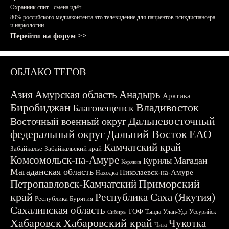
Охранник спит - смена идёт
80% российского медиаконтента это телевидение для пациентов психдиспансера
и наркологии.
Перейти на форум >>
ОБЛАКО ТЕГОВ
Азия
Амурская область
Анадырь
Арктика
Биробиджан
Владивосток
Благовещенск
Дальневосточный
Восточный военный округ
федеральный округ
Дальний Восток
ЕАО
Камчатский край
Забайкалье
Забайкальский край
Комсомольск-на-Амуре
Магадан
Курилы
Корякия
Магаданская область
Николаевск-на-Амуре
Находка
Приморский
Петропавловск-Камчатский
край
Республика Саха (Якутия)
Республика Бурятия
Сахалинская область
ТОФ
Тында
Улан-Удэ
Уссурийск
Сибирь
Хабаровск
Хабаровский край
Чукотка
Чита