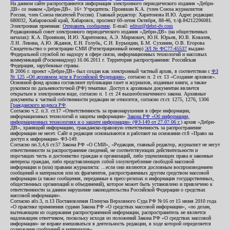
На данном сайте распространяется информация электронного периодического издания «Дебри-
ДВ» со знаком «Дебри-ДВ». 16+ Учредитель: Пронякин К.А. (член Союза журналистов
России, член Союза писателей России). Главный редактор: Харитонова И.Ю. Адрес редакции:
680032, Хабаровский край, Хабаровск, проспект 60-летия Октября, 88-46, т./ф.84212296081.
Электронная приемная:
Отправить сообщение
. E-mail:
editor@debri-dv.com
Редакционный совет электронного периодического издания «Дебри-ДВ» (на общественных
началах): К.А. Пронякин, И.Ю. Харитонова, А.Э. Мирмович, Ю.Н. Юрьев, Ю.В. Ковалев,
Л.Н. Левина, А.Ю. Жданов, Е.Н. Голубь, С.Н. Бурындин, Б.М. Сухинин, О.В. Егорова
Свидетельство о регистрации СМИ (Регистрационный номер)
ЭЛ № ФС77-45537
выдано
Федеральной службой по надзору в сфере связи, информационных технологий и массовых
коммуникаций (Роскомнадзор) 16.06.2011 г. Территория распространения: Российская
Федерация, зарубежные страны.
В 2006 г. проект «Дебри-ДВ» был создан как электронный частный архив, в соответствии с
ФЗ
№ 125 «Об архивном деле в Российской Федерации»
, согласно п. 2 ст. 13 «Создание архивов».
Основной фонд архива составляют публикации газет и журналов, изданные книги, а также
рукописи по дальневосточной (РФ) тематике. Доступ к архивным документам является
открытым в электронном виде, согласно п. 1 ст. 24 вышеобозначенного закона. Архивные
документы к частной собственности редакции не относятся, согласно ст.ст. 1275, 1276, 1306
Гражданского кодекса РФ
.
Согласно ч.2. п.3. ст.17 «Ответственность за правонарушения в сфере информации,
информационных технологий и защиты информации»
Закона РФ «Об информации,
информационных технологиях и о защите информации» (ФЗ-149 от 27.07.06 г.)
архив «Дебри-
ДВ», хранящий информацию, гражданско-правовую ответственность за распространение
информации не несет. Сайт и редакция основываются и работают на основании ст.8 «Право на
доступ к информации» ФЗ-149.
Согласно пп.3,4,6 ст.57 Закона РФ «О СМИ», «Редакция, главный редактор, журналист не несут
ответственности за распространение сведений, не соответствующих действительности и
порочащих честь и достоинство граждан и организаций, либо ущемляющих права и законные
интересы граждан, либо представляющих собой злоупотребление свободой массовой
информации и (или) правами журналиста: ...если они являются дословным воспроизведением
сообщений и материалов или их фрагментов, распространенных другим средством массовой
информации (а также сообщения, переданные в пресс-релизах и информация государственных,
общественных организаций и объединений), которое может быть установлено и привлечено к
ответственности за данное нарушение законодательства Российской Федерации о средствах
массовой информации».
Согласно абз.3, п.13 Постановления Пленума Верховного Суда РФ №16 от 15 июня 2010 года
«О практике применения судами Закона РФ «О средствах массовой информации», «по делам,
вытекающим из содержания распространенной информации, распространитель не является
надлежащим ответчиком, поскольку исходя из положений Закона РФ «О средствах массовой
информации» не вправе вмешиваться в деятельность редакции, в ходе которой определяется
содержание сообщений и материалов».