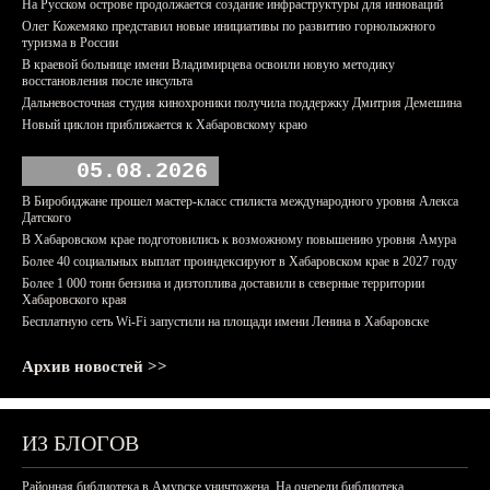
На Русском острове продолжается создание инфраструктуры для инноваций
Олег Кожемяко представил новые инициативы по развитию горнолыжного
туризма в России
В краевой больнице имени Владимирцева освоили новую методику
восстановления после инсульта
Дальневосточная студия кинохроники получила поддержку Дмитрия Демешина
Новый циклон приближается к Хабаровскому краю
05.08.2026
В Биробиджане прошел мастер-класс стилиста международного уровня Алекса
Датского
В Хабаровском крае подготовились к возможному повышению уровня Амура
Более 40 социальных выплат проиндексируют в Хабаровском крае в 2027 году
Более 1 000 тонн бензина и дизтоплива доставили в северные территории
Хабаровского края
Бесплатную сеть Wi-Fi запустили на площади имени Ленина в Хабаровске
Архив новостей >>
ИЗ БЛОГОВ
Районная библиотека в Амурске уничтожена. На очереди библиотека