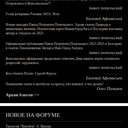
Островского в Комсомольске?!
павел попельский
Голая вечеринка Роснано 2015г. Итог.
Евгений Афанасьев
Новые находки Павла Петровича Попельского: Архив газеты Природа и
аномальные явления, Неизвестная карта НижнеАмурЛага и Последние выставки
автора в Амурске по 2025
павел попельский
Официальные публикации Павла Петровича Попельского 2023-2025 в Болгарии,
в газетах Тихоокеанская Звезда и Наш Город Амурск
павел попельский
Комсомольск официально продолжает отмечать День памяти жертв сталинских
репрессий: задумаемся...
павел попельский
Кого боится Путин: Сергей Фургал
Евгений Афанасьев
Повышение платы в автобусах за проезд: кто виноват, и что делать?
Олег Паньков
Архив блогов >>
НОВОЕ НА ФОРУМЕ
Трилогия "Китобои" А. Вахова.