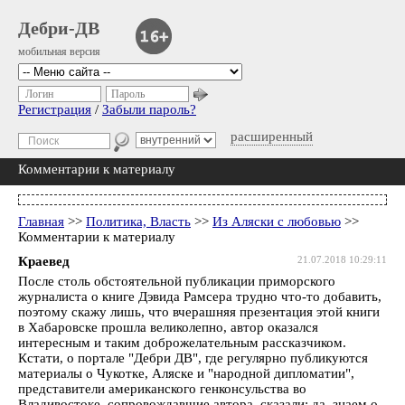
Дебри-ДВ
мобильная версия
Логин
Пароль
Регистрация
/
Забыли пароль?
расширенный
Комментарии к материалу
Главная
>>
Политика, Власть
>>
Из Аляски с любовью
>>
Комментарии к материалу
Краевед
21.07.2018 10:29:11
После столь обстоятельной публикации приморского
журналиста о книге Дэвида Рамсера трудно что-то добавить,
поэтому скажу лишь, что вчерашняя презентация этой книги
в Хабаровске прошла великолепно, автор оказался
интересным и таким доброжелательным рассказчиком.
Кстати, о портале "Дебри ДВ", где регулярно публикуются
материалы о Чукотке, Аляске и "народной дипломатии",
представители американского генконсульства во
Владивостоке, сопровождавшие автора, сказали: да, знаем о