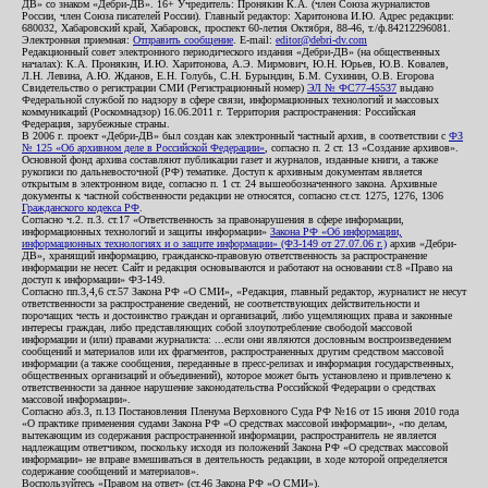
ДВ» со знаком «Дебри-ДВ». 16+ Учредитель: Пронякин К.А. (член Союза журналистов
России, член Союза писателей России). Главный редактор: Харитонова И.Ю. Адрес редакции:
680032, Хабаровский край, Хабаровск, проспект 60-летия Октября, 88-46, т./ф.84212296081.
Электронная приемная:
Отправить сообщение
. E-mail:
editor@debri-dv.com
Редакционный совет электронного периодического издания «Дебри-ДВ» (на общественных
началах): К.А. Пронякин, И.Ю. Харитонова, А.Э. Мирмович, Ю.Н. Юрьев, Ю.В. Ковалев,
Л.Н. Левина, А.Ю. Жданов, Е.Н. Голубь, С.Н. Бурындин, Б.М. Сухинин, О.В. Егорова
Свидетельство о регистрации СМИ (Регистрационный номер)
ЭЛ № ФС77-45537
выдано
Федеральной службой по надзору в сфере связи, информационных технологий и массовых
коммуникаций (Роскомнадзор) 16.06.2011 г. Территория распространения: Российская
Федерация, зарубежные страны.
В 2006 г. проект «Дебри-ДВ» был создан как электронный частный архив, в соответствии с
ФЗ
№ 125 «Об архивном деле в Российской Федерации»
, согласно п. 2 ст. 13 «Создание архивов».
Основной фонд архива составляют публикации газет и журналов, изданные книги, а также
рукописи по дальневосточной (РФ) тематике. Доступ к архивным документам является
открытым в электронном виде, согласно п. 1 ст. 24 вышеобозначенного закона. Архивные
документы к частной собственности редакции не относятся, согласно ст.ст. 1275, 1276, 1306
Гражданского кодекса РФ
.
Согласно ч.2. п.3. ст.17 «Ответственность за правонарушения в сфере информации,
информационных технологий и защиты информации»
Закона РФ «Об информации,
информационных технологиях и о защите информации» (ФЗ-149 от 27.07.06 г.)
архив «Дебри-
ДВ», хранящий информацию, гражданско-правовую ответственность за распространение
информации не несет. Сайт и редакция основываются и работают на основании ст.8 «Право на
доступ к информации» ФЗ-149.
Согласно пп.3,4,6 ст.57 Закона РФ «О СМИ», «Редакция, главный редактор, журналист не несут
ответственности за распространение сведений, не соответствующих действительности и
порочащих честь и достоинство граждан и организаций, либо ущемляющих права и законные
интересы граждан, либо представляющих собой злоупотребление свободой массовой
информации и (или) правами журналиста: ...если они являются дословным воспроизведением
сообщений и материалов или их фрагментов, распространенных другим средством массовой
информации (а также сообщения, переданные в пресс-релизах и информация государственных,
общественных организаций и объединений), которое может быть установлено и привлечено к
ответственности за данное нарушение законодательства Российской Федерации о средствах
массовой информации».
Согласно абз.3, п.13 Постановления Пленума Верховного Суда РФ №16 от 15 июня 2010 года
«О практике применения судами Закона РФ «О средствах массовой информации», «по делам,
вытекающим из содержания распространенной информации, распространитель не является
надлежащим ответчиком, поскольку исходя из положений Закона РФ «О средствах массовой
информации» не вправе вмешиваться в деятельность редакции, в ходе которой определяется
содержание сообщений и материалов».
Воспользуйтесь «Правом на ответ» (ст.46 Закона РФ «О СМИ»).