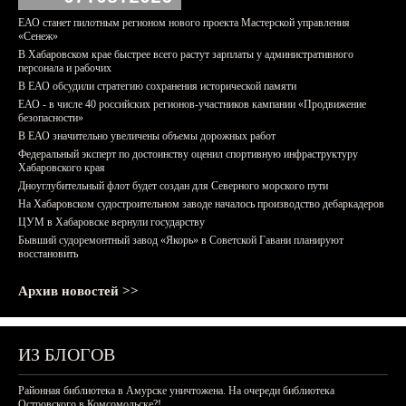
ЕАО станет пилотным регионом нового проекта Мастерской управления
«Сенеж»
В Хабаровском крае быстрее всего растут зарплаты у административного
персонала и рабочих
В ЕАО обсудили стратегию сохранения исторической памяти
ЕАО - в числе 40 российских регионов-участников кампании «Продвижение
безопасности»
В ЕАО значительно увеличены объемы дорожных работ
Федеральный эксперт по достоинству оценил спортивную инфраструктуру
Хабаровского края
Дноуглубительный флот будет создан для Северного морского пути
На Хабаровском судостроительном заводе началось производство дебаркадеров
ЦУМ в Хабаровске вернули государству
Бывший судоремонтный завод «Якорь» в Советской Гавани планируют
восстановить
Архив новостей >>
ИЗ БЛОГОВ
Районная библиотека в Амурске уничтожена. На очереди библиотека
Островского в Комсомольске?!