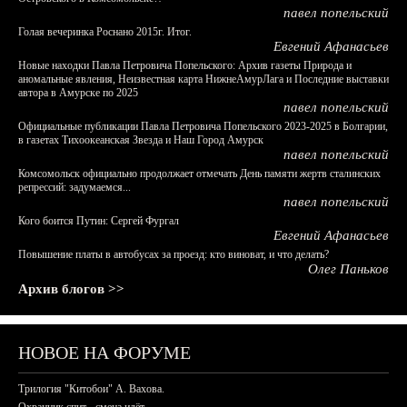
павел попельский
Голая вечеринка Роснано 2015г. Итог.
Евгений Афанасьев
Новые находки Павла Петровича Попельского: Архив газеты Природа и
аномальные явления, Неизвестная карта НижнеАмурЛага и Последние выставки
автора в Амурске по 2025
павел попельский
Официальные публикации Павла Петровича Попельского 2023-2025 в Болгарии,
в газетах Тихоокеанская Звезда и Наш Город Амурск
павел попельский
Комсомольск официально продолжает отмечать День памяти жертв сталинских
репрессий: задумаемся...
павел попельский
Кого боится Путин: Сергей Фургал
Евгений Афанасьев
Повышение платы в автобусах за проезд: кто виноват, и что делать?
Олег Паньков
Архив блогов >>
НОВОЕ НА ФОРУМЕ
Трилогия "Китобои" А. Вахова.