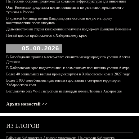
На Русском острове продолжается создание инфраструктуры для инноваций
Олег Кожемяко представил новые инициативы по развитию горнолыжного
туризма в России
В краевой больнице имени Владимирцева освоили новую методику
восстановления после инсульта
Дальневосточная студия кинохроники получила поддержку Дмитрия Демешина
Новый циклон приближается к Хабаровскому краю
05.08.2026
В Биробиджане прошел мастер-класс стилиста международного уровня Алекса
Датского
В Хабаровском крае подготовились к возможному повышению уровня Амура
Более 40 социальных выплат проиндексируют в Хабаровском крае в 2027 году
Более 1 000 тонн бензина и дизтоплива доставили в северные территории
Хабаровского края
Бесплатную сеть Wi-Fi запустили на площади имени Ленина в Хабаровске
Архив новостей >>
ИЗ БЛОГОВ
Районная библиотека в Амурске уничтожена. На очереди библиотека