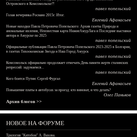
Островского в Комсомольске?!
павел попельский
Голая вечеринка Роснано 2015г. Итог.
Евгений Афанасьев
Новые находки Павла Петровича Попельского: Архив газеты Природа и
аномальные явления, Неизвестная карта НижнеАмурЛага и Последние выставки
автора в Амурске по 2025
павел попельский
Официальные публикации Павла Петровича Попельского 2023-2025 в Болгарии,
в газетах Тихоокеанская Звезда и Наш Город Амурск
павел попельский
Комсомольск официально продолжает отмечать День памяти жертв сталинских
репрессий: задумаемся...
павел попельский
Кого боится Путин: Сергей Фургал
Евгений Афанасьев
Повышение платы в автобусах за проезд: кто виноват, и что делать?
Олег Паньков
Архив блогов >>
НОВОЕ НА ФОРУМЕ
Трилогия "Китобои" А. Вахова.