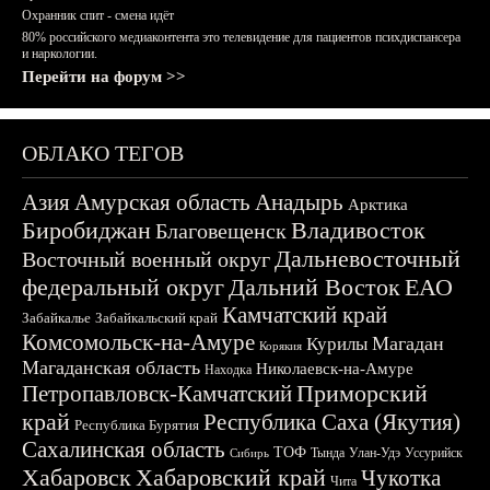
Охранник спит - смена идёт
80% российского медиаконтента это телевидение для пациентов психдиспансера
и наркологии.
Перейти на форум >>
ОБЛАКО ТЕГОВ
Азия
Амурская область
Анадырь
Арктика
Биробиджан
Владивосток
Благовещенск
Дальневосточный
Восточный военный округ
федеральный округ
Дальний Восток
ЕАО
Камчатский край
Забайкалье
Забайкальский край
Комсомольск-на-Амуре
Магадан
Курилы
Корякия
Магаданская область
Николаевск-на-Амуре
Находка
Приморский
Петропавловск-Камчатский
край
Республика Саха (Якутия)
Республика Бурятия
Сахалинская область
ТОФ
Тында
Улан-Удэ
Уссурийск
Сибирь
Хабаровск
Хабаровский край
Чукотка
Чита