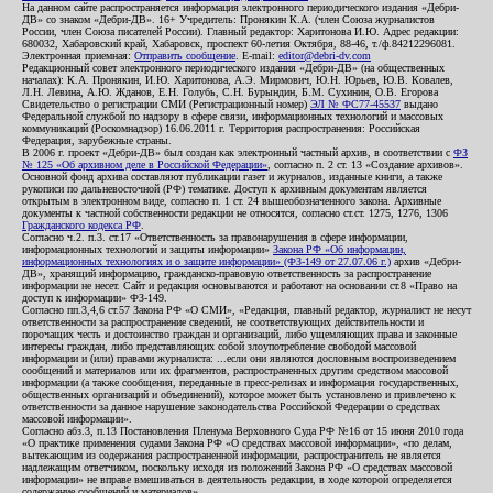
На данном сайте распространяется информация электронного периодического издания «Дебри-
ДВ» со знаком «Дебри-ДВ». 16+ Учредитель: Пронякин К.А. (член Союза журналистов
России, член Союза писателей России). Главный редактор: Харитонова И.Ю. Адрес редакции:
680032, Хабаровский край, Хабаровск, проспект 60-летия Октября, 88-46, т./ф.84212296081.
Электронная приемная:
Отправить сообщение
. E-mail:
editor@debri-dv.com
Редакционный совет электронного периодического издания «Дебри-ДВ» (на общественных
началах): К.А. Пронякин, И.Ю. Харитонова, А.Э. Мирмович, Ю.Н. Юрьев, Ю.В. Ковалев,
Л.Н. Левина, А.Ю. Жданов, Е.Н. Голубь, С.Н. Бурындин, Б.М. Сухинин, О.В. Егорова
Свидетельство о регистрации СМИ (Регистрационный номер)
ЭЛ № ФС77-45537
выдано
Федеральной службой по надзору в сфере связи, информационных технологий и массовых
коммуникаций (Роскомнадзор) 16.06.2011 г. Территория распространения: Российская
Федерация, зарубежные страны.
В 2006 г. проект «Дебри-ДВ» был создан как электронный частный архив, в соответствии с
ФЗ
№ 125 «Об архивном деле в Российской Федерации»
, согласно п. 2 ст. 13 «Создание архивов».
Основной фонд архива составляют публикации газет и журналов, изданные книги, а также
рукописи по дальневосточной (РФ) тематике. Доступ к архивным документам является
открытым в электронном виде, согласно п. 1 ст. 24 вышеобозначенного закона. Архивные
документы к частной собственности редакции не относятся, согласно ст.ст. 1275, 1276, 1306
Гражданского кодекса РФ
.
Согласно ч.2. п.3. ст.17 «Ответственность за правонарушения в сфере информации,
информационных технологий и защиты информации»
Закона РФ «Об информации,
информационных технологиях и о защите информации» (ФЗ-149 от 27.07.06 г.)
архив «Дебри-
ДВ», хранящий информацию, гражданско-правовую ответственность за распространение
информации не несет. Сайт и редакция основываются и работают на основании ст.8 «Право на
доступ к информации» ФЗ-149.
Согласно пп.3,4,6 ст.57 Закона РФ «О СМИ», «Редакция, главный редактор, журналист не несут
ответственности за распространение сведений, не соответствующих действительности и
порочащих честь и достоинство граждан и организаций, либо ущемляющих права и законные
интересы граждан, либо представляющих собой злоупотребление свободой массовой
информации и (или) правами журналиста: ...если они являются дословным воспроизведением
сообщений и материалов или их фрагментов, распространенных другим средством массовой
информации (а также сообщения, переданные в пресс-релизах и информация государственных,
общественных организаций и объединений), которое может быть установлено и привлечено к
ответственности за данное нарушение законодательства Российской Федерации о средствах
массовой информации».
Согласно абз.3, п.13 Постановления Пленума Верховного Суда РФ №16 от 15 июня 2010 года
«О практике применения судами Закона РФ «О средствах массовой информации», «по делам,
вытекающим из содержания распространенной информации, распространитель не является
надлежащим ответчиком, поскольку исходя из положений Закона РФ «О средствах массовой
информации» не вправе вмешиваться в деятельность редакции, в ходе которой определяется
содержание сообщений и материалов».