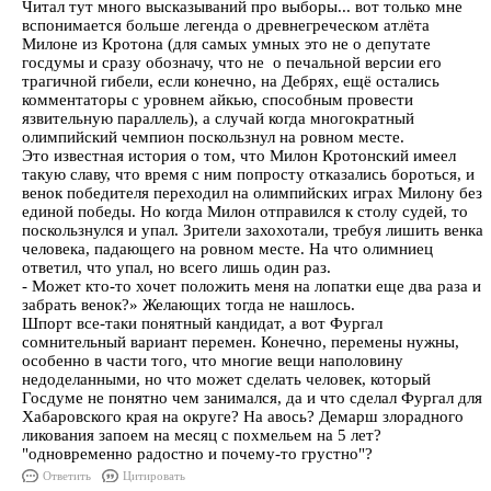
Читал тут много высказываний про выборы... вот только мне
вспонимается больше легенда о древнегреческом атлёта
Милоне из Кротона (для самых умных это не о депутате
госдумы и сразу обозначу, что не о печальной версии его
трагичной гибели, если конечно, на Дебрях, ещё остались
комментаторы с уровнем айкью, способным провести
язвительную параллель), а случай когда многократный
олимпийский чемпион поскользнул на ровном месте.
Это известная история о том, что Милон Кротонский имеел
такую славу, что время с ним попросту отказались бороться, и
венок победителя переходил на олимпийских играх Милону без
единой победы. Но когда Милон отправился к столу судей, то
поскользнулся и упал. Зрители захохотали, требуя лишить венка
человека, падающего на ровном месте. На что олимниец
ответил, что упал, но всего лишь один раз.
- Может кто-то хочет положить меня на лопатки еще два раза и
забрать венок?» Желающих тогда не нашлось.
Шпорт все-таки понятный кандидат, а вот Фургал
сомнительный вариант перемен. Конечно, перемены нужны,
особенно в части того, что многие вещи наполовину
недоделанными, но что может сделать человек, который
Госдуме не понятно чем занимался, да и что сделал Фургал для
Хабаровского края на округе? На авось? Демарш злорадного
ликования запоем на месяц с похмельем на 5 лет?
"одновременно радостно и почему-то грустно"?
Ответить
Цитировать