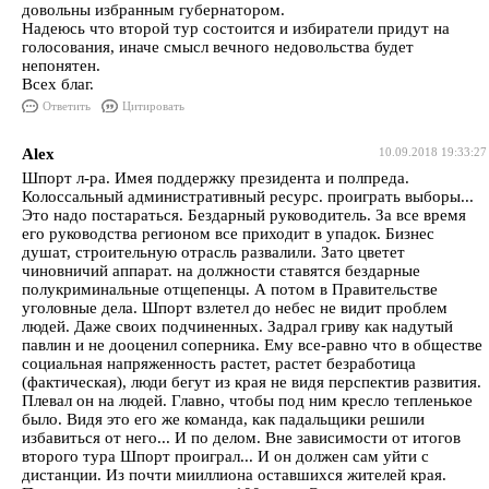
довольны избранным губернатором.
Надеюсь что второй тур состоится и избиратели придут на
голосования, иначе смысл вечного недовольства будет
непонятен.
Всех благ.
Ответить
Цитировать
Alex
10.09.2018 19:33:27
Шпорт л-ра. Имея поддержку президента и полпреда.
Колоссальный административный ресурс. проиграть выборы...
Это надо постараться. Бездарный руководитель. За все время
его руководства регионом все приходит в упадок. Бизнес
душат, строительную отрасль развалили. Зато цветет
чиновничий аппарат. на должности ставятся бездарные
полукриминальные отщепенцы. А потом в Правительстве
уголовные дела. Шпорт взлетел до небес не видит проблем
людей. Даже своих подчиненных. Задрал гриву как надутый
павлин и не дооценил соперника. Ему все-равно что в обществе
социальная напряженность растет, растет безработица
(фактическая), люди бегут из края не видя перспектив развития.
Плевал он на людей. Главно, чтобы под ним кресло тепленькое
было. Видя это его же команда, как падальщики решили
избавиться от него... И по делом. Вне зависимости от итогов
второго тура Шпорт проиграл... И он должен сам уйти с
дистанции. Из почти мииллиона оставшихся жителей края.