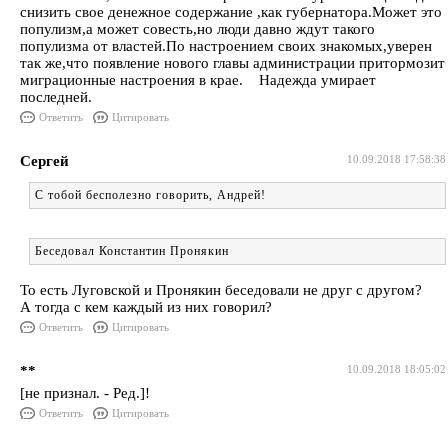
снизить свое денежное содержание ,как губернатора.Может это
популизм,а может совесть,но люди давно ждут такого
популизма от властей.По настроением своих знакомых,уверен
так же,что появление нового главы администрации притормозит
миграционные настроения в крае. Надежда умирает
последней.
Ответить
Цитировать
Сергей
10.09.2018 17:58:38
С тобой бесполезно говорить, Андрей!
Беседовал Константин Пронякин
То есть Луговской и Пронякин беседовали не друг с другом?
А тогда с кем каждый из них говорил?
Ответить
Цитировать
**
10.09.2018 18:05:02
[не признал. - Ред.]!
Ответить
Цитировать