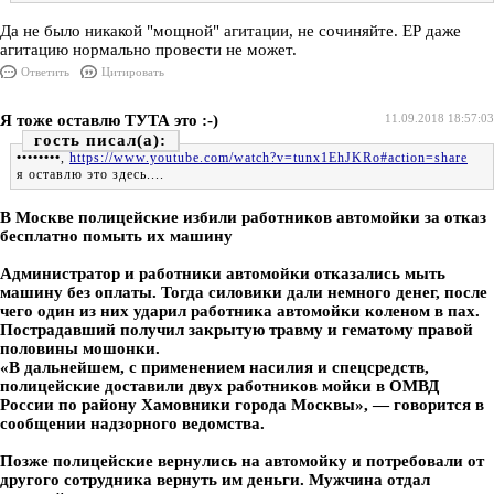
Да не было никакой "мощной" агитации, не сочиняйте. ЕР даже
агитацию нормально провести не может.
Ответить
Цитировать
Я тоже оставлю ТУТА это :-)
11.09.2018 18:57:03
гость
••••••••
,
https://www.youtube.com/watch?v=tunx1EhJKRo#action=share
я оставлю это здесь....
В Москве полицейские избили работников автомойки за отказ
бесплатно помыть их машину
Администратор и работники автомойки отказались мыть
машину без оплаты. Тогда силовики дали немного денег, после
чего один из них ударил работника автомойки коленом в пах.
Пострадавший получил закрытую травму и гематому правой
половины мошонки.
«В дальнейшем, с применением насилия и спецсредств,
полицейские доставили двух работников мойки в ОМВД
России по району Хамовники города Москвы», — говорится в
сообщении надзорного ведомства.
Позже полицейские вернулись на автомойку и потребовали от
другого сотрудника вернуть им деньги. Мужчина отдал