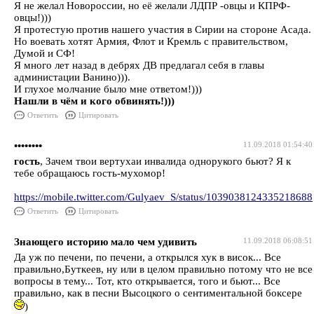
Я не желал Новороссии, но её желали ЛДПР -овцы и КПРФ-
овцы!)))
Я протестую против нашего участия в Сирии на стороне Асада.
Но воевать хотят Армия, Флот и Кремль с правительством,
Думой и СФ!
Я много лет назад в дебрях ДВ предлагал себя в главы
администации Ванино))).
И глухое молчание было мне ответом!)))
Нашли в чём и кого обвинять!)))
Ответить
Цитировать
••••••••
11.09.2018 01:54:40
гость
, Зачем твои вертухаи инвалида однорукого бьют? Я к
тебе обращаюсь гость-мухомор!
https://mobile.twitter.com/Gulyaev_S/status/1039038124335218688
Ответить
Цитировать
Знающего историю мало чем удивить
11.09.2018 06:08:51
Да уж по печени, по печени, а открылся хук в висок... Все
правильно,Буткеев, ну или в целом правильно потому что не все
вопросы в тему... Тот, кто открывается, того и бьют... Все
правильно, как в песни Высоцкого о сентиментальной боксере
)