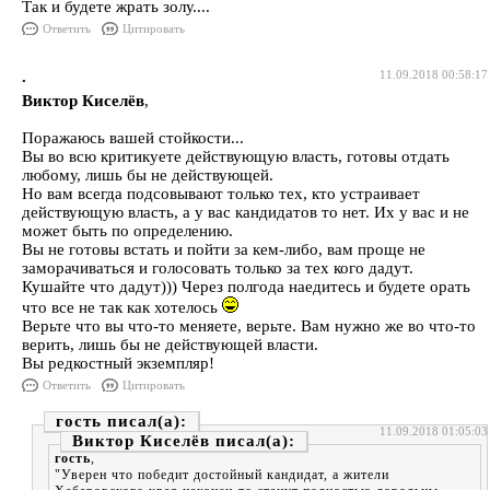
Так и будете жрать золу....
Ответить
Цитировать
.
11.09.2018 00:58:17
Виктор Киселёв
,
Поражаюсь вашей стойкости...
Вы во всю критикуете действующую власть, готовы отдать
любому, лишь бы не действующей.
Но вам всегда подсовывают только тех, кто устраивает
действующую власть, а у вас кандидатов то нет. Их у вас и не
может быть по определению.
Вы не готовы встать и пойти за кем-либо, вам проще не
заморачиваться и голосовать только за тех кого дадут.
Кушайте что дадут))) Через полгода наедитесь и будете орать
что все не так как хотелось
Верьте что вы что-то меняете, верьте. Вам нужно же во что-то
верить, лишь бы не действующей власти.
Вы редкостный экземпляр!
Ответить
Цитировать
гость
11.09.2018 01:05:03
Виктор Киселёв
гость
,
"Уверен что победит достойный кандидат, а жители