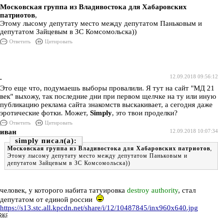
Московская группа из Владивостока для Хабаровских
патриотов
,
Этому лысому депутату место между депутатом Паньковым и
депутатом Зайцевым в ЗС Комсомольска))
Ответить
Цитировать
.
12.09.2018 09:56:12
Это еще что, подумаешь выборы провалили. Я тут на сайт "МД 21
век" выхожу, так последние дни при первом щелчке на ту или иную
публикацию реклама сайта знакомств выскакивает, а сегодня даже
эротические фотки. Может,
Simply
, это твои проделки?
Ответить
Цитировать
иван
12.09.2018 10:07:34
simply
Московская группа из Владивостока для Хабаровских патриотов
,
Этому лысому депутату место между депутатом Паньковым и
депутатом Зайцевым в ЗС Комсомольска))
человек, у которого набита татуировка
destroy authority
, стал
депутатом от единой россии
https://s13.stc.all.kpcdn.net/share/i/12/10487845/inx960x640.jpg
￼