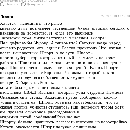
Отредактировано 24.09.2018 14:24:06
Ответить
Цитировать
Лилия
24.09.2018 18:12:38
Хочется напомнить что ранее
краевую думу возглавлял честнейший Чудов который сегодня о
наказание за воровство. И когда его выбирали,
Луговской тоже много рассуждал о честном выборе!
Пел дифирамбы Чудову. А теперь что? Сегодня везде народ
открыто радуется, что единая Россия проиграла. Что изгнан с
поста ненавистный Шпорт. А по сути Шпорт -
просто губернатор который который не умеет и не хочет
работать.Шпорт никогда не знал истинного положения дел в
крае.Шпорт ничего не имел против хищений Чудова. Шпорт
прекрасно уживался с Борисом Резником который как то
непонятно получил в собственность имущество в
центре Хабаровска. Резник,
кстати был ярым защитником бывшего
начальника ДВЖД Иванова, который убил студента Немцова.
Оказывается в стенах Академии путей сообщения можно
убивать студентов. Шпорт, хоть раз как губернатор что то
сказал против убийства студентов? Или попросил чтобы хотя
бы провели служебное расследование в
академии путей сообщения!Конечно нет.
Шпорту больше нравилось разрезать ленточки на новостройках.
Кстати оказывается Шпорт получал официально