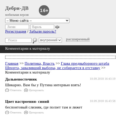
Дебри-ДВ
мобильная версия
Логин
Пароль
Регистрация
/
Забыли пароль?
расширенный
Комментарии к материалу
Главная
>>
Политика, Власть
>>
Глава предвыборного штаба
Шпорта, заваливший выборы, не собирается в отставку
>>
Комментарии к материалу
Дальневосточник
10.09.2018 16:43:19
Шикарно. Вам бы у Путина интервью взять!
Ответить
Цитировать
Цвет настроения- синий
10.09.2018 16:43:58
беспонтовый слизняк, где ползет там и лижет
Ответить
Цитировать