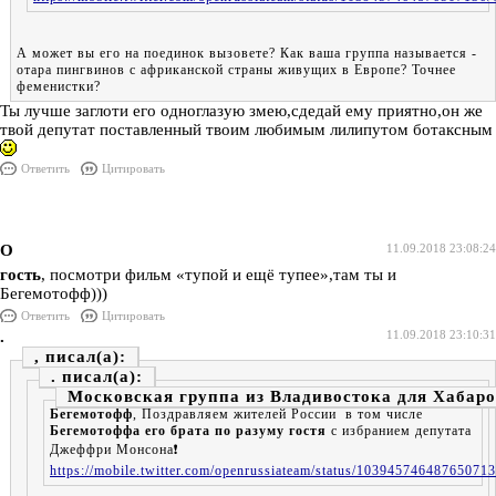
А может вы его на поединок вызовете? Как ваша группа называется -
отара пингвинов с африканской страны живущих в Европе? Точнее
феменистки?
Ты лучше заглоти его одноглазую змею,сдедай ему приятно,он же
твой депутат поставленный твоим любимым лилипутом ботаксным
Ответить
Цитировать
О
11.09.2018 23:08:24
гость
, посмотри фильм «тупой и ещё тупее»,там ты и
Бегемотофф)))
Ответить
Цитировать
.
11.09.2018 23:10:31
,
.
Московская группа из Владивостока для Хабар
Бегемотофф
, Поздравляем жителей России в том числе
Бегемотоффа его брата по разуму гостя
с избранием депутата
Джеффри Монсона❗️
https://mobile.twitter.com/openrussiateam/status/103945746487650713