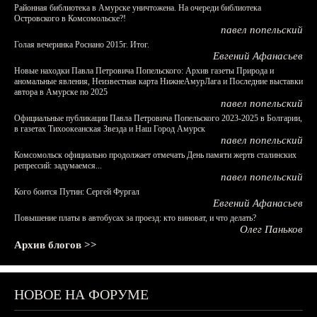
Районная библиотека в Амурске уничтожена. На очереди библиотека
Островского в Комсомольске?!
павел попельский
Голая вечеринка Роснано 2015г. Итог.
Евгений Афанасьев
Новые находки Павла Петровича Попельского: Архив газеты Природа и
аномальные явления, Неизвестная карта НижнеАмурЛага и Последние выставки
автора в Амурске по 2025
павел попельский
Официальные публикации Павла Петровича Попельского 2023-2025 в Болгарии,
в газетах Тихоокеанская Звезда и Наш Город Амурск
павел попельский
Комсомольск официально продолжает отмечать День памяти жертв сталинских
репрессий: задумаемся...
павел попельский
Кого боится Путин: Сергей Фургал
Евгений Афанасьев
Повышение платы в автобусах за проезд: кто виноват, и что делать?
Олег Паньков
Архив блогов >>
НОВОЕ НА ФОРУМЕ