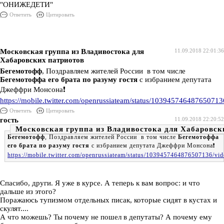
"ОНИЖЕДЕТИ"
Ответить
Цитировать
Московская группа из Владивостока для
11.09.2018 22:01:36
Хабаровских патриотов
Бегемотофф
, Поздравляем жителей России в том числе
Бегемотоффа его брата по разуму гостя
с избранием депутата
Джеффри Монсона❗️
https://mobile.twitter.com/openrussiateam/status/103945746487650713
Ответить
Цитировать
гость
11.09.2018 22:20:52
Московская группа из Владивостока для Хабаровск
Бегемотофф
, Поздравляем жителей России в том числе
Бегемотоффа
его брата по разуму гостя
с избранием депутата Джеффри Монсона❗️
https://mobile.twitter.com/openrussiateam/status/1039457464876507136/vid
Спасибо, други. Я уже в курсе. А теперь к вам вопрос: и что
дальше из этого?
Поражаюсь тупизмом отдельных писак, которые сидят в кустах и
скулят....
А что можешь? Ты почему не пошел в депутаты? А почему ему