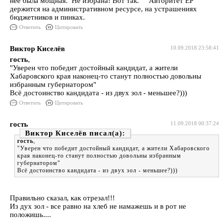
неё была мощная. Не избрана! Вот так. Авторитет ЕР
держится на административном ресурсе, на устрашениях
бюджетников и пинках.
Ответить
Цитировать
Виктор Киселёв
10.09.2018 23:58:41
гость
,
"Уверен что победит достойный кандидат, а жители
Хабаровского края наконец-то станут полностью довольны
избранным губернатором"
Всё достоинство кандидата - из двух зол - меньшее?)))
Ответить
Цитировать
гость
11.09.2018 00:37:24
Виктор Киселёв
гость
,
"Уверен что победит достойный кандидат, а жители Хабаровского
края наконец-то станут полностью довольны избранным
губернатором"
Всё достоинство кандидата - из двух зол - меньшее?)))
Правильно сказал, как отрезал!!!
Из дух зол - все равно на хлеб не намажешь и в рот не
положишь....