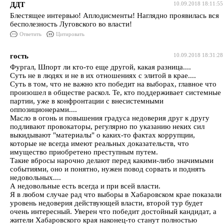
ДДТ
10.09.2018 18:11:55
Блестящее интервью! Аплодисменты! Наглядно проявилась вся
бесполезность Луговского во власти!
Ответить
Цитировать
гость
10.09.2018 18:31:28
Фургал, Шпорт ли кто-то еще другой, какая разница....
Суть не в людях и не в их отношениях с элитой в крае....
Суть в том, что не важно кто победит на выборах, главное что
произошел в обществе раскол. Те, кто поддерживает системные
партии, уже в конфронтации с внесистемными
оппозиционерами....
Масло в огонь и повышения градуса недоверия друг к другу
подливают провокаторы, регулярно по указанию неких сил
выкидывают "материалы" о каких-то фактах коррупции,
которые не всегда имеют реальных доказательств, что
имущество приобретено преступным путем.
Такие вбросы нарочно делают перед какими-либо значимыми
событиями, оно и понятно, нужен повод сорвать и поднять
недовольных....
А недовольные есть всегда и при всей власти.
Я в любом случае рад что выборы в Хабаровском крае показали
уровень недоверия действующей власти, второй тур будет
очень интересный. Уверен что победит достойный кандидат, а
жители Хабаровского края наконец-то станут полностью