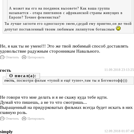
А может вы его на поединок вызовете? Как ваша группа
называется - отара пингвинов с африканской страны живущих в
Европе? Точнее феменистки?
Ты лучше заглоти его одноглазую змею,сдедай ему приятно,он же твой
депутат поставленный твоим любимым лилипутом ботаксным
Не, я как ты не умею!!! Это же твой любимый способ доставлять
удовольствие радужным сторонникам Навального.
Ответить
Цитировать
гость
11.09.2018 23:13:25
О
гость
, посмотри фильм «тупой и ещё тупее»,там ты и Бегемотофф)))
Не говори что мне делать и я не скажу куда тебе идти.
Думай что пишешь, а не то что смотришь...
Выращенный на придурковатых фильмах всегда будет искать в них
главную роль.
Ответить
Цитировать
simply
12.09.2018 01:07:48