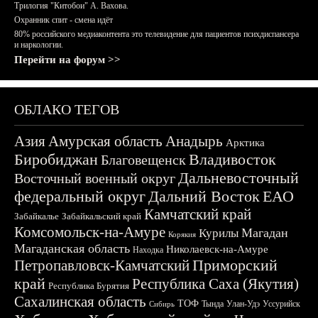
Трилогия "Китобои" А. Вахова.
Охранник спит - смена идёт
80% российского медиаконтента это телевидение для пациентов психдиспансера
и наркологии.
Перейти на форум >>
ОБЛАКО ТЕГОВ
Азия
Амурская область
Анадырь
Арктика
Биробиджан
Владивосток
Благовещенск
Дальневосточный
Восточный военный округ
федеральный округ
Дальний Восток
ЕАО
Камчатский край
Забайкалье
Забайкальский край
Комсомольск-на-Амуре
Магадан
Курилы
Корякия
Магаданская область
Николаевск-на-Амуре
Находка
Приморский
Петропавловск-Камчатский
край
Республика Саха (Якутия)
Республика Бурятия
Сахалинская область
ТОФ
Тында
Улан-Удэ
Уссурийск
Сибирь