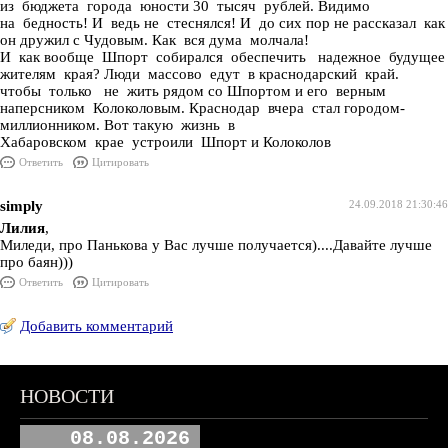
из бюджета города юности 30 тысяч рублей. Видимо
на бедность! И ведь не стеснялся! И до сих пор не рассказал как
он дружил с Чудовым. Как вся дума молчала!
И как вообще Шпорт собирался обеспечить надежное будущее
жителям края? Люди массово едут в краснодарский край.
чтобы только не жить рядом со Шпортом и его верным
наперсником Колоколовым. Краснодар вчера стал городом-
миллионником. Вот такую жизнь в
Хабаровском крае устроили Шпорт и Колоколов
Ответить
Цитировать
simply
24.09.2018 21:30:46
Лилия
,
Миледи, про Панькова у Вас лучше получается)....Давайте лучше
про баян)))
Ответить
Цитировать
Добавить комментарий
НОВОСТИ
08.08.2026