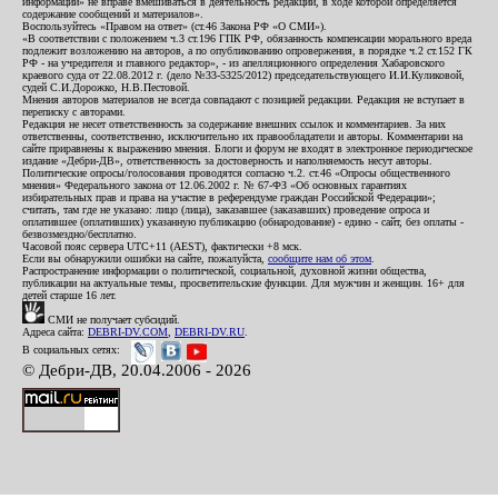
информации» не вправе вмешиваться в деятельность редакции, в ходе которой определяется
содержание сообщений и материалов».
Воспользуйтесь «Правом на ответ» (ст.46 Закона РФ «О СМИ»).
«В соответствии с положением ч.3 ст.196 ГПК РФ, обязанность компенсации морального вреда
подлежит возложению на авторов, а по опубликованию опровержения, в порядке ч.2 ст.152 ГК
РФ - на учредителя и главного редактор», - из апелляционного определения Хабаровского
краевого суда от 22.08.2012 г. (дело №33-5325/2012) председательствующего И.И.Куликовой,
судей С.И.Дорожко, Н.В.Пестовой.
Мнения авторов материалов не всегда совпадают с позицией редакции. Редакция не вступает в
переписку с авторами.
Редакция не несет ответственность за содержание внешних ссылок и комментариев. За них
ответственны, соответственно, исключительно их правообладатели и авторы. Комментарии на
сайте приравнены к выражению мнения. Блоги и форум не входят в электронное периодическое
издание «Дебри-ДВ», ответственность за достоверность и наполняемость несут авторы.
Политические опросы/голосования проводятся согласно ч.2. ст.46 «Опросы общественного
мнения» Федерального закона от 12.06.2002 г. № 67-ФЗ «Об основных гарантиях
избирательных прав и права на участие в референдуме граждан Российской Федерации»;
считать, там где не указано: лицо (лица), заказавшее (заказавших) проведение опроса и
оплатившее (оплативших) указанную публикацию (обнародование) - едино - сайт, без оплаты -
безвозмездно/бесплатно.
Часовой пояс сервера UTC+11 (AEST), фактически +8 мск.
Если вы обнаружили ошибки на сайте, пожалуйста,
сообщите нам об этом
.
Распространение информации о политической, социальной, духовной жизни общества,
публикации на актуальные темы, просветительские функции. Для мужчин и женщин. 16+ для
детей старше 16 лет.
СМИ не получает субсидий.
Адреса сайта:
DEBRI-DV.COM
,
DEBRI-DV.RU
.
В социальных сетях:
© Дебри-ДВ, 20.04.2006 - 2026