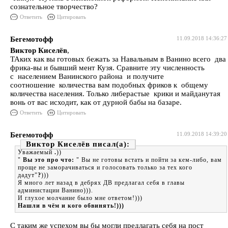
сознательное творчество?
Ответить
Цитировать
Бегемотофф
11.09.2018 14:36:27
Виктор Киселёв
,
ТАких как вы готовых бежать за Навальным в Ванино всего два
фрика-вы и бывший мент Кузя. Сравните эту численность
с населением Ванинского района и получите
соотношение количества вам подобных фриков к общему
количества населения. Только либерастые крики и майданутая
вонь от вас исходит, как от дурной бабы на базаре.
Ответить
Цитировать
Бегемотофф
11.09.2018 14:39:20
Виктор Киселёв
Уважаемый
.
))
"
Вы это про что:
" Вы не готовы встать и пойти за кем-либо, вам
проще не заморачиваться и голосовать только за тех кого
дадут"
?
)))
Я много лет назад в дебрях ДВ предлагал себя в главы
администации Ванино))).
И глухое молчание было мне ответом!)))
Нашли в чём и кого обвинять!)))
С таким же успехом вы бы могли предлагать себя на пост