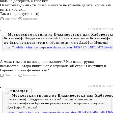
больше доверяют, а тебе нет.
Ответ очевидный - ты лузер и ничего не умеешь делать, кроме как
выть в кустах...
Так и сиди в кустах...)))
Ответить
Цитировать
.
11.09.2018 22:23:49
Московская группа из Владивостока для Хабаровск
Бегемотофф
, Поздравляем жителей России в том числе
Бегемотоффа
его брата по разуму гостя
с избранием депутата Джеффри Монсона❗️
https://mobile.twitter.com/openrussiateam/status/1039457464876507136/vid
А может вы его на поединок вызовете? Как ваша группа
называется - отара пингвинов с африканской страны живущих в
Европе? Точнее феменистки?
Ответить
Цитировать
,
11.09.2018 22:49:17
.
Московская группа из Владивостока для Хабаров
Бегемотофф
, Поздравляем жителей России в том числе
Бегемотоффа его брата по разуму гостя
с избранием депутата
Джеффри Монсона❗️
https://mobile.twitter.com/openrussiateam/status/1039457464876507136/