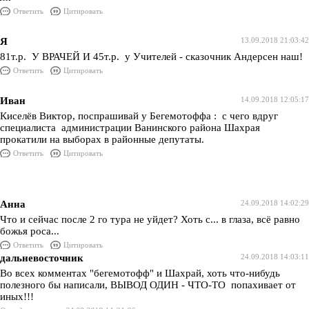
Ответить
Цитировать
Я
13.09.2018 21:03:42
81т.р. У ВРАЧЕЙ И 45т.р. у Учителей - сказочник Андерсен наш!
Ответить
Цитировать
Иван
14.09.2018 12:05:17
Киселёв Виктор, поспрашивай у Бегемотоффа : с чего вдруг
специалиста администрации Ванинского района Шахрая
прокатили на выборах в районные депутаты.
Ответить
Цитировать
Анна
24.09.2018 14:02:29
Что и сейчас после 2 го тура не уйдет? Хоть с... в глаза, всё равно
божья роса...
Ответить
Цитировать
дальневосточник
24.09.2018 14:03:11
Во всех комментах "бегемотофф" и Шахрай, хоть что-нибудь
полезного бы написали, ВЫВОД ОДИН - ЧТО-ТО попахивает от
иных!!!