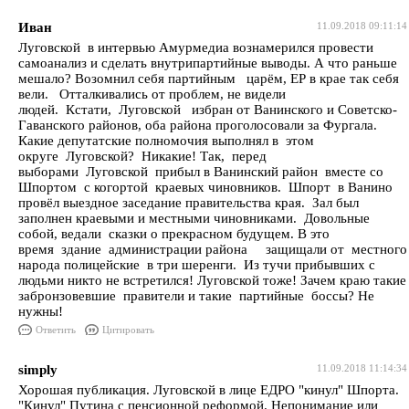
Иван
11.09.2018 09:11:14
Луговской в интервью Амурмедиа вознамерился провести
самоанализ и сделать внутрипартийные выводы. А что раньше
мешало? Возомнил себя партийным царём, ЕР в крае так себя
вели. Отталкивались от проблем, не видели
людей. Кстати, Луговской избран от Ванинского и Советско-
Гаванского районов, оба района проголосовали за Фургала.
Какие депутатские полномочия выполнял в этом
округе Луговской? Никакие! Так, перед
выборами Луговской прибыл в Ванинский район вместе со
Шпортом с когортой краевых чиновников. Шпорт в Ванино
провёл выездное заседание правительства края. Зал был
заполнен краевыми и местными чиновниками. Довольные
собой, ведали сказки о прекрасном будущем. В это
время здание администрации района защищали от местного
народа полицейские в три шеренги. Из тучи прибывших с
людьми никто не встретился! Луговской тоже! Зачем краю такие
забронзовевшие правители и такие партийные боссы? Не
нужны!
Ответить
Цитировать
simply
11.09.2018 11:14:34
Хорошая публикация. Луговской в лице ЕДРО "кинул" Шпорта.
"Кинул" Путина с пенсионной реформой. Непонимание или