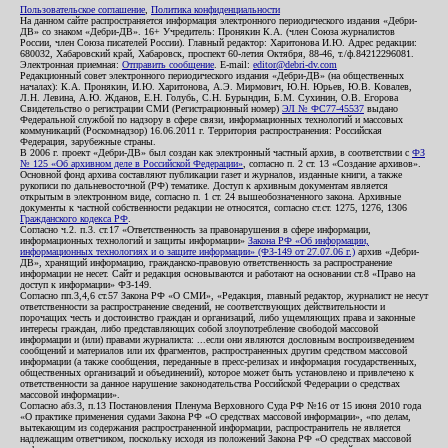
Пользовательское соглашение
,
Политика конфиденциальности
На данном сайте распространяется информация электронного периодического издания «Дебри-
ДВ» со знаком «Дебри-ДВ». 16+ Учредитель: Пронякин К.А. (член Союза журналистов
России, член Союза писателей России). Главный редактор: Харитонова И.Ю. Адрес редакции:
680032, Хабаровский край, Хабаровск, проспект 60-летия Октября, 88-46, т./ф.84212296081.
Электронная приемная:
Отправить сообщение
. E-mail:
editor@debri-dv.com
Редакционный совет электронного периодического издания «Дебри-ДВ» (на общественных
началах): К.А. Пронякин, И.Ю. Харитонова, А.Э. Мирмович, Ю.Н. Юрьев, Ю.В. Ковалев,
Л.Н. Левина, А.Ю. Жданов, Е.Н. Голубь, С.Н. Бурындин, Б.М. Сухинин, О.В. Егорова
Свидетельство о регистрации СМИ (Регистрационный номер)
ЭЛ № ФС77-45537
выдано
Федеральной службой по надзору в сфере связи, информационных технологий и массовых
коммуникаций (Роскомнадзор) 16.06.2011 г. Территория распространения: Российская
Федерация, зарубежные страны.
В 2006 г. проект «Дебри-ДВ» был создан как электронный частный архив, в соответствии с
ФЗ
№ 125 «Об архивном деле в Российской Федерации»
, согласно п. 2 ст. 13 «Создание архивов».
Основной фонд архива составляют публикации газет и журналов, изданные книги, а также
рукописи по дальневосточной (РФ) тематике. Доступ к архивным документам является
открытым в электронном виде, согласно п. 1 ст. 24 вышеобозначенного закона. Архивные
документы к частной собственности редакции не относятся, согласно ст.ст. 1275, 1276, 1306
Гражданского кодекса РФ
.
Согласно ч.2. п.3. ст.17 «Ответственность за правонарушения в сфере информации,
информационных технологий и защиты информации»
Закона РФ «Об информации,
информационных технологиях и о защите информации» (ФЗ-149 от 27.07.06 г.)
архив «Дебри-
ДВ», хранящий информацию, гражданско-правовую ответственность за распространение
информации не несет. Сайт и редакция основываются и работают на основании ст.8 «Право на
доступ к информации» ФЗ-149.
Согласно пп.3,4,6 ст.57 Закона РФ «О СМИ», «Редакция, главный редактор, журналист не несут
ответственности за распространение сведений, не соответствующих действительности и
порочащих честь и достоинство граждан и организаций, либо ущемляющих права и законные
интересы граждан, либо представляющих собой злоупотребление свободой массовой
информации и (или) правами журналиста: ...если они являются дословным воспроизведением
сообщений и материалов или их фрагментов, распространенных другим средством массовой
информации (а также сообщения, переданные в пресс-релизах и информация государственных,
общественных организаций и объединений), которое может быть установлено и привлечено к
ответственности за данное нарушение законодательства Российской Федерации о средствах
массовой информации».
Согласно абз.3, п.13 Постановления Пленума Верховного Суда РФ №16 от 15 июня 2010 года
«О практике применения судами Закона РФ «О средствах массовой информации», «по делам,
вытекающим из содержания распространенной информации, распространитель не является
надлежащим ответчиком, поскольку исходя из положений Закона РФ «О средствах массовой