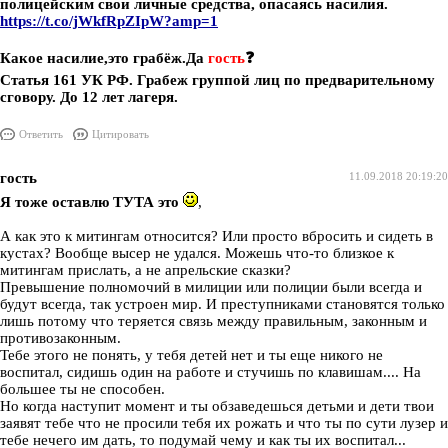
полицейским свои личные средства, опасаясь насилия.
https://t.co/jWkfRpZIpW?amp=1
Какое насилие,это грабёж.Да
гость
❓
Статья 161 УК РФ. Грабеж группой лиц по предварительному
сговору. До 12 лет лагеря.
Ответить
Цитировать
гость
11.09.2018 20:19:20
Я тоже оставлю ТУТА это
,
А как это к митингам относится? Или просто вбросить и сидеть в
кустах? Вообще высер не удался. Можешь что-то близкое к
митингам прислать, а не апрельские сказки?
Превышение полномочий в милиции или полиции были всегда и
будут всегда, так устроен мир. И преступниками становятся только
лишь потому что теряется связь между правильным, законным и
противозаконным.
Тебе этого не понять, у тебя детей нет и ты еще никого не
воспитал, сидишь один на работе и стучишь по клавишам.... На
большее ты не способен.
Но когда наступит момент и ты обзаведешься детьми и дети твои
заявят тебе что не просили тебя их рожать и что ты по сути лузер и
тебе нечего им дать, то подумай чему и как ты их воспитал...