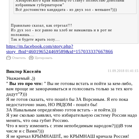
Хабаровского края наконец-то станут полностью довольны
избранным губернатором"
Всё достоинство кандидата - из двух зол - меньшее?)))
Правильно сказал, как отрезал!!!
Из дух зол - все равно на хлеб не намажешь и в рот не
положишь....
Так и будете жрать золу....
https://m.facebook.com/story.php?
story_fbid=460196524469589&id=157033337667866
Ответить
Цитировать
Виктор Киселёв
11.09.2018 01:41:15
Уважаемый
.
))
"
Вы это про что:
" Вы не готовы встать и пойти за кем-либо,
вам проще не заморачиваться и голосовать только за тех кого
дадут"
?
)))
Я не готов сказать, что пошёл бы ЗА Ворсиным. Я его пока
недостаточно знаю, НО РЯДОМ - пошёл бы!
ЗА Навальным определённо готов встать - и пойти.)))
Я уже сколько заявлял, что избирательную систему России надо
менять, что она губит Россию.
Что я могу изменить с этим непобедимым народом?))))В том
числе и с Вами?)))
Я не кричал КРЫМНАШ!Ё, но КРЫМНАШ кричала Россия!