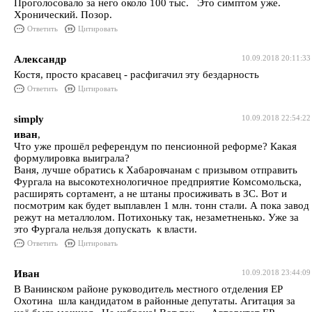
Проголосовало за него около 100 тыс. Это симптом уже.
Хронический. Позор.
Ответить
Цитировать
Александр
10.09.2018 20:11:33
Костя, просто красавец - расфигачил эту бездарность
Ответить
Цитировать
simply
10.09.2018 22:54:22
иван
,
Что уже прошёл референдум по пенсионной реформе? Какая
формулировка выиграла?
Ваня, лучше обратись к Хабаровчанам с призывом отправить
Фургала на высокотехнологичное предприятие Комсомольска,
расширять сортамент, а не штаны просиживать в ЗС. Вот и
посмотрим как будет выплавлен 1 млн. тонн стали. А пока завод
режут на металлолом. Потихоньку так, незаметненько. Уже за
это Фургала нельзя допускать к власти.
Ответить
Цитировать
Иван
10.09.2018 23:44:09
В Ванинском районе руководитель местного отделения ЕР
Охотина шла кандидатом в районные депутаты. Агитация за