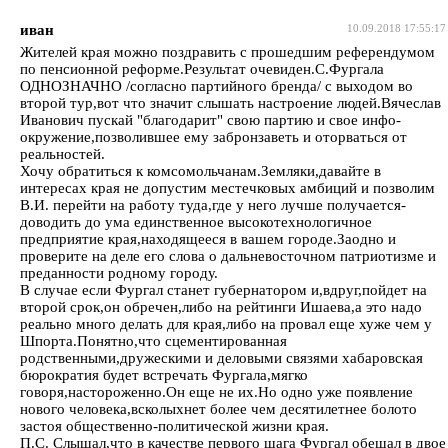
иван
10.09.2018 17:55:17
Жителей края можно поздравить с прошедшим референдумом
по пенсионной реформе.Результат очевиден.С.Фургала
ОДНОЗНАЧНО /согласно партийного бренда/ с выходом во
второй тур,вот что значит слышать настроение людей.Вячеслав
Иванович пускай "благодарит" свою партию и свое инфо-
окружение,позволившее ему забронзаветь и оторваться от
реальностей.
Хочу обратиться к комсомольчанам.Земляки,давайте в
интересах края не допустим местечковых амбиций и позволим
В.И. перейти на работу туда,где у него лучше получается-
доводить до ума единственное высокотехнологичное
предприятие края,находящееся в вашем городе.Заодно и
проверите на деле его слова о дальневосточном патриотизме и
преданности родному городу.
В случае если Фургал станет губернатором и,вдруг,пойдет на
второй срок,он обречен,либо на рейтинги Ишаева,а это надо
реально много делать для края,либо на провал еще хуже чем у
Шпорта.Понятно,что сцементированная
родственными,дружескими и деловыми связями хабаровская
бюрократия будет встречать Фургала,мягко
говоря,настороженно.Он еще не их.Но одно уже появление
нового человека,всколыхнет более чем десятилетнее болото
застоя общественно-политической жизни края.
П.С. Слышал,что в качестве первого шага Фургал обещал в двое