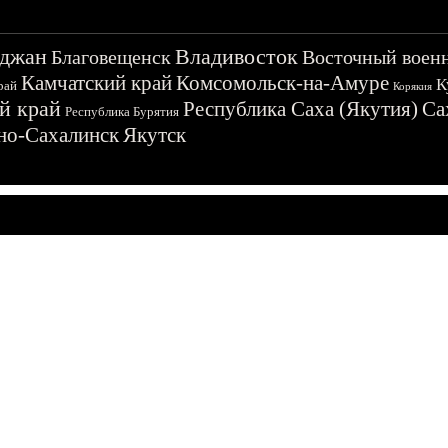
джан
Владивосток
Благовещенск
Восточный воен
Камчатский край
Комсомольск-на-Амуре
К
рай
Корякия
й край
Республика Саха (Якутия)
Са
Республика Бурятия
о-Сахалинск
Якутск