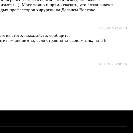
изъяты...). Могу точно и прямо сказать, что сложившаяся
дых профессоров хирургии на Дальнем Востоке...
30.12.2010 22:40:33
отив этого, пожалайста, сообщите.
те нам анонимно, если страшно за свою жизнь, но НЕ
24.11.2017 08:05:25