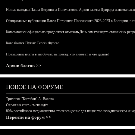
Новые находки Павла Петровича Попельского: Архив газеты Природа и аномальные
Официальные публикации Павла Петровича Попельского 2023-2025 в Болгарии, в г
Комсомольск официально продолжает отмечать День памяти жертв сталинских репрес
Кого боится Путин: Сергей Фургал
Повышение платы в автобусах за проезд: кто виноват, и что делать?
Архив блогов >>
НОВОЕ НА ФОРУМЕ
Трилогия "Китобои" А. Вахова.
Охранник спит - смена идёт
80% российского медиаконтента это телевидение для пациентов психдиспансера и на
Перейти на форум >>