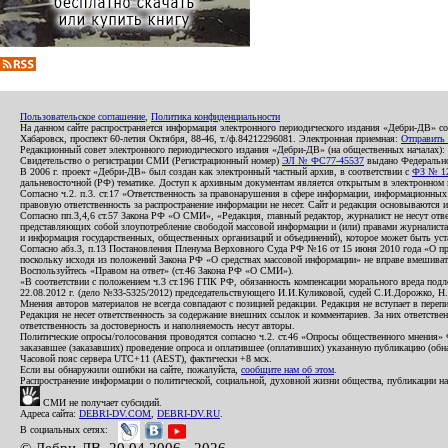
Пользовательское соглашение
,
Политика конфиденциальности
На данном сайте распространяется информация электронного периодического издания «Дебри-ДВ» с
Хабаровск, проспект 60-летия Октября, 88-46, т./ф.84212296081. Электронная приемная:
Отправить
Редакционный совет электронного периодического издания «Дебри-ДВ» (на общественных началах
Свидетельство о регистрации СМИ (Регистрационный номер)
ЭЛ № ФС77-45537
выдано Федеральной
В 2006 г. проект «Дебри-ДВ» был создан как электронный частный архив, в соответствии с
ФЗ № 12
дальневосточной (РФ) тематике. Доступ к архивным документам является открытым в электронном вид
Согласно ч.2. п.3. ст.17 «Ответственность за правонарушения в сфере информации, информационн
правовую ответственность за распространение информации не несет. Сайт и редакция основываются 
Согласно пп.3,4,6 ст.57 Закона РФ «О СМИ», «Редакция, главный редактор, журналист не несут отв
представляющих собой злоупотребление свободой массовой информации и (или) правами журналиста:
и информация государственных, общественных организаций и объединений), которое может быть уста
Согласно абз.3, п.13 Постановления Пленума Верховного Суда РФ №16 от 15 июня 2010 года «О пр
поскольку исходя из положений Закона РФ «О средствах массовой информации» не вправе вмешивать
Воспользуйтесь «Правом на ответ» (ст.46 Закона РФ «О СМИ»).
«В соответствии с положением ч.3 ст.196 ГПК РФ, обязанность компенсации морального вреда подле
22.08.2012 г. (дело №33-5325/2012) председательствующего И.И.Куликовой, судей С.И.Дорожко, Н
Мнения авторов материалов не всегда совпадают с позицией редакции. Редакция не вступает в перепи
Редакция не несет ответственность за содержание внешних ссылок и комментариев. За них ответств
ответственность за достоверность и наполняемость несут авторы.
Политические опросы/голосования проводятся согласно ч.2. ст.46 «Опросы общественного мнения» Фе
заказавшее (заказавших) проведение опроса и оплатившее (оплативших) указанную публикацию (обнаро
Часовой пояс сервера UTC+11 (AEST), фактически +8 мск.
Если вы обнаружили ошибки на сайте, пожалуйста,
сообщите нам об этом
.
Распространение информации о политической, социальной, духовной жизни общества, публикации на
СМИ не получает субсидий.
Адреса сайта:
DEBRI-DV.COM
,
DEBRI-DV.RU
.
В социальных сетях: