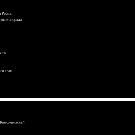
в России
осле инсульта
кого
ого края
 Комсомольске?!