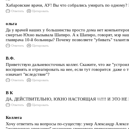
Хабаровские врачи, АУ! Вы что собрались умирать по одному? Ил
Ответить
Цитировать
ольга
Да у врачей наших у большинства просто дома нет компьютеров
смертью Юхно вызывала Шапиро. А к Шапиро, говорят, мэр наш 
главврача 10-й больницы? Почему позволяете "убивать" талантл
Ответить
Цитировать
В.Ф.
Приветствую дальневосточных коллег. Скажите, что же "устроили
воспринять и отреагировать на нее, если тут говорится даже о т
означает "вследствие"?
Ответить
Цитировать
В К
ДА, ДЕЙСТВИТЕЛЬНО, ЮХНО НАСТОЯЩАЯ \\\!!!! И ЭТО Н
Ответить
Цитировать
Коллега
Хочу ответить на вопросы по-существу: умер Александр Алексее
"экстренную операцию" иссечение свищевого прямокишечного хо