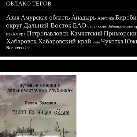
ОБЛАКО ТЕГОВ
Бироби
Азия
Амурская область
Анадырь
Арктика
округ
Дальний Восток
ЕАО
Забайкалье
Забайкальский к
Приморски
Петропавловск-Камчатский
на-Амуре
Хабаровск
Хабаровский край
Чукотка
Южн
Чита
Все теги >>