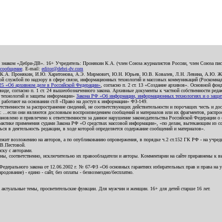
о знаком «Дебри-ДВ». 16+ Учредитель: Пронякин К.А. (член Союза журналистов России, член Союза писа
 сообщение
. E-mail:
editor@debri-dv.com
): К.А. Пронякин, И.Ю. Харитонова, А.Э. Мирмович, Ю.Н. Юрьев, Ю.В. Ковалев, Л.Н. Левина, А.Ю. Ж
 службой по надзору в сфере связи, информационных технологий и массовых коммуникаций (Роскомнадзо
5 «Об архивном деле в Российской Федерации»
, согласно п. 2 ст. 13 «Создание архивов». Основной фон
е, согласно п. 1 ст. 24 вышеобозначенного закона. Архивные документы к частной собственности редакци
ых технологий и защиты информации»
Закона РФ «Об информации, информационных технологиях и о защите
и работают на основании ст.8 «Право на доступ к информации» ФЗ-149.
етственности за распространение сведений, не соответствующих действительности и порочащих честь и д
 ...если они являются дословным воспроизведением сообщений и материалов или их фрагментов, распро
новлено и привлечено к ответственности за данное нарушение законодательства Российской Федерации о
актике применения судами Закона РФ «О средствах массовой информации», «по делам, вытекающим из со
ся в деятельность редакции, в ходе которой определяется содержание сообщений и материалов».
жит возложению на авторов, а по опубликованию опровержения, в порядке ч.2 ст.152 ГК РФ - на учредит
.В.Пестовой.
ску с авторами.
енны, соответственно, исключительно их правообладатели и авторы. Комментарии на сайте приравнены к
дерального закона от 12.06.2002 г. № 67-ФЗ «Об основных гарантиях избирательных прав и права на уча
дование) - едино - сайт, без оплаты - безвозмездно/бесплатно.
 актуальные темы, просветительские функции. Для мужчин и женщин. 16+ для детей старше 16 лет.