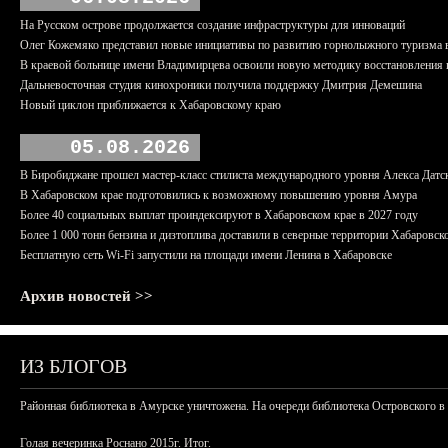
На Русском острове продолжается создание инфраструктуры для инноваций
Олег Кожемяко представил новые инициативы по развитию горнолыжного туризма 
В краевой больнице имени Владимирцева освоили новую методику восстановления п
Дальневосточная студия кинохроники получила поддержку Дмитрия Демешина
Новый циклон приближается к Хабаровскому краю
05.08.2026
В Биробиджане прошел мастер-класс стилиста международного уровня Алекса Датс
В Хабаровском крае подготовились к возможному повышению уровня Амура
Более 40 социальных выплат проиндексируют в Хабаровском крае в 2027 году
Более 1 000 тонн бензина и дизтоплива доставили в северные территории Хабаровск
Бесплатную сеть Wi-Fi запустили на площади имени Ленина в Хабаровске
Архив новостей >>
ИЗ БЛОГОВ
Районная библиотека в Амурске уничтожена. На очереди библиотека Островского в
Голая вечеринка Роснано 2015г. Итог.