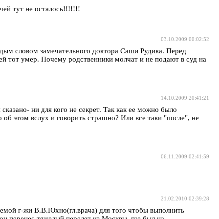
й тут не осталось!!!!!!!
03.10.2009 00:02:52
аждым словом замечательного доктора Саши Рудика. Перед
й тот умер. Почему родственники молчат и не подают в суд на
14.10.2009 20:41:21
сказано- ни для кого не секрет. Так как ее можно было
о об этом вслух и говорить страшно? Или все таки "после", не
06.11.2009 02:41:59
21.02.2010 02:39:28
аемой г-жи В.В.Юхно(гл.врача) для того чтобы выполнить
н перенес тяжелый перелет из Москвы, где был на