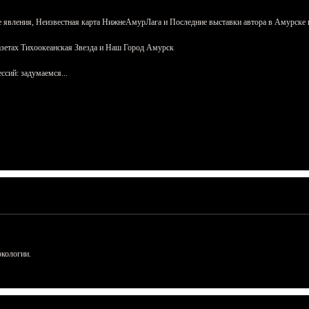
 явления, Неизвестная карта НижнеАмурЛага и Последние выставки автора в Амурске 
азетах Тихоокеанская Звезда и Наш Город Амурск
сий: задумаемся...
ркологии.