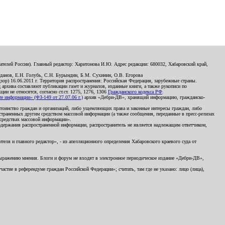
телей России). Главный редактор: Харитонова И.Ю. Адрес редакции: 680032, Хабаровский край,
данов, Е.Н. Голубь, С.Н. Бурындин, Б.М. Сухинин, О.В. Егорова
р) 16.06.2011 г. Территория распространения: Российская Федерация, зарубежные страны.
д архива составляют публикации газет и журналов, изданные книги, а также рукописи по
и не относятся, согласно ст.ст. 1275, 1276, 1306
Гражданского кодекса РФ
.
 информации» (ФЗ-149 от 27.07.06 г.)
архив «Дебри-ДВ», хранящий информацию, гражданско-
остоинство граждан и организаций, либо ущемляющих права и законные интересы граждан, либо
страненных другим средством массовой информации (а также сообщения, переданные в пресс-релизах
 средствах массовой информации».
держания распространенной информации, распространитель не является надлежащим ответчиком,
еля и главного редактор», - из апелляционного определения Хабаровского краевого суда от
 выражению мнения. Блоги и форум не входят в электронное периодическое издание «Дебри-ДВ»,
стие в референдуме граждан Российской Федерации»; считать, там где не указано: лицо (лица),