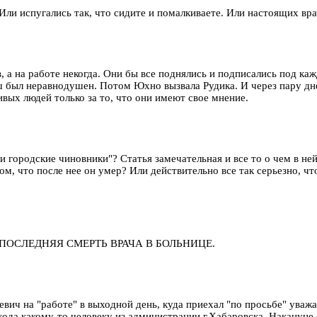
и испугались так, что сидите и помалкиваете. Или настоящих враче
, а на работе некогда. Они бы все поднялись и подписались под к
был неравнодушен. Потом Юхно вызвала Рудика. И через пару дне
ивых людей только за то, что они имеют свое мнение.
 городские чиновники"? Статья замечательная и все то о чем в ней 
ом, что после нее он умер? Или действительно все так серьезно, чт
Е ПОСЛЕДНЯЯ СМЕРТЬ ВРАЧА В БОЛЬНИЦЕ.
вич на "работе" в выходной день, куда приехал "по просьбе" уваж
да какому-то человеку из администрации г.Хабаровска. Накануне о