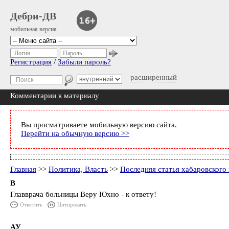
Дебри-ДВ
мобильная версия
Логин
Пароль
Регистрация
/
Забыли пароль?
расширенный
Комментарии к материалу
Вы просматриваете мобильную версию сайта.
Перейти на обычную версию >>
Главная
>>
Политика, Власть
>>
Последняя статья хабаровского
В
Главврача больницы Веру Юхно - к ответу!
Ответить
Цитировать
АУ