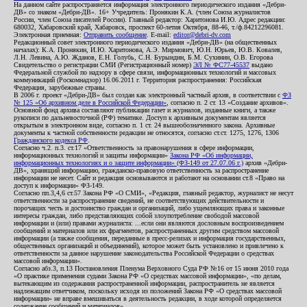
На данном сайте распространяется информация электронного периодического издания «Дебри-
ДВ» со знаком «Дебри-ДВ». 16+ Учредитель: Пронякин К.А. (член Союза журналистов
России, член Союза писателей России). Главный редактор: Харитонова И.Ю. Адрес редакции:
680032, Хабаровский край, Хабаровск, проспект 60-летия Октября, 88-46, т./ф.84212296081.
Электронная приемная:
Отправить сообщение
. E-mail:
editor@debri-dv.com
Редакционный совет электронного периодического издания «Дебри-ДВ» (на общественных
началах): К.А. Пронякин, И.Ю. Харитонова, А.Э. Мирмович, Ю.Н. Юрьев, Ю.В. Ковалев,
Л.Н. Левина, А.Ю. Жданов, Е.Н. Голубь, С.Н. Бурындин, Б.М. Сухинин, О.В. Егорова
Свидетельство о регистрации СМИ (Регистрационный номер)
ЭЛ № ФС77-45537
выдано
Федеральной службой по надзору в сфере связи, информационных технологий и массовых
коммуникаций (Роскомнадзор) 16.06.2011 г. Территория распространения: Российская
Федерация, зарубежные страны.
В 2006 г. проект «Дебри-ДВ» был создан как электронный частный архив, в соответствии с
ФЗ
№ 125 «Об архивном деле в Российской Федерации»
, согласно п. 2 ст. 13 «Создание архивов».
Основной фонд архива составляют публикации газет и журналов, изданные книги, а также
рукописи по дальневосточной (РФ) тематике. Доступ к архивным документам является
открытым в электронном виде, согласно п. 1 ст. 24 вышеобозначенного закона. Архивные
документы к частной собственности редакции не относятся, согласно ст.ст. 1275, 1276, 1306
Гражданского кодекса РФ
.
Согласно ч.2. п.3. ст.17 «Ответственность за правонарушения в сфере информации,
информационных технологий и защиты информации»
Закона РФ «Об информации,
информационных технологиях и о защите информации» (ФЗ-149 от 27.07.06 г.)
архив «Дебри-
ДВ», хранящий информацию, гражданско-правовую ответственность за распространение
информации не несет. Сайт и редакция основываются и работают на основании ст.8 «Право на
доступ к информации» ФЗ-149.
Согласно пп.3,4,6 ст.57 Закона РФ «О СМИ», «Редакция, главный редактор, журналист не несут
ответственности за распространение сведений, не соответствующих действительности и
порочащих честь и достоинство граждан и организаций, либо ущемляющих права и законные
интересы граждан, либо представляющих собой злоупотребление свободой массовой
информации и (или) правами журналиста: ...если они являются дословным воспроизведением
сообщений и материалов или их фрагментов, распространенных другим средством массовой
информации (а также сообщения, переданные в пресс-релизах и информация государственных,
общественных организаций и объединений), которое может быть установлено и привлечено к
ответственности за данное нарушение законодательства Российской Федерации о средствах
массовой информации».
Согласно абз.3, п.13 Постановления Пленума Верховного Суда РФ №16 от 15 июня 2010 года
«О практике применения судами Закона РФ «О средствах массовой информации», «по делам,
вытекающим из содержания распространенной информации, распространитель не является
надлежащим ответчиком, поскольку исходя из положений Закона РФ «О средствах массовой
информации» не вправе вмешиваться в деятельность редакции, в ходе которой определяется
содержание сообщений и материалов».