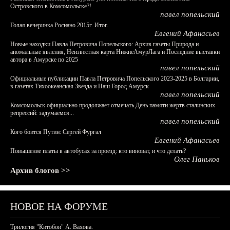
Островского в Комсомольске?!
павел попельский
Голая вечеринка Роснано 2015г. Итог.
Евгений Афанасьев
Новые находки Павла Петровича Попельского: Архив газеты Природа и
аномальные явления, Неизвестная карта НижнеАмурЛага и Последние выставки
автора в Амурске по 2025
павел попельский
Официальные публикации Павла Петровича Попельского 2023-2025 в Болгарии,
в газетах Тихоокеанская Звезда и Наш Город Амурск
павел попельский
Комсомольск официально продолжает отмечать День памяти жертв сталинских
репрессий: задумаемся...
павел попельский
Кого боится Путин: Сергей Фургал
Евгений Афанасьев
Повышение платы в автобусах за проезд: кто виноват, и что делать?
Олег Паньков
Архив блогов >>
НОВОЕ НА ФОРУМЕ
Трилогия "Китобои" А. Вахова.