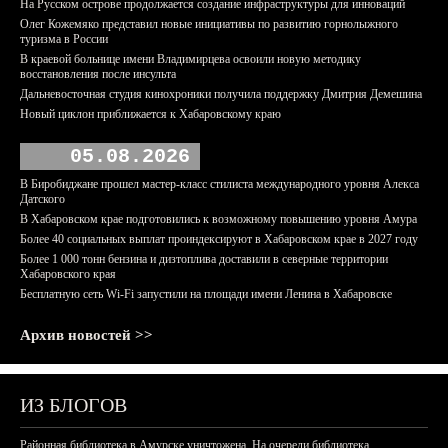
На Русском острове продолжается создание инфраструктуры для инноваций
Олег Кожемяко представил новые инициативы по развитию горнолыжного
туризма в России
В краевой больнице имени Владимирцева освоили новую методику
восстановления после инсульта
Дальневосточная студия кинохроники получила поддержку Дмитрия Демешина
Новый циклон приближается к Хабаровскому краю
05.08.2026
В Биробиджане прошел мастер-класс стилиста международного уровня Алекса
Датского
В Хабаровском крае подготовились к возможному повышению уровня Амура
Более 40 социальных выплат проиндексируют в Хабаровском крае в 2027 году
Более 1 000 тонн бензина и дизтоплива доставили в северные территории
Хабаровского края
Бесплатную сеть Wi-Fi запустили на площади имени Ленина в Хабаровске
Архив новостей >>
ИЗ БЛОГОВ
Районная библиотека в Амурске уничтожена. На очереди библиотека