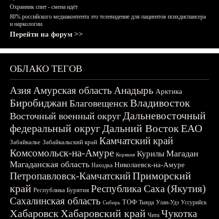
Охранник спит - смена идёт
80% российского медиаконтента это телевидение для пациентов психдиспансера
и наркологии.
Перейти на форум >>
ОБЛАКО ТЕГОВ
Азия
Амурская область
Анадырь
Арктика
Биробиджан
Владивосток
Благовещенск
Дальневосточный
Восточный военный округ
федеральный округ
Дальний Восток
ЕАО
Камчатский край
Забайкалье
Забайкальский край
Комсомольск-на-Амуре
Магадан
Курилы
Корякия
Магаданская область
Николаевск-на-Амуре
Находка
Приморский
Петропавловск-Камчатский
край
Республика Саха (Якутия)
Республика Бурятия
Сахалинская область
ТОФ
Тында
Улан-Удэ
Уссурийск
Сибирь
Хабаровск
Хабаровский край
Чукотка
Чита