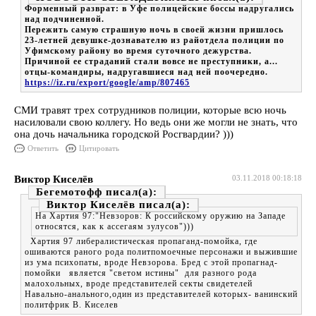
Форменный разврат: в Уфе полицейские боссы надругались
над подчиненной.
Пережить самую страшную ночь в своей жизни пришлось
23-летней девушке-дознавателю из райотдела полиции по
Уфимскому району во время суточного дежурства.
Причиной ее страданий стали вовсе не преступники, а...
отцы-командиры, надругавшиеся над ней поочередно.
https://iz.ru/export/google/amp/807465
СМИ травят трех сотрудников полиции, которые всю ночь
насиловали свою коллегу. Но ведь они же могли не знать, что
она дочь начальника городской Росгвардии? )))
Ответить
Цитировать
Виктор Киселёв
03.11.2018 00:18:18
Бегемотофф
Виктор Киселёв
На Хартия 97:"Невзоров: К российскому оружию на Западе
относятся, как к ассегаям зулусов")))
Хартия 97 либералистическая пропаганд-помойка, где
ошиваются раного рода политпомоечные персонажи и выжившие
из ума психопаты, вроде Невзорова. Бред с этой пропагнад-
помойки является "светом истины" для разного рода
малохольных, вроде представителей секты свидетелей
Навально-анального,один из представителей которых- ванинский
политфрик В. Киселев