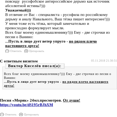
повсюду русофобское антироссийское дерьмо как источник
абсолютной истины?)))
Уважаемый)))
В отличие от Вас - специалиста - русофила по российскому
дерьму и аналу Навального, Ваш тёзка пишет интереснее!)))
У меня тоже есть тёзка, который замечательно и
превосходно формулирует мысли.
Всех благ моему единомышленнику!))) Ему - две строчки из
песни о Ванино:
...Пусть в лицо дует ветер упруго -
но рядом плечо
настоящего друга!
Ответить
Цитировать
С ответным визитом
05.11.2018 21:30:51
Виктор Киселёв
Всех благ моему единомышленнику!))) Ему - две строчки из песни о
Ванино:
...Пусть в лицо дует ветер упруго -
но рядом плечо настоящего
друга!
Песня «Моряк» 24мл.просмотров.
От души!
https://youtu.be/dS195rBJhXM
Ответить
Цитировать