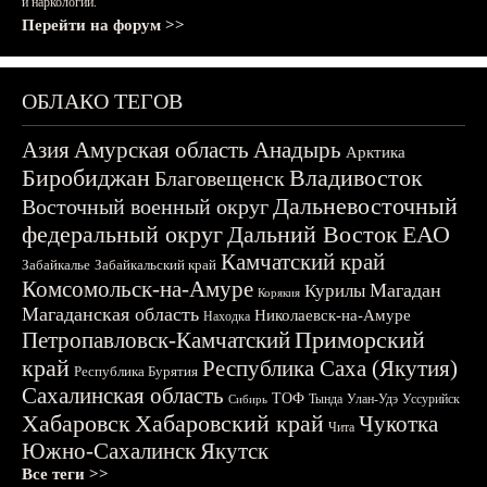
и наркологии.
Перейти на форум >>
ОБЛАКО ТЕГОВ
Азия
Амурская область
Анадырь
Арктика
Биробиджан
Владивосток
Благовещенск
Дальневосточный
Восточный военный округ
федеральный округ
Дальний Восток
ЕАО
Камчатский край
Забайкалье
Забайкальский край
Комсомольск-на-Амуре
Магадан
Курилы
Корякия
Магаданская область
Николаевск-на-Амуре
Находка
Приморский
Петропавловск-Камчатский
край
Республика Саха (Якутия)
Республика Бурятия
Сахалинская область
ТОФ
Тында
Улан-Удэ
Уссурийск
Сибирь
Хабаровск
Хабаровский край
Чукотка
Чита
Южно-Сахалинск
Якутск
Все теги >>