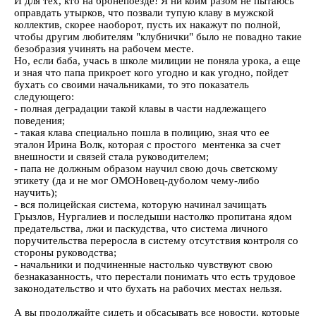
И для тех, кто на бронепоезде! Я ни коим разом не пытаюсь
оправдать утырков, что позвали тупую клаву в мужской
коллектив, скорее наоборот, пусть их накажут по полной,
чтобы другим любителям "клубнички" было не повадно такие
безобразия учинять на рабочем месте.
Но, если баба, учась в школе милиции не поняла урока, а еще
и зная что папа прикроет кого угодно и как угодно, пойдет
бухать со своими начальниками, то это показатель
следующего:
- полная деградации такой клавы в части надлежащего
поведения;
- такая клава специально пошла в полицию, зная что ее
эталон Ирина Волк, которая с простого ментенка за счет
внешности и связей стала руководителем;
- папа не должным образом научил свою дочь светскому
этикету (да и не мог ОМОНовец-дуболом чему-либо
научить);
- вся полицейская система, которую начинал зачищать
Грызлов, Нургалиев и последыши настолко пропитана ядом
предательства, лжи и паскудства, что система личного
поручительства переросла в систему отсутствия контроля со
стороны руководства;
- начальники и подчиненные настолько чувствуют свою
безнаказанность, что перестали понимать что есть трудовое
законодательство и что бухать на рабочих местах нельзя.
А вы продолжайте сидеть и обсасывать все новости, которые