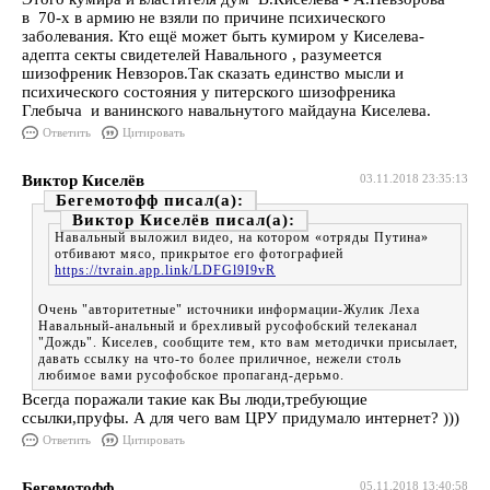
в 70-х в армию не взяли по причине психического
заболевания. Кто ещё может быть кумиром у Киселева-
адепта секты свидетелей Навального , разумеется
шизофреник Невзоров.Так сказать единство мысли и
психического состояния у питерского шизофреника
Глебыча и ванинского навальнутого майдауна Киселева.
Ответить
Цитировать
Виктор Киселёв
03.11.2018 23:35:13
Бегемотофф
Виктор Киселёв
Навальный выложил видео, на котором «отряды Путина»
отбивают мясо, прикрытое его фотографией
https://tvrain.app.link/LDFGl9I9vR
Очень "авторитетные" источники информации-Жулик Леха
Навальный-анальный и брехливый русофобский телеканал
"Дождь". Киселев, сообщите тем, кто вам методички присылает,
давать ссылку на что-то более приличное, нежели столь
любимое вами русофобское пропаганд-дерьмо.
Всегда поражали такие как Вы люди,требующие
ссылки,пруфы. А для чего вам ЦРУ придумало интернет? )))
Ответить
Цитировать
Бегемотофф
05.11.2018 13:40:58