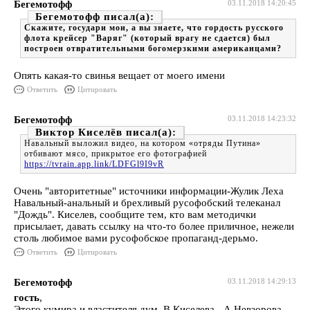
Бегемотофф
03.11.2018 14:20:45
Бегемотофф
Скажите, государи мои, а вы знаете, что гордость русского
флота крейсер "Варяг" (который врагу не сдается) был
построен отвратительными богомерзкими американцами?
Опять какая-то свинья вещает от моего имени
Ответить
Цитировать
Бегемотофф
03.11.2018 14:23:32
Виктор Киселёв
Навальный выложил видео, на котором «отряды Путина»
отбивают мясо, прикрытое его фотографией
https://tvrain.app.link/LDFGl9I9vR
Очень "авторитетные" источники информации-Жулик Леха
Навальный-анальный и брехливый русофобский телеканал
"Дождь". Киселев, сообщите тем, кто вам методички
присылает, давать ссылку на что-то более приличное, нежели
столь любимое вами русофобское пропаганд-дерьмо.
Ответить
Цитировать
Бегемотофф
03.11.2018 14:29:13
гость
,
Этого кумира и властителя дум В.Киселева - А.Невзорова