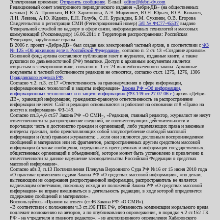
Электронная приемная:
Отправить сообщение
. E-mail:
editor@debri-dv.com
Редакционный совет электронного периодического издания «Дебри-ДВ» (на общественных
началах): К.А. Пронякин, И.Ю. Харитонова, А.Э. Мирмович, Ю.Н. Юрьев, Ю.В. Ковалев,
Л.Н. Левина, А.Ю. Жданов, Е.Н. Голубь, С.Н. Бурындин, Б.М. Сухинин, О.В. Егорова
Свидетельство о регистрации СМИ (Регистрационный номер)
ЭЛ № ФС77-45537
выдано
Федеральной службой по надзору в сфере связи, информационных технологий и массовых
коммуникаций (Роскомнадзор) 16.06.2011 г. Территория распространения: Российская
Федерация, зарубежные страны.
В 2006 г. проект «Дебри-ДВ» был создан как электронный частный архив, в соответствии с
ФЗ
№ 125 «Об архивном деле в Российской Федерации»
, согласно п. 2 ст. 13 «Создание архивов».
Основной фонд архива составляют публикации газет и журналов, изданные книги, а также
рукописи по дальневосточной (РФ) тематике. Доступ к архивным документам является
открытым в электронном виде, согласно п. 1 ст. 24 вышеобозначенного закона. Архивные
документы к частной собственности редакции не относятся, согласно ст.ст. 1275, 1276, 1306
Гражданского кодекса РФ
.
Согласно ч.2. п.3. ст.17 «Ответственность за правонарушения в сфере информации,
информационных технологий и защиты информации»
Закона РФ «Об информации,
информационных технологиях и о защите информации» (ФЗ-149 от 27.07.06 г.)
архив «Дебри-
ДВ», хранящий информацию, гражданско-правовую ответственность за распространение
информации не несет. Сайт и редакция основываются и работают на основании ст.8 «Право на
доступ к информации» ФЗ-149.
Согласно пп.3,4,6 ст.57 Закона РФ «О СМИ», «Редакция, главный редактор, журналист не несут
ответственности за распространение сведений, не соответствующих действительности и
порочащих честь и достоинство граждан и организаций, либо ущемляющих права и законные
интересы граждан, либо представляющих собой злоупотребление свободой массовой
информации и (или) правами журналиста: ...если они являются дословным воспроизведением
сообщений и материалов или их фрагментов, распространенных другим средством массовой
информации (а также сообщения, переданные в пресс-релизах и информация государственных,
общественных организаций и объединений), которое может быть установлено и привлечено к
ответственности за данное нарушение законодательства Российской Федерации о средствах
массовой информации».
Согласно абз.3, п.13 Постановления Пленума Верховного Суда РФ №16 от 15 июня 2010 года
«О практике применения судами Закона РФ «О средствах массовой информации», «по делам,
вытекающим из содержания распространенной информации, распространитель не является
надлежащим ответчиком, поскольку исходя из положений Закона РФ «О средствах массовой
информации» не вправе вмешиваться в деятельность редакции, в ходе которой определяется
содержание сообщений и материалов».
Воспользуйтесь «Правом на ответ» (ст.46 Закона РФ «О СМИ»).
«В соответствии с положением ч.3 ст.196 ГПК РФ, обязанность компенсации морального вреда
подлежит возложению на авторов, а по опубликованию опровержения, в порядке ч.2 ст.152 ГК
РФ - на учредителя и главного редактор», - из апелляционного определения Хабаровского