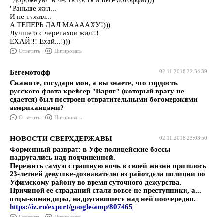
"Дорожную" в честь гостя и Бегемотоффа!)))
"Раньше жил...
И не тужил...
А ТЕПЕРЬ ДАЛ МААААХУ!)))
Лучше б с черепахой жил!!!
ЕХАЙ!!! Ехай...!)))
Ответить
Цитировать
Бегемотофф
02.11.2018 22:34:39
Скажите, государи мои, а вы знаете, что гордость
русского флота крейсер "Варяг" (который врагу не
сдается) был построен отвратительными богомерзкими
американцами?
Ответить
Цитировать
НОВОСТИ СВЕРХДЕРЖАВЫ
02.11.2018 23:03:50
Форменный разврат: в Уфе полицейские боссы
надругались над подчиненной.
Пережить самую страшную ночь в своей жизни пришлось
23-летней девушке-дознавателю из райотдела полиции по
Уфимскому району во время суточного дежурства.
Причиной ее страданий стали вовсе не преступники, а...
отцы-командиры, надругавшиеся над ней поочередно.
https://iz.ru/export/google/amp/807465
Ответить
Цитировать