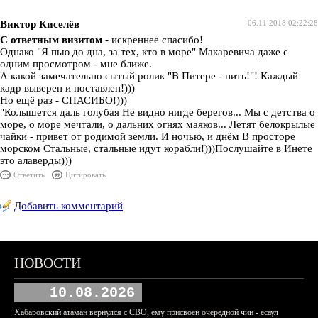
Виктор Киселёв
06.11.2018 02:22:28
С ответным визитом
- искреннее спасибо!
Однако "Я пью до дна, за тех, кто в море" Макаревича даже с
одним просмотром - мне ближе.
А какой замечательно сытый ролик "В Питере - пить!"! Каждый
кадр выверен и поставлен!)))
Но ещё раз - СПАСИБО!)))
"Колышется даль голубая Не видно нигде берегов... Мы с детства о
море, о море мечтали, о дальних огнях маяков... Летят белокрылые
чайки - привет от родимой земли. И ночью, и днём В просторе
морском Стальные, стальные идут корабли!)))Послушайте в Инете
это алаверды)))
Ответить
Цитировать
Добавить комментарий
НОВОСТИ
10.08.2026
Хабаровский атаман вернулся с СВО, ему присвоен очередной чин - есаул