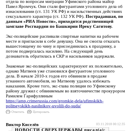
отдела по вопросам миграции Уфимского района майор
Павел Яромчук. Они стали фигурантами уголовного дела об
изнасиловании (ст. 131 УК РФ) и насильственных действиях
сексуального характера (ст. 132 УК РФ).
Пострадавшая, по
данным «РИА Новости», приходится родственницей
замглаве Росгвардии по Башкирии Иреку Сагитову.
Экс-полицейские распивали спиртные напитки на рабочем
месте и пригласили к себе девушку. Она не смогла отказать
вышестоящему по чину и присоединилась к празднику, а
потом подвергалась насилию. На следующий день
дознаватель обратилась в СКР и насильников задержали.
Знакомые экс-полицейских характеризуют их положительно,
однако Матвеев уже становился фигурантом уголовного
дела. В начале 2010-х годов его обвинили в продаже
угнанного автомобиля, но Матвееву удалось избежать
наказания. Кроме того, экс-глава полиции по Уфимскому
району дружил с обвиняемым во взяточничестве прокурором
Рамилем Гарифуллиным
https://amp.crimerussia.com/gromkie-dela/ufimskikh-
politseyskikh-nasilnikov-uvolili-do-suda/
Ответить
Цитировать
Виктор Киселёв
03.11.2018 00:12:35
НОВОСТИ СВЕРХДЕРЖАВЫ