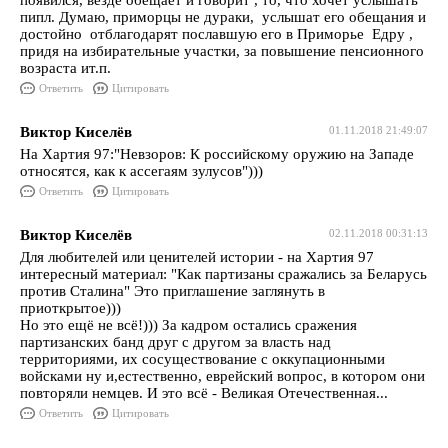
появился, везде обещает и говорит , то, что хочет услышать
пипл. Думаю, приморцы не дураки, услышат его обещания и
достойно отблагодарят пославшую его в Приморье Едру ,
придя на избирательные участки, за повышение пенсионного
возраста ит.п.
Ответить
Цитировать
Виктор Киселёв
01.11.2018 21:49:07
На Хартия 97:"Невзоров: К российскому оружию на Западе
относятся, как к ассегаям зулусов")))
Ответить
Цитировать
Виктор Киселёв
02.11.2018 00:31:13
Для любителей или ценителей истории - на Хартия 97
интересный материал: "Как партизаны сражались за Беларусь
против Сталина" Это приглашение заглянуть в
приоткрытое)))
Но это ещё не всё!))) За кадром остались сражения
партизанских банд друг с другом за власть над
территориями, их сосуществование с оккупационными
войсками ну и,естественно, еврейский вопрос, в котором они
повторяли немцев. И это всё - Великая Отечественная...
Ответить
Цитировать