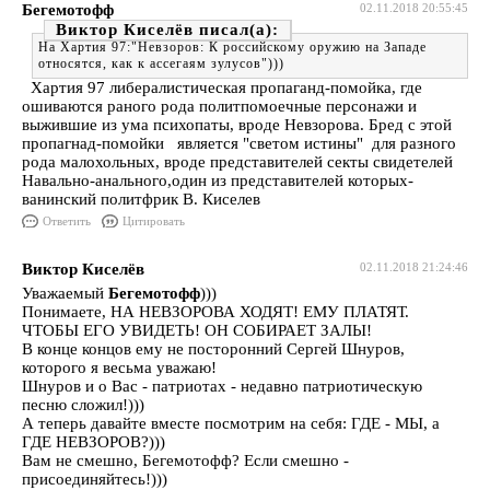
Бегемотофф
02.11.2018 20:55:45
Виктор Киселёв
На Хартия 97:"Невзоров: К российскому оружию на Западе
относятся, как к ассегаям зулусов")))
Хартия 97 либералистическая пропаганд-помойка, где
ошиваются раного рода политпомоечные персонажи и
выжившие из ума психопаты, вроде Невзорова. Бред с этой
пропагнад-помойки является "светом истины" для разного
рода малохольных, вроде представителей секты свидетелей
Навально-анального,один из представителей которых-
ванинский политфрик В. Киселев
Ответить
Цитировать
Виктор Киселёв
02.11.2018 21:24:46
Уважаемый
Бегемотофф
)))
Понимаете, НА НЕВЗОРОВА ХОДЯТ! ЕМУ ПЛАТЯТ.
ЧТОБЫ ЕГО УВИДЕТЬ! ОН СОБИРАЕТ ЗАЛЫ!
В конце концов ему не посторонний Сергей Шнуров,
которого я весьма уважаю!
Шнуров и о Вас - патриотах - недавно патриотическую
песню сложил!)))
А теперь давайте вместе посмотрим на себя: ГДЕ - МЫ, а
ГДЕ НЕВЗОРОВ?)))
Вам не смешно, Бегемотофф? Если смешно -
присоединяйтесь!)))