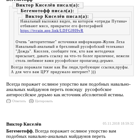
Виктор Киселёв
Бегемотофф
Виктор Киселёв
Навальный выложил видео, на котором «отряды Путина»
отбивают мясо, прикрытое его фотографией
https://tvrain.app.link/LDFGl9I9vR
Очень "авторитетные" источники информации-Жулик Леха
Навальный-анальный и брехливый русофобский телеканал
"Дождь". Киселев, сообщите тем, кто вам методички
присылает, давать ссылку на что-то более приличное, нежели
столь любимое вами русофобское пропаганд-дерьмо.
Всегда поражали такие как Вы люди,требующие ссылки,пруфы.
А для чего вам ЦРУ придумало интернет? )))
Всегда поражает ослиное упорство вам подобных навально-
анальных майдаунов переть повсюду русофобское
антироссйское дерьмо как источник абсолютной истины.
Ответить
Цитировать
Виктор Киселёв
05.11.2018 18:59:32
Бегемотофф
, Всегда поражает ослиное упорство вам
подобных навально-анальных майдаунов переть