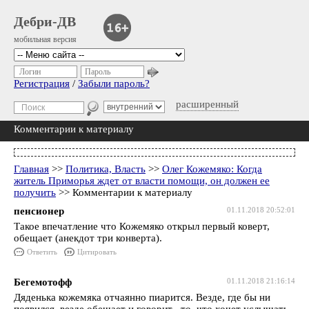
Дебри-ДВ
мобильная версия
Логин
Пароль
Регистрация
/
Забыли пароль?
расширенный
Комментарии к материалу
Главная
>>
Политика, Власть
>>
Олег Кожемяко: Когда
житель Приморья ждет от власти помощи, он должен ее
получить
>> Комментарии к материалу
пенсионер
01.11.2018 20:52:01
Такое впечатление что Кожемяко открыл первый коверт,
обещает (анекдот три конверта).
Ответить
Цитировать
Бегемотофф
01.11.2018 21:16:14
Дяденька кожемяка отчаянно пиарится. Везде, где бы ни