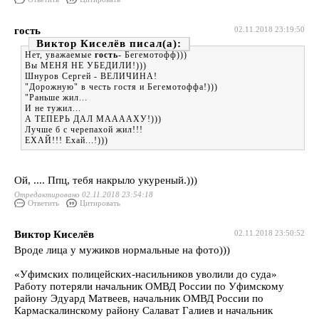
гость
02.11.2018 23:19:50
Виктор Киселёв
Нет, уважаемые
гость
- Бегемотофф)))
Вы МЕНЯ НЕ УБЕДИЛИ!)))
Шнуров Сергей - ВЕЛИЧИНА!
"Дорожную" в честь гостя и Бегемотоффа!)))
"Раньше жил...
И не тужил...
А ТЕПЕРЬ ДАЛ МААААХУ!)))
Лучше б с черепахой жил!!!
ЕХАЙ!!! Ехай...!)))
Ой, .... Ппц, тебя накрыло укуреный.)))
Отредактировано 02.11.2018 23:54:18
Ответить
Цитировать
Виктор Киселёв
02.11.2018 23:50:52
Вроде лица у мужиков нормальные на фото)))
«Уфимских полицейских-насильников уволили до суда»
Работу потеряли начальник ОМВД России по Уфимскому
району Эдуард Матвеев, начальник ОМВД России по
Кармаскалинскому району Салават Галиев и начальник