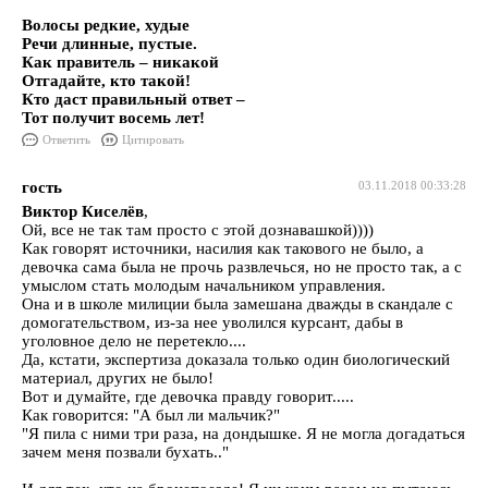
Волосы редкие, худые
Речи длинные, пустые.
Как правитель – никакой
Отгадайте, кто такой!
Кто даст правильный ответ –
Тот получит восемь лет!
Ответить
Цитировать
гость
03.11.2018 00:33:28
Виктор Киселёв
,
Ой, все не так там просто с этой дознавашкой))))
Как говорят источники, насилия как такового не было, а
девочка сама была не прочь развлечься, но не просто так, а с
умыслом стать молодым начальником управления.
Она и в школе милиции была замешана дважды в скандале с
домогательством, из-за нее уволился курсант, дабы в
уголовное дело не перетекло....
Да, кстати, экспертиза доказала только один биологический
материал, других не было!
Вот и думайте, где девочка правду говорит.....
Как говорится: "А был ли мальчик?"
"Я пила с ними три раза, на дондышке. Я не могла догадаться
зачем меня позвали бухать.."