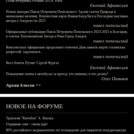
Голая вечеринка Роснано 2015г. Итог.
Евгений Афанасьев
Новые находки Павла Петровича Попельского: Архив газеты Природа и
аномальные явления, Неизвестная карта НижнеАмурЛага и Последние выставки
автора в Амурске по 2025
павел попельский
Официальные публикации Павла Петровича Попельского 2023-2025 в Болгарии,
в газетах Тихоокеанская Звезда и Наш Город Амурск
павел попельский
Комсомольск официально продолжает отмечать День памяти жертв сталинских
репрессий: задумаемся...
павел попельский
Кого боится Путин: Сергей Фургал
Евгений Афанасьев
Повышение платы в автобусах за проезд: кто виноват, и что делать?
Олег Паньков
Архив блогов >>
НОВОЕ НА ФОРУМЕ
Трилогия "Китобои" А. Вахова.
Охранник спит - смена идёт
80% российского медиаконтента это телевидение для пациентов психдиспансера