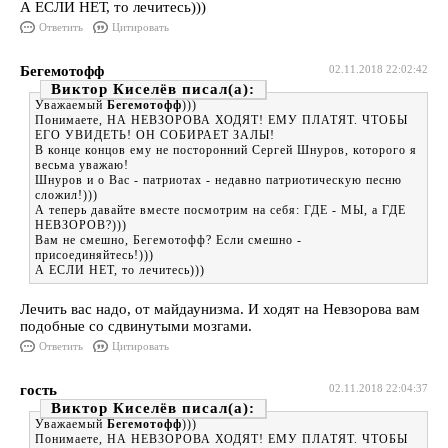
А ЕСЛИ НЕТ, то лечитесь)))
Ответить
Цитировать
Бегемотофф
02.11.2018 22:02:42
Виктор Киселёв
Уважаемый
Бегемотофф
)))
Понимаете, НА НЕВЗОРОВА ХОДЯТ! ЕМУ ПЛАТЯТ. ЧТОБЫ
ЕГО УВИДЕТЬ! ОН СОБИРАЕТ ЗАЛЫ!
В конце концов ему не посторонний Сергей Шнуров, которого я
весьма уважаю!
Шнуров и о Вас - патриотах - недавно патриотическую песню
сложил!)))
А теперь давайте вместе посмотрим на себя: ГДЕ - МЫ, а ГДЕ
НЕВЗОРОВ?)))
Вам не смешно, Бегемотофф? Если смешно -
присоединяйтесь!)))
А ЕСЛИ НЕТ, то лечитесь)))
Лечить вас надо, от майдаунизма. И ходят на Невзорова вам
подобные со сдвинутыми мозгами.
Ответить
Цитировать
гость
02.11.2018 22:04:37
Виктор Киселёв
Уважаемый
Бегемотофф
)))
Понимаете, НА НЕВЗОРОВА ХОДЯТ! ЕМУ ПЛАТЯТ. ЧТОБЫ