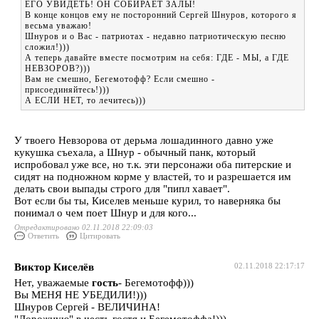
ЕГО УВИДЕТЬ! ОН СОБИРАЕТ ЗАЛЫ!
В конце концов ему не посторонний Сергей Шнуров, которого я
весьма уважаю!
Шнуров и о Вас - патриотах - недавно патриотическую песню
сложил!)))
А теперь давайте вместе посмотрим на себя: ГДЕ - МЫ, а ГДЕ
НЕВЗОРОВ?)))
Вам не смешно, Бегемотофф? Если смешно -
присоединяйтесь!)))
А ЕСЛИ НЕТ, то лечитесь)))
У твоего Невзорова от дерьма лошадинного давно уже
кукушка съехала, а Шнур - обычный панк, который
испробовал уже все, но т.к. эти персонажи оба питерские и
сидят на подножном корме у властей, то и разрешается им
делать свои выпады строго для "пипл хавает".
Вот если бы ты, Киселев меньше курил, то наверняка бы
понимал о чем поет Шнур и для кого...
Отредактировано 02.11.2018 22:09:03
Ответить
Цитировать
Виктор Киселёв
02.11.2018 22:17:17
Нет, уважаемые
гость
- Бегемотофф)))
Вы МЕНЯ НЕ УБЕДИЛИ!)))
Шнуров Сергей - ВЕЛИЧИНА!