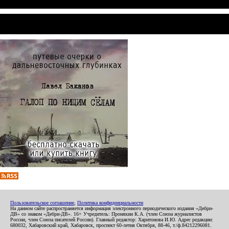
Пользовательское соглашение
,
Политика конфиденциальности
На данном сайте распространяется информация электронного периодического издания «Дебри-
ДВ» со знаком «Дебри-ДВ». 16+ Учредитель: Пронякин К.А. (член Союза журналистов
России, член Союза писателей России). Главный редактор: Харитонова И.Ю. Адрес редакции:
680032, Хабаровский край, Хабаровск, проспект 60-летия Октября, 88-46, т./ф.84212296081.