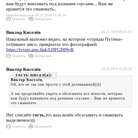
вам будут впихивать под разными соусами... Вам же
нравится это смаковать..
Отредактировано 03.11.2018 10:40:54
Ответить
Цитировать
Виктор Киселёв
03.11.2018 00:33:41
Навальный выложил видео, на котором «отряды Путина»
отбивают мясо, прикрытое его фотографией
https://tvrain.app.link/LDFGl9I9vR
Ответить
Цитировать
Виктор Киселёв
03.11.2018 11:35:34
гость
Виктор Киселёв
,
Ой, все не так там просто с этой дознавашкой))))
А вы продолжайте сидеть и обсасывать все новости, которые
вам будут впихивать под разными соусами... Вам же нравится
это смаковать..
Нет спасибо
гость
,это ваш конёк обсасывать и смаковать
выделяемое)))
Ответить
Цитировать