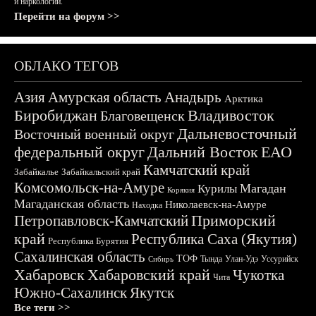
и наркологии.
Перейти на форум >>
ОБЛАКО ТЕГОВ
Азия
Амурская область
Анадырь
Арктика
Биробиджан
Владивосток
Благовещенск
Дальневосточный
Восточный военный округ
федеральный округ
Дальний Восток
ЕАО
Камчатский край
Забайкалье
Забайкальский край
Комсомольск-на-Амуре
Магадан
Курилы
Корякия
Магаданская область
Николаевск-на-Амуре
Находка
Приморский
Петропавловск-Камчатский
край
Республика Саха (Якутия)
Республика Бурятия
Сахалинская область
ТОФ
Тында
Улан-Удэ
Уссурийск
Сибирь
Хабаровск
Хабаровский край
Чукотка
Чита
Южно-Сахалинск
Якутск
Все теги >>