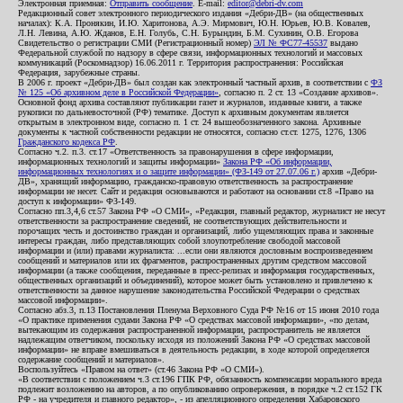
Электронная приемная:
Отправить сообщение
. E-mail:
editor@debri-dv.com
Редакционный совет электронного периодического издания «Дебри-ДВ» (на общественных
началах): К.А. Пронякин, И.Ю. Харитонова, А.Э. Мирмович, Ю.Н. Юрьев, Ю.В. Ковалев,
Л.Н. Левина, А.Ю. Жданов, Е.Н. Голубь, С.Н. Бурындин, Б.М. Сухинин, О.В. Егорова
Свидетельство о регистрации СМИ (Регистрационный номер)
ЭЛ № ФС77-45537
выдано
Федеральной службой по надзору в сфере связи, информационных технологий и массовых
коммуникаций (Роскомнадзор) 16.06.2011 г. Территория распространения: Российская
Федерация, зарубежные страны.
В 2006 г. проект «Дебри-ДВ» был создан как электронный частный архив, в соответствии с
ФЗ
№ 125 «Об архивном деле в Российской Федерации»
, согласно п. 2 ст. 13 «Создание архивов».
Основной фонд архива составляют публикации газет и журналов, изданные книги, а также
рукописи по дальневосточной (РФ) тематике. Доступ к архивным документам является
открытым в электронном виде, согласно п. 1 ст. 24 вышеобозначенного закона. Архивные
документы к частной собственности редакции не относятся, согласно ст.ст. 1275, 1276, 1306
Гражданского кодекса РФ
.
Согласно ч.2. п.3. ст.17 «Ответственность за правонарушения в сфере информации,
информационных технологий и защиты информации»
Закона РФ «Об информации,
информационных технологиях и о защите информации» (ФЗ-149 от 27.07.06 г.)
архив «Дебри-
ДВ», хранящий информацию, гражданско-правовую ответственность за распространение
информации не несет. Сайт и редакция основываются и работают на основании ст.8 «Право на
доступ к информации» ФЗ-149.
Согласно пп.3,4,6 ст.57 Закона РФ «О СМИ», «Редакция, главный редактор, журналист не несут
ответственности за распространение сведений, не соответствующих действительности и
порочащих честь и достоинство граждан и организаций, либо ущемляющих права и законные
интересы граждан, либо представляющих собой злоупотребление свободой массовой
информации и (или) правами журналиста: ...если они являются дословным воспроизведением
сообщений и материалов или их фрагментов, распространенных другим средством массовой
информации (а также сообщения, переданные в пресс-релизах и информация государственных,
общественных организаций и объединений), которое может быть установлено и привлечено к
ответственности за данное нарушение законодательства Российской Федерации о средствах
массовой информации».
Согласно абз.3, п.13 Постановления Пленума Верховного Суда РФ №16 от 15 июня 2010 года
«О практике применения судами Закона РФ «О средствах массовой информации», «по делам,
вытекающим из содержания распространенной информации, распространитель не является
надлежащим ответчиком, поскольку исходя из положений Закона РФ «О средствах массовой
информации» не вправе вмешиваться в деятельность редакции, в ходе которой определяется
содержание сообщений и материалов».
Воспользуйтесь «Правом на ответ» (ст.46 Закона РФ «О СМИ»).
«В соответствии с положением ч.3 ст.196 ГПК РФ, обязанность компенсации морального вреда
подлежит возложению на авторов, а по опубликованию опровержения, в порядке ч.2 ст.152 ГК
РФ - на учредителя и главного редактор», - из апелляционного определения Хабаровского