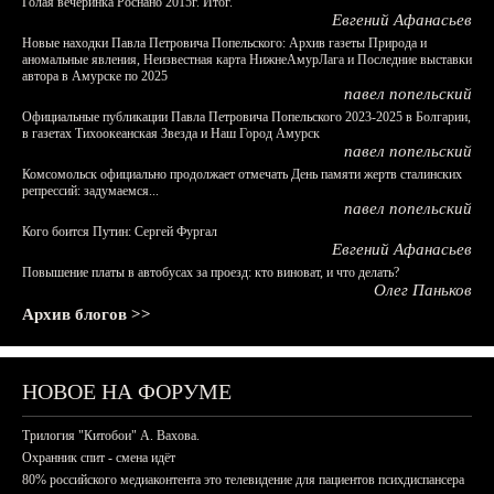
Голая вечеринка Роснано 2015г. Итог.
Евгений Афанасьев
Новые находки Павла Петровича Попельского: Архив газеты Природа и
аномальные явления, Неизвестная карта НижнеАмурЛага и Последние выставки
автора в Амурске по 2025
павел попельский
Официальные публикации Павла Петровича Попельского 2023-2025 в Болгарии,
в газетах Тихоокеанская Звезда и Наш Город Амурск
павел попельский
Комсомольск официально продолжает отмечать День памяти жертв сталинских
репрессий: задумаемся...
павел попельский
Кого боится Путин: Сергей Фургал
Евгений Афанасьев
Повышение платы в автобусах за проезд: кто виноват, и что делать?
Олег Паньков
Архив блогов >>
НОВОЕ НА ФОРУМЕ
Трилогия "Китобои" А. Вахова.
Охранник спит - смена идёт
80% российского медиаконтента это телевидение для пациентов психдиспансера