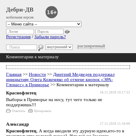
Дебри-ДВ
мобильная версия
Логин
Пароль
Регистрация
/
Забыли пароль?
расширенный
Комментарии к материалу
Главная
>>
Новости
>>
Дмитрий Медведев поддержал
инициативу Олега Кожемяко об отмене кнопок «ЭРА-
Глонасс» в Приморье
>> Комментарии к материалу
Краснофлотец
16.11.2018 19:17:53
Выборы в Приморье на носу, тут чего только не
поддержишь!!!
Ответить
Цитировать
Александр
17.11.2018 11:34:09
Краснофлотец
, А когда вводили эту дурную идею,кто-то в