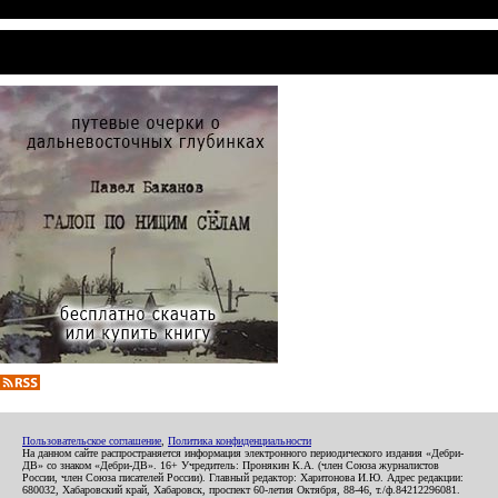
Пользовательское соглашение
,
Политика конфиденциальности
На данном сайте распространяется информация электронного периодического издания «Дебри-
ДВ» со знаком «Дебри-ДВ». 16+ Учредитель: Пронякин К.А. (член Союза журналистов
России, член Союза писателей России). Главный редактор: Харитонова И.Ю. Адрес редакции:
680032, Хабаровский край, Хабаровск, проспект 60-летия Октября, 88-46, т./ф.84212296081.